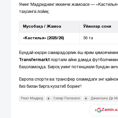
Унинг Мадриднинг иккинчи жамоаси — «Кастилья»
таҳсинга лойиқ:
Мусобақа / Жамоа
Ўйинлар сони
«Кастилья» (2025/26)
36 та
Бундай юқори самарадорлик ёш ярим ҳимоячинин
Transfermarkt
портали айни дамда футболчининг
баҳоламоқда. Бироқ унинг потенциали бундан ан
Европа спорти ва трансфер оламидаги энг қайноқ
биз билан бирга кузатиб боринг!
+
+
Реал Мадрид
Сезар Паласиос
Джанлука Ди М
+
Zamin.u