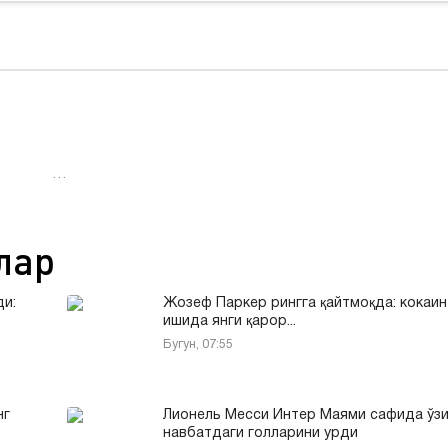
…
лар
ди:
Жозеф Паркер рингга қайтмоқда: кокаин
ишида янги қарор...
Бугун, 07:55
нг
Лионель Месси Интер Маями сафида ўзи
навбатдаги голларини урди