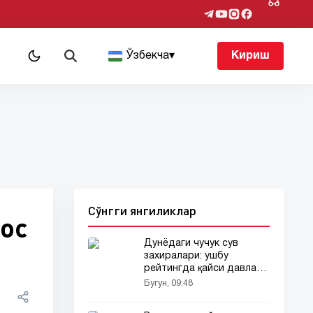
т
Ўзбекча
▾
Кириш
Сўнгги янгиликлар
ос
Дунёдаги чучук сув
захиралари: ушбу
рейтингда қайси давлат
етакчи?
Бугун, 09:48