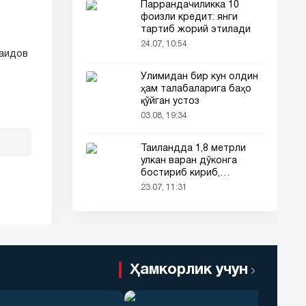
Паррандачиликка 10
фоизли кредит: янги
тартиб жорий этилади
24.07, 10:54
Саидов
Ўлимидан бир кун олдин
ҳам талабаларига баҳо
қўйган устоз
03.08, 19:34
Таиландда 1,8 метрли
улкан варан дўконга
бостириб кириб,
харидорларни қўрқитиб
23.07, 11:31
юборди!
Ҳамкорлик учун