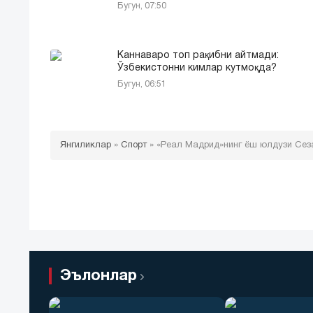
Бугун, 07:50
Каннаваро топ рақибни айтмади:
Ўзбекистонни кимлар кутмоқда?
Бугун, 06:51
Янгиликлар
»
Спорт
»
«Реал Мадрид»нинг ёш юлдузи Сез
Эълонлар