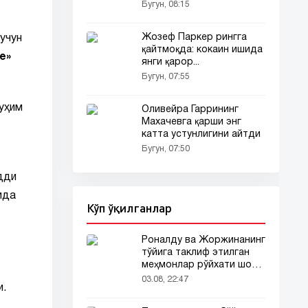
Бугун, 08:15
Жозеф Паркер рингга
учун
қайтмоқда: кокаин ишида
е»
янги қарор...
Бугун, 07:55
уҳим
Оливейра Гаррининг
Махачевга қарши энг
катта устунлигини айтди
Бугун, 07:50
дди
ида
Кўп ўқилганлар
Роналду ва Жоржинанинг
тўйига таклиф этилган
меҳмонлар рўйхати шов-
шувда
03.08, 22:47
и.