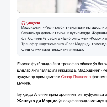
Қисқача
Мадриднинг «Реал» клуби тизимидаги иқтидорли 
Сериясида давом эттириши кутилмоқда. Журналис
футболчини ўз сафига қўшиб олиш учун «Комо» ҳа
Трансфер шартномасига «Реал Мадрид» томонида
олиш ҳуқуқи киритилиши кутилмоқда.
Европа футболида ёзги трансфер ойнаси ўз бағр
шувлар янги палласига кирмоқда. Мадриднинг «Ре
ҳужумкор ярим ҳимоячи
Сезар Паласиос
фаолияти
мумкин.
Бу ҳақда Апеннин ярим оролининг энг нуфузли ва
Жанлука ди Марцио
ўз саҳифаларида маълум қ