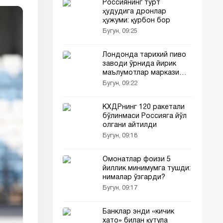
Россиянинг тўрт
ҳудудига дронлар
ҳужуми: қурбон бор
Бугун, 09:25
Лондонда тарихий пиво
заводи ўрнида йирик
маълумотлар маркази
қурилади
Бугун, 09:22
КХДРнинг 120 ракетали
бўлинмаси Россияга йўл
олгани айтилди
Бугун, 09:18
Омонатлар фоизи 5
йиллик минимумга тушди:
нималар ўзгарди?
Бугун, 09:17
Банклар энди «кичик
хато» билан қутула