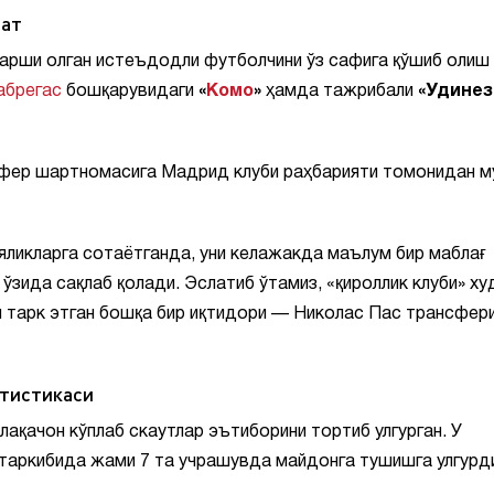
бат
қарши олган истеъдодли футболчини ўз сафига қўшиб олиш 
абрегас
бошқарувидаги
«
Комо
»
ҳамда тажрибали
«Удинез
сфер шартномасига Мадрид клуби раҳбарияти томонидан м
ликларга сотаётганда, уни келажакда маълум бир маблағ
ўзида сақлаб қолади. Эслатиб ўтамиз, «қироллик клуби» ху
 тарк этган бошқа бир иқтидори — Николас Пас трансфер
атистикаси
лақачон кўплаб скаутлар эътиборини тортиб улгурган. У
 таркибида жами 7 та учрашувда майдонга тушишга улгурд