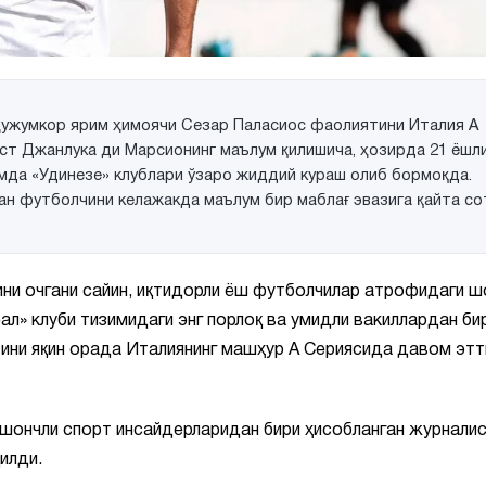
ҳужумкор ярим ҳимоячи Сезар Паласиос фаолиятини Италия А
т Джанлука ди Марсионинг маълум қилишича, ҳозирда 21 ёшл
мда «Удинезе» клублари ўзаро жиддий кураш олиб бормоқда.
н футболчини келажакда маълум бир маблағ эвазига қайта со
ини очгани сайин, иқтидорли ёш футболчилар атрофидаги ш
ал» клуби тизимидаги энг порлоқ ва умидли вакиллардан би
ни яқин орада Италиянинг машҳур А Сериясида давом эт
 ишончли спорт инсайдерларидан бири ҳисобланган журнали
илди.