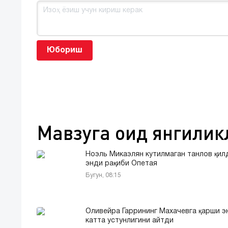
Юбориш
Мавзуга оид янгилик
Ноэль Микаэлян кутилмаган танлов қил
энди рақиби Опетая
Бугун, 08:15
Оливейра Гаррининг Махачевга қарши э
катта устунлигини айтди