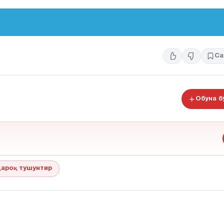
Са
Обуна 
ароқ тушунтир