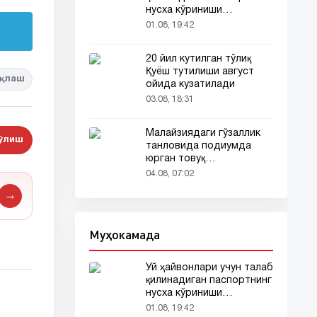
нусха кўриниши
тармоқларда тарқалди
01.08, 19:42
20 йил кутилган тўлиқ
Қуёш тутилиши август
қлаш
ойида кузатилади
03.08, 18:31
Малайзиядаги гўзаллик
бўлиш
танловида подиумда
юрган товуқ
томошабинлар
04.08, 07:02
эътиборини тортди
→
Муҳокамада
Уй ҳайвонлари учун талаб
қилинадиган паспортнинг
нусха кўриниши
тармоқларда тарқалди
01.08, 19:42