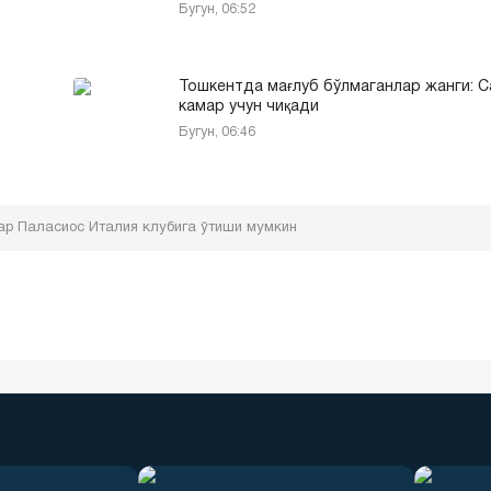
Бугун, 06:52
Тошкентда мағлуб бўлмаганлар жанги: 
камар учун чиқади
Бугун, 06:46
ар Паласиос Италия клубига ўтиши мумкин