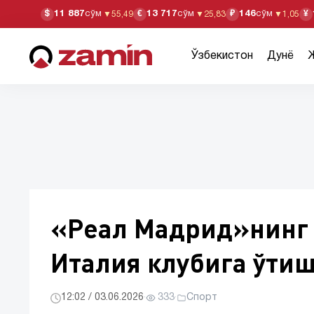
11 887
сўм
13 717
сўм
146
сўм
$
€
₽
¥
▼
55,49
▼
25,83
▼
1,05
Ўзбекистон
Дунё
«Реал Мадрид»нинг 
Италия клубига ўти
12:02 / 03.06.2026
·
333
·
Спорт