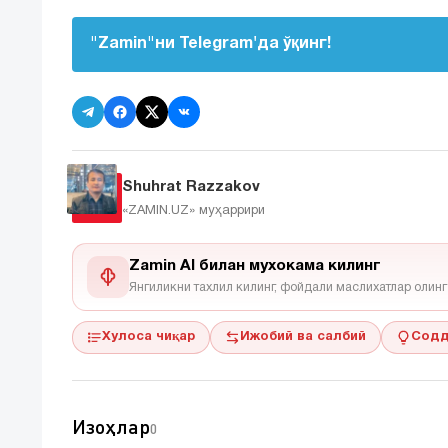
"Zamin"ни Telegram'да ўқинг!
Shuhrat Razzakov
«ZAMIN.UZ»
муҳаррири
Zamin AI билан мухокама килинг
Янгиликни тахлил килинг, фойдали маслихатлар олинг
Хулоса чиқар
Ижобий ва салбий
Содд
Изоҳлар
0