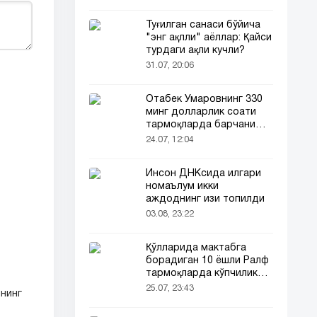
Туғилган санаси бўйича
"энг ақлли" аёллар: Қайси
турдаги ақли кучли?
31.07, 20:06
Отабек Умаровнинг 330
минг долларлик соати
тармоқларда барчани
эътиборини тортди!
24.07, 12:04
Инсон ДНКсида илгари
номаълум икки
аждоднинг изи топилди
03.08, 23:22
Қўлларида мактабга
борадиган 10 ёшли Ралф
тармоқларда кўпчиликни
таъсирлантирди
25.07, 23:43
нинг