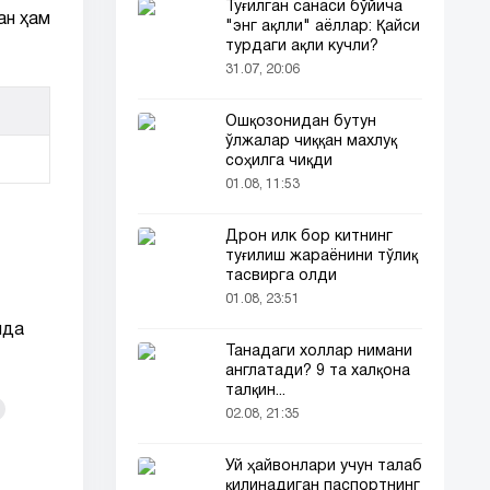
Туғилган санаси бўйича
ан ҳам
"энг ақлли" аёллар: Қайси
турдаги ақли кучли?
31.07, 20:06
Ошқозонидан бутун
ўлжалар чиққан махлуқ
соҳилга чиқди
01.08, 11:53
Дрон илк бор китнинг
туғилиш жараёнини тўлиқ
тасвирга олди
01.08, 23:51
ида
Танадаги холлар нимани
англатади? 9 та халқона
талқин...
02.08, 21:35
Уй ҳайвонлари учун талаб
қилинадиган паспортнинг