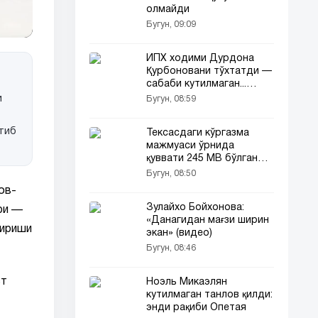
олмайди
Бугун, 09:09
ЙПХ ходими Дурдона
Қурбоновани тўхтатди —
сабаби кутилмаган...
(видео)
и
Бугун, 08:59
тиб
Тексасдаги кўргазма
мажмуаси ўрнида
қуввати 245 МВ бўлган
дата-центр қурилади
Бугун, 08:50
ов-
Зулайхо Бойхонова:
ри —
«Данагидан мағзи ширин
тириши
экан» (видео)
Бугун, 08:46
ст
Ноэль Микаэлян
кутилмаган танлов қилди:
энди рақиби Опетая