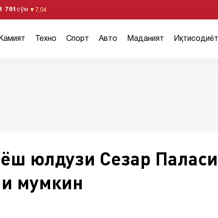
1 761
сўм
▼
7,04
Жамият
Техно
Спорт
Авто
Маданият
Иқтисодиё
ёш юлдузи Сезар Паласи
ши мумкин