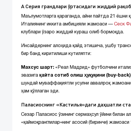
А Серия грандлари ўртасидаги жиддий рақо
Маълумотларга қараганда, айни пайтда 21 ёшни 
Италиянинг иккита амбицияли жамоаси —
Сеск Ф
клублари ўзаро жиддий кураш олиб бормоқда.
Инсайдернинг алоҳида қайд этишича, ушбу тран
бир банд киритилиши кутиляпти:
Махсус шарт:
«Реал Мадрид» футболчини италия
эвазига
қайта сотиб олиш ҳуқуқини (buy-back)
шундай муваффақиятли усулни аввалроқ жамоани
ҳам қўллаган эди.
Паласиоснинг «Кастилья»даги даҳшатли ст
Сезар Паласиос ўзининг сермаҳсул ўйини билан ал
«қаймоқранглилар»нинг асосий (биринчи) жамоаси