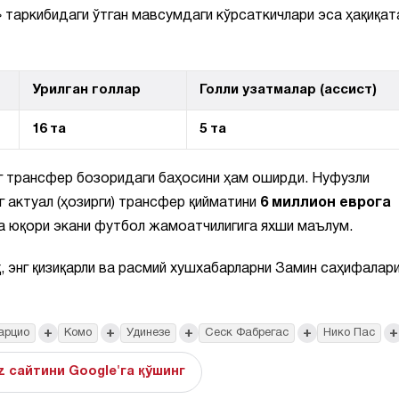
 таркибидаги ўтган мавсумдаги кўрсаткичлари эса ҳақиқат
Урилган голлар
Голли узатмалар (ассист)
16 та
5 та
г трансфер бозоридаги баҳосини ҳам оширди. Нуфузли
 актуал (ҳозирги) трансфер қийматини
6 миллион еврога
ча юқори экани футбол жамоатчилигига яхши маълум.
, энг қизиқарли ва расмий хушхабарларни Замин саҳифалар
+
+
+
+
+
арцио
Комо
Удинезе
Сеск Фабрегас
Нико Пас
z сайтини Google'га қўшинг