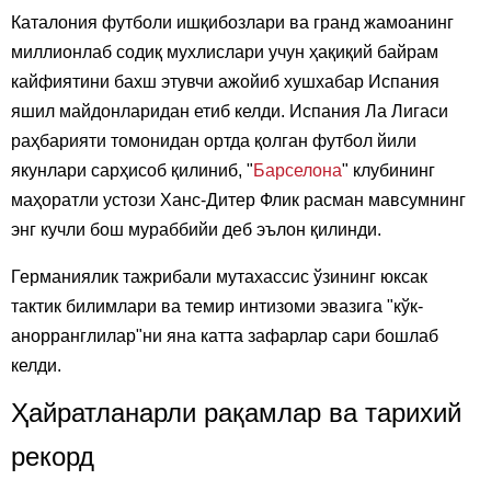
Каталония футболи ишқибозлари ва гранд жамоанинг
миллионлаб содиқ мухлислари учун ҳақиқий байрам
кайфиятини бахш этувчи ажойиб хушхабар Испания
яшил майдонларидан етиб келди. Испания Ла Лигаси
раҳбарияти томонидан ортда қолган футбол йили
якунлари сарҳисоб қилиниб, "
Барселона
" клубининг
маҳоратли устози Ханс-Дитер Флик расман мавсумнинг
энг кучли бош мураббийи деб эълон қилинди.
Германиялик тажрибали мутахассис ўзининг юксак
тактик билимлари ва темир интизоми эвазига "кўк-
анорранглилар"ни яна катта зафарлар сари бошлаб
келди.
Ҳайратланарли рақамлар ва тарихий
рекорд