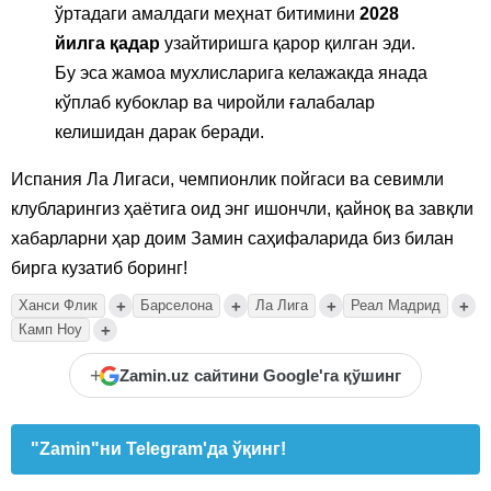
ўртадаги амалдаги меҳнат битимини
2028
йилга қадар
узайтиришга қарор қилган эди.
Бу эса жамоа мухлисларига келажакда янада
кўплаб кубоклар ва чиройли ғалабалар
келишидан дарак беради.
Испания Ла Лигаси, чемпионлик пойгаси ва севимли
клубларингиз ҳаётига оид энг ишончли, қайноқ ва завқли
хабарларни ҳар доим Замин саҳифаларида биз билан
бирга кузатиб боринг!
+
+
+
+
Ханси Флик
Барселона
Ла Лига
Реал Мадрид
+
Камп Ноу
+
Zamin.uz сайтини Google'га қўшинг
"Zamin"ни Telegram'да ўқинг!