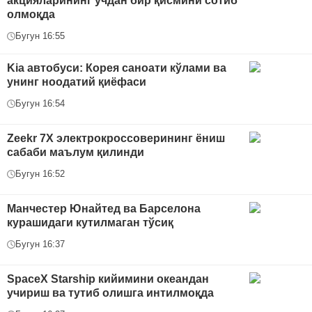
акцияларининг учдан бир қисмини сотиб
олмоқда
Бугун 16:55
Kia автобуси: Корея саноати кўлами ва
унинг ноодатий қиёфаси
Бугун 16:54
Zeekr 7X электрокроссоверининг ёниш
сабаби маълум қилинди
Бугун 16:52
Манчестер Юнайтед ва Барселона
курашидаги кутилмаган тўсиқ
Бугун 16:37
SpaceX Starship кийимини океандан
учириш ва тутиб олишга интилмоқда