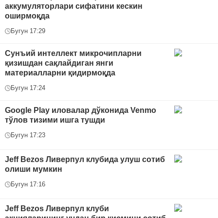
аккумуляторлари сифатини кескин
оширмоқда
Бугун 17:29
Сунъий интеллект микрочипларни
қизишдан сақлайдиган янги
материалларни қидирмоқда
Бугун 17:24
Google Play иловалар дўконида Venmo
тўлов тизими ишга тушди
Бугун 17:23
Jeff Bezos Ливерпул клубида улуш сотиб
олиши мумкин
Бугун 17:16
Jeff Bezos Ливерпул клуби