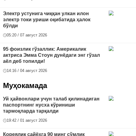
Электр устунига чиққан улкан илон
электр токи уриши оқибатида ҳалок
бўлди
05:20 / 07 август 2026
95 фоизлик гўзаллик: Америкалик
актриса Эмма Стоун дунёдаги энг гўзал
аёл деб топилди!
14:16 / 04 август 2026
Муҳокамада
Уй ҳайвонлари учун талаб қилинадиган
паспортнинг нусха кўриниши
тармоқларда тарқалди
19:42 / 01 август 2026
Кореялик сайёҳга 90 минг сўмлик