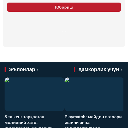
Юбориш
…
Эълонлар
Ҳамкорлик учун
8 та кенг тарқалган
Playmatch: майдон эгалари
P
молиявий хато:
ишини анча
у