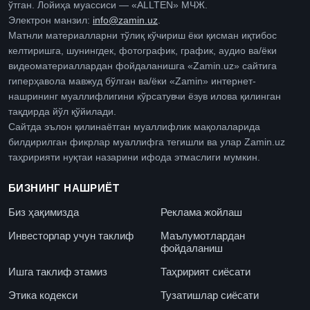
ўтган. Лойиҳа муассиси — «ALLTEN» МЧЖ.
Электрон манзил:
info@zamin.uz
.
Матнли материалларни тўлиқ кўчириш ёки қисман иқтибос
келтиришга, шунингдек, фотографик, график, аудио ва/ёки
видеоматериаллардан фойдаланишга «Zamin.uz» сайтига
гиперҳавола мавжуд бўлган ва/ёки «Zamin» интернет-
нашрининг муаллифлигини кўрсатувчи ёзув илова қилинган
тақдирда йўл қўйилади.
Сайтда эълон қилинаётган муаллифлик мақолаларида
билдирилган фикрлар муаллифга тегишли ва улар Zamin.uz
таҳририяти нуқтаи назарини ифода этмаслиги мумкин.
БИЗНИНГ НАШРИЁТ
Биз ҳақимизда
Реклама жойлаш
Инвесторлар учун таклиф
Маълумотлардан
фойдаланиш
Ишга таклиф этамиз
Таҳририят сиёсати
Этика кодекси
Тузатишлар сиёсати