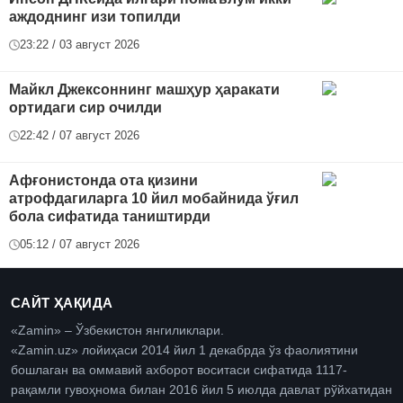
аждоднинг изи топилди
23:22 / 03 август 2026
Майкл Джексоннинг машҳур ҳаракати
ортидаги сир очилди
22:42 / 07 август 2026
Афғонистонда ота қизини
атрофдагиларга 10 йил мобайнида ўғил
бола сифатида таништирди
05:12 / 07 август 2026
САЙТ ҲАҚИДА
«Zamin» – Ўзбекистон янгиликлари.
«Zamin.uz» лойиҳаси 2014 йил 1 декабрда ўз фаолиятини
бошлаган ва оммавий ахборот воситаси сифатида 1117-
рақамли гувоҳнома билан 2016 йил 5 июлда давлат рўйхатидан