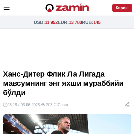
Кириш
USD
:
11 952
EUR
:
13 780
RUB
:
145
Ханс-Дитер Флик Ла Лигада
мавсумнинг энг яхши мураббийи
бўлди
23:19 / 03.06.2026
·
203
·
Спорт