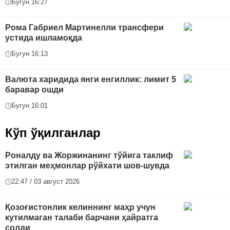
Бугун 16:27
Рома Габриел Мартинелли трансфери
устида ишламоқда
Бугун 16:13
Валюта харидида янги енгиллик: лимит 5
баравар ошди
Бугун 16:01
Кўп ўқилганлар
Роналду ва Жоржинанинг тўйига таклиф
этилган меҳмонлар рўйхати шов-шувда
22:47 / 03 август 2026
Қозоғистонлик келиннинг маҳр учун
кутилмаган талаби барчани ҳайратга
солди