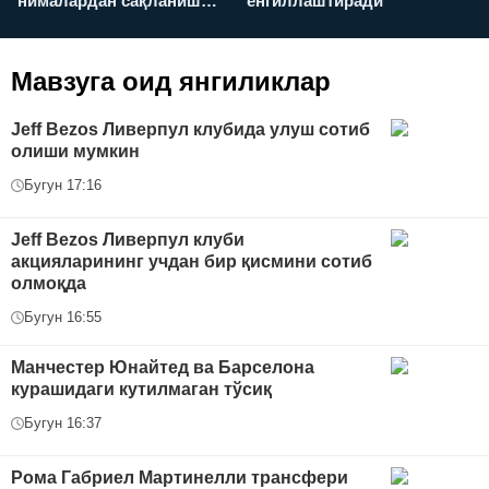
нималардан сақланиш
енгиллаштиради
х
керак?
Мавзуга оид янгиликлар
Jeff Bezos Ливерпул клубида улуш сотиб
олиши мумкин
Бугун 17:16
Jeff Bezos Ливерпул клуби
акцияларининг учдан бир қисмини сотиб
олмоқда
Бугун 16:55
Манчестер Юнайтед ва Барселона
курашидаги кутилмаган тўсиқ
Бугун 16:37
Рома Габриел Мартинелли трансфери