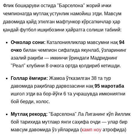
Флик бошқаруви остида "Барселона" жорий ички
чемпионатда мутлақ устунлик намойиш этди. Мавсум
давомида қайд этилган мафтункор кўрсаткичлар ҳар
қандай футбол ишқибозини ҳайратга солиши табиий:
Очколар сони:
Каталонияликлар мавсумни нақ
94
очко
билан чемпион сифатида якунлаб, ўзларининг
азалий рақиби — иккинчи ўриндаги Мадриднинг
"Реал" клубини 8 очкога ортда қолдириб кетишди.
Голлар ёмғири:
Жамоа ўтказилган 38 та тур
давомида рақиблар дарвозасини нақ
95 маротаба
ишғол этди ва бор-йўғи 6 та учрашувда имкониятни
бой берди, холос.
Мутлақ рекорд:
"Барселона" Ла Лиганинг кўп йиллик
бой тарихида мутлақо янги саҳифа очди — улар бир
мавсум давомида ўз уйларида (
камп ноу
атрофида)