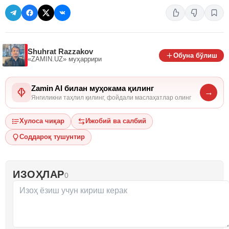
Shuhrat Razzakov
Обуна бўлиш
«ZAMIN.UZ»
муҳаррири
Zamin AI билан муҳокама қилинг
→
Янгиликни таҳлил қилинг, фойдали маслаҳатлар олинг
Хулоса чиқар
Ижобий ва салбий
Соддароқ тушунтир
ИЗОҲЛАР
0