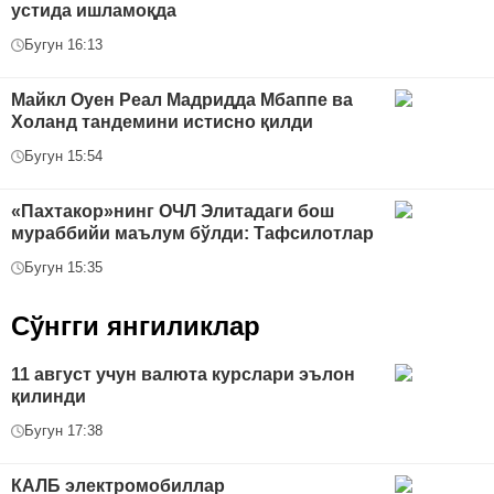
устида ишламоқда
Бугун 16:13
Майкл Оуен Реал Мадридда Мбаппе ва
Холанд тандемини истисно қилди
Бугун 15:54
«Пахтакор»нинг ОЧЛ Элитадаги бош
мураббийи маълум бўлди: Тафсилотлар
Бугун 15:35
Сўнгги янгиликлар
11 август учун валюта курслари эълон
қилинди
Бугун 17:38
КАЛБ электромобиллар