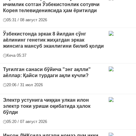
ичимлик сотган Ўзбекистонлик сотувчи
Корея телевидениясида ҳам ёритилди
05:31 / 08 август 2026
Ўзбекистонда эркак 8 йилдан сўнг
аёлининг генетик жиҳатдан эркак
жинсига мансуб эканлигини билиб қолди
Кеча 05:37
Туғилган санаси бўйича "энг ақлли"
аёллар: Қайси турдаги ақли кучли?
20:06 / 31 июл 2026
Электр устунига чиққан улкан илон
электр токи уриши оқибатида ҳалок
бўлди
05:20 / 07 август 2026
Инсон ДНКсида илгари номаълум икки