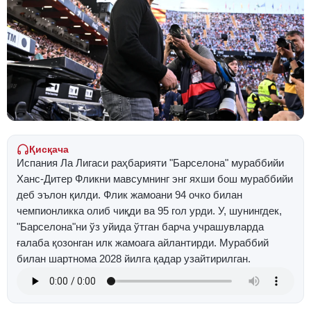
Қисқача
Испания Ла Лигаси раҳбарияти "Барселона" мураббийи
Ханс-Дитер Фликни мавсумнинг энг яхши бош мураббийи
деб эълон қилди. Флик жамоани 94 очко билан
чемпионликка олиб чиқди ва 95 гол урди. У, шунингдек,
"Барселона"ни ўз уйида ўтган барча учрашувларда
ғалаба қозонган илк жамоага айлантирди. Мураббий
билан шартнома 2028 йилга қадар узайтирилган.