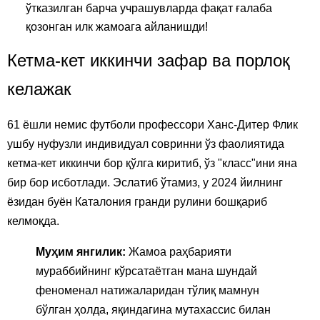
ўтказилган барча учрашувларда фақат ғалаба
қозонган илк жамоага айланишди!
Кетма-кет иккинчи зафар ва порлоқ
келажак
61 ёшли немис футболи профессори Ханс-Дитер Флик
ушбу нуфузли индивидуал совринни ўз фаолиятида
кетма-кет иккинчи бор қўлга киритиб, ўз "класс"ини яна
бир бор исботлади. Эслатиб ўтамиз, у 2024 йилнинг
ёзидан буён Каталония гранди рулини бошқариб
келмоқда.
Муҳим янгилик:
Жамоа раҳбарияти
мураббийнинг кўрсатаётган мана шундай
феноменал натижаларидан тўлиқ мамнун
бўлган ҳолда, яқиндагина мутахассис билан