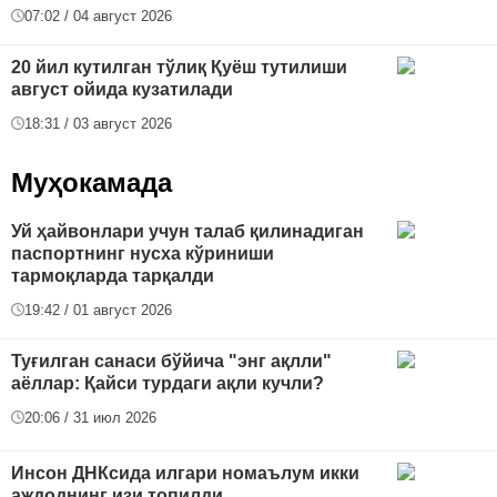
07:02 / 04 август 2026
20 йил кутилган тўлиқ Қуёш тутилиши
август ойида кузатилади
18:31 / 03 август 2026
Муҳокамада
Уй ҳайвонлари учун талаб қилинадиган
паспортнинг нусха кўриниши
тармоқларда тарқалди
19:42 / 01 август 2026
Туғилган санаси бўйича "энг ақлли"
аёллар: Қайси турдаги ақли кучли?
20:06 / 31 июл 2026
Инсон ДНКсида илгари номаълум икки
аждоднинг изи топилди