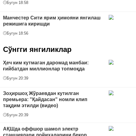
Бугун 18:58
Манчестер Сити ярим ҳимояни янгилаш
режишига киришди
Бугун 18:56
Сўнгги янгиликлар
Ҳеч ким кутмаган даромад манбаи:
ғийбатдан миллионлар топмоқда
Бугун 20:39
Зоҳиршоҳ Жўраевдан кутилган
премьера: "Қайдасан" номли клип
тақдим этилди (видео)
Бугун 20:39
АҚШда оффшор шамол электр
станциялари лойиҳаларини бекор