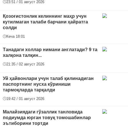
23:51 / 01 август 2026
Қозоғистонлик келиннинг маҳр учун
кутилмаган талаби барчани ҳайратга
солди
Кеча 18:01
Танадаги холлар нимани англатади? 9 та
халқона талқин...
21:35 / 02 август 2026
Уй ҳайвонлари учун талаб қилинадиган
паспортнинг нусха кўриниши
тармоқларда тарқалди
19:42 / 01 август 2026
Малайзиядаги гўзаллик танловида
подиумда юрган товуқ томошабинлар
эътиборини тортди