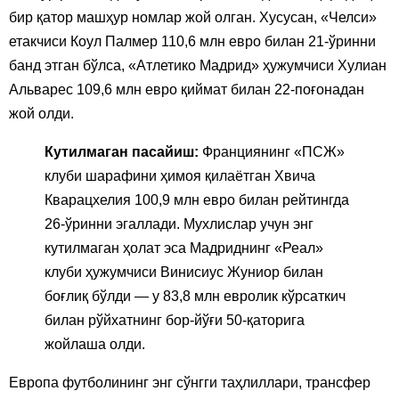
бир қатор машҳур номлар жой олган. Хусусан, «Челси»
етакчиси Коул Палмер 110,6 млн евро билан 21-ўринни
банд этган бўлса, «Атлетико Мадрид» ҳужумчиси Хулиан
Альварес 109,6 млн евро қиймат билан 22-поғонадан
жой олди.
Кутилмаган пасайиш:
Франциянинг «ПСЖ»
клуби шарафини ҳимоя қилаётган Хвича
Кварацхелия 100,9 млн евро билан рейтингда
26-ўринни эгаллади. Мухлислар учун энг
кутилмаган ҳолат эса Мадриднинг «Реал»
клуби ҳужумчиси Винисиус Жуниор билан
боғлиқ бўлди — у 83,8 млн евролик кўрсаткич
билан рўйхатнинг бор-йўғи 50-қаторига
жойлаша олди.
Европа футболининг энг сўнгги таҳлиллари, трансфер