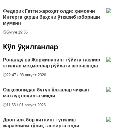
Федерик Гатти жароҳат олди: ҳимоячи
Интерга қарши баҳсни ўтказиб юбориши
мумкин
Бугун 19:36
Кўп ўқилганлар
Роналду ва Жоржинанинг тўйига таклиф
этилган меҳмонлар рўйхати шов-шувда
22:47 / 03 август 2026
Ошқозонидан бутун ўлжалар чиққан
махлуқ соҳилга чиқди
11:53 / 01 август 2026
Дрон илк бор китнинг туғилиш
жараёнини тўлиқ тасвирга олди