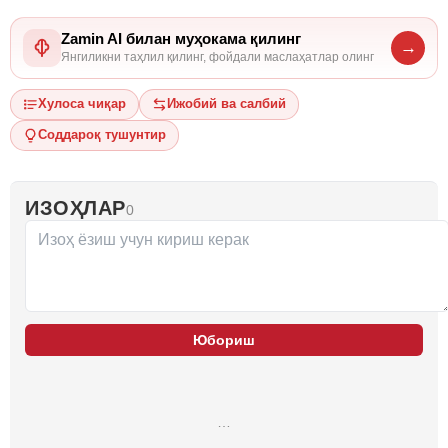
Zamin AI билан муҳокама қилинг
→
Янгиликни таҳлил қилинг, фойдали маслаҳатлар олинг
Хулоса чиқар
Ижобий ва салбий
Соддароқ тушунтир
ИЗОҲЛАР
0
Юбориш
…