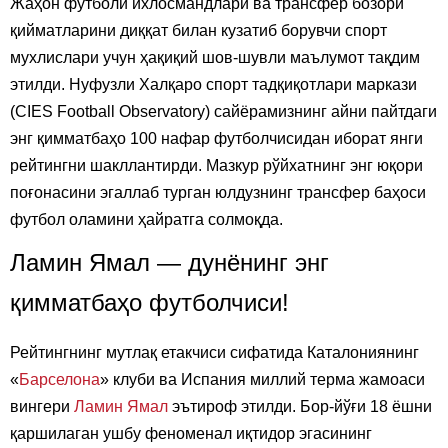
Жаҳон футболи ихлосмандлари ва трансфер бозори
қийматларини диққат билан кузатиб борувчи спорт
мухлислари учун ҳақиқий шов-шувли маълумот тақдим
этилди. Нуфузли Халқаро спорт тадқиқотлари маркази
(CIES Football Observatory) сайёрамизнинг айни пайтдаги
энг қимматбаҳо 100 нафар футболчисидан иборат янги
рейтингни шакллантирди. Мазкур рўйхатнинг энг юқори
поғонасини эгаллаб турган юлдузнинг трансфер баҳоси
футбол оламини ҳайратга солмоқда.
Ламин Ямал — дунёнинг энг
қимматбаҳо футболчиси!
Рейтингнинг мутлақ етакчиси сифатида Каталониянинг
«
Барселона
» клуби ва Испания миллий терма жамоаси
вингери
Ламин Ямал
эътироф этилди. Бор-йўғи 18 ёшни
қаршилаган ушбу феноменал иқтидор эгасининг