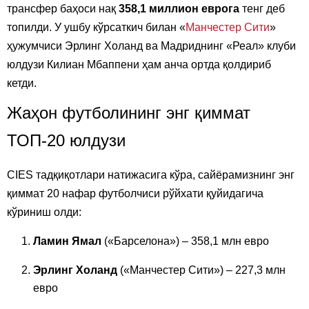
трансфер баҳоси нақ
358,1 миллион еврога
тенг деб
топилди. У ушбу кўрсаткич билан «
Манчестер Сити
»
ҳужумчиси Эрлинг Холанд ва Мадриднинг «Реал» клуби
юлдузи Килиан Мбаппени ҳам анча ортда қолдириб
кетди.
Жаҳон футболининг энг қиммат
ТОП-20 юлдузи
CIES тадқиқотлари натижасига кўра, сайёрамизнинг энг
қиммат 20 нафар футболчиси рўйхати қуйидагича
кўриниш олди:
Ламин Ямал
(«Барселона») – 358,1 млн евро
Эрлинг Холанд
(«Манчестер Сити») – 227,3 млн
евро