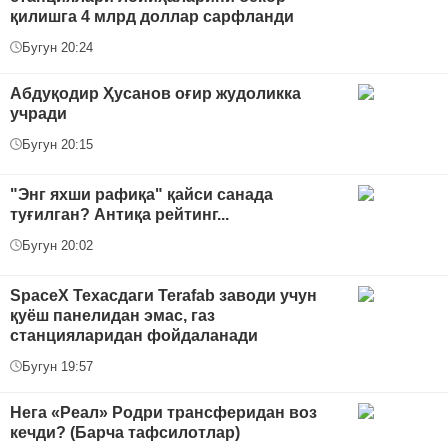
қилишга 4 млрд доллар сарфланди
Бугун 20:24
Абдуқодир Ҳусанов оғир жудоликка
учради
Бугун 20:15
"Энг яхши рафиқа" қайси санада
туғилган? Антиқа рейтинг...
Бугун 20:02
SpaceX Техасдаги Terafab заводи учун
қуёш панелидан эмас, газ
станцияларидан фойдаланади
Бугун 19:57
Нега «Реал» Родри трансферидан воз
кечди? (Барча тафсилотлар)