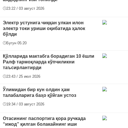
23:22 / 03 август 2026
Электр устунига чиққан улкан илон
электр токи уриши оқибатида ҳалок
бўлди
Бугун 05:20
Қўлларида мактабга борадиган 10 ёшли
Ралф тармоқларда кўпчиликни
таъсирлантирди
23:43 / 25 июл 2026
Ўлимидан бир кун олдин ҳам
талабаларига баҳо қўйган устоз
19:34 / 03 август 2026
Отасининг паспортига қора ручкада
“ижод” қилган болакайнинг иши