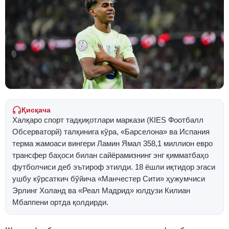
Қисқача
Халқаро спорт тадқиқотлари маркази (КIES Фоотбалл
Обсерваторй) талқинига кўра, «Барселона» ва Испания
терма жамоаси вингери Ламин Ямал 358,1 миллион евро
трансфер баҳоси билан сайёрамизнинг энг қимматбаҳо
футболчиси деб эътироф этилди. 18 ёшли иқтидор эгаси
ушбу кўрсаткич бўйича «Манчестер Сити» ҳужумчиси
Эрлинг Холанд ва «Реал Мадрид» юлдузи Килиан
Мбаппени ортда қолдирди.