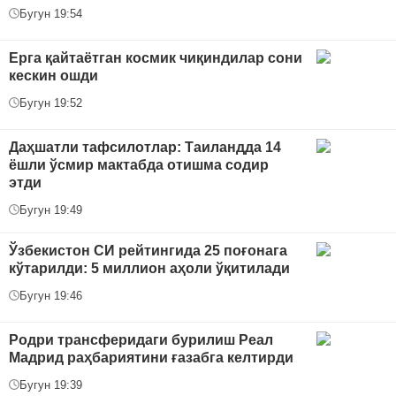
Бугун 19:54
Ерга қайтаётган космик чиқиндилар сони
кескин ошди
Бугун 19:52
Даҳшатли тафсилотлар: Таиландда 14
ёшли ўсмир мактабда отишма содир
этди
Бугун 19:49
Ўзбекистон СИ рейтингида 25 поғонага
кўтарилди: 5 миллион аҳоли ўқитилади
Бугун 19:46
Родри трансферидаги бурилиш Реал
Мадрид раҳбариятини ғазабга келтирди
Бугун 19:39