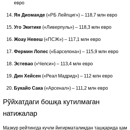
евро
Ян Диоманде
(«РБ Лейпциг») – 118,7 млн евро
Уго Экитике
(«Ливерпуль») – 118,3 млн евро
Жоау Невеш
(«ПСЖ») – 117,1 млн евро
Фермин Лопес
(«Барселона») – 115,9 млн евро
Эстевао
(«Челси») – 113,4 млн евро
Дин Хейсен
(«Реал Мадрид») – 112 млн евро
Букайо Сака
(«Арсенал») – 111,2 млн евро
Рўйхатдаги бошқа кутилмаган
натижалар
Мазкур рейтингда кучли йигирматаликдан ташқарида ҳам