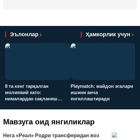
Эълонлар
Ҳамкорлик учун
8 та кенг тарқалган
Playmatch: майдон эгалари
P
молиявий хато:
ишини анча
у
нималардан сақланиш
енгиллаштиради
х
керак?
Мавзуга оид янгиликлар
Нега «Реал» Родри трансферидан воз