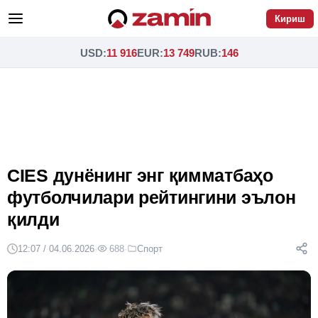
Кириш
USD
:
11 916
EUR
:
13 749
RUB
:
146
CIES дунёнинг энг қимматбаҳо
футболчилари рейтингини эълон
қилди
12:07 / 04.06.2026
·
688
·
Спорт