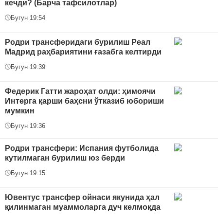
кечди? (Барча тафсилотлар)
Бугун 19:54
Родри трансферидаги бурилиш Реал
Мадрид раҳбариятини ғазабга келтирди
Бугун 19:39
Федерик Гатти жароҳат олди: ҳимоячи
Интерга қарши баҳсни ўтказиб юбориши
мумкин
Бугун 19:36
Родри трансфери: Испания футболида
кутилмаган бурилиш юз берди
Бугун 19:15
Ювентус трансфер ойнаси якунида ҳал
қилинмаган муаммоларга дуч келмоқда