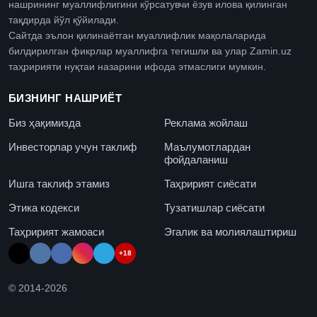
нашрининг муаллифлигини кўрсатувчи ёзув илова қилинган
тақдирда йўл қўйилади.
Сайтда эълон қилинаётган муаллифлик мақолаларида
билдирилган фикрлар муаллифга тегишли ва улар Zamin.uz
таҳририяти нуқтаи назарини ифода этмаслиги мумкин.
БИЗНИНГ НАШРИЁТ
Биз ҳақимизда
Реклама жойлаш
Инвесторлар учун таклиф
Маълумотлардан
фойдаланиш
Ишга таклиф этамиз
Таҳририят сиёсати
Этика кодекси
Тузатишлар сиёсати
Таҳририят жамоаси
Эгалик ва молиялаштириш
+18
© 2014-
2026