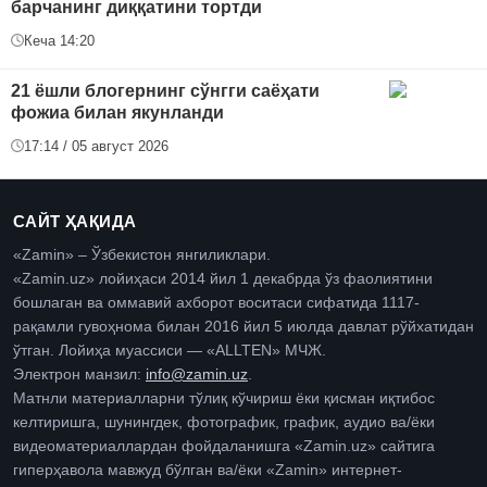
барчанинг диққатини тортди
Кеча 14:20
21 ёшли блогернинг сўнгги саёҳати
фожиа билан якунланди
17:14 / 05 август 2026
САЙТ ҲАҚИДА
«Zamin» – Ўзбекистон янгиликлари.
«Zamin.uz» лойиҳаси 2014 йил 1 декабрда ўз фаолиятини
бошлаган ва оммавий ахборот воситаси сифатида 1117-
рақамли гувоҳнома билан 2016 йил 5 июлда давлат рўйхатидан
ўтган. Лойиҳа муассиси — «ALLTEN» МЧЖ.
Электрон манзил:
info@zamin.uz
.
Матнли материалларни тўлиқ кўчириш ёки қисман иқтибос
келтиришга, шунингдек, фотографик, график, аудио ва/ёки
видеоматериаллардан фойдаланишга «Zamin.uz» сайтига
гиперҳавола мавжуд бўлган ва/ёки «Zamin» интернет-