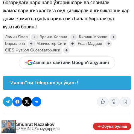
бозоридаги нарх-наво ўзгаришлари ва севимли
жамоаларингиз ҳаётига оид қизиқарли янгиликларни ҳар
доим Замин саҳифаларида биз билан биргаликда
кузатиб боринг!
+
+
+
Ламин Ямал
Эрлинг Холанд
Килиан Мбаппе
+
+
+
Барселона
Манчестер Сити
Реал Мадрид
+
CIES Футбол Обсерваторияси
+
Zamin.uz сайтини Google'га қўшинг
"Zamin"ни Telegram'да ўқинг!
Shuhrat Razzakov
Обуна бўлиш
«ZAMIN.UZ»
муҳаррири