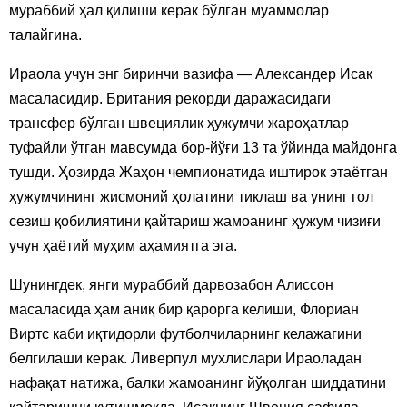
мураббий ҳал қилиши керак бўлган муаммолар
талайгина.
Ираола учун энг биринчи вазифа — Александер Исак
масаласидир. Британия рекорди даражасидаги
трансфер бўлган швециялик ҳужумчи жароҳатлар
туфайли ўтган мавсумда бор-йўғи 13 та ўйинда майдонга
тушди. Ҳозирда Жаҳон чемпионатида иштирок этаётган
ҳужумчининг жисмоний ҳолатини тиклаш ва унинг гол
сезиш қобилиятини қайтариш жамоанинг ҳужум чизиғи
учун ҳаётий муҳим аҳамиятга эга.
Шунингдек, янги мураббий дарвозабон Алиссон
масаласида ҳам аниқ бир қарорга келиши, Флориан
Виртс каби иқтидорли футболчиларнинг келажагини
белгилаши керак. Ливерпул мухлислари Ираоладан
нафақат натижа, балки жамоанинг йўқолган шиддатини