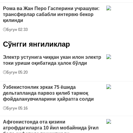
Рома ва Жан Перо Гасперини учрашуви:
трансферлар сабабли интервю бекор
қилинди
Бугун 02:33
Сўнгги янгиликлар
Электр устунига чиққан укан илон электр
токи уриши оқибатида ҳалок бўлди
Бугун 05:20
Ўзбекистонлик эркак 75 ёшида
дельтапланда парвоз қилиб тармоқ
фойдаланувчиларини ҳайратга солди
Бугун 05:16
Афғонистонда ота қизини
атрофдагиларга 10 йил мобайнида ўғил