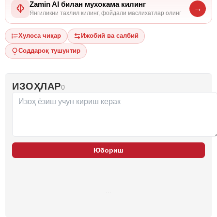
Zamin AI билан мухокама килинг
→
Янгиликни тахлил килинг, фойдали маслихатлар олинг
Хулоса чиқар
Ижобий ва салбий
Соддароқ тушунтир
ИЗОҲЛАР
0
Юбориш
…