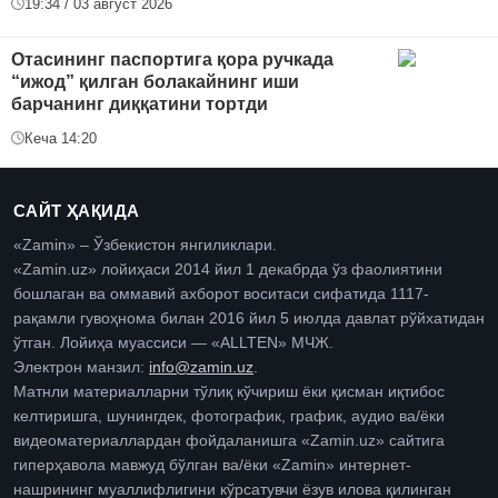
19:34 / 03 август 2026
Отасининг паспортига қора ручкада
“ижод” қилган болакайнинг иши
барчанинг диққатини тортди
Кеча 14:20
САЙТ ҲАҚИДА
«Zamin» – Ўзбекистон янгиликлари.
«Zamin.uz» лойиҳаси 2014 йил 1 декабрда ўз фаолиятини
бошлаган ва оммавий ахборот воситаси сифатида 1117-
рақамли гувоҳнома билан 2016 йил 5 июлда давлат рўйхатидан
ўтган. Лойиҳа муассиси — «ALLTEN» МЧЖ.
Электрон манзил:
info@zamin.uz
.
Матнли материалларни тўлиқ кўчириш ёки қисман иқтибос
келтиришга, шунингдек, фотографик, график, аудио ва/ёки
видеоматериаллардан фойдаланишга «Zamin.uz» сайтига
гиперҳавола мавжуд бўлган ва/ёки «Zamin» интернет-
нашрининг муаллифлигини кўрсатувчи ёзув илова қилинган