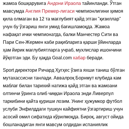
жамоа бошқарувига
Андони Ираола
тайинланди. Ўтган
мавсумда
Англия Премер-лигаси
чемпионлигини ҳимоя
қила олмаган ва 12 та мағлубият қайд этган "қизиллар"
учун бу ўзгариш янги умид бағишламоқда. Жамоа
нафақат ички чемпионатда, балки Манчестер Сити ва
Пари Сен-Жермен каби рақибларига қарши ўйинларда
ҳам йирик мағлубиятларга учраб, мухлислар ишончини
йўқотган эди. Бу ҳақда Goal.com
хабар
беради.
Sport директори Ричард Ҳугҳес ўзига яхши таниш бўлган
мутахассисни танлади. Аввалроқ Борнмут клубида кам
маблағ билан тарихий натижа қайд этган ва жамоани
олтинчи ўринга олиб чиққан Ираола энди Ливерпул
таркибини қайта қуриши лозим. Унинг ҳужумкор футбол
услуби Энфилддаги тушкун кайфиятни ўзгартириш учун
асосий омил сифатида кўрилмоқда. Бироқ, август ойида
бошланадиган янги мавсум олдидан испаниялик