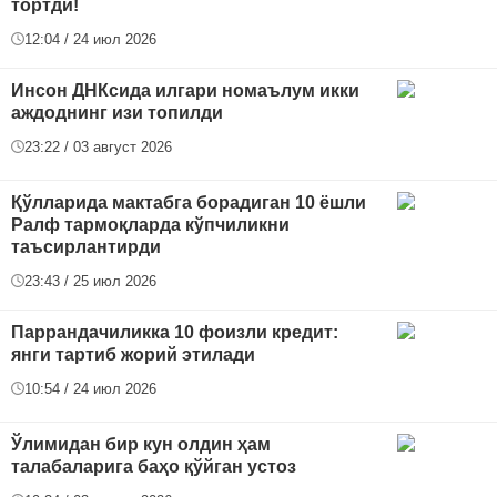
тортди!
12:04 / 24 июл 2026
Инсон ДНКсида илгари номаълум икки
аждоднинг изи топилди
23:22 / 03 август 2026
Қўлларида мактабга борадиган 10 ёшли
Ралф тармоқларда кўпчиликни
таъсирлантирди
23:43 / 25 июл 2026
Паррандачиликка 10 фоизли кредит:
янги тартиб жорий этилади
10:54 / 24 июл 2026
Ўлимидан бир кун олдин ҳам
талабаларига баҳо қўйган устоз