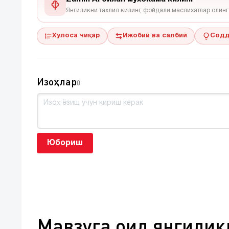
Янгиликни тахлил килинг, фойдали маслихатлар олинг
Хулоса чиқар
Ижобий ва салбий
Содд
Изоҳлар
0
Юбориш
Мавзуга оид янгилик