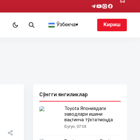
т
Ўзбекча
▾
Кириш
Сўнгги янгиликлар
Toyota Япониядаги
заводлари ишини
вақтинча тўхтатмоқда
Бугун, 07:58