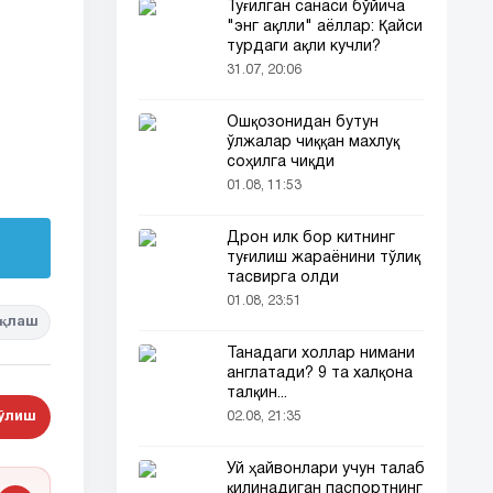
Туғилган санаси бўйича
"энг ақлли" аёллар: Қайси
турдаги ақли кучли?
31.07, 20:06
Ошқозонидан бутун
ўлжалар чиққан махлуқ
соҳилга чиқди
01.08, 11:53
Дрон илк бор китнинг
туғилиш жараёнини тўлиқ
тасвирга олди
01.08, 23:51
қлаш
Танадаги холлар нимани
англатади? 9 та халқона
талқин...
бўлиш
02.08, 21:35
Уй ҳайвонлари учун талаб
қилинадиган паспортнинг