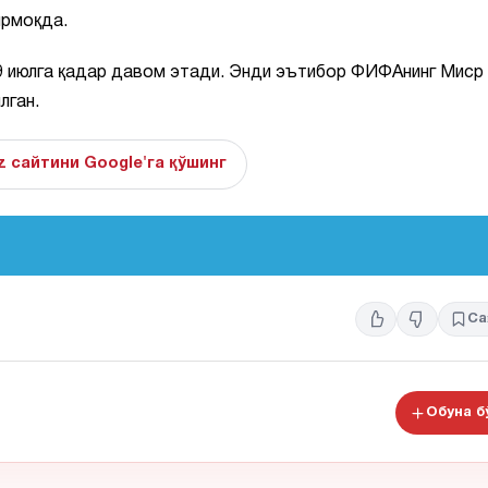
ирмоқда.
 июлга қадар давом этади. Энди эътибор ФИФАнинг Миср
лган.
z сайтини Google'га қўшинг
Са
Обуна 