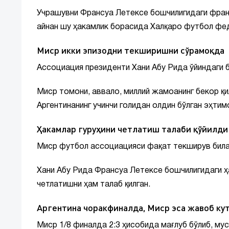
Учрашувни Франсуа Летексе бошчилигидаги фран
айнан шу ҳакамлик борасида Халқаро футбол фе
Миср икки эпизодни текширишни сўрамоқда
Ассоциация президенти Хани Абу Рида ўйиндаги 
Миср томони, аввало, миллий жамоанинг бекор қи
Аргентинанинг учинчи голидан олдин бўлган эҳтим
Ҳакамлар гуруҳини четлатиш талаби қўйилди
Миср футбол ассоциацияси фақат текширув била
Хани Абу Рида Франсуа Летексе бошчилигидаги ҳ
четлатишни ҳам талаб қилган.
Аргентина чоракфиналда, Миср эса жавоб ку
Миср 1/8 финалда 2:3 ҳисобида мағлуб бўлиб, мус