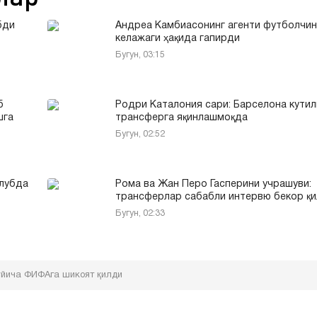
бди
Андреа Камбиасонинг агенти футболчин
келажаги ҳақида гапирди
Бугун, 03:15
б
Родри Каталония сари: Барселона кути
шга
трансферга яқинлашмоқда
Бугун, 02:52
клубда
Рома ва Жан Перо Гасперини учрашуви:
трансферлар сабабли интервю бекор қ
Бугун, 02:33
ўйича ФИФАга шикоят қилди