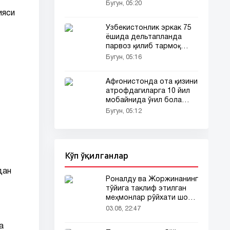
бўлди
Бугун, 05:20
ияси
Ўзбекистонлик эркак 75
ёшида дельтапланда
парвоз қилиб тармоқ
фойдаланувчиларини
Бугун, 05:16
ҳайратга солди
Афғонистонда ота қизини
атрофдагиларга 10 йил
мобайнида ўғил бола
сифатида таништирди
Бугун, 05:12
Кўп ўқилганлар
дан
Роналду ва Жоржинанинг
тўйига таклиф этилган
меҳмонлар рўйхати шов-
шувда
03.08, 22:47
а