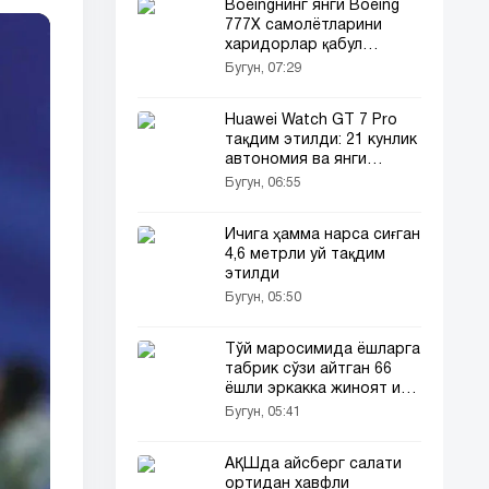
Boeingнинг янги Boeing
777X самолётларини
харидорлар қабул
қилмаяпти
Бугун, 07:29
Huawei Watch GT 7 Pro
тақдим этилди: 21 кунлик
автономия ва янги
функциялар
Бугун, 06:55
Ичига ҳамма нарса сиғган
4,6 метрли уй тақдим
этилди
Бугун, 05:50
Тўй маросимида ёшларга
табрик сўзи айтган 66
ёшли эркакка жиноят иши
очилди
Бугун, 05:41
АҚШда айсберг салати
ортидан хавфли