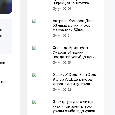
инфекция 15 штатга
ёйилди!
Бугун, 05:36
Актриса Кэмерон Диас
53 ёшида учинчи бор
ги
фарзандли бўлди
ни
Бугун, 05:31
Хонанда Ёрқинхўжа
Умаров 34 ёшини
ноодатий услубда кутиб
олди!
Бугун, 05:25
ози
Galaxy Z Фолд 8 ва Фолд
8 Ultra АҚШда рекорд
 ва
даражадаги қизиқиш
уйғотди
Бугун, 05:22
Электр устунига чиққан
укан илон электр токи
уриши оқибатида ҳалок