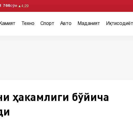
1 766
сўм
▲
4,29
Жамият
Техно
Спорт
Авто
Маданият
Иқтисодиё
ни ҳакамлиги бўйича
ди