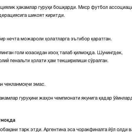
циялик ҳакамлар гуруҳи бошқарди. Миср футбол ассоциац
дерациясига шикоят киритди.
бир нечта можароли ҳолатларга эътибор қаратган.
линган голи юзасидан изоҳ талаб қилмоқда. Шунингдек,
олий пенальти ҳолати ҳам текширилиши сўралган.
н чекланмоқчи эмас.
акамлар гуруҳини жаҳон чемпионати якунига қадар ўйинлар
тмоқда
обақани тарк этди. Аргентина эса чоракфиналга йўл олди в