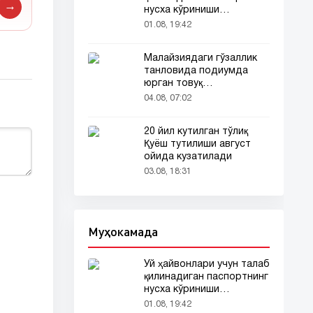
→
нусха кўриниши
тармоқларда тарқалди
01.08, 19:42
Малайзиядаги гўзаллик
танловида подиумда
юрган товуқ
томошабинлар
04.08, 07:02
эътиборини тортди
20 йил кутилган тўлиқ
Қуёш тутилиши август
ойида кузатилади
03.08, 18:31
Муҳокамада
Уй ҳайвонлари учун талаб
қилинадиган паспортнинг
нусха кўриниши
тармоқларда тарқалди
01.08, 19:42