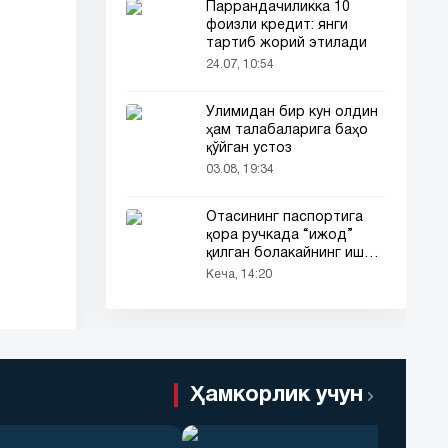
Паррандачиликка 10
фоизли кредит: янги
тартиб жорий этилади
24.07, 10:54
Ўлимидан бир кун олдин
ҳам талабаларига баҳо
қўйган устоз
03.08, 19:34
Отасининг паспортига
қора ручкада “ижод”
қилган болакайнинг иши
барчанинг диққатини
Кеча, 14:20
тортди
Ҳамкорлик учун