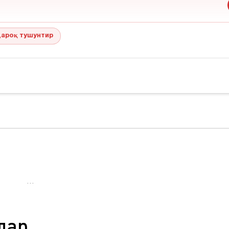
ароқ тушунтир
…
лар