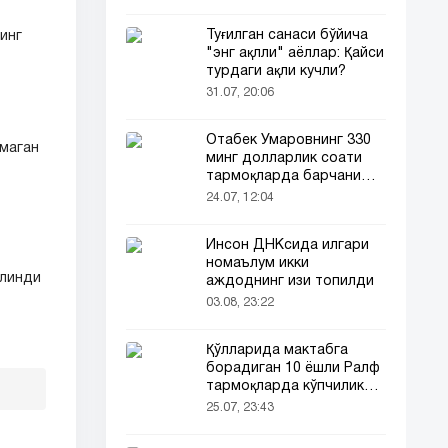
Туғилган санаси бўйича
инг
"энг ақлли" аёллар: Қайси
турдаги ақли кучли?
31.07, 20:06
Отабек Умаровнинг 330
лмаган
минг долларлик соати
тармоқларда барчани
эътиборини тортди!
24.07, 12:04
Инсон ДНКсида илгари
номаълум икки
илинди
аждоднинг изи топилди
03.08, 23:22
Қўлларида мактабга
борадиган 10 ёшли Ралф
тармоқларда кўпчиликни
таъсирлантирди
25.07, 23:43