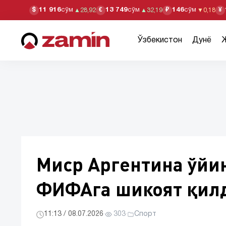
11 916
сўм
13 749
сўм
146
сўм
$
€
₽
¥
▲
28,92
▲
32,19
▼
0,18
Ўзбекистон
Дунё
Миср Аргентина ўйи
ФИФАга шикоят қил
11:13 / 08.07.2026
·
303
·
Спорт