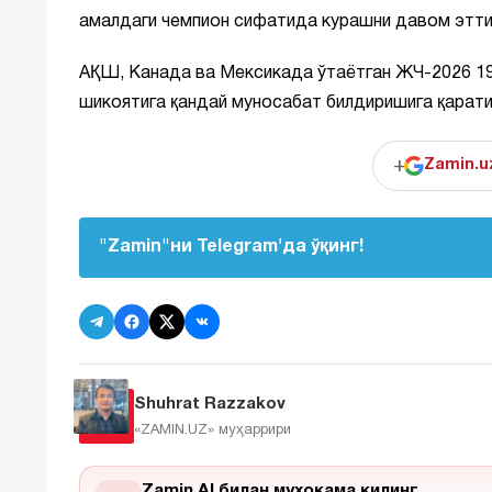
амалдаги чемпион сифатида курашни давом этт
АҚШ, Канада ва Мексикада ўтаётган ЖЧ-2026 19
шикоятига қандай муносабат билдиришига қарати
+
Zamin.u
"Zamin"ни Telegram'да ўқинг!
Shuhrat Razzakov
«ZAMIN.UZ»
муҳаррири
Zamin AI билан мухокама килинг