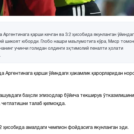
Аргентинага қарши кечган ва 3:2 ҳисобида якунланган ўйинда
мий шикоят юборди. Глобо нашри маълумотига кўра, Миср томо
нанинг учинчи голидан олдинги эҳтимолий пеналти ҳолати
.
а Аргентинага қарши ўйиндаги ҳакамлик қарорларидан нор
ашувдаги баҳсли эпизодлар бўйича текширув ўтказилишини
 четлатишни талаб қилмоқда.
:2 ҳисобида амалдаги чемпион фойдасига якунланган эди.