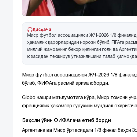
Қисқача
Миср футбол ассоциацияси ЖЧ-2026 1/8 финалида 
ҳакамлик қарорларидан норози бўлиб, FIFAга рас
миллий жамоанинг бекор қилинган голи ва Аргенти
юзасидан текширув ўтказилишини талаб қилмоқда
Миср футбол ассоциацияси ЖЧ-2026 1/8 финалид
бўлиб, ФИФАга расмий ариза юборди.
Globo нашри маълумотига кўра, Миср томони учр
франциялик ҳакамлар гуруҳини мундиал охиригача
Баҳсли ўйин ФИФАгача етиб борди
Аргентина ва Миср ўртасидаги 1/8 финал баҳси 3