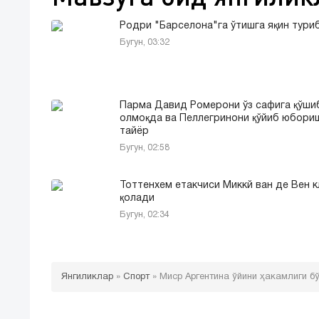
Родри "Барселона"га ўтишга яқин тури
Бугун, 03:32
Парма Давид Ромерони ўз сафига қўши
олмоқда ва Пеллегринони қўйиб юбори
тайёр
Бугун, 02:58
Тоттенхем етакчиси Миккй ван де Вен 
қолади
Бугун, 02:34
Янгиликлар
»
Спорт
»
Миср Аргентина ўйини ҳакамлиги б