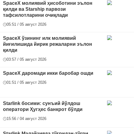
SpaceX молиявий ҳисоботини эълон
қилди ва Starship парвози
тафсилотларини очиқлади
05:51 / 05 август 2026
SpaceX ўзининг илк молиявий
йиғилишида йирик режаларни эълон
қилди
03:57 / 05 август 2026
SpaceX даромади икки баробар ошди
01:51 / 05 август 2026
Starlink босими: сунъий йўлдош
оператори Ҳугҳес банкрот бўлди
15:56 / 04 август 2026
Starlink Малайзияда тўғридан-тўғри