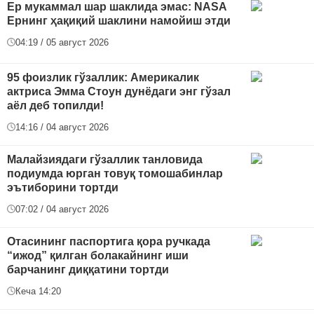
Ер мукаммал шар шаклида эмас: NASA
Ернинг ҳақиқий шаклини намойиш этди
04:19 / 05 август 2026
95 фоизлик гўзаллик: Америкалик
актриса Эмма Стоун дунёдаги энг гўзал
аёл деб топилди!
14:16 / 04 август 2026
Малайзиядаги гўзаллик танловида
подиумда юрган товуқ томошабинлар
эътиборини тортди
07:02 / 04 август 2026
Отасининг паспортига қора ручкада
“ижод” қилган болакайнинг иши
барчанинг диққатини тортди
Кеча 14:20