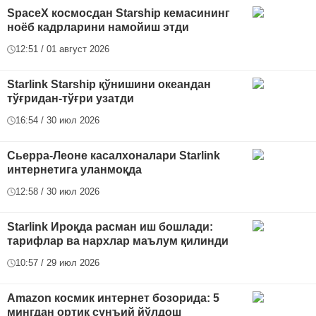
SpaceX космосдан Starship кемасининг
ноёб кадрларини намойиш этди
12:51 / 01 август 2026
Starlink Starship қўнишини океандан
тўғридан-тўғри узатди
16:54 / 30 июл 2026
Сьерра-Леоне касалхоналари Starlink
интернетига уланмоқда
12:58 / 30 июл 2026
Starlink Ироқда расман иш бошлади:
тарифлар ва нархлар маълум қилинди
10:57 / 29 июл 2026
Amazon космик интернет бозорида: 5
мингдан ортиқ сунъий йўлдош