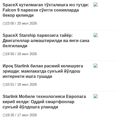
SpaceX кутилмаган тўхталишга юз тутди:
Falcon 9 парвози сўнгги сонияларда
бекор қилинди
23:00 / 20 июл 2026
SpaceX Starship парвозига тайёр:
Двигателлар алмаштирилди ва янги сана
белгиланди
19:56 / 18 июл 2026
Ироқ Starlink билан расмий келишувга
эришди: мамлакатда сунъий йўлдош
интернети ишга тушади
10:51 / 18 июл 2026
Starlink Мобиле технологияси Европага
кириб келди: Оддий смартфонлар
сунъий йўлдошга уланади
19:26 / 17 июл 2026