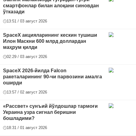
смартфонлар билан алоқани синовдан
ўтказади
13:51 / 03 август 2026
SpaceX акцияларининг кескин тушиши
Илон Маскни 600 млрд доллардан
маҳрум қилди
02:29 / 03 август 2026
SpaceX 2026-йилда Falcon
ракеталарининг 90-чи парвозини амалга
оширди
13:57 / 02 август 2026
«Рассвет» сунъий йўлдошлар тармоғи
Украина узра сигнал беришни
бошладими?
18:31 / 01 август 2026