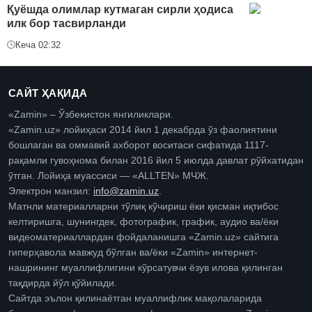
Қуёшда олимлар кутмаган сирли ҳодиса
илк бор тасвирланди
Кеча 02:32
САЙТ ҲАҚИДА
«Zamin» – Ўзбекистон янгиликлари.
«Zamin.uz» лойиҳаси 2014 йил 1 декабрда ўз фаолиятини
бошлаган ва оммавий ахборот воситаси сифатида 1117-
рақамли гувоҳнома билан 2016 йил 5 июлда давлат рўйхатидан
ўтган. Лойиҳа муассиси — «ALLTEN» МЧЖ.
Электрон манзил:
info@zamin.uz
.
Матнли материалларни тўлиқ кўчириш ёки қисман иқтибос
келтиришга, шунингдек, фотографик, график, аудио ва/ёки
видеоматериаллардан фойдаланишга «Zamin.uz» сайтига
гиперҳавола мавжуд бўлган ва/ёки «Zamin» интернет-
нашрининг муаллифлигини кўрсатувчи ёзув илова қилинган
тақдирда йўл қўйилади.
Сайтда эълон қилинаётган муаллифлик мақолаларида