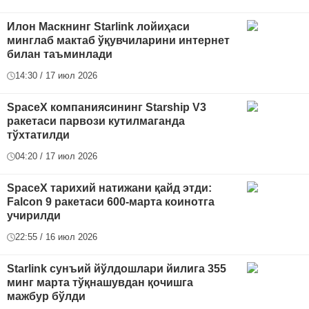
Илон Маскнинг Starlink лойиҳаси
минглаб мактаб ўқувчиларини интернет
билан таъминлади
14:30 / 17 июл 2026
SpaceX компаниясининг Starship V3
ракетаси парвози кутилмаганда
тўхтатилди
04:20 / 17 июл 2026
SpaceX тарихий натижани қайд этди:
Falcon 9 ракетаси 600-марта коинотга
учирилди
22:55 / 16 июл 2026
Starlink сунъий йўлдошлари йилига 355
минг марта тўқнашувдан қочишга
мажбур бўлди