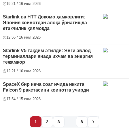
19:21 / 16 июл 2026
Starlink ва НТТ Докомо ҳамкорлиги:
Япония коинотдан алоқа ўрнатишда
етакчилик қилмоқда
12:56 / 16 июл 2026
Starlink V5 тақдим этилди: Янги авлод
терминаллари янада ихчам ва энергия
тежамкор
12:21 / 16 июл 2026
SpaceX бир неча соат ичида иккита
Falcon 9 ракетасини коинотга учирди
17:54 / 15 июл 2026
…
1
2
3
8