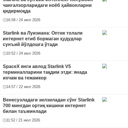
чангалзорларидаги ноёб ҳайвонларни
қидирмоқда
16:58 / 24 июл 2026
Starlink ва Луизиана: Оптик толали
интернет етиб бормаган ҳудудлар
сунъий йўлдошга ўтади
10:52 / 24 июл 2026
SpaceX янги авлод Starlink V5
терминалларини тақдим этди: янада
ихчам ва тежамкор
14:57 / 22 июл 2026
Венесуэладаги зилзиладан сўнг Starlink
700 мингдан ортиқ кишини интернет
билан таъминлади
11:52 / 21 июл 2026