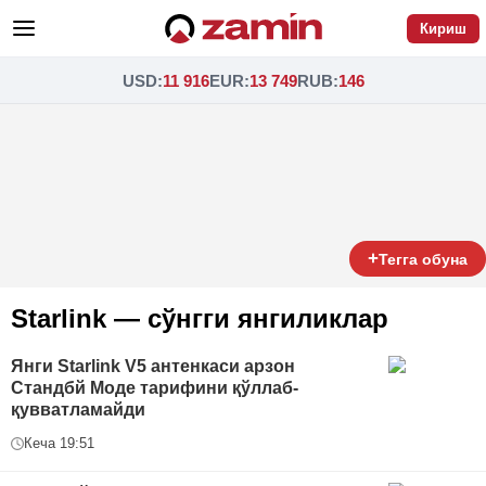
Кириш
USD
:
11 916
EUR
:
13 749
RUB
:
146
+
Тегга обуна
Starlink — сўнгги янгиликлар
Янги Starlink V5 антенкаси арзон
Стандбй Моде тарифини қўллаб-
қувватламайди
Кеча 19:51