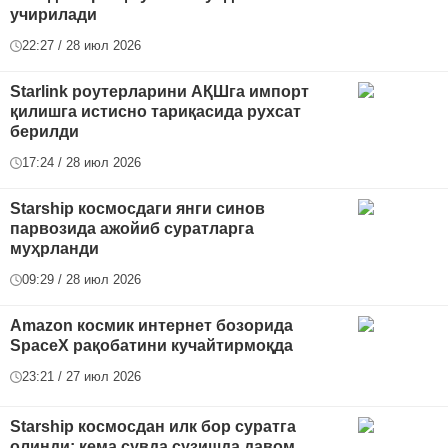
учирилади
22:27 / 28 июл 2026
Starlink роутерларини АҚШга импорт
қилишга истисно тариқасида рухсат
берилди
17:24 / 28 июл 2026
Starship космосдаги янги синов
парвозида ажойиб суратларга
муҳрланди
09:29 / 28 июл 2026
Amazon космик интернет бозорида
SpaceX рақобатини кучайтирмоқда
23:21 / 27 июл 2026
Starship космосдан илк бор суратга
олинди: кема сувда сузишда давом