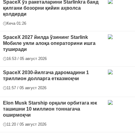
SpaceX ўз ракеталарини Starlinkга банд
қилгани бозорни қийин аҳволса
қолдирди
Кеча 01:26
SpaceX 2027 йилда ўзининг Starlink
Мобиле уяли алоқа операторини ишга
туширади
16:53 / 05 август 2026
SpaceX 2030-йилгача даромадини 1
триллион долларга етказмоқчи
11:57 / 05 август 2026
Elon Musk Starship орқали орбитага юк
ташишни 10 миллион тоннагача
оширмоқчи
11:20 / 05 август 2026