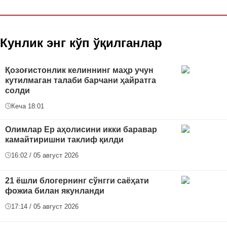
Кунлик энг кўп ўқилганлар
Қозоғистонлик келиннинг маҳр учун
кутилмаган талаби барчани ҳайратга
солди
Кеча 18:01
Олимлар Ер аҳолисини икки баравар
камайтиришни таклиф қилди
16:02 / 05 август 2026
21 ёшли блогернинг сўнгги саёҳати
фожиа билан якунланди
17:14 / 05 август 2026