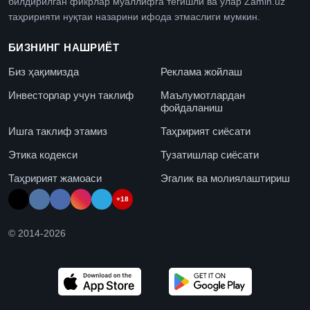
билдирилган фикрлар муаллифга тегишли ва улар Zamin.uz
таҳририяти нуқтаи назарини ифода этмаслиги мумкин.
БИЗНИНГ НАШРИЁТ
Биз ҳақимизда
Реклама жойлаш
Инвесторлар учун таклиф
Маълумотлардан
фойдаланиш
Ишга таклиф этамиз
Таҳририят сиёсати
Этика кодекси
Тузатишлар сиёсати
Таҳририят жамоаси
Эгалик ва молиялаштириш
+18
© 2014-
2026