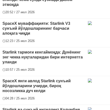
этмоқда
20:52 / 27 июл 2026
SpaceX муваффақияти: Starlink V3
сунъий йўлдошларининг барчаси
алоқага чиқди
12:23 / 25 июл 2026
Starlink тармоғи кенгаймоқда: Дунёнинг
энг чекка нуқталаридан бири интернетга
уланди
10:57 / 25 июл 2026
SpaceX янги авлод Starlink сунъий
йўлдошларини учирди, бироқ
носозликка дуч келди
04:28 / 25 июл 2026
Starlink ва сунъий интеллект Колумбия