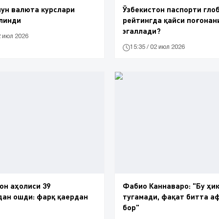
чун валюта курслари
Ўзбекистон паспорти гло
линди
рейтингда қайси поғонан
эгаллади?
2 июл 2026
15:35 / 02 июл 2026
он аҳолиси 39
Фабио Каннаваро: "Бу ҳикоя
ан ошди: фарқ қаердан
тугамади, фақат битта а
бор"