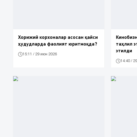
Хорижий корхоналар асосан қайси
Кинобизн
ҳудудларда фаолият юритмоқда?
таҳлил э
этилди
15:11 / 29 июн 2026
14:40 / 2