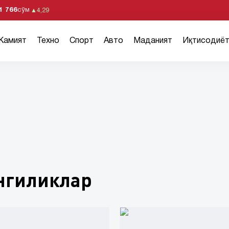
1 766
сўм
▲
4,29
Жамият
Техно
Спорт
Авто
Маданият
Иқтисодиё
янгиликлар