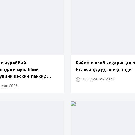
к мураббий
Кийим ишлаб чиқаришда р
ондаги мураббий
Етакчи ҳудуд аниқланди
вини кескин танқид
17:53 / 29 июн 2026
9 июн 2026