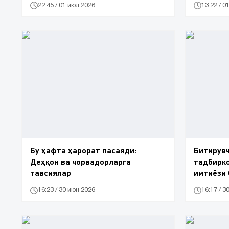
22:45 / 01 июл 2026
13:22 / 0
Бу ҳафта ҳарорат пасаяди:
Битирувч
Деҳқон ва чорвадорларга
тадбирко
тавсиялар
имтиёзи
16:23 / 30 июн 2026
16:17 / 3