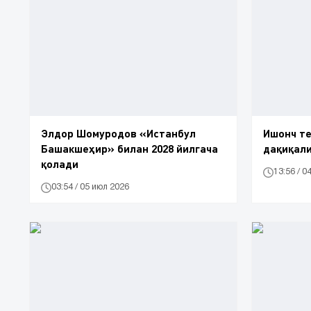
Элдор Шомуродов «Истанбул
Ишонч т
Башакшеҳир» билан 2028 йилгача
дақиқали
қолади
13:56 / 0
03:54 / 05 июл 2026