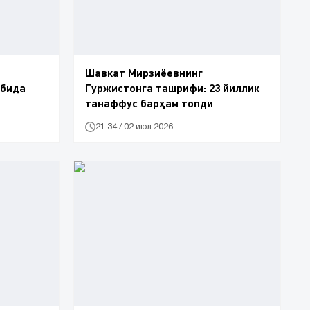
Шавкат Мирзиёевнинг
обида
Гуржистонга ташрифи: 23 йиллик
танаффус барҳам топди
21:34 / 02 июл 2026