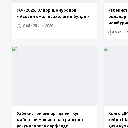
ЖЧ-2026. Элдор Шомуродов:
Ўзбекист
«Асосий омил психология бўлди»
болалар 
мажбури
18:05 / 28 июн 2026
16:46 / 2
Ўзбекистон импортда энг кўп
Конго ДР
маблағни машина ва транспорт
кейин Ш
ускуналарига сарфлади
қизи кўз