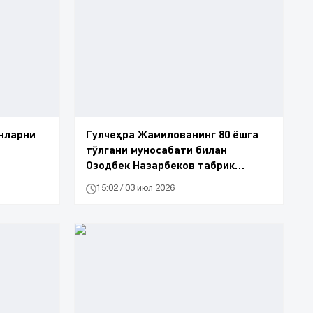
нларни
Гулчеҳра Жамилованинг 80 ёшга
тўлгани муносабати билан
Озодбек Назарбеков табрик
йўллади
15:02 / 03 июл 2026