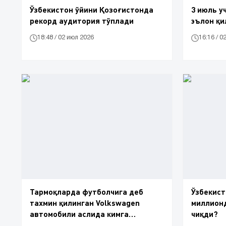
Ўзбекистон ўйини Қозоғистонда
3 июль у
рекорд аудитория тўплади
эълон қи
18:48 / 02 июл 2026
16:16 / 0
Тармоқларда футболчига деб
Ўзбекист
тахмин қилинган Volkswagen
миллионд
автомобили аслида кимга
чиқди?
эканлиги очиқланди