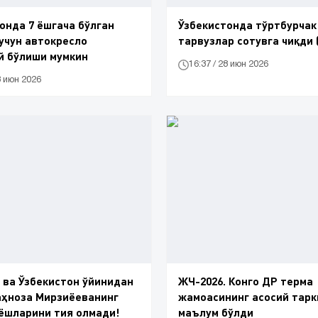
онда 7 ёшгача бўлган
Ўзбекистонда тўртбурчак
учун автокресло
тарвузлар сотувга чиқди 
й бўлиши мумкин
16:37 / 28 июн 2026
8 июн 2026
 ва Ўзбекистон ўйинидан
ЖЧ-2026. Конго ДР терма
аҳноза Мирзиёеванинг
жамоасининг асосий тарк
 ёшларини тия олмади!
маълум бўлди