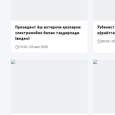
Президент ёш ихтирочи қизларни
Ўзбекист
электромобил билан тақдирлади
кўраётга
(видео)
09:50 / 0
13:55 / 03 июл 2026