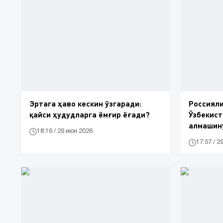
Эртага ҳаво кескин ўзгаради:
Россияли
қайси ҳудудларга ёмғир ёғади?
Ўзбекист
алмашину
18:16 / 29 июн 2026
қилди
17:57 / 2