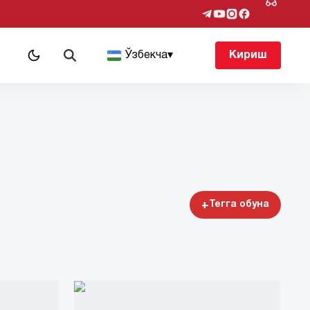
т
Ўзбекча
▾
Кириш
+
Тегга обуна