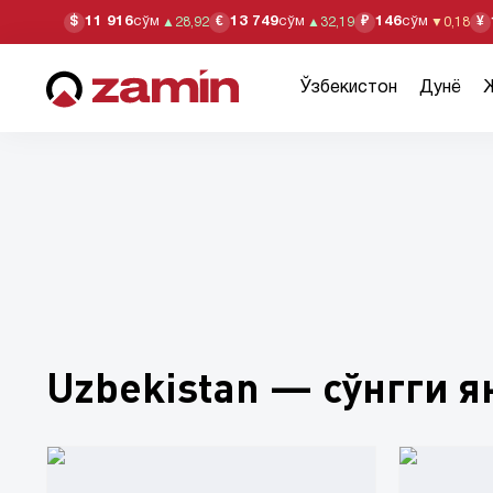
11 916
сўм
13 749
сўм
146
сўм
$
€
₽
¥
▲
28,92
▲
32,19
▼
0,18
Ўзбекистон
Дунё
Uzbekistan — сўнгги 