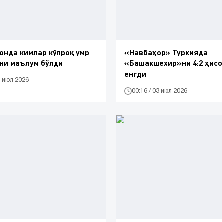
онда кимлар кўпроқ умр
«Навбаҳор» Туркияда
ни маълум бўлди
«Башакшеҳир»ни 4:2 ҳис
енгди
3 июл 2026
00:16 / 03 июл 2026