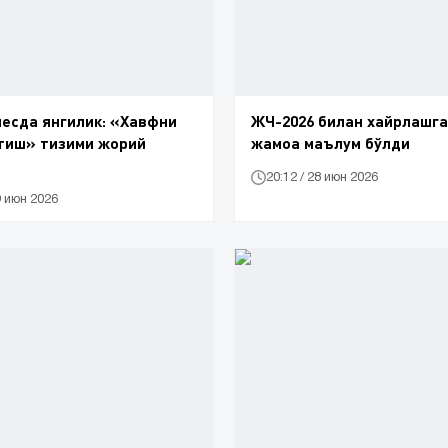
есда янгилик: «Хавфни
ЖЧ-2026 билан хайрлашга
тиш» тизими жорий
жамоа маълум бўлди
20:12 / 28 июн 2026
9 июн 2026