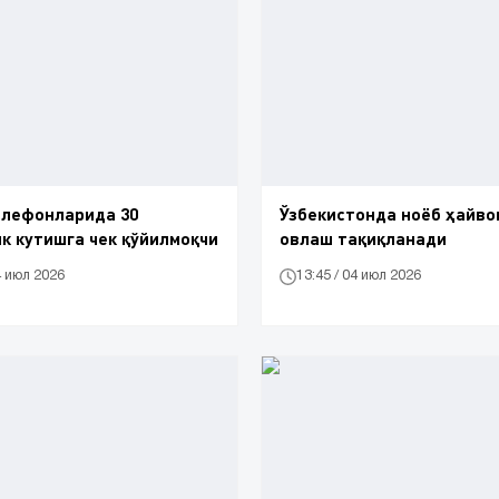
елефонларида 30
Ўзбекистонда ноёб ҳайво
к кутишга чек қўйилмоқчи
овлаш тақиқланади
4 июл 2026
13:45 / 04 июл 2026