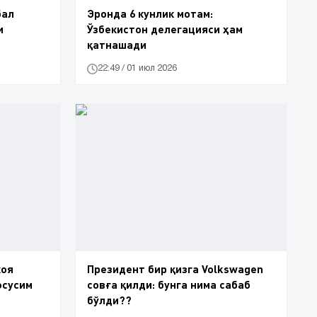
бал
Эронда 6 кунлик мотам:
и
Ўзбекистон делегацияси ҳам
қатнашади
22:49 / 01 июл 2026
Президент бир қизга Volkswagen
фсусим
совға қилди: бунга нима сабаб
бўлди??