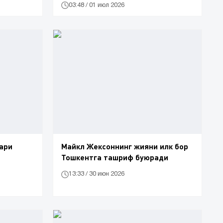
03:48 / 01 июл 2026
лари
Майкл Жексоннинг жияни илк бор
Тошкентга ташриф буюради
13:33 / 30 июн 2026