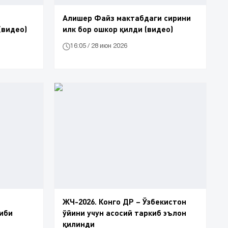
Алишер Файз мактабдаги сирини
(видео)
илк бор ошкор қилди (видео)
16:05 / 28 июн 2026
ЖЧ-2026. Конго ДР – Ўзбекистон
иби
ўйини учун асосий таркиб эълон
қилинди