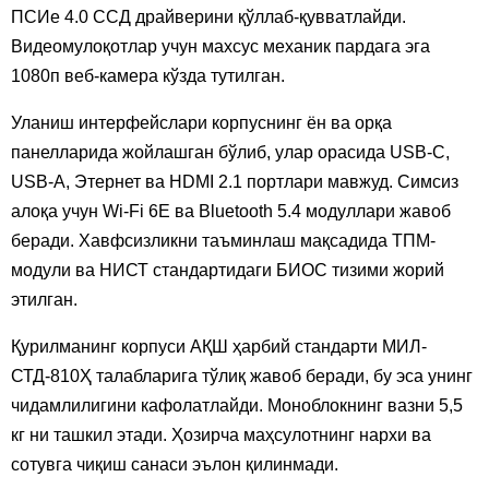
ПСИе 4.0 ССД драйверини қўллаб-қувватлайди.
Видеомулоқотлар учун махсус механик пардага эга
1080п веб-камера кўзда тутилган.
Уланиш интерфейслари корпуснинг ён ва орқа
панелларида жойлашган бўлиб, улар орасида USB-C,
USB-А, Этернет ва HDMI 2.1 портлари мавжуд. Симсиз
алоқа учун Wi-Fi 6E ва Bluetooth 5.4 модуллари жавоб
беради. Хавфсизликни таъминлаш мақсадида ТПМ-
модули ва НИСТ стандартидаги БИОС тизими жорий
этилган.
Қурилманинг корпуси АҚШ ҳарбий стандарти МИЛ-
СТД-810Ҳ талабларига тўлиқ жавоб беради, бу эса унинг
чидамлилигини кафолатлайди. Моноблокнинг вазни 5,5
кг ни ташкил этади. Ҳозирча маҳсулотнинг нархи ва
сотувга чиқиш санаси эълон қилинмади.