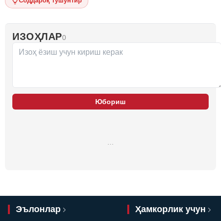
Соддароқ тушунтир
ИЗОҲЛАР
0
Юбориш
…
Эълонлар
Ҳамкорлик учун