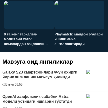
8 та кенг тарқалган
Playmatch: майдон эгалари
P
молиявий хато:
ишини анча
у
нималардан сақланиш
енгиллаштиради
х
керак?
Мавзуга оид янгиликлар
Galaxy S23 смартфонлари учун охирги
йирик янгиланиш маълум қилинди
Бугун 08:59
OpenAI хавфсизлик сабабли Astra
модели устидаги ишларни тўхтатди