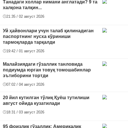
Танадаги холлар нимани англатади? 9 та
халқона талқин...
21:35 / 02 август 2026
Уй ҳайвонлари учун талаб қилинадиган
паспортнинг нусха кўриниши
тармоқларда тарқалди
19:42 / 01 август 2026
Малайзиядаги гўзаллик танловида
подиумда юрган товуқ томошабинлар
эътиборини тортди
07:02 / 04 август 2026
20 йил кутилган тўлиқ Қуёш тутилиши
август ойида кузатилади
18:31 / 03 август 2026
95 фоизлик гўзаллик: Америкалик