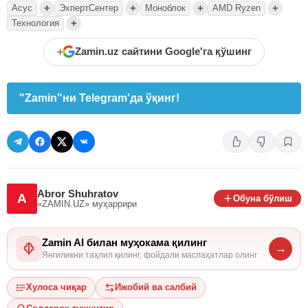
+
+
+
+
Асус
ЭхпертСентер
Моноблок
AMD Ryzen
+
Технология
+
Zamin.uz сайтини Google'га қўшинг
"Zamin"ни Telegram'да ўқинг!
Abror Shuhratov
A
Обуна бўлиш
«ZAMIN.UZ»
муҳаррири
Zamin AI билан муҳокама қилинг
→
Янгиликни таҳлил қилинг, фойдали маслаҳатлар олинг
Хулоса чиқар
Ижобий ва салбий