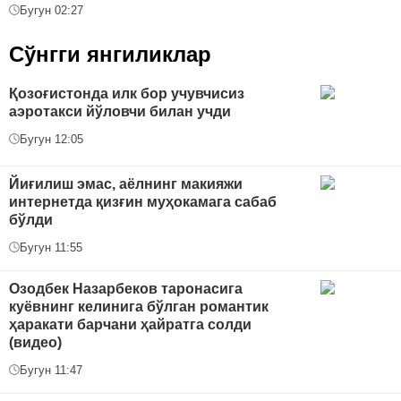
Бугун 02:27
Сўнгги янгиликлар
Қозоғистонда илк бор учувчисиз
аэротакси йўловчи билан учди
Бугун 12:05
Йиғилиш эмас, аёлнинг макияжи
интернетда қизғин муҳокамага сабаб
бўлди
Бугун 11:55
Озодбек Назарбеков таронасига
куёвнинг келинига бўлган романтик
ҳаракати барчани ҳайратга солди
(видео)
Бугун 11:47