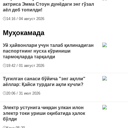
актриса Эмма Стоун дунёдаги энг гўзал
аёл деб топилди!
14:16 / 04 август 2026
Муҳокамада
Уй ҳайвонлари учун талаб қилинадиган
паспортнинг нусха кўриниши
тармоқларда тарқалди
19:42 / 01 август 2026
Туғилган санаси бўйича "энг ақлли"
аёллар: Қайси турдаги ақли кучли?
20:06 / 31 июл 2026
Электр устунига чиққан улкан илон
электр токи уриши оқибатида ҳалок
бўлди
Кеча 05:20