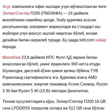
Асус
компанияси офис ишлари учун мўлжалланган янги
ЭхпертСентер
П200 (ПМ240ФА) — 24 дюймли
моноблокни намойиш қилди. Ушбу қурилма асосан
ресепшенлар, коворкинг марказлари ва стандарт иш
жойлари учун махсус ишлаб чиқилган бўлиб, ихчам
дизайни билан ажралиб туради. Бу ҳақда Ixbt.com
хабар
беради.
Моноблок
23,8 дюймли ИПС Фулл ҲД экрани билан
жиҳозланган бўлиб, унинг ёрқинлиги 300 нитга етади.
Шунингдек, дисплей кўзни ҳимоя қилиш бўйича ТУВ
Рҳеинланд сертификатига эга. Қурилма ичига AMD
компаниясининг энергия тежамкор Атлон Силвер, Ryzen
3 30 ёки Ryzen 5 40 (15 В) чиплари ўрнатилган.
Техник хусусиятларига кўра, ЭхпертСентер П200 16 GB
гача LPDDR5Х оператив хотира ва 512 GB гача бўлган