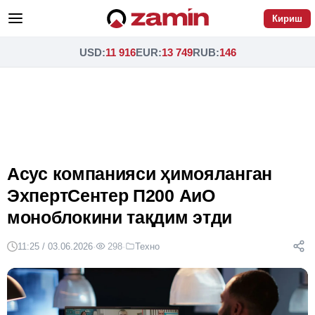
Кириш
USD
:
11 916
EUR
:
13 749
RUB
:
146
Асус компанияси ҳимояланган
ЭхпертСентер П200 АиО
моноблокини тақдим этди
11:25 / 03.06.2026
·
298
·
Техно