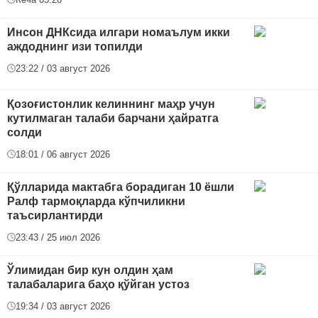
Инсон ДНКсида илгари номаълум икки
аждоднинг изи топилди
23:22 / 03 август 2026
Қозоғистонлик келиннинг маҳр учун
кутилмаган талаби барчани ҳайратга
солди
18:01 / 06 август 2026
Қўлларида мактабга борадиган 10 ёшли
Ралф тармоқларда кўпчиликни
таъсирлантирди
23:43 / 25 июл 2026
Ўлимидан бир кун олдин ҳам
талабаларига баҳо қўйган устоз
19:34 / 03 август 2026