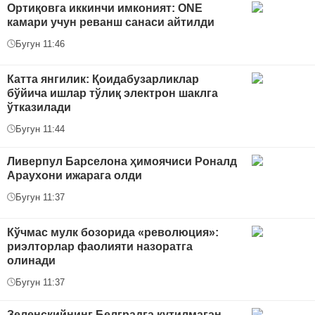
Ортиқовга иккинчи имконият: ONE
камари учун реванш санаси айтилди
Бугун 11:46
Катта янгилик: Қоидабузарликлар
бўйича ишлар тўлиқ электрон шаклга
ўтказилади
Бугун 11:44
Ливерпул Барселона ҳимоячиси Роналд
Араухони ижарага олди
Бугун 11:37
Кўчмас мулк бозорида «революция»:
риэлторлар фаолияти назоратга
олинади
Бугун 11:37
Зеленскийнинг Белградга кутилмаган