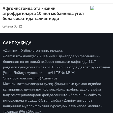
Афғонистонда ота қизини
атрофдагиларга 10 йил мобайнида ўғил
бола сифатида таништирди
Кеча 05:12
САЙТ ҲАҚИДА
«Zamin» – Ўзбекистон янгиликлари.
«Zamin.uz» лойиҳаси 2014 йил 1 декабрда ўз фаолиятини
бошлаган ва оммавий ахборот воситаси сифатида 1117-
рақамли гувоҳнома билан 2016 йил 5 июлда давлат рўйхатидан
ўтган. Лойиҳа муассиси — «ALLTEN» МЧЖ.
Электрон манзил:
info@zamin.uz
.
Матнли материалларни тўлиқ кўчириш ёки қисман иқтибос
келтиришга, шунингдек, фотографик, график, аудио ва/ёки
видеоматериаллардан фойдаланишга «Zamin.uz» сайтига
гиперҳавола мавжуд бўлган ва/ёки «Zamin» интернет-
нашрининг муаллифлигини кўрсатувчи ёзув илова қилинган
тақдирда йўл қўйилади.