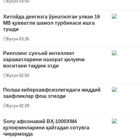
Бугун 03:50
Хитойда денгизга ўрнатилган улкан 16
МВ қувватли шамол турбинаси ишга
тушди
Бугун 03:26
Рипплинг сунъий интеллект
харажатларини назорат қилувчи
воситани тақдим этди
Бугун 02:50
Полша киберхавфсизлигидаги жиддий
заифликлар фош этилди
Бугун 02:29
Sony афсонавий ВҲ-1000XM4
қулоқчинларини қайтадан сотувга
чиқармоқда