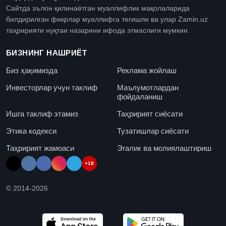
Сайтда эълон қилинаётган муаллифлик мақолаларида
билдирилган фикрлар муаллифга тегишли ва улар Zamin.uz
таҳририяти нуқтаи назарини ифода этмаслиги мумкин.
БИЗНИНГ НАШРИЁТ
Биз ҳақимизда
Реклама жойлаш
Инвесторлар учун таклиф
Маълумотлардан
фойдаланиш
Ишга таклиф этамиз
Таҳририят сиёсати
Этика кодекси
Тузатишлар сиёсати
Таҳририят жамоаси
Эгалик ва молиялаштириш
+18
© 2014-
2026