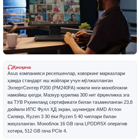
Қисқача
Asus компанияси ресепшенлар, коворкинг марказлари
ҳамда стандарт иш жойлари учун мўлжалланган
ЭхпертСентер P200 (PM240FA) номли янги моноблокни
намойиш қилди. Мазкур қурилма 300 нит ёрқинликка эга
ва ТУВ Рҳеинланд сертификати билан таъминланган 23,8
дюймли ИПС Фулл ҲД экран, шунингдек AMD Атлон
Силвер, Ryzen 3 30 ёки Ryzen 5 40 чиплари билан
жиҳозланган. Моноблок 16 GB гача LPDDR5X оператив
хотира, 512 GB гача PCIe 4.