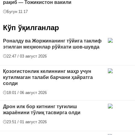
рақиб — Тожикистон вакили
Бугун 11:17
Кўп ўқилганлар
Роналду ва Жоржинанинг тўйига таклиф
этилган меҳмонлар рўйхати шов-шувда
22:47 / 03 август 2026
Қозоғистонлик келиннинг маҳр учун
кутилмаган талаби барчани ҳайратга
солди
18:01 / 06 август 2026
Дрон илк бор китнинг туғилиш
жараёнини тўлиқ тасвирга олди
23:51 / 01 август 2026