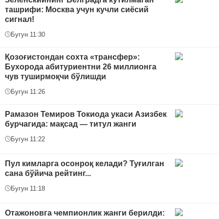
ташрифи: Москва учун кучли сиёсий
сигнал!
Бугун 11:30
Қозоғистондан сохта «трансфер»:
Бухорода абитуриентни 26 миллионга
чув туширмоқчи бўлишди
Бугун 11:26
Рамазон Темиров Токиода укаси Азизбек
бурчагида: мақсад — титул жанги
Бугун 11:22
Пул кимларга осонроқ келади? Туғилган
сана бўйича рейтинг...
Бугун 11:18
Отажоновга чемпионлик жанги берилди: