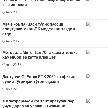
кескин ошди
Кеча 23:51
МеЛе компанияси тўлиқ пассив
совутувчи мини-ПК моделини тақдим
этди
Кеча 23:21
Моторола Мото Пад 70 тақдим этилди:
ҳамёнбоп ва катта планшет
Кеча 22:52
Дастурчи GeForce RTX 2060 графигига
сувни тўғридан-тўғри оқизди
Кеча 22:21
Х платформаси контент яратувчилар
учун даромад улашиш тизимини