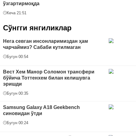
ўзгартирмоқда
Кеча 21:51
Сўнгги янгиликлар
Нега севган инсонларимиздан ҳам
чарчаймиз? Сабаби кутилмаган
Бугун 00:54
Вест Хем Манор Соломон трансфери
бўйича Тоттенхем билан келишувга
эришди
Бугун 00:35
Samsung Galaxy A18 Geekbench
синовидан ўтди
Бугун 00:24