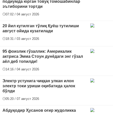
подиумда юрган товуқ томошабинлар
эътиборини тортди
07:02 / 04 август 2026
20 йил кутилган тўлиқ Қуёш тутилиши
август ойида кузатилади
18:31 / 03 август 2026
95 фоизлик гўзаллик: Америкалик
актриса Эмма Стоун дунёдаги энг гўзал
аёл деб топилди!
14:16 / 04 август 2026
Электр устунига чиққан улкан илон
электр токи уриши оқибатида ҳалок
бўлди
05:20 / 07 август 2026
Абдуқодир Ҳусанов оғир жудоликка