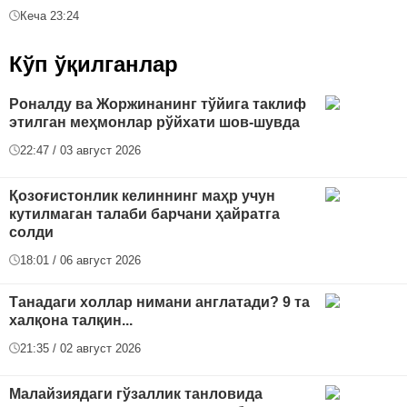
Кеча 23:24
Кўп ўқилганлар
Роналду ва Жоржинанинг тўйига таклиф
этилган меҳмонлар рўйхати шов-шувда
22:47 / 03 август 2026
Қозоғистонлик келиннинг маҳр учун
кутилмаган талаби барчани ҳайратга
солди
18:01 / 06 август 2026
Танадаги холлар нимани англатади? 9 та
халқона талқин...
21:35 / 02 август 2026
Малайзиядаги гўзаллик танловида