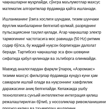
чақнашларни муҳрлайди, сўнгра маълумотлар махсус
математик алгоритмлар ёрдамида қайта ишланади.
Ишланманинг ўзига хослиги шундаки, тизим шунчаки
ёруғлик манбаларини белгилаб қолмай, разряднинг
пульсациясини таҳлил қилади. Агар чақнашлар электр
тармоғининг частотасига мос равишда (50 Hz) ритмик
содир бўлса, бу жиддий нуқсон борлигидан далолат
беради. Тартибсиз чақнашлар эса фон шовқини
сифатида қабул қилинади ва эътиборга олинмайди.
Мавжуд аналоглардан фарқли ўлароқ, «Аэромакс»
тизими махсус фильтрлар ёрдамида кундуз куни ҳам
самарали ишлай олади ва нуқсоннинг хавфлилик
даражасини аниқ белгилайди. Келажакда ушбу
технологияга сунъий интеллектни интеграция қилиш
режалаштирилган бўлиб, у носозликлар ривожланишини
прогноз қилиш ва таъмирлаш ишларини