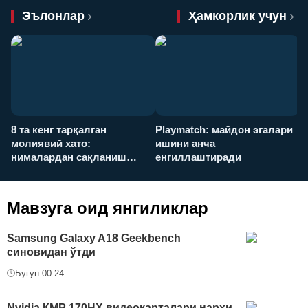
Эълонлар
Ҳамкорлик учун
8 та кенг тарқалган
Playmatch: майдон эгалари
P
молиявий хато:
ишини анча
у
нималардан сақланиш
енгиллаштиради
х
керак?
Мавзуга оид янгиликлар
Samsung Galaxy A18 Geekbench
синовидан ўтди
Бугун 00:24
Nvidia КMP 170HX видеокарталари нархи