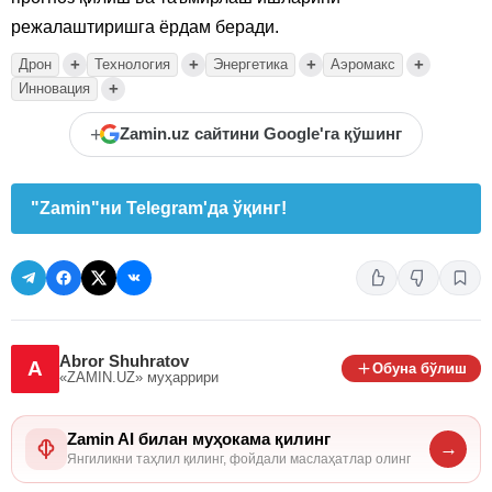
режалаштиришга ёрдам беради.
+
+
+
+
Дрон
Технология
Энергетика
Аэромакс
+
Инновация
+
Zamin.uz сайтини Google'га қўшинг
"Zamin"ни Telegram'да ўқинг!
Abror Shuhratov
A
Обуна бўлиш
«ZAMIN.UZ»
муҳаррири
Zamin AI билан муҳокама қилинг
→
Янгиликни таҳлил қилинг, фойдали маслаҳатлар олинг