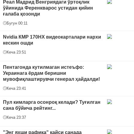
Реал Мадрид Венгриядаги ўртоқлик
ўйинида Ференкварос устидан қийин
ғалаба қозонди
Бугун 00:11
Nvidia КMP 170HX видеокарталари нархи
кескин ошди
Кеча 23:51
Пентагонда кутилмаган истеъфо:
Украинага ёрдам беришни
мувофиқлаштирувчи генерал ҳайдалди!
Кеча 23:41
Пул кимларга осонроқ келади? Туғилган
сана бўйича рейтинг...
Кеча 23:37
"Энг яхши рафиқа" қайси санада