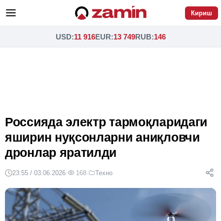
Кириш
USD
:
11 916
EUR
:
13 749
RUB
:
146
Россияда электр тармоқларидаги
яширин нуқсонларни аниқловчи
дронлар яратилди
23:55 / 03.06.2026
·
168
·
Техно