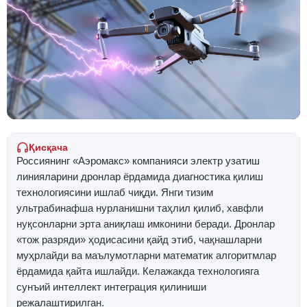
Қисқача
Россиянинг «Аэромакс» компанияси электр узатиш
линияларини дронлар ёрдамида диагностика қилиш
технологиясини ишлаб чиқди. Янги тизим
ультрабинафша нурланишни таҳлил қилиб, хавфли
нуқсонларни эрта аниқлаш имконини беради. Дронлар
«тож разряди» ҳодисасини қайд этиб, чақнашларни
муҳрлайди ва маълумотларни математик алгоритмлар
ёрдамида қайта ишлайди. Келажакда технологияга
сунъий интеллект интеграция қилиниши
режалаштирилган.