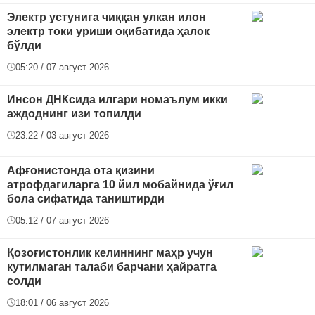
Электр устунига чиққан улкан илон
электр токи уриши оқибатида ҳалок
бўлди
05:20 / 07 август 2026
Инсон ДНКсида илгари номаълум икки
аждоднинг изи топилди
23:22 / 03 август 2026
Афғонистонда ота қизини
атрофдагиларга 10 йил мобайнида ўғил
бола сифатида таништирди
05:12 / 07 август 2026
Қозоғистонлик келиннинг маҳр учун
кутилмаган талаби барчани ҳайратга
солди
18:01 / 06 август 2026