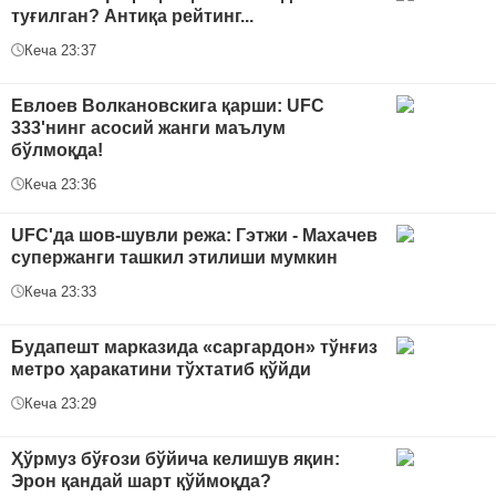
туғилган? Антиқа рейтинг...
Кеча 23:37
Евлоев Волкановскига қарши: UFC
333'нинг асосий жанги маълум
бўлмоқда!
Кеча 23:36
UFC'да шов-шувли режа: Гэтжи - Махачев
супержанги ташкил этилиши мумкин
Кеча 23:33
Будапешт марказида «саргардон» тўнғиз
метро ҳаракатини тўхтатиб қўйди
Кеча 23:29
Ҳўрмуз бўғози бўйича келишув яқин:
Эрон қандай шарт қўймоқда?