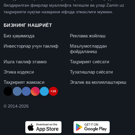
билдирилган фикрлар муаллифга тегишли ва улар Zamin.uz
таҳририяти нуқтаи назарини ифода этмаслиги мумкин.
БИЗНИНГ НАШРИЁТ
Биз ҳақимизда
Реклама жойлаш
Инвесторлар учун таклиф
Маълумотлардан
фойдаланиш
Ишга таклиф этамиз
Таҳририят сиёсати
Этика кодекси
Тузатишлар сиёсати
Таҳририят жамоаси
Эгалик ва молиялаштириш
+18
© 2014-
2026