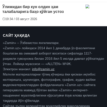
Ўлимидан бир кун олдин ҳам
талабаларига баҳо қўйган устоз
19:34 / 03 август 2026
САЙТ ҲАҚИДА
«Zamin» – Ўзбекистон янгиликлари.
«Zamin.uz» лойиҳаси 2014 йил 1 декабрда ўз фаолиятини
бошлаган ва оммавий ахборот воситаси сифатида 1117-
рақамли гувоҳнома билан 2016 йил 5 июлда давлат рўйхатидан
ўтган. Лойиҳа муассиси — «ALLTEN» МЧЖ.
Электрон манзил:
info@zamin.uz
.
Матнли материалларни тўлиқ кўчириш ёки қисман иқтибос
келтиришга, шунингдек, фотографик, график, аудио ва/ёки
видеоматериаллардан фойдаланишга «Zamin.uz» сайтига
гиперҳавола мавжуд бўлган ва/ёки «Zamin» интернет-
нашрининг муаллифлигини кўрсатувчи ёзув илова қилинган
тақдирда йўл қўйилади.
Сайтда эълон қилинаётган муаллифлик мақолаларида