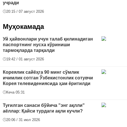
учради
20:15 / 07 август 2026
Муҳокамада
Уй ҳайвонлари учун талаб қилинадиган
паспортнинг нусха кўриниши
тармоқларда тарқалди
19:42 / 01 август 2026
Кореялик сайёҳга 90 минг сўмлик
ичимлик сотган Ўзбекистонлик сотувчи
Корея телевидениясида ҳам ёритилди
Кеча 05:31
Туғилган санаси бўйича "энг ақлли"
аёллар: Қайси турдаги ақли кучли?
20:06 / 31 июл 2026