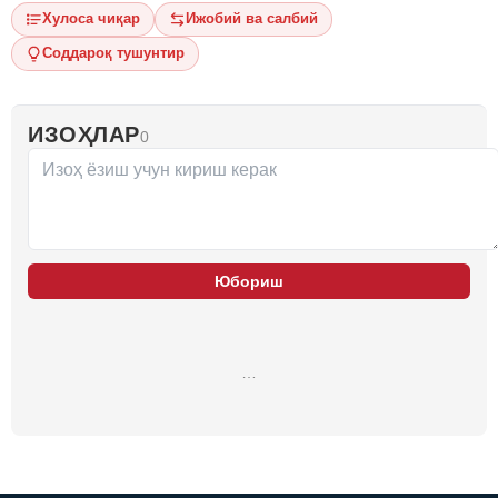
Хулоса чиқар
Ижобий ва салбий
Соддароқ тушунтир
ИЗОҲЛАР
0
Юбориш
…