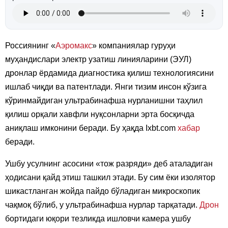
Россиянинг «
Аэромакс
» компаниялар гуруҳи
муҳандислари электр узатиш линияларини (ЭУЛ)
дронлар ёрдамида диагностика қилиш технологиясини
ишлаб чиқди ва патентлади. Янги тизим инсон кўзига
кўринмайдиган ультрабинафша нурланишни таҳлил
қилиш орқали хавфли нуқсонларни эрта босқичда
аниқлаш имконини беради. Бу ҳақда Ixbt.com
хабар
беради.
Ушбу усулнинг асосини «тож разряди» деб аталадиган
ҳодисани қайд этиш ташкил этади. Бу сим ёки изолятор
шикастланган жойда пайдо бўладиган микроскопик
чақмоқ бўлиб, у ультрабинафша нурлар тарқатади.
Дрон
бортидаги юқори тезликда ишловчи камера ушбу