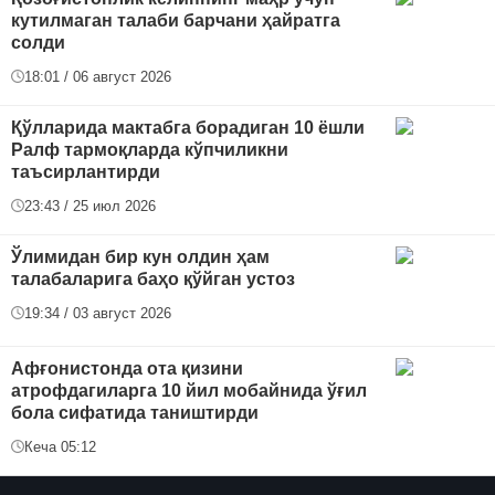
кутилмаган талаби барчани ҳайратга
солди
18:01 / 06 август 2026
Қўлларида мактабга борадиган 10 ёшли
Ралф тармоқларда кўпчиликни
таъсирлантирди
23:43 / 25 июл 2026
Ўлимидан бир кун олдин ҳам
талабаларига баҳо қўйган устоз
19:34 / 03 август 2026
Афғонистонда ота қизини
атрофдагиларга 10 йил мобайнида ўғил
бола сифатида таништирди
Кеча 05:12