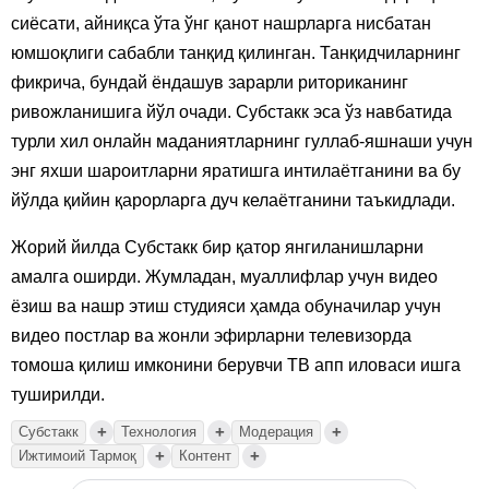
сиёсати, айниқса ўта ўнг қанот нашрларга нисбатан
юмшоқлиги сабабли танқид қилинган. Танқидчиларнинг
фикрича, бундай ёндашув зарарли риториканинг
ривожланишига йўл очади. Субстакк эса ўз навбатида
турли хил онлайн маданиятларнинг гуллаб-яшнаши учун
энг яхши шароитларни яратишга интилаётганини ва бу
йўлда қийин қарорларга дуч келаётганини таъкидлади.
Жорий йилда Субстакк бир қатор янгиланишларни
амалга оширди. Жумладан, муаллифлар учун видео
ёзиш ва нашр этиш студияси ҳамда обуначилар учун
видео постлар ва жонли эфирларни телевизорда
томоша қилиш имконини берувчи ТВ апп иловаси ишга
туширилди.
+
+
+
Субстакк
Технология
Модерация
+
+
Ижтимоий Тармоқ
Контент