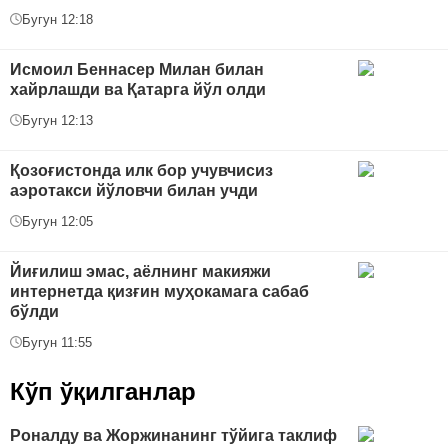
Бугун 12:18
Исмоил Беннасер Милан билан
хайрлашди ва Қатарга йўл олди
Бугун 12:13
Қозоғистонда илк бор учувчисиз
аэротакси йўловчи билан учди
Бугун 12:05
Йиғилиш эмас, аёлнинг макияжи
интернетда қизғин муҳокамага сабаб
бўлди
Бугун 11:55
Кўп ўқилганлар
Роналду ва Жоржинанинг тўйига таклиф