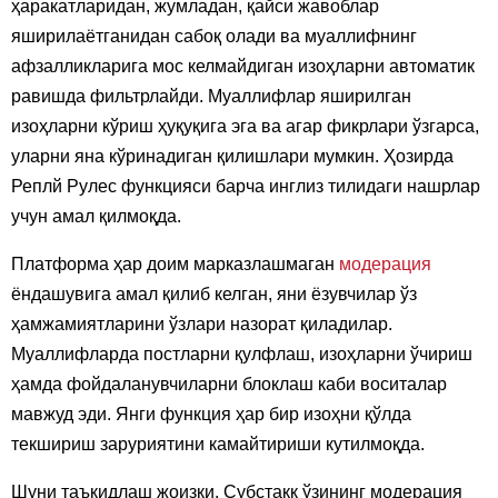
ҳаракатларидан, жумладан, қайси жавоблар
яширилаётганидан сабоқ олади ва муаллифнинг
афзалликларига мос келмайдиган изоҳларни автоматик
равишда фильтрлайди. Муаллифлар яширилган
изоҳларни кўриш ҳуқуқига эга ва агар фикрлари ўзгарса,
уларни яна кўринадиган қилишлари мумкин. Ҳозирда
Реплй Рулес функцияси барча инглиз тилидаги нашрлар
учун амал қилмоқда.
Платформа ҳар доим марказлашмаган
модерация
ёндашувига амал қилиб келган, яни ёзувчилар ўз
ҳамжамиятларини ўзлари назорат қиладилар.
Муаллифларда постларни қулфлаш, изоҳларни ўчириш
ҳамда фойдаланувчиларни блоклаш каби воситалар
мавжуд эди. Янги функция ҳар бир изоҳни қўлда
текшириш заруриятини камайтириши кутилмоқда.
Шуни таъкидлаш жоизки, Субстакк ўзининг модерация