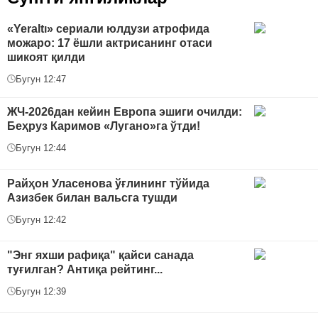
«Yeraltı» сериали юлдузи атрофида
можаро: 17 ёшли актрисанинг отаси
шикоят қилди
Бугун 12:47
ЖЧ-2026дан кейин Европа эшиги очилди:
Беҳруз Каримов «Лугано»га ўтди!
Бугун 12:44
Райҳон Уласенова ўғлининг тўйида
Азизбек билан вальсга тушди
Бугун 12:42
"Энг яхши рафиқа" қайси санада
туғилган? Антиқа рейтинг...
Бугун 12:39