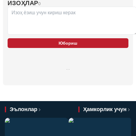
ИЗОҲЛАР
0
Юбориш
…
Эълонлар
Ҳамкорлик учун