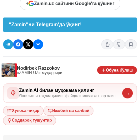
+
Zamin.uz сайтини Google'га қўшинг
"Zamin"ни Telegram'да ўқинг!
Nodirbek Razzokov
Обуна бўлиш
«ZAMIN.UZ»
муҳаррири
Zamin AI билан муҳокама қилинг
→
Янгиликни таҳлил қилинг, фойдали маслаҳатлар олинг
Хулоса чиқар
Ижобий ва салбий
Соддароқ тушунтир