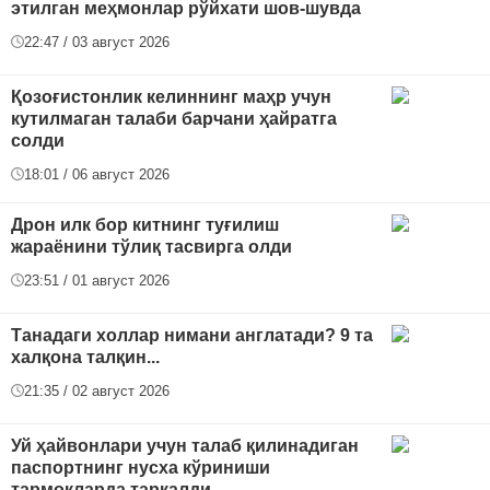
этилган меҳмонлар рўйхати шов-шувда
22:47 / 03 август 2026
Қозоғистонлик келиннинг маҳр учун
кутилмаган талаби барчани ҳайратга
солди
18:01 / 06 август 2026
Дрон илк бор китнинг туғилиш
жараёнини тўлиқ тасвирга олди
23:51 / 01 август 2026
Танадаги холлар нимани англатади? 9 та
халқона талқин...
21:35 / 02 август 2026
Уй ҳайвонлари учун талаб қилинадиган
паспортнинг нусха кўриниши
тармоқларда тарқалди