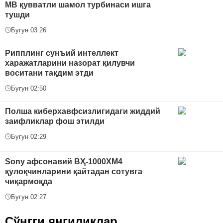
МВ қувватли шамол турбинаси ишга
тушди
Бугун 03:26
Рипплинг сунъий интеллект
харажатларини назорат қилувчи
воситани тақдим этди
Бугун 02:50
Полша киберхавфсизлигидаги жиддий
заифликлар фош этилди
Бугун 02:29
Sony афсонавий ВҲ-1000XM4
қулоқчинларини қайтадан сотувга
чиқармоқда
Бугун 02:27
Сўнгги янгиликлар