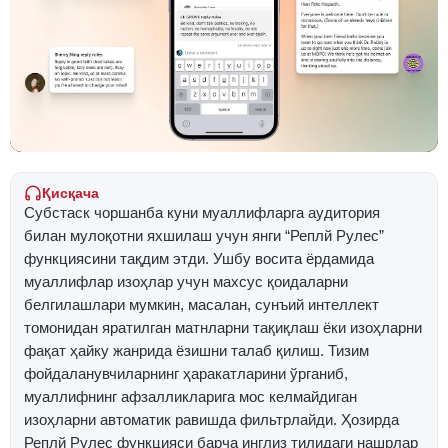
Қисқача
Субстаcк чоршанба куни муаллифларга аудитория
билан мулоқотни яхшилаш учун янги “Реплй Рулес”
функциясини тақдим этди. Ушбу восита ёрдамида
муаллифлар изоҳлар учун махсус қоидаларни
белгилашлари мумкин, масалан, сунъий интеллект
томонидан яратилган матнларни тақиқлаш ёки изоҳларни
фақат ҳайку жанрида ёзишни талаб қилиш. Тизим
фойдаланувчиларнинг ҳаракатларини ўрганиб,
муаллифнинг афзалликларига мос келмайдиган
изоҳларни автоматик равишда фильтрлайди. Ҳозирда
Реплй Рулес функцияси барча инглиз тилидаги нашрлар