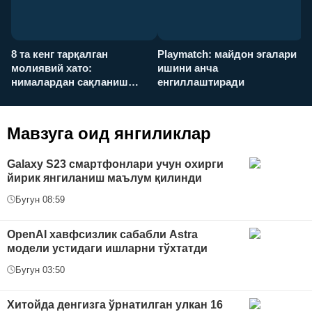
8 та кенг тарқалган
Playmatch: майдон эгалари
P
молиявий хато:
ишини анча
у
нималардан сақланиш
енгиллаштиради
х
керак?
Мавзуга оид янгиликлар
Galaxy S23 смартфонлари учун охирги
йирик янгиланиш маълум қилинди
Бугун 08:59
OpenAI хавфсизлик сабабли Astra
модели устидаги ишларни тўхтатди
Бугун 03:50
Хитойда денгизга ўрнатилган улкан 16