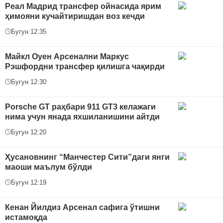
Реал Мадрид трансфер ойнасида ярим
ҳимояни кучайтиришдан воз кечди
Бугун 12:35
Майкл Оуен Арсенални Маркус
Рэшфордни трансфер қилишга чақирди
Бугун 12:30
Porsche GT раҳбари 911 GT3 келажаги
нима учун янада яхшиланишини айтди
Бугун 12:20
Ҳусановнинг “Манчестер Сити”даги янги
маоши маълум бўлди
Бугун 12:19
Кенан Йилдиз Арсенал сафига ўтишни
истамоқда