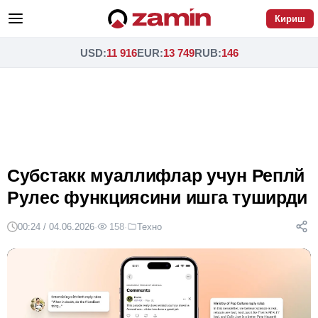
Кириш
USD
:
11 916
EUR
:
13 749
RUB
:
146
Субстакк муаллифлар учун Реплй
Рулес функциясини ишга туширди
00:24 / 04.06.2026
·
158
·
Техно