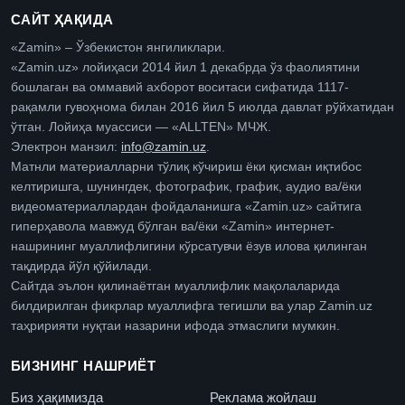
САЙТ ҲАҚИДА
«Zamin» – Ўзбекистон янгиликлари.
«Zamin.uz» лойиҳаси 2014 йил 1 декабрда ўз фаолиятини
бошлаган ва оммавий ахборот воситаси сифатида 1117-
рақамли гувоҳнома билан 2016 йил 5 июлда давлат рўйхатидан
ўтган. Лойиҳа муассиси — «ALLTEN» МЧЖ.
Электрон манзил:
info@zamin.uz
.
Матнли материалларни тўлиқ кўчириш ёки қисман иқтибос
келтиришга, шунингдек, фотографик, график, аудио ва/ёки
видеоматериаллардан фойдаланишга «Zamin.uz» сайтига
гиперҳавола мавжуд бўлган ва/ёки «Zamin» интернет-
нашрининг муаллифлигини кўрсатувчи ёзув илова қилинган
тақдирда йўл қўйилади.
Сайтда эълон қилинаётган муаллифлик мақолаларида
билдирилган фикрлар муаллифга тегишли ва улар Zamin.uz
таҳририяти нуқтаи назарини ифода этмаслиги мумкин.
БИЗНИНГ НАШРИЁТ
Биз ҳақимизда
Реклама жойлаш