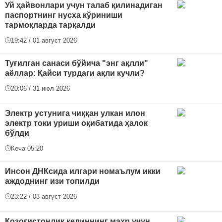
Уй ҳайвонлари учун талаб қилинадиган
паспортнинг нусха кўриниши
тармоқларда тарқалди
19:42 / 01 август 2026
Туғилган санаси бўйича "энг ақлли"
аёллар: Қайси турдаги ақли кучли?
20:06 / 31 июл 2026
Электр устунига чиққан улкан илон
электр токи уриши оқибатида ҳалок
бўлди
Кеча 05:20
Инсон ДНКсида илгари номаълум икки
аждоднинг изи топилди
23:22 / 03 август 2026
Қозоғистонлик келиннинг маҳр учун