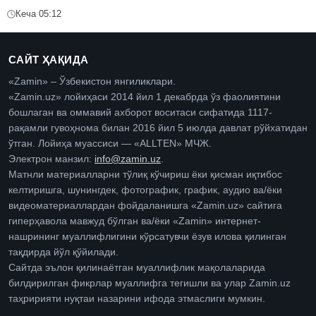
Кеча 05:12
САЙТ ҲАҚИДА
«Zamin» – Ўзбекистон янгиликлари.
«Zamin.uz» лойиҳаси 2014 йил 1 декабрда ўз фаолиятини
бошлаган ва оммавий ахборот воситаси сифатида 1117-
рақамли гувоҳнома билан 2016 йил 5 июлда давлат рўйхатидан
ўтган. Лойиҳа муассиси — «ALLTEN» МЧЖ.
Электрон манзил:
info@zamin.uz
.
Матнли материалларни тўлиқ кўчириш ёки қисман иқтибос
келтиришга, шунингдек, фотографик, график, аудио ва/ёки
видеоматериаллардан фойдаланишга «Zamin.uz» сайтига
гиперҳавола мавжуд бўлган ва/ёки «Zamin» интернет-
нашрининг муаллифлигини кўрсатувчи ёзув илова қилинган
тақдирда йўл қўйилади.
Сайтда эълон қилинаётган муаллифлик мақолаларида
билдирилган фикрлар муаллифга тегишли ва улар Zamin.uz
таҳририяти нуқтаи назарини ифода этмаслиги мумкин.