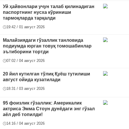
Уй ҳайвонлари учун талаб қилинадиган
паспортнинг нусха кўриниши
тармоқларда тарқалди
19:42 / 01 август 2026
Малайзиядаги гўзаллик танловида
подиумда юрган товуқ томошабинлар
эътиборини тортди
07:02 / 04 август 2026
20 йил кутилган тўлиқ Қуёш тутилиши
август ойида кузатилади
18:31 / 03 август 2026
95 фоизлик гўзаллик: Америкалик
актриса Эмма Стоун дунёдаги энг гўзал
аёл деб топилди!
14:16 / 04 август 2026