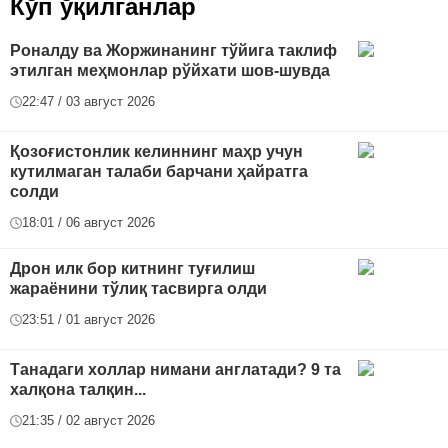
Кўп ўқилганлар
Роналду ва Жоржинанинг тўйига таклиф
этилган меҳмонлар рўйхати шов-шувда
22:47 / 03 август 2026
Қозоғистонлик келиннинг маҳр учун
кутилмаган талаби барчани ҳайратга
солди
18:01 / 06 август 2026
Дрон илк бор китнинг туғилиш
жараёнини тўлиқ тасвирга олди
23:51 / 01 август 2026
Танадаги холлар нимани англатади? 9 та
халқона талқин...
21:35 / 02 август 2026