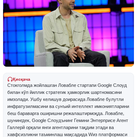
Қисқача
Стокголмда жойлашган Ловабле стартапи Google Cлоуд
билан кўп йиллик стратегик ҳамкорлик шартномасини
имзолади. Ушбу келишув доирасида Ловабле булутли
инфратузилмасини ва сунъий интеллект имкониятларини
беш бараварга оширишни режалаштирмоқда. Ловабле,
шунингдек, Google Cлоудънинг Гемини Энтерприсе Агент
Галлерй орқали янги агентларини тақдим этади ва
хавфсизликни таъминлаш мақсадида Wиз платформаси