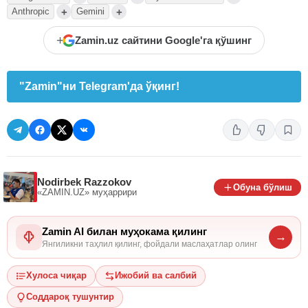
+
+
Anthropic
Gemini
+
Zamin.uz сайтини Google'га қўшинг
"Zamin"ни Telegram'да ўқинг!
Nodirbek Razzokov
Обуна бўлиш
«ZAMIN.UZ»
муҳаррири
Zamin AI билан муҳокама қилинг
→
Янгиликни таҳлил қилинг, фойдали маслаҳатлар олинг
Хулоса чиқар
Ижобий ва салбий
Соддароқ тушунтир