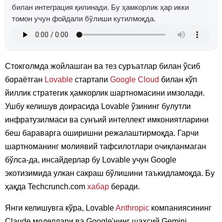
билан интеграция қилинади. Бу ҳамкорлик ҳар икки
томон учун фойдали бўлиши кутилмоқда.
Стокголмда жойлашган ва тез суръатлар билан ўсиб
бораётган
Lovable
стартапи
Google Cloud
билан кўп
йиллик стратегик ҳамкорлик шартномасини имзолади.
Ушбу келишув доирасида Lovable ўзининг булутли
инфратузилмаси ва сунъий интеллект имкониятларини
беш бараварга оширишни режалаштирмоқда. Гарчи
шартноманинг молиявий тафсилотлари очиқланмаган
бўлса-да, инсайдерлар бу Lovable учун Google
экотизимида улкан сакраш бўлишини таъкидламоқда. Бу
ҳақда Techcrunch.com
хабар
беради.
Янги келишувга кўра, Lovable
Anthropic
компаниясининг
Claude моделлари ва Google'нинг шахсий Gemini