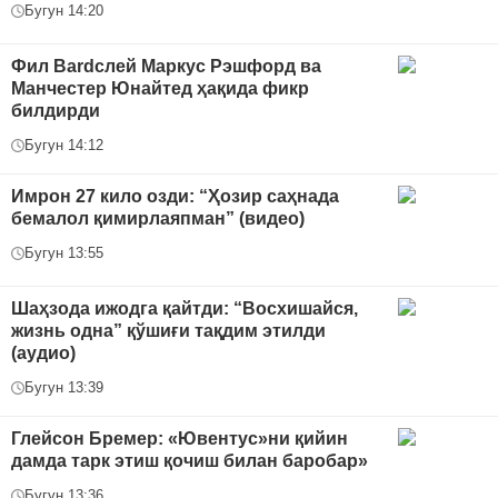
Бугун 14:20
Фил Bardслей Маркус Рэшфорд ва
Манчестер Юнайтед ҳақида фикр
билдирди
Бугун 14:12
Имрон 27 кило озди: “Ҳозир саҳнада
бемалол қимирлаяпман” (видео)
Бугун 13:55
Шаҳзода ижодга қайтди: “Восхишайся,
жизнь одна” қўшиғи тақдим этилди
(аудио)
Бугун 13:39
Глейсон Бремер: «Ювентус»ни қийин
дамда тарк этиш қочиш билан баробар»
Бугун 13:36