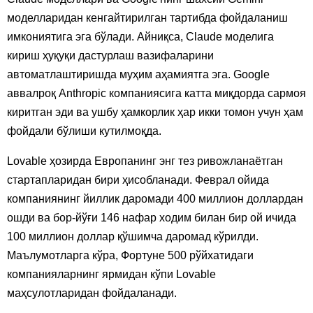
моделларидан кенгайтирилган тартибда фойдаланиш
имкониятига эга бўлади. Айниқса, Claude моделига
кириш ҳуқуқи дастурлаш вазифаларини
автоматлаштиришда муҳим аҳамиятга эга. Google
аввалроқ Anthropic компаниясига катта миқдорда сармоя
киритган эди ва ушбу ҳамкорлик ҳар икки томон учун ҳам
фойдали бўлиши кутилмоқда.
Lovable ҳозирда Европанинг энг тез ривожланаётган
стартапларидан бири ҳисобланади. Феврал ойида
компаниянинг йиллик даромади 400 миллион доллардан
ошди ва бор-йўғи 146 нафар ходим билан бир ой ичида
100 миллион доллар қўшимча даромад кўрилди.
Маълумотларга кўра, Фортуне 500 рўйхатидаги
компанияларнинг ярмидан кўпи Lovable
маҳсулотларидан фойдаланади.