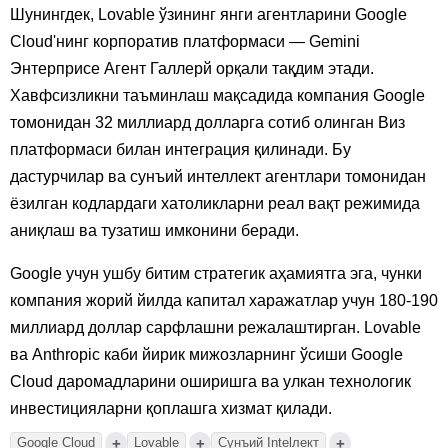
Шунингдек, Lovable ўзининг янги агентларини Google
Cloud'нинг корпоратив платформаси — Gemini
Энтерприсе Агент Галлерй орқали тақдим этади.
Хавфсизликни таъминлаш мақсадида компания Google
томонидан 32 миллиард долларга сотиб олинган Виз
платформаси билан интеграция қилинади. Бу
дастурчилар ва сунъий интеллект агентлари томонидан
ёзилган кодлардаги хатоликларни реал вақт режимида
аниқлаш ва тузатиш имконини беради.
Google учун ушбу битим стратегик аҳамиятга эга, чунки
компания жорий йилда капитал харажатлар учун 180-190
миллиард доллар сарфлашни режалаштирган. Lovable
ва Anthropic каби йирик мижозларнинг ўсиши Google
Cloud даромадларини оширишга ва улкан технологик
инвестицияларни қоплашга хизмат қилади.
+
+
+
Google Cloud
Lovable
Сунъий Intelлект