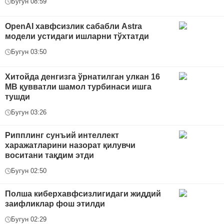
Бугун 08:59
OpenAI хавфсизлик сабабли Astra
модели устидаги ишларни тўхтатди
Бугун 03:50
Хитойда денгизга ўрнатилган улкан 16
МВ қувватли шамол турбинаси ишга
тушди
Бугун 03:26
Рипплинг сунъий интеллект
харажатларини назорат қилувчи
воситани тақдим этди
Бугун 02:50
Полша киберхавфсизлигидаги жиддий
заифликлар фош этилди
Бугун 02:29