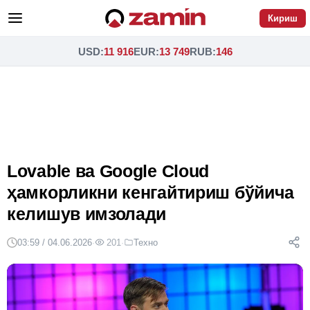
Кириш
USD
:
11 916
EUR
:
13 749
RUB
:
146
Lovable ва Google Cloud
ҳамкорликни кенгайтириш бўйича
келишув имзолади
03:59 / 04.06.2026
·
201
·
Техно