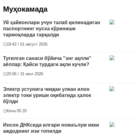
Муҳокамада
Уй ҳайвонлари учун талаб қилинадиган
паспортнинг нусха кўриниши
тармоқларда тарқалди
19:42 / 01 август 2026
Туғилган санаси бўйича "энг ақлли"
аёллар: Қайси турдаги ақли кучли?
20:06 / 31 июл 2026
Электр устунига чиққан улкан илон
электр токи уриши оқибатида ҳалок
бўлди
Кеча 05:20
Инсон ДНКсида илгари номаълум икки
аждоднинг изи топилди