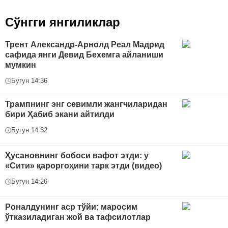
Сўнгги янгиликлар
Трент Александр-Арнолд Реал Мадрид
сафида янги Девид Бехемга айланиши
мумкин
Бугун 14:36
Трампнинг энг севимли жангчиларидан
бири Ҳабиб экани айтилди
Бугун 14:32
Ҳусановнинг бобоси вафот этди: у
«Сити» қароргоҳини тарк этди (видео)
Бугун 14:26
Роналдунинг аср тўйи: маросим
ўтказиладиган жой ва тафсилотлар