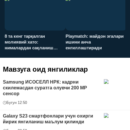
8 та кенг тарқалган
Playmatch: майдон эгалари
P
молиявий хато:
ишини анча
у
нималардан сақланиш
енгиллаштиради
х
керак?
Мавзуга оид янгиликлар
Samsung ИСОСEЛЛ HPК: кадрни
скилемасдан суратга олувчи 200 MP
сенсор
Бугун 12:50
Galaxy S23 смартфонлари учун охирги
йирик янгиланиш маълум қилинди