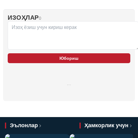
ИЗОҲЛАР
0
Юбориш
…
Эълонлар
Ҳамкорлик учун