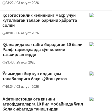
23:22 / 03 август 2026
Қозоғистонлик келиннинг маҳр учун
кутилмаган талаби барчани ҳайратга
солди
18:01 / 06 август 2026
Қўлларида мактабга борадиган 10 ёшли
Ралф тармоқларда кўпчиликни
таъсирлантирди
23:43 / 25 июл 2026
Ўлимидан бир кун олдин ҳам
талабаларига баҳо қўйган устоз
19:34 / 03 август 2026
Афғонистонда ота қизини
атрофдагиларга 10 йил мобайнида ўғил
бола сифатида таништирди