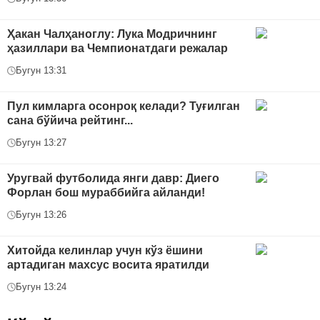
Ҳакан Чалҳаноглу: Лука Модричнинг
ҳазиллари ва Чемпионатдаги режалар
Бугун 13:31
Пул кимларга осонроқ келади? Туғилган
сана бўйича рейтинг...
Бугун 13:27
Уругвай футболида янги давр: Диего
Форлан бош мураббийга айланди!
Бугун 13:26
Хитойда келинлар учун кўз ёшини
артадиган махсус восита яратилди
Бугун 13:24