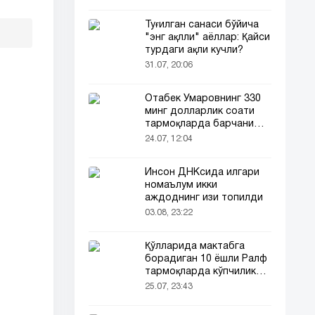
Туғилган санаси бўйича
"энг ақлли" аёллар: Қайси
турдаги ақли кучли?
31.07, 20:06
Отабек Умаровнинг 330
минг долларлик соати
тармоқларда барчани
эътиборини тортди!
24.07, 12:04
Инсон ДНКсида илгари
номаълум икки
аждоднинг изи топилди
03.08, 23:22
Қўлларида мактабга
борадиган 10 ёшли Ралф
тармоқларда кўпчиликни
таъсирлантирди
25.07, 23:43