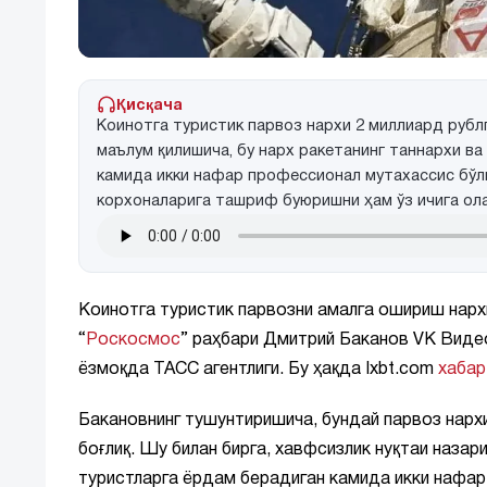
Қисқача
Коинотга туристик парвоз нархи 2 миллиард рубл
маълум қилишича, бу нарх ракетанинг таннархи ва
камида икки нафар профессионал мутахассис бўли
корхоналарига ташриф буюришни ҳам ўз ичига ол
Коинотга туристик парвозни амалга ошириш нарх
“
Роскосмос
” раҳбари Дмитрий Баканов VK Виде
ёзмоқда ТАСС агентлиги. Бу ҳақда Ixbt.com
хабар
Бакановнинг тушунтиришича, бундай парвоз нарх
боғлиқ. Шу билан бирга, хавфсизлик нуқтаи назар
туристларга ёрдам берадиган камида икки нафа