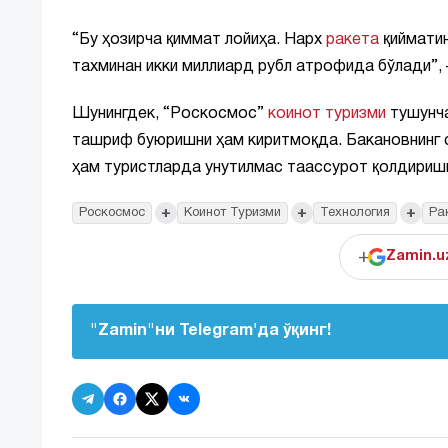
“Бу ҳозирча қиммат лойиҳа. Нарх
ракета
қийматин
тахминан икки миллиард рубл атрофида бўлади”,
Шунингдек, “Роскосмос”
коинот туризми
тушунча
ташриф буюришни ҳам киритмоқда. Бакановнинг с
ҳам туристларда унутилмас таассурот қолдириш
+
+
+
Роскосмос
Коинот Туризми
Технология
Ра
+
Zamin.u
"Zamin"ни Telegram'да ўқинг!