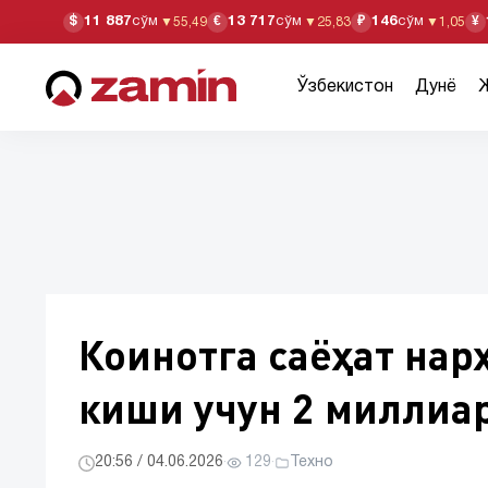
11 887
сўм
13 717
сўм
146
сўм
$
€
₽
¥
▼
55,49
▼
25,83
▼
1,05
Ўзбекистон
Дунё
Коинотга саёҳат нар
киши учун 2 миллиа
20:56 / 04.06.2026
·
129
·
Техно