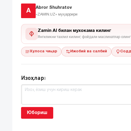
Abror Shuhratov
A
«ZAMIN.UZ»
муҳаррири
Zamin AI билан мухокама килинг
Янгиликни тахлил килинг, фойдали маслихатлар олинг
Хулоса чиқар
Ижобий ва салбий
Содд
Изоҳлар
0
Юбориш