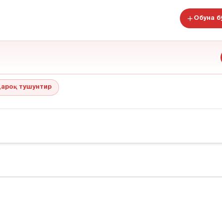
Обуна 
ароқ тушунтир