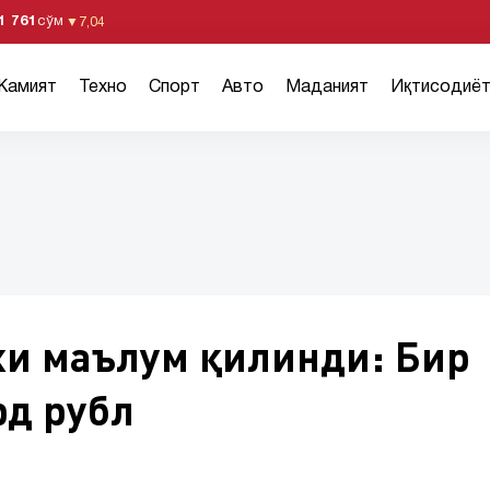
1 761
сўм
▼
7,04
Жамият
Техно
Спорт
Авто
Маданият
Иқтисодиё
хи маълум қилинди: Бир
рд рубл