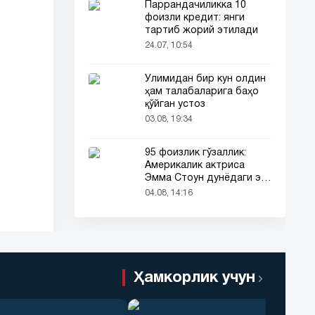
Паррандачиликка 10
фоизли кредит: янги
тартиб жорий этилади
24.07, 10:54
Ўлимидан бир кун олдин
ҳам талабаларига баҳо
қўйган устоз
03.08, 19:34
95 фоизлик гўзаллик:
Америкалик актриса
Эмма Стоун дунёдаги энг
гўзал аёл деб топилди!
04.08, 14:16
Ҳамкорлик учун