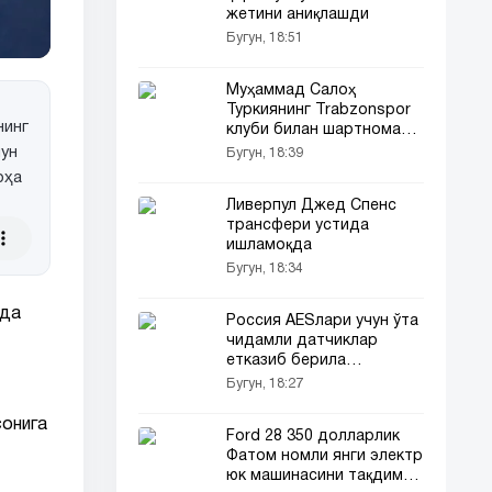
жетини аниқлашди
Бугун, 18:51
Муҳаммад Салоҳ
Туркиянинг Trabzonspor
нинг
клуби билан шартнома
имзолади
чун
Бугун, 18:39
оҳа
Ливерпул Джед Спенс
трансфери устида
ишламоқда
Бугун, 18:34
қда
Россия AESлари учун ўта
чидамли датчиклар
етказиб берила
бошланди
Бугун, 18:27
сонига
Ford 28 350 долларлик
Фатом номли янги электр
юк машинасини тақдим