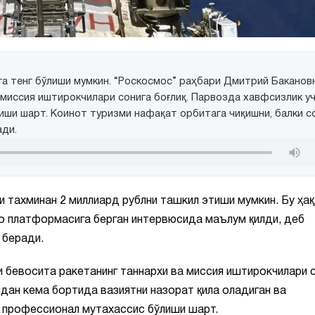
га тенг бўлиши мумкин. “Роскосмос” раҳбари Дмитрий Баканов
 миссия иштирокчилари сонига боғлиқ. Парвозда хавфсизлик у
ши шарт. Коинот туризми нафақат орбитага чиқишни, балки с
ади.
и тахминан 2 миллиард рублни ташкил этиши мумкин. Бу ҳа
о платформасига берган интервюсида маълум қилди, деб
беради.
и бевосита ракетанинг таннархи ва миссия иштирокчилари 
идан кема бортида вазиятни назорат қила оладиган ва
р профессионал мутахассис бўлиши шарт.