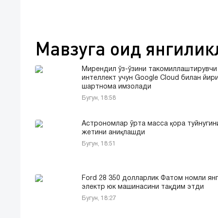
Мавзуга оид янгилик
Мирендил ўз-ўзини такомиллаштирувчи
интеллект учун Google Cloud билан йир
шартнома имзолади
Бугун, 18:58
Астрономлар ўрта масса қора туйнугин
жетини аниқлашди
Бугун, 18:51
Ford 28 350 долларлик Фатом номли ян
электр юк машинасини тақдим этди
Бугун, 18:27