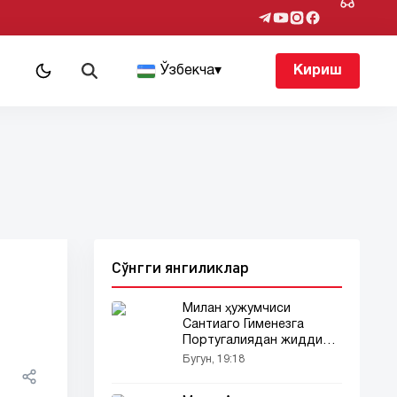
т
Ўзбекча
▾
Кириш
Сўнгги янгиликлар
Милан ҳужумчиси
Сантиаго Гименезга
Португалиядан жиддий
қизиқиш бор
Бугун, 19:18