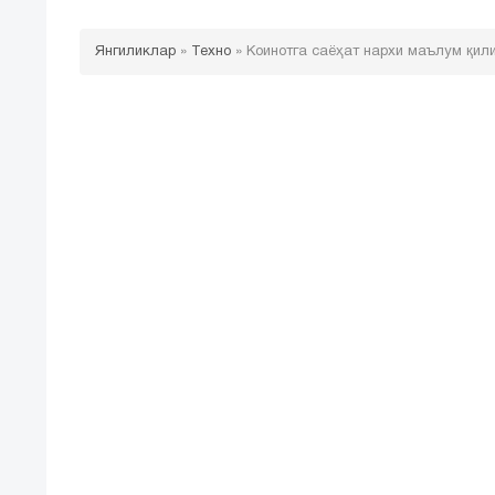
Янгиликлар
»
Техно
»
Коинотга саёҳат нархи маълум қил