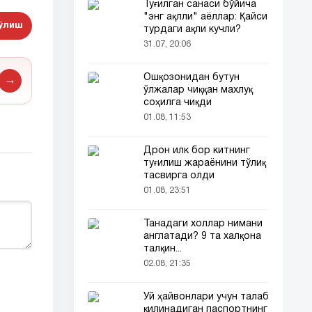
Туғилган санаси бўйича
"энг ақлли" аёллар: Қайси
бўлиш
турдаги ақли кучли?
31.07, 20:06
Ошқозонидан бутун
→
ўлжалар чиққан махлуқ
соҳилга чиқди
01.08, 11:53
Дрон илк бор китнинг
туғилиш жараёнини тўлиқ
тасвирга олди
01.08, 23:51
Танадаги холлар нимани
англатади? 9 та халқона
талқин...
02.08, 21:35
Уй ҳайвонлари учун талаб
қилинадиган паспортнинг