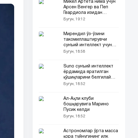
Микел Артета нима учун
Арсен Венгер ва Пеп
Гвардиола изидан
бормоқда
Бугун, 19:12
Мирендил ўз-ўзини
такомиллаштирувчи
сунъий интеллект учун
Google Cloud билан йирик
Бугун, 18:58
шартнома имзолади
Suno сунъий интеллект
ёрдамида яратилган
қўшиқларини белгилай
бошлайди
Бугун, 18:52
Ал-Аҳли клуби
бошқарувига Марино
Пусик келди
Бугун, 18:52
Астрономлар ўрта масса
қора туйнугининг илк