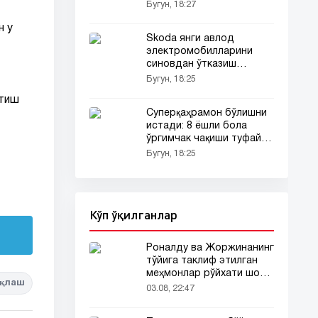
этди
Бугун, 18:27
н у
Skoda янги авлод
электромобилларини
синовдан ўтказиш
имконияти тақдим
Бугун, 18:25
этилади
атиш
Суперқаҳрамон бўлишни
истади: 8 ёшли бола
ўргимчак чақиши туфайли
шифохонага тушди
Бугун, 18:25
Кўп ўқилганлар
Роналду ва Жоржинанинг
тўйига таклиф этилган
меҳмонлар рўйхати шов-
қлаш
шувда
03.08, 22:47