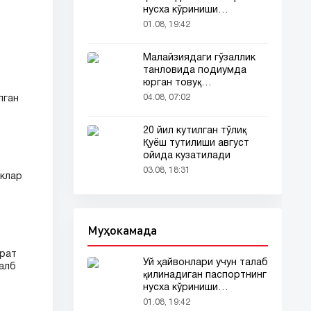
нусха кўриниши
тармоқларда тарқалди
01.08, 19:42
Малайзиядаги гўзаллик
танловида подиумда
юрган товуқ
томошабинлар
04.08, 07:02
лган
эътиборини тортди
20 йил кутилган тўлиқ
Қуёш тутилиши август
ойида кузатилади
03.08, 18:31
иклар
Муҳокамада
орат
Уй ҳайвонлари учун талаб
жалб
қилинадиган паспортнинг
нусха кўриниши
тармоқларда тарқалди
01.08, 19:42