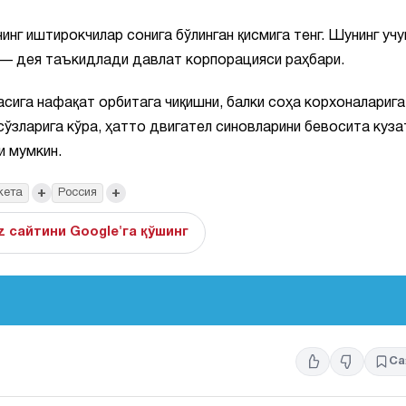
инг иштирокчилар сонига бўлинган қисмига тенг. Шунинг учу
 — дея таъкидлади давлат корпорацияси раҳбари.
сига нафақат орбитага чиқишни, балки соҳа корхоналарига
ўзларига кўра, ҳатто двигател синовларини бевосита куз
и мумкин.
+
+
кета
Россия
z сайтини Google'га қўшинг
Са