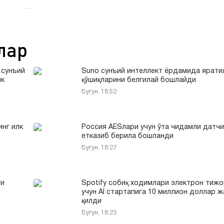
…
лар
 сунъий
Suno сунъий интеллект ёрдамида ярати
ик
қўшиқларини белгилай бошлайди
Бугун, 18:52
инг илк
Россия AESлари учун ўта чидамли датч
етказиб берила бошланди
Бугун, 18:27
ги
Spotify собиқ ходимлари электрон тиж
учун AI стартапига 10 миллион доллар 
қилди
Бугун, 18:23