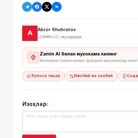
Abror Shuhratov
A
«ZAMIN.UZ»
муҳаррири
Zamin AI билан мухокама килинг
Янгиликни тахлил килинг, фойдали маслихатлар олинг
Хулоса чиқар
Ижобий ва салбий
Содд
Изоҳлар
0