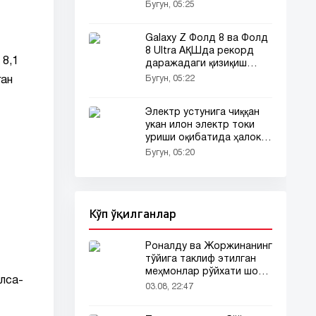
олди!
Бугун, 05:25
Galaxy Z Фолд 8 ва Фолд
8 Ultra АҚШда рекорд
 8,1
даражадаги қизиқиш
уйғотди
Бугун, 05:22
ган
Электр устунига чиққан
укан илон электр токи
уриши оқибатида ҳалок
бўлди
Бугун, 05:20
Кўп ўқилганлар
Роналду ва Жоржинанинг
тўйига таклиф этилган
меҳмонлар рўйхати шов-
ўлса-
шувда
03.08, 22:47