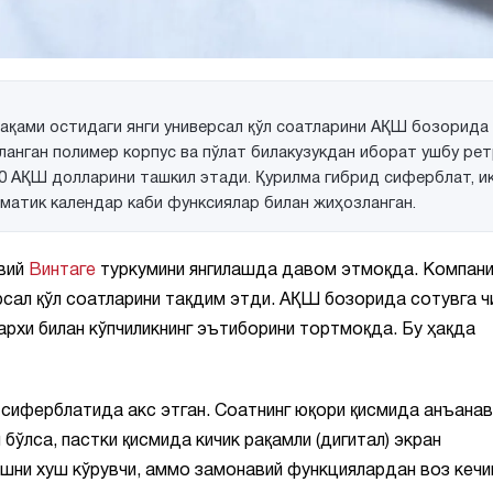
қами остидаги янги универсал қўл соатларини АҚШ бозорида
опланган полимер корпус ва пўлат билакузукдан иборат ушбу ре
 60 АҚШ долларини ташкил этади. Қурилма гибрид сиферблат, и
оматик календар каби функсиялар билан жиҳозланган.
авий
Винтаге
туркумини янгилашда давом этмоқда. Компан
ал қўл соатларини тақдим этди. АҚШ бозорида сотувга ч
архи билан кўпчиликнинг эътиборини тортмоқда. Бу ҳақда
д сиферблатида акс этган. Соатнинг юқори қисмида анъанав
 бўлса, пастки қисмида кичик рақамли (дигитал) экран
шни хуш кўрувчи, аммо замонавий функциялардан воз кеч