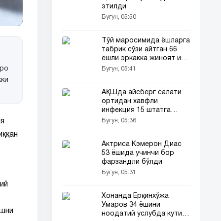
этилди
Бугун, 05:50
Тўй маросимида ёшларга
табрик сўзи айтган 66
ёшли эркакка жиноят иши
очилди
тро
Бугун, 05:41
кки
АҚШда айсберг салати
ортидан хавфли
инфекция 15 штатга
ёйилди!
Бугун, 05:36
ия
иққан
Актриса Кэмерон Диас
53 ёшида учинчи бор
фарзандли бўлди
Бугун, 05:31
ий
Хонанда Ёрқинхўжа
Умаров 34 ёшини
ишни
ноодатий услубда кутиб