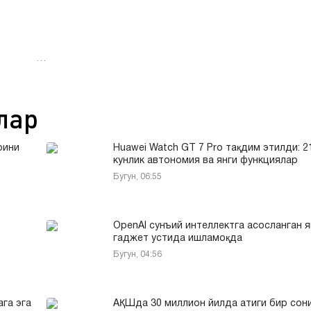
…
лар
рини
Huawei Watch GT 7 Pro тақдим этилди: 2
кунлик автономия ва янги функциялар
Бугун, 06:55
OpenAI сунъий интеллектга асосланган я
гаджет устида ишламоқда
Бугун, 04:56
га эга
АҚШда 30 миллион йилда атиги бир сон