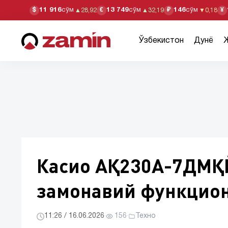
11 916
сўм
13 749
сўм
146
сўм
$
€
₽
¥
▲
28,92
▲
32,19
▼
0,18
Ўзбекистон
Дунё
Касио АҚ230А-7ДМҚЙ
замонавий функцион
11:26 / 16.06.2026
·
156
·
Техно