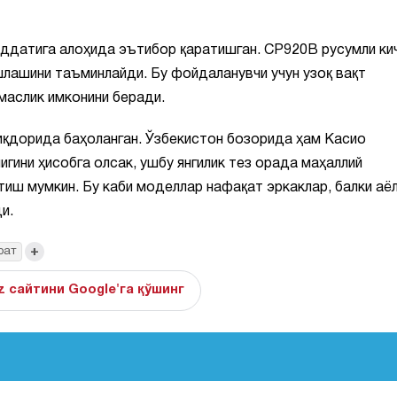
ддатига алоҳида эътибор қаратишган. СР920В русумли ки
шлашини таъминлайди. Бу фойдаланувчи учун узоқ вақт
маслик имконини беради.
иқдорида баҳоланган. Ўзбекистон бозорида ҳам Касио
гини ҳисобга олсак, ушбу янгилик тез орада маҳаллий
тиш мумкин. Бу каби моделлар нафақат эркаклар, балки аё
и.
+
оат
z сайтини Google'га қўшинг