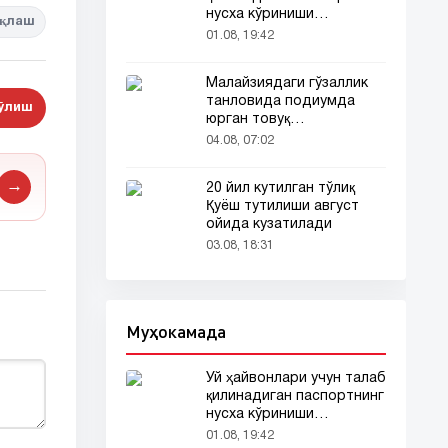
нусха кўриниши
қлаш
тармоқларда тарқалди
01.08, 19:42
Малайзиядаги гўзаллик
танловида подиумда
бўлиш
юрган товуқ
томошабинлар
04.08, 07:02
эътиборини тортди
→
20 йил кутилган тўлиқ
Қуёш тутилиши август
ойида кузатилади
03.08, 18:31
Муҳокамада
Уй ҳайвонлари учун талаб
қилинадиган паспортнинг
нусха кўриниши
тармоқларда тарқалди
01.08, 19:42