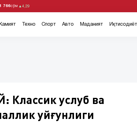
1 766
сўм
▲
4,29
Жамият
Техно
Спорт
Авто
Маданият
Иқтисодиё
: Классик услуб ва
аллик уйғунлиги