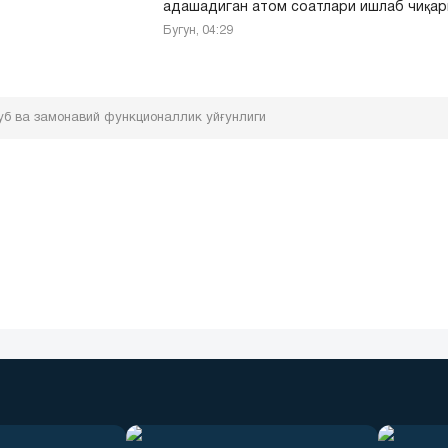
адашадиган атом соатлари ишлаб чиқа
Бугун, 04:29
б ва замонавий функционаллик уйғунлиги