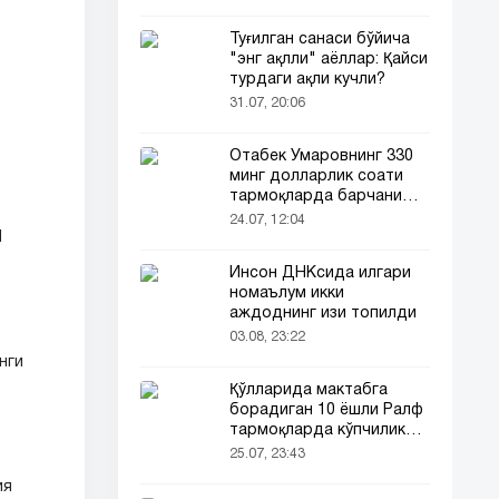
Туғилган санаси бўйича
"энг ақлли" аёллар: Қайси
турдаги ақли кучли?
31.07, 20:06
Отабек Умаровнинг 330
минг долларлик соати
тармоқларда барчани
эътиборини тортди!
24.07, 12:04
1
Инсон ДНКсида илгари
номаълум икки
аждоднинг изи топилди
03.08, 23:22
нги
Қўлларида мактабга
борадиган 10 ёшли Ралф
тармоқларда кўпчиликни
таъсирлантирди
25.07, 23:43
ия