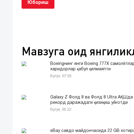
Юбориш
Мавзуга оид янгилик
Boeingнинг янги Boeing 777X самолётла
харидорлар қабул қилмаяпти
Бугун, 07:29
Galaxy Z Фолд 8 ва Фолд 8 Ultra АҚШда
рекорд даражадаги қизиқиш уйғотди
Бугун, 05:22
eBay савдо майдончасида 22 GB хотира