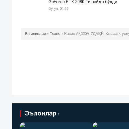
GeForce RTX 2080 Ти пайдо бўлди
Бугун, 04:55
Янгиликлар
»
Техно
»
Касио АҚ230А-7ДМҚЙ: Классик услу
Эълонлар