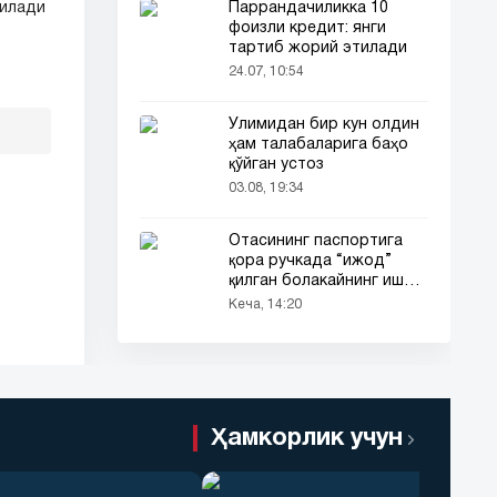
Паррандачиликка 10
рилади
фоизли кредит: янги
тартиб жорий этилади
24.07, 10:54
Ўлимидан бир кун олдин
ҳам талабаларига баҳо
қўйган устоз
03.08, 19:34
Отасининг паспортига
қора ручкада “ижод”
қилган болакайнинг иши
барчанинг диққатини
Кеча, 14:20
тортди
Ҳамкорлик учун