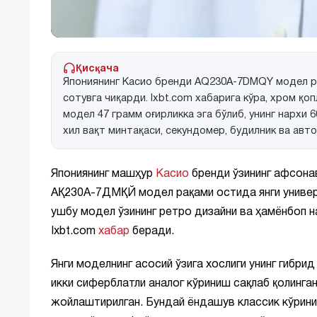
Қисқача
Япониянинг Касио бренди AQ230A-7DMQY модел ра
сотувга чиқарди. Ixbt.com хабарига кўра, хром қ
модел 47 грамм оғирликка эга бўлиб, унинг нархи
хил вақт минтақаси, секундомер, будилник ва авт
Япониянинг машҳур
Касио
бренди ўзининг афсон
АҚ230А-7ДМҚЙ модел рақами остида янги универс
ушбу модел ўзининг ретро дизайни ва ҳамёнбоп н
Ixbt.com
хабар
беради.
Янги моделнинг асосий ўзига хослиги унинг гибри
икки сиферблатли аналог кўриниш сақлаб қолинган
жойлаштирилган. Бундай ёндашув классик кўрини