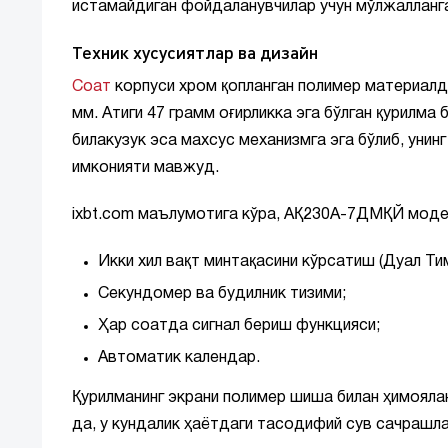
истамайдиган фойдаланувчилар учун мўлжалланг
Техник хусусиятлар ва дизайн
Соат
корпуси хром қопланган полимер материалдан 
мм. Атиги 47 грамм оғирликка эга бўлган қурилма
билакузук эса махсус механизмга эга бўлиб, унин
имконияти мавжуд.
ixbt.com маълумотига кўра, АҚ230А-7ДМҚЙ модел
Икки хил вақт минтақасини кўрсатиш (Дуал Тим
Секундомер ва будилник тизими;
Ҳар соатда сигнал бериш функцияси;
Автоматик календар.
Қурилманинг экрани полимер шиша билан ҳимоялан
да, у кундалик ҳаётдаги тасодифий сув сачрашла