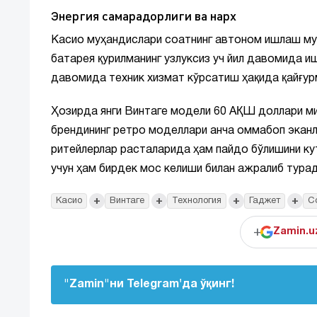
Энергия самарадорлиги ва нарх
Касио муҳандислари соатнинг автоном ишлаш му
батарея қурилманинг узлуксиз уч йил давомида и
давомида техник хизмат кўрсатиш ҳақида қайғур
Ҳозирда янги Винтаге модели 60 АҚШ доллари м
брендининг ретро моделлари анча оммабоп эканли
ритейлерлар расталарида ҳам пайдо бўлишини ку
учун ҳам бирдек мос келиши билан ажралиб турад
+
+
+
+
Касио
Винтаге
Технология
Гаджет
С
+
Zamin.u
"Zamin"ни Telegram'да ўқинг!