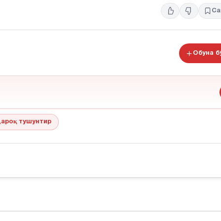
Са
Обуна 
ароқ тушунтир