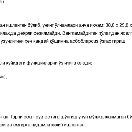
ан.
ишланган бўлиб, унинг ўлчамлари анча ихчам: 38,8 х 29,8 х
 билакда деярли сезилмайди. Зангламайдиган пўлатдан ясал
г узунлигини ҳеч қандай қўшимча асбобларсиз ўзгартириш
и қуйидаги функцияларни ўз ичига олади:
е);
ган. Гарчи соат сув остига шўнғиш учун мўлжалланмаган б
ри ва ёмғирга чидамли қилиб ишланган.