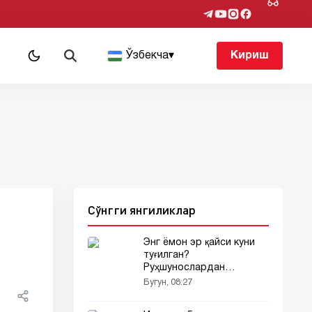
т
Ўзбекча
▾
Кириш
Сўнгги янгиликлар
Энг ёмон эр қайси куни
туғилган?
Руҳшунослардан
"антиқа" антирейтинг!
Бугун, 08:27