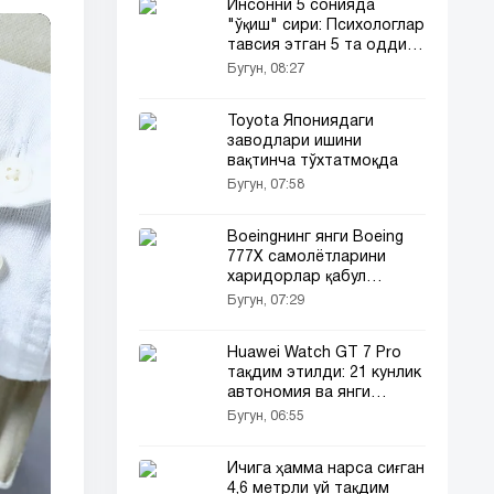
Инсонни 5 сонияда
"ўқиш" сири: Психологлар
тавсия этган 5 та оддий
усул
Бугун, 08:27
Toyota Япониядаги
заводлари ишини
вақтинча тўхтатмоқда
Бугун, 07:58
Boeingнинг янги Boeing
777X самолётларини
харидорлар қабул
қилмаяпти
Бугун, 07:29
Huawei Watch GT 7 Pro
тақдим этилди: 21 кунлик
автономия ва янги
функциялар
Бугун, 06:55
Ичига ҳамма нарса сиғган
4,6 метрли уй тақдим