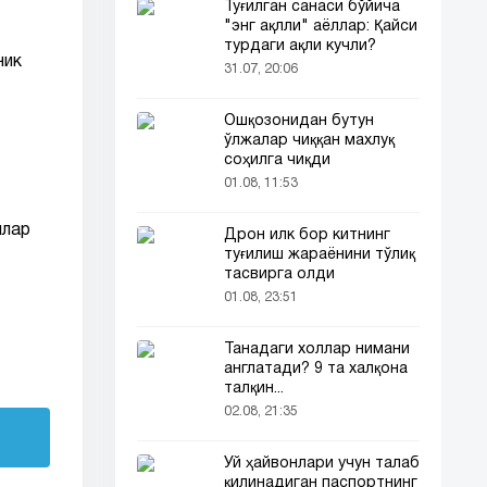
Туғилган санаси бўйича
"энг ақлли" аёллар: Қайси
турдаги ақли кучли?
чик
31.07, 20:06
Ошқозонидан бутун
ўлжалар чиққан махлуқ
соҳилга чиқди
01.08, 11:53
ллар
Дрон илк бор китнинг
туғилиш жараёнини тўлиқ
тасвирга олди
01.08, 23:51
Танадаги холлар нимани
англатади? 9 та халқона
талқин...
02.08, 21:35
Уй ҳайвонлари учун талаб
қилинадиган паспортнинг