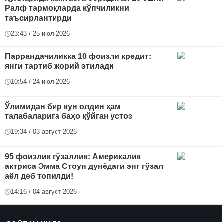
Ралф тармоқларда кўпчиликни
таъсирлантирди
23:43 / 25 июл 2026
Паррандачиликка 10 фоизли кредит:
янги тартиб жорий этилади
10:54 / 24 июл 2026
Ўлимидан бир кун олдин ҳам
талабаларига баҳо қўйган устоз
19:34 / 03 август 2026
95 фоизлик гўзаллик: Америкалик
актриса Эмма Стоун дунёдаги энг гўзал
аёл деб топилди!
14:16 / 04 август 2026