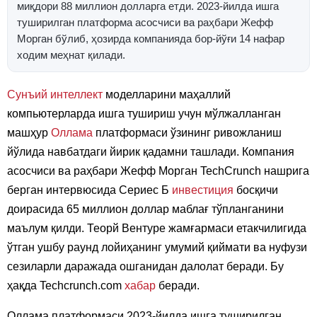
миқдори 88 миллион долларга етди. 2023-йилда ишга
туширилган платформа асосчиси ва раҳбари Жефф
Морган бўлиб, ҳозирда компанияда бор-йўғи 14 нафар
ходим меҳнат қилади.
Сунъий интеллект
моделларини маҳаллий
компьютерларда ишга тушириш учун мўлжалланган
машҳур
Оллама
платформаси ўзининг ривожланиш
йўлида навбатдаги йирик қадамни ташлади. Компания
асосчиси ва раҳбари Жефф Морган TechCrunch нашрига
берган интервюсида Сериес Б
инвестиция
босқичи
доирасида 65 миллион доллар маблағ тўпланганини
маълум қилди. Теорй Вентуре жамғармаси етакчилигида
ўтган ушбу раунд лойиҳанинг умумий қиймати ва нуфузи
сезиларли даражада ошганидан далолат беради. Бу
ҳақда Techcrunch.com
хабар
беради.
Оллама платформаси 2023-йилда ишга туширилган