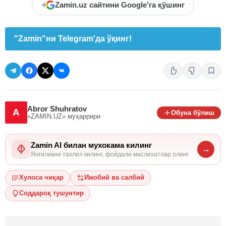
+
Zamin.uz сайтини Google'га қўшинг
"Zamin"ни Telegram'да ўқинг!
Abror Shuhratov
A
Обуна бўлиш
«ZAMIN.UZ»
муҳаррири
Zamin AI билан мухокама килинг
→
Янгиликни тахлил килинг, фойдали маслихатлар олинг
Хулоса чиқар
Ижобий ва салбий
Соддароқ тушунтир