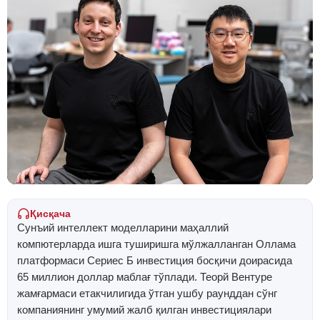
Қисқача
Сунъий интеллект моделларини маҳаллий
компютерларда ишга туширишга мўлжалланган Оллама
платформаси Сериес Б инвестиция босқичи доирасида
65 миллион доллар маблағ тўплади. Теорй Вентуре
жамғармаси етакчилигида ўтган ушбу раунддан сўнг
компаниянинг умумий жалб қилган инвестициялари