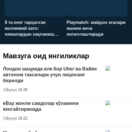
8 та кенг тарқалган
Playmatch: майдон эгалари
P
молиявий хато:
ишини анча
у
нималардан сақланиш
енгиллаштиради
х
керак?
Мавзуга оид янгиликлар
Лондон шаҳрида илк бор Uber ва Вайве
автоном таксилари учун лицензия
берилди
Бугун 19:28
eBay жонли савдолар кўламини
кенгайтирмоқда
Бугун 19:22