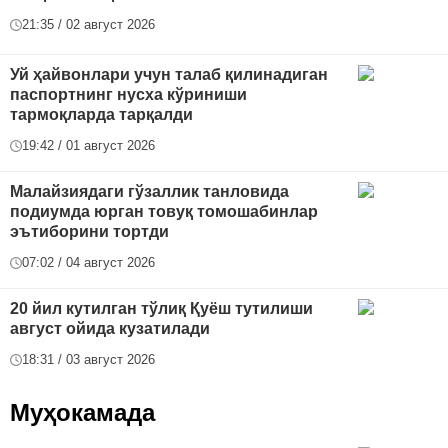
21:35 / 02 август 2026
Уй ҳайвонлари учун талаб қилинадиган
паспортнинг нусха кўриниши
тармоқларда тарқалди
19:42 / 01 август 2026
Малайзиядаги гўзаллик танловида
подиумда юрган товуқ томошабинлар
эътиборини тортди
07:02 / 04 август 2026
20 йил кутилган тўлиқ Қуёш тутилиши
август ойида кузатилади
18:31 / 03 август 2026
Муҳокамада