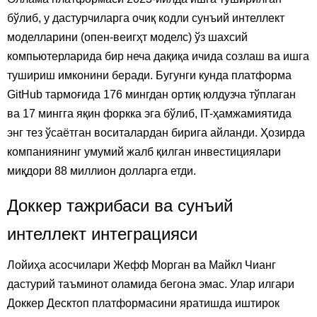
бўлиб, у дастурчиларга очиқ кодли сунъий интеллект
моделларини (опен-веигҳт моделс) ўз шахсий
компьютерларида бир неча дақиқа ичида созлаш ва ишга
тушириш имконини беради. Бугунги кунда платформа
GitHub тармоғида 176 мингдан ортиқ юлдузча тўплаган
ва 17 мингга яқин форкка эга бўлиб, IT-ҳамжамиятида
энг тез ўсаётган воситалардан бирига айланди. Ҳозирда
компаниянинг умумий жалб қилган инвестициялари
миқдори 88 миллион долларга етди.
Доккер тажрибаси ва сунъий
интеллект интеграцияси
Лойиҳа асосчилари Жефф Морган ва Майкл Чианг
дастурий таъминот оламида бегона эмас. Улар илгари
Доккер Десктоп платформасини яратишда иштирок