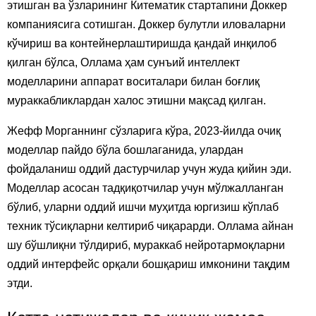
этишган ва ўзларининг Китематик стартапини Доккер
компаниясига сотишган. Доккер булутли иловаларни
кўчириш ва контейнерлаштиришда қандай инқилоб
қилган бўлса, Оллама ҳам сунъий интеллект
моделларини аппарат воситалари билан боғлиқ
мураккабликлардан халос этишни мақсад қилган.
Жефф Морганнинг сўзларига кўра, 2023-йилда очиқ
моделлар пайдо бўла бошлаганида, улардан
фойдаланиш оддий дастурчилар учун жуда қийин эди.
Моделлар асосан тадқиқотчилар учун мўлжалланган
бўлиб, уларни оддий ишчи муҳитда юргизиш кўплаб
техник тўсиқларни келтириб чиқарарди. Оллама айнан
шу бўшлиқни тўлдириб, мураккаб нейротармоқларни
оддий интерфейс орқали бошқариш имконини тақдим
этди.