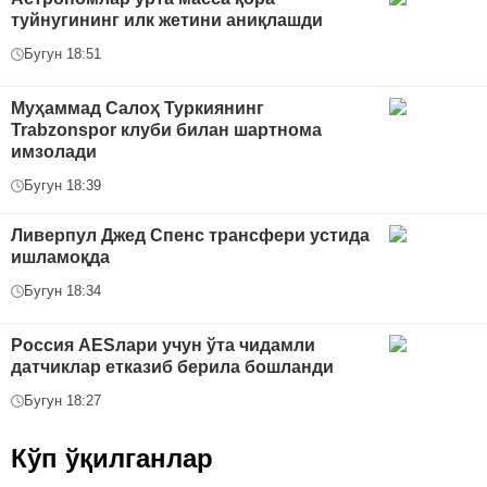
туйнугининг илк жетини аниқлашди
Бугун 18:51
Муҳаммад Салоҳ Туркиянинг
Trabzonspor клуби билан шартнома
имзолади
Бугун 18:39
Ливерпул Джед Спенс трансфери устида
ишламоқда
Бугун 18:34
Россия AESлари учун ўта чидамли
датчиклар етказиб берила бошланди
Бугун 18:27
Кўп ўқилганлар