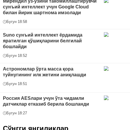
Мирендил ўз-ўзини такомиллаштирувчи
сунъий интеллект учун Google Cloud
билан йирик шартнома имзолади
Бугун 18:58
Suno сунъий интеллект ёрдамида
яратилган қўшиқларини белгилай
бошлайди
Бугун 18:52
Астрономлар ўрта масса қора
туйнугининг илк жетини аниқлашди
Бугун 18:51
Россия AESлари учун ўта чидамли
датчиклар етказиб берила бошланди
Бугун 18:27
Сўнгги янгиликлар