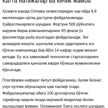
Катта натижалар ва кичик жамоа
Ҳозирги вақтда Оллама хизматларидан ҳар ойда 8,9
миллиондан ортиқ дастурчи фойдаланмоқда.
Ҳайратланарлиси шундаки, Фортуне 500 рўйхатига
кирувчи йирик компанияларнинг 85 фоизи ўз
фаолиятида ушбу воситадан фойдаланади. Энг
қизиқарли жиҳати, шунчалик улкан аудиторияга эга
бўлган компанияда бор-йўғи 14 нафар ходим меҳнат
қилади. Бу эса замонавий технологик стартапларнинг
самарадорлиги қанчалик юқори бўлиши мумкинлигини
кўрсатади.
Платформа нафақат бепул фойдаланиш, балки бизнес
учун пуллик обуналарни ҳам таклиф этади.
Фойдаланувчилар ойига 100 долларгача бўлган
тарифлар орқали янада мураккаб моделлар билан
ишлашлари мумкин. Олламанинг ўзига хослиги шундаки,