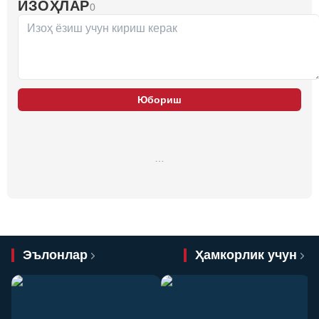
ИЗОҲЛАР
0
Юбориш
…
Эълонлар
Ҳамкорлик учун