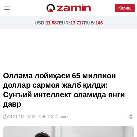
Кириш
USD
:
11 887
EUR
:
13 717
RUB
:
146
Оллама лойиҳаси 65 миллион
доллар сармоя жалб қилди:
Сунъий интеллект оламида янги
давр
18:21 / 09.07.2026
·
113
·
Техно