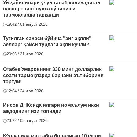
Уй ҳайвонлари учун талаб қилинадиган
паспортнинг нусха кўриниши
тармоқларда тарқалди
19:42 / 01 август 2026
Туғилган санаси бўйича "энг ақлли"
аёллар: Қайси турдаги ақли кучли?
20:06 / 31 июл 2026
Отабек Умаровнинг 330 минг долларлик
соати тармоқларда барчани эътиборини
тортди!
12:04 / 24 июл 2026
Инсон ДНКсида илгари номаълум икки
аждоднинг изи топилди
23:22 / 03 август 2026
Қўлларида мактабга борадиган 10 ёшли