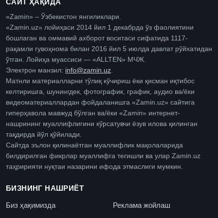
САЙТ ҲАҚИДА
«Zamin» – Ўзбекистон янгиликлари.
«Zamin.uz» лойиҳаси 2014 йил 1 декабрда ўз фаолиятини
бошлаган ва оммавий ахборот воситаси сифатида 1117-
рақамли гувоҳнома билан 2016 йил 5 июлда давлат рўйхатидан
ўтган. Лойиҳа муассиси — «ALLTEN» МЧЖ.
Электрон манзил:
info@zamin.uz
.
Матнли материалларни тўлиқ кўчириш ёки қисман иқтибос
келтиришга, шунингдек, фотографик, график, аудио ва/ёки
видеоматериаллардан фойдаланишга «Zamin.uz» сайтига
гиперҳавола мавжуд бўлган ва/ёки «Zamin» интернет-
нашрининг муаллифлигини кўрсатувчи ёзув илова қилинган
тақдирда йўл қўйилади.
Сайтда эълон қилинаётган муаллифлик мақолаларида
билдирилган фикрлар муаллифга тегишли ва улар Zamin.uz
таҳририяти нуқтаи назарини ифода этмаслиги мумкин.
БИЗНИНГ НАШРИЁТ
Биз ҳақимизда
Реклама жойлаш