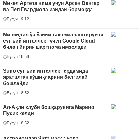
Микел Артета нима учун Арсен Венгер
ва Пеп Гвардиола изидан бормоқда
Бугун 19:12
Мирендил ўз-ўзини такомиллаштирувчи
сунъий интеллект учун Google Cloud
билан йирик шартнома имзолади
Бугун 18:58
Suno сунъий интеллект ёрдамида
яратилган қўшиқларини белгилай
бошлайди
Бугун 18:52
Ал-Аҳли клуби бошқарувига Марино
Пусик келди
Бугун 18:52
Астрономлар ўрта масса қора