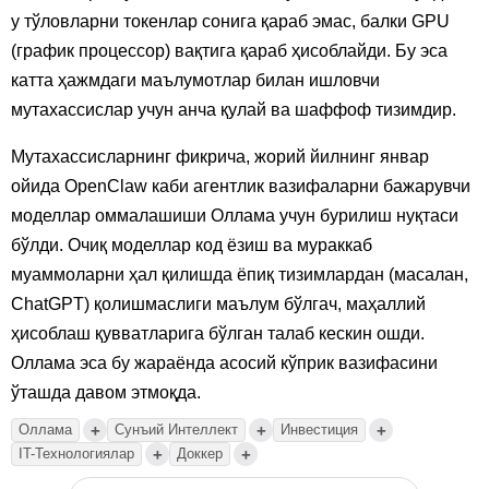
у тўловларни токенлар сонига қараб эмас, балки GPU
(график процессор) вақтига қараб ҳисоблайди. Бу эса
катта ҳажмдаги маълумотлар билан ишловчи
мутахассислар учун анча қулай ва шаффоф тизимдир.
Мутахассисларнинг фикрича, жорий йилнинг январ
ойида OpenClaw каби агентлик вазифаларни бажарувчи
моделлар оммалашиши Оллама учун бурилиш нуқтаси
бўлди. Очиқ моделлар код ёзиш ва мураккаб
муаммоларни ҳал қилишда ёпиқ тизимлардан (масалан,
ChatGPT) қолишмаслиги маълум бўлгач, маҳаллий
ҳисоблаш қувватларига бўлган талаб кескин ошди.
Оллама эса бу жараёнда асосий кўприк вазифасини
ўташда давом этмоқда.
+
+
+
Оллама
Сунъий Интеллект
Инвестиция
+
+
IT-Технологиялар
Доккер