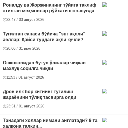
Роналду ва Жоржинанинг тўйига таклиф
этилган меҳмонлар рўйхати шов-шувда
22:47 / 03 август 2026
Туғилган санаси бўйича "энг ақлли"
аёллар: Қайси турдаги ақли кучли?
20:06 / 31 июл 2026
Ошқозонидан бутун ўлжалар чиққан
махлуқ соҳилга чиқди
11:53 / 01 август 2026
Дрон илк бор китнинг туғилиш
жараёнини тўлиқ тасвирга олди
23:51 / 01 август 2026
Танадаги холлар нимани англатади? 9 та
халқона талқин...