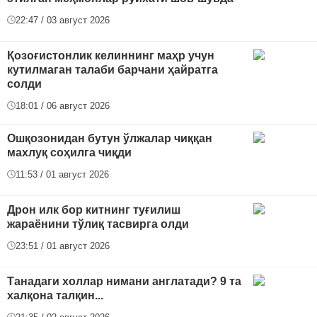
22:47 / 03 август 2026
Қозоғистонлик келиннинг маҳр учун
кутилмаган талаби барчани ҳайратга
солди
18:01 / 06 август 2026
Ошқозонидан бутун ўлжалар чиққан
махлуқ соҳилга чиқди
11:53 / 01 август 2026
Дрон илк бор китнинг туғилиш
жараёнини тўлиқ тасвирга олди
23:51 / 01 август 2026
Танадаги холлар нимани англатади? 9 та
халқона талқин...