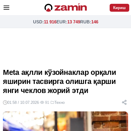
Кириш
USD
:
11 916
EUR
:
13 749
RUB
:
146
Meta ақлли кўзойнаклар орқали
яширин тасвирга олишга қарши
янги чеклов жорий этди
01:58 / 10.07.2026
·
91
·
Техно