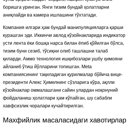
боришга уринган. Янги тизим бундай ҳолатларни
аниқлайди ва камера ишлашини тўхтатади.
Компания илгари ҳам бундай манипуляцияларга қарши
курашган эди. Иккинчи авлод кўзойнакларида индикатор
усти лента ёки бошқа нарса билан ёпиб қўйилган бўлса,
тизим буни сезиб, тўсиқни олиб ташлашни талаб
қиларди. Аммо технология ишқибозлари ушбу ҳимояни
айланиб ўтиш йўлларини топишган. Meta
компаниясининг тақиладиган қурилмалар бўйича вице-
президенти Алекс Ҳимелнинг сўзларига кўра, ақлли
кўзойнаклар оммалашгани сайин улардан ноқонуний
фойдаланиш ҳолатлари ҳам кўпайган, шу сабабли
хавфсизлик чоралари кучайтирилган.
Махфийлик масаласидаги хавотирлар