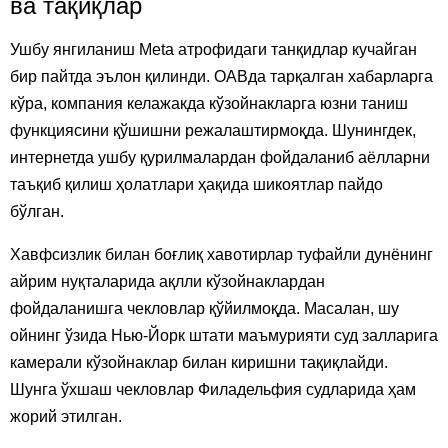
ва тақиқлар
Ушбу янгиланиш Meta атрофидаги танқидлар кучайган
бир пайтда эълон қилинди. ОАВда тарқалган хабарларга
кўра, компания келажакда кўзойнакларга юзни таниш
функциясини қўшишни режалаштирмоқда. Шунингдек,
интернетда ушбу қурилмалардан фойдаланиб аёлларни
таъқиб қилиш ҳолатлари ҳақида шикоятлар пайдо
бўлган.
Хавфсизлик билан боғлиқ хавотирлар туфайли дунёнинг
айрим нуқталарида ақлли кўзойнаклардан
фойдаланишга чекловлар қўйилмоқда. Масалан, шу
ойнинг ўзида Нью-Йорк штати маъмурияти суд залларига
камерали кўзойнаклар билан киришни тақиқлайди.
Шунга ўхшаш чекловлар Филадельфия судларида ҳам
жорий этилган.