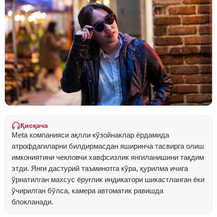
Қисқача
Meta компанияси ақлли кўзойнаклар ёрдамида
атрофдагиларни билдирмасдан яширинча тасвирга олиш
имкониятини чекловчи хавфсизлик янгиланишини тақдим
этди. Янги дастурий таъминотга кўра, қурилма ичига
ўрнатилган махсус ёруғлик индикатори шикастланган ёки
ўчирилган бўлса, камера автоматик равишда
блокланади.