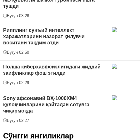
тушди
Бугун 03:26
Рипплинг сунъий интеллект
харажатларини назорат қилувчи
воситани тақдим этди
Бугун 02:50
Полша киберхавфсизлигидаги жиддий
заифликлар фош этилди
Бугун 02:29
Sony афсонавий ВҲ-1000XM4
қулоқчинларини қайтадан сотувга
чиқармоқда
Бугун 02:27
Сўнгги янгиликлар