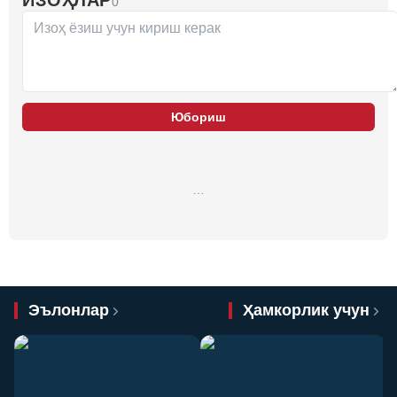
0
Юбориш
…
Эълонлар
Ҳамкорлик учун