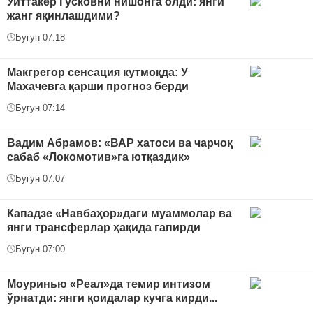
Уиттакер Гусковни нишонга олди: янги
жанг яқинлашдими?
Бугун 07:18
Макгрегор сенсация кутмоқда: У
Махачевга қарши прогноз берди
Бугун 07:14
Вадим Абрамов: «ВАР хатоси ва чарчоқ
сабаб «Локомотив»га ютқаздик»
Бугун 07:07
Кападзе «Навбаҳор»даги муаммолар ва
янги трансферлар ҳақида гапирди
Бугун 07:00
Моуринью «Реал»да темир интизом
ўрнатди: янги қоидалар кучга кирди...