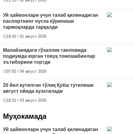
21:35 / 02 август 2026
Уй ҳайвонлари учун талаб қилинадиган
паспортнинг нусха кўриниши
тармоқларда тарқалди
19:42 / 01 август 2026
Малайзиядаги гўзаллик танловида
подиумда юрган товуқ томошабинлар
эътиборини тортди
07:02 / 04 август 2026
20 йил кутилган тўлиқ Қуёш тутилиши
август ойида кузатилади
18:31 / 03 август 2026
Муҳокамада
Уй ҳайвонлари учун талаб қилинадиган