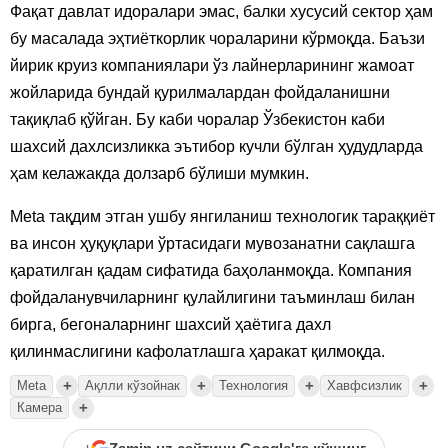
Фақат давлат идоралари эмас, балки хусусий сектор ҳам
бу масалада эҳтиёткорлик чораларини кўрмоқда. Баъзи
йирик круиз компаниялари ўз лайнерларининг жамоат
жойларида бундай қурилмалардан фойдаланишни
тақиқлаб қўйган. Бу каби чоралар Ўзбекистон каби
шахсий дахлсизликка эътибор кучли бўлган ҳудудларда
ҳам келажакда долзарб бўлиши мумкин.
Meta тақдим этган ушбу янгиланиш технологик тараққиёт
ва инсон ҳуқуқлари ўртасидаги мувозанатни сақлашга
қаратилган қадам сифатида баҳоланмоқда. Компания
фойдаланувчиларнинг қулайлигини таъминлаш билан
бирга, бегоналарнинг шахсий ҳаётига дахл
қилинмаслигини кафолатлашга ҳаракат қилмоқда.
+
+
+
+
Meta
Ақлли кўзойнак
Технология
Хавфсизлик
+
Камера