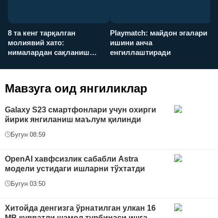
8 та кенг тарқалган
Playmatch: майдон эгалари
P
молиявий хато:
ишини анча
у
нималардан сақланиш
енгиллаштиради
х
керак?
Мавзуга оид янгиликлар
Galaxy S23 смартфонлари учун охирги
йирик янгиланиш маълум қилинди
Бугун 08:59
OpenAI хавфсизлик сабабли Astra
модели устидаги ишларни тўхтатди
Бугун 03:50
Хитойда денгизга ўрнатилган улкан 16
МВ қувватли шамол турбинаси ишга