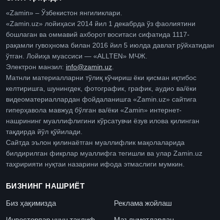
«Zamin» – Ўзбекистон янгиликлари.
«Zamin.uz» лойиҳаси 2014 йил 1 декабрда ўз фаолиятини
бошлаган ва оммавий ахборот воситаси сифатида 1117-
рақамли гувоҳнома билан 2016 йил 5 июлда давлат рўйхатидан
ўтган. Лойиҳа муассиси — «ALLTEN» МЧЖ.
Электрон манзил:
info@zamin.uz
.
Матнли материалларни тўлиқ кўчириш ёки қисман иқтибос
келтиришга, шунингдек, фотографик, график, аудио ва/ёки
видеоматериаллардан фойдаланишга «Zamin.uz» сайтига
гиперҳавола мавжуд бўлган ва/ёки «Zamin» интернет-
нашрининг муаллифлигини кўрсатувчи ёзув илова қилинган
тақдирда йўл қўйилади.
Сайтда эълон қилинаётган муаллифлик мақолаларида
билдирилган фикрлар муаллифга тегишли ва улар Zamin.uz
таҳририяти нуқтаи назарини ифода этмаслиги мумкин.
БИЗНИНГ НАШРИЁТ
Биз ҳақимизда
Реклама жойлаш
Инвесторлар учун таклиф
Маълумотлардан