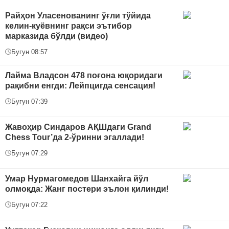
Райҳон Уласенованинг ўғли тўйида
келин-куёвнинг рақси эътибор
марказида бўлди (видео)
Бугун 08:57
Лайма Владсон 478 поғона юқоридаги
рақибни енгди: Лейпцигда сенсация!
Бугун 07:39
Жавоҳир Синдаров АҚШдаги Grand
Chess Tour’да 2-ўринни эгаллади!
Бугун 07:29
Умар Нурмагомедов Шанхайга йўл
олмоқда: Жанг постери эълон қилинди!
Бугун 07:22