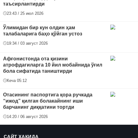
таъсирлантирди
23:43 / 25 июл 2026
Ўлимидан бир кун олдин ҳам
талабаларига баҳо қўйган устоз
19:34 / 03 август 2026
Афғонистонда ота қизини
атрофдагиларга 10 йил мобайнида ўғил
бола сифатида таништирди
Кеча 05:12
Отасининг паспортига қора ручкада
“ижод” қилган болакайнинг иши
барчанинг диққатини тортди
14:20 / 06 август 2026
САЙТ ҲАҚИДА