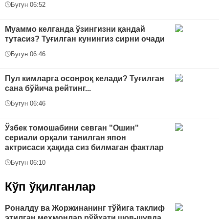
Бугун 06:52
Муаммо келганда ўзингизни қандай
тутасиз? Туғилган кунингиз сирни очади
Бугун 06:46
Пул кимларга осонроқ келади? Туғилган
сана бўйича рейтинг...
Бугун 06:46
Ўзбек томошабини севган "Ошин"
сериали орқали танилган япон
актрисаси ҳақида сиз билмаган фактлар
Бугун 06:10
Кўп ўқилганлар
Роналду ва Жоржинанинг тўйига таклиф
этилган меҳмонлар рўйхати шов-шувда