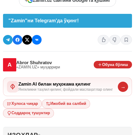
+
Zamin.uz сайтини Google'га қўшинг
"Zamin"ни Telegram'да ўқинг!
Abror Shuhratov
A
Обуна бўлиш
«ZAMIN.UZ»
муҳаррири
Zamin AI билан муҳокама қилинг
→
Янгиликни таҳлил қилинг, фойдали маслаҳатлар олинг
Хулоса чиқар
Ижобий ва салбий
Соддароқ тушунтир
ИЗОҲЛАР