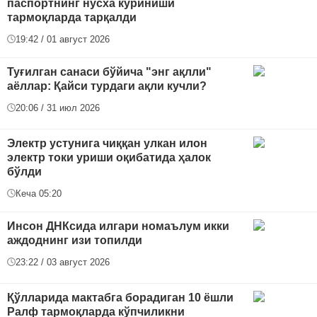
паспортнинг нусха кўриниши
тармоқларда тарқалди
19:42 / 01 август 2026
Туғилган санаси бўйича "энг ақлли"
аёллар: Қайси турдаги ақли кучли?
20:06 / 31 июл 2026
Электр устунига чиққан улкан илон
электр токи уриши оқибатида ҳалок
бўлди
Кеча 05:20
Инсон ДНКсида илгари номаълум икки
аждоднинг изи топилди
23:22 / 03 август 2026
Қўлларида мактабга борадиган 10 ёшли
Ралф тармоқларда кўпчиликни