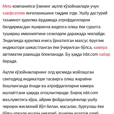
Meta
компанияси ўзининг ақлли кўзойнаклари учун
хавфсизлик
янгиланишини тақдим этди. Ушбу дастурий
таъминот қурилма ёрдамида атрофдагиларни
билдирмасдан яширинча видеога олиш ёки суратга
тушириш имкониятини сезиларли даражада чеклайди.
Эндиликда қурилма ичига ўрнатилган махсус ёруғлик
индикатори шикастланган ёки ўчирилган бўлса,
камера
автоматик равишда блокланади. Бу ҳақда Ixbt.com
хабар
беради.
Ақлли кўзойнакларнинг олд қисмида жойлашган
светодиод индикатори тасвирга олиш жараёни
бошланганда ёнади ва атрофдагиларни камера
ишлаётгани ҳақида огоҳлантиради. Бироқ ixbt.com
маълумотига кўра, айрим фойдаланувчилар ушбу
чироқни жисмоний йўл билан, масалан, бурғулаш ёки
бўяш орқали ишдан чиқариб, яширин кузатув олиб