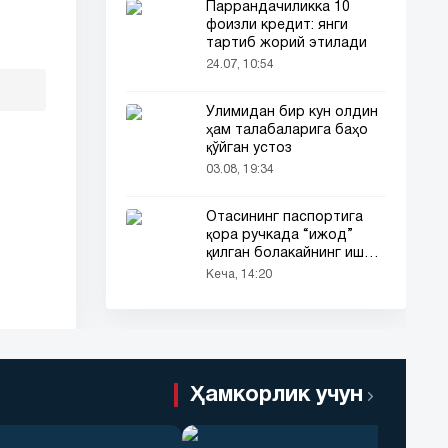
Паррандачиликка 10
фоизли кредит: янги
тартиб жорий этилади
24.07, 10:54
Ўлимидан бир кун олдин
ҳам талабаларига баҳо
қўйган устоз
03.08, 19:34
Отасининг паспортига
қора ручкада “ижод”
қилган болакайнинг иши
барчанинг диққатини
Кеча, 14:20
тортди
Ҳамкорлик учун