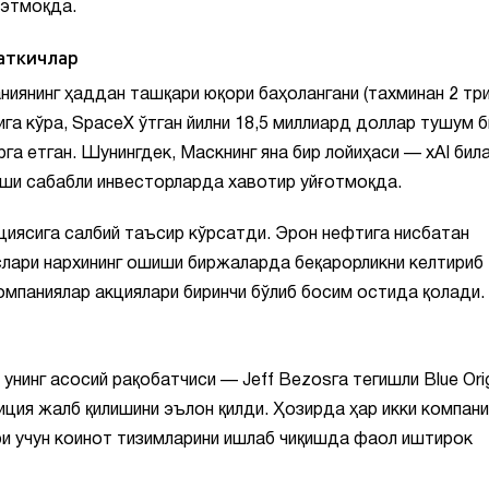
 этмоқда.
аткичлар
аниянинг ҳаддан ташқари юқори баҳолангани (тахминан 2 тр
га кўра, SpaceX ўтган йилни 18,5 миллиард доллар тушум б
га етган. Шунингдек, Маскнинг яна бир лойиҳаси — xAI бил
иши сабабли инвесторларда хавотир уйғотмоқда.
иясига салбий таъсир кўрсатди. Эрон нефтига нисбатан
рслари нархининг ошиши биржаларда беқарорликни келтириб
омпаниялар акциялари биринчи бўлиб босим остида қолади.
унинг асосий рақобатчиси — Jeff Bezosга тегишли Blue Ori
ция жалб қилишини эълон қилди. Ҳозирда ҳар икки компани
ри учун коинот тизимларини ишлаб чиқишда фаол иштирок