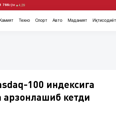
1 766
сўм
▲
4,29
Жамият
Техно
Спорт
Авто
Маданият
Иқтисодиё
asdaq-100 индексига
а арзонлашиб кетди