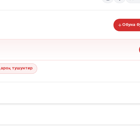
Обуна 
ароқ тушунтир