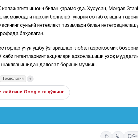
 келажагига ишонч билан қарамоқда. Хусусан, Morgan Stan
рлик мақсадли нархни белгилаб, уларни сотиб олишни тавси
масининг сунъий интеллект тизимлари билан интеграциялаш
трофида баҳолаган.
есторлар учун ушбу ўзгаришлар глобал аэрокосмик бозорни
X каби гигантларнинг акциялари арзонлашиши узоқ муддатл
та шаклланишидан далолат бериши мумкин.
+
Технология
z сайтини Google'га қўшинг
Са