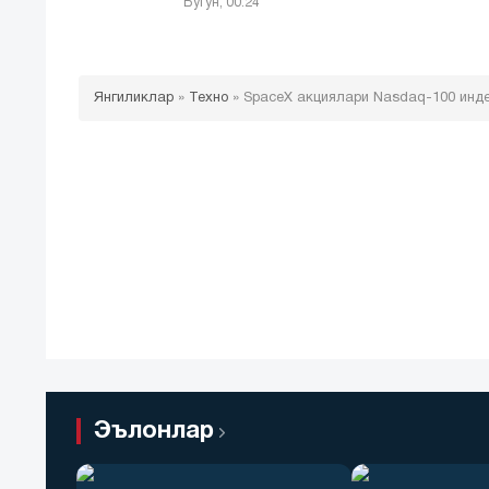
Бугун, 00:24
Янгиликлар
»
Техно
»
SpaceX акциялари Nasdaq-100 инде
Эълонлар