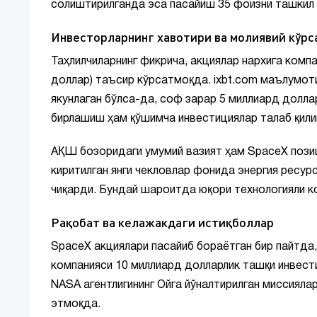
солиштирилганда эса пасайиш 35 фоизни ташкил
Инвесторларнинг хавотири ва молиявий кўрс
Таҳлилчиларнинг фикрича, акциялар нархига комп
доллар) таъсир кўрсатмоқда. ixbt.com маълумоти
якунлаган бўлса-да, соф зарар 5 миллиард доллар
бирлашиш ҳам қўшимча инвестициялар талаб қил
АҚШ бозоридаги умумий вазият ҳам SpaceX позиц
киритилган янги чекловлар фонида энергия ресу
чиқарди. Бундай шароитда юқори технологияли к
Рақобат ва келажакдаги истиқболлар
SpaceX акциялари пасайиб бораётган бир пайтда, 
компанияси 10 миллиард долларлик ташқи инвести
NASA агентлигининг Ойга йўналтирилган миссияла
этмоқда.