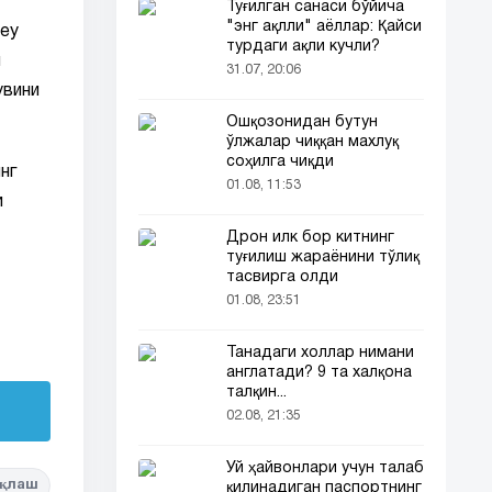
Туғилган санаси бўйича
"энг ақлли" аёллар: Қайси
ley
турдаги ақли кучли?
я
31.07, 20:06
увини
Ошқозонидан бутун
ўлжалар чиққан махлуқ
соҳилга чиқди
нг
01.08, 11:53
и
Дрон илк бор китнинг
туғилиш жараёнини тўлиқ
тасвирга олди
01.08, 23:51
Танадаги холлар нимани
англатади? 9 та халқона
талқин...
02.08, 21:35
Уй ҳайвонлари учун талаб
қлаш
қилинадиган паспортнинг