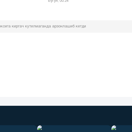
Бугун, 00:24
ксига киргач кутилмаганда арзонлашиб кетди