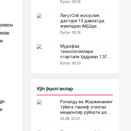
аккумуляторлари тақдим
Бугун, 00:24
этилди
ЛигҳтСпй жосуслик
дастури 13 давлатда,
иллион
жумладан АҚШда
аниқланди
Бугун, 00:24
илан
ан
Мудофаа
технологиялари
стартапи Ҳадриан 1,37
миллиард доллар
Бугун, 00:22
инвестиция жалб қилди
Кўп ўқилганлар
gin
Роналду ва Жоржинанинг
тўйига таклиф этилган
я
меҳмонлар рўйхати шов-
шувда
03.08, 22:47