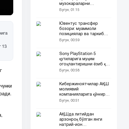
музокараларни
фаоллаштирди
Бугун, 01:15
Ювентус трансфер
бозори: муаммоли
нига
позициялар ва таркиб
таҳлили
Бугун, 00:59
 13
Sony PlayStation 5
қутиларига муҳим
огоҳлантиришни ёзиб қўя
бошлади
Бугун, 00:58
г
Кибержиноятчилар АҚШ
 чунки
молиявий
ради.
компанияларига қўнғироқ
қилиб ҳужум қилмоқда
Бугун, 00:51
АҚШда литийдан
,
арзонроқ бўлган янги
натрий-ион