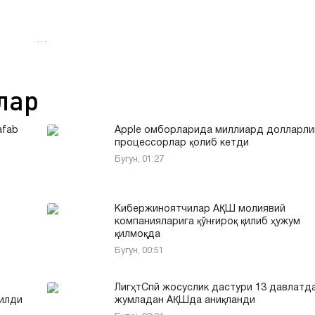
…
лар
afab
Apple омборларида миллиард долларли
процессорлар қолиб кетди
Бугун, 01:27
Кибержиноятчилар АҚШ молиявий
компанияларига қўнғироқ қилиб ҳужум
қилмоқда
Бугун, 00:51
ЛигҳтСпй жосуслик дастури 13 давлатда
тилди
жумладан АҚШда аниқланди