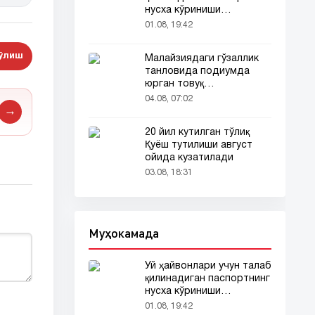
нусха кўриниши
тармоқларда тарқалди
01.08, 19:42
бўлиш
Малайзиядаги гўзаллик
танловида подиумда
юрган товуқ
томошабинлар
04.08, 07:02
эътиборини тортди
→
20 йил кутилган тўлиқ
Қуёш тутилиши август
ойида кузатилади
03.08, 18:31
Муҳокамада
Уй ҳайвонлари учун талаб
қилинадиган паспортнинг
нусха кўриниши
тармоқларда тарқалди
01.08, 19:42