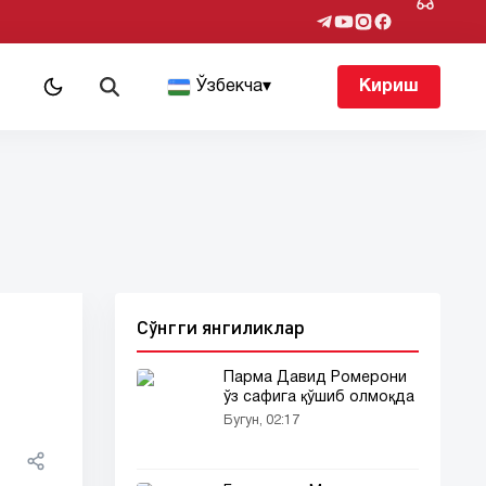
т
Ўзбекча
▾
Кириш
Сўнгги янгиликлар
Парма Давид Ромерони
ўз сафига қўшиб олмоқда
Бугун, 02:17