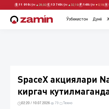
11 916
сўм
13 749
сўм
146
сўм
$
€
₽
¥
▲
28,92
▲
32,19
▼
0,18
Ўзбекистон
Дунё
SpaceX акциялари N
киргач кутилмаганд
02:20 / 10.07.2026
·
79
·
Техно