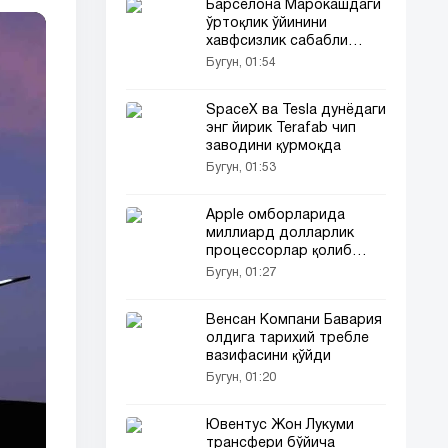
Барселона Марокашдаги
ўртоқлик ўйинини
хавфсизлик сабабли
бекор қилди
Бугун, 01:54
SpaceX ва Tesla дунёдаги
энг йирик Terafab чип
заводини қурмоқда
Бугун, 01:53
Apple омборларида
миллиард долларлик
процессорлар қолиб
кетди
Бугун, 01:27
Венсан Компани Бавария
олдига тарихий требле
вазифасини қўйди
Бугун, 01:20
Ювентус Жон Лукуми
трансфери бўйича