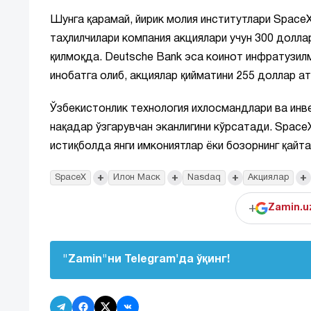
Шунга қарамай, йирик молия институтлари SpaceX
таҳлилчилари компания акциялари учун 300 долла
қилмоқда. Deutsche Bank эса коинот инфратузил
инобатга олиб, акциялар қийматини 255 доллар а
Ўзбекистонлик технология ихлосмандлари ва инв
нақадар ўзгарувчан эканлигини кўрсатади. Space
истиқболда янги имкониятлар ёки бозорнинг қай
+
+
+
+
SpaceX
Илон Маск
Nasdaq
Акциялар
+
Zamin.u
"Zamin"ни Telegram'да ўқинг!