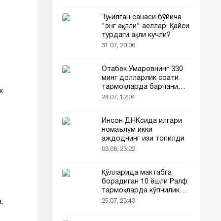
Туғилган санаси бўйича
"энг ақлли" аёллар: Қайси
турдаги ақли кучли?
31.07, 20:06
Отабек Умаровнинг 330
минг долларлик соати
тармоқларда барчани
к
эътиборини тортди!
24.07, 12:04
Инсон ДНКсида илгари
номаълум икки
аждоднинг изи топилди
03.08, 23:22
Қўлларида мактабга
борадиган 10 ёшли Ралф
тармоқларда кўпчиликни
таъсирлантирди
25.07, 23:43
,