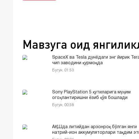
Мавзуга оид янгилик
SpaceX ва Tesla дунёдаги энг йирик Ter
чип заводини қурмоқда
Бугун, 01:53
Sony PlayStation 5 қутиларига муҳим
огоҳлантиришни ёзиб қўя бошлади
Бугун, 00:58
АҚШда литийдан арзонроқ бўлган янги
натрий-ион аккумуляторлари тақдим э