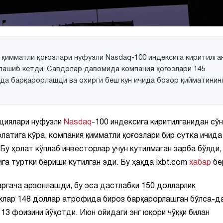
қимматли қоғозлари нуфузли Nasdaq-100 индексига киритилга
нлашиб кетди. Савдолар давомида компания қоғозлари 145
да барқарорлашди ва охирги беш кун ичида бозор қийматининг
циялари нуфузли
Nasdaq
-100 индексига киритилганидан сўн
латига кўра, компания қимматли қоғозлари бир сутка ичида
у ҳолат кўплаб инвесторлар учун кутилмаган зарба бўлди,
га туртки бериши кутилган эди. Бу ҳақда Ixbt.com
хабар
бе
ргача арзонлашди, бу эса дастлабки 150 долларлик
рхлар 148 доллар атрофида бироз барқарорлашган бўлса-да
 13 фоизини йўқотди. Июн ойидаги энг юқори чўққи билан