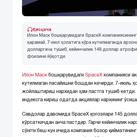
Қисқача
Илон Маск бошқарувидаги SpaceX компаниясининг 
қарамай, 7-июл ҳолатига кўра кутилмаганда арзо
долларгача тушиб, кейинчалик 148 доллар атрофи
фоизини йўқотди.
Илон Маск
бошқарувидаги
SpaceX
компанияси ак
кутилмаган пасайишни бошдан кечирди. 7-июль ҳо
жойлаштириш нархидан ҳам пастга тушиб кетди. Б
индексга кириш одатда акциялар нархининг ўсиши
Савдолар давомида SpaceX қоғозлари 145 долла
кўрсаткичдан анча пастдир. Гарчи кейинчалик на
сўнгги беш кун ичида компания бозор қийматининг