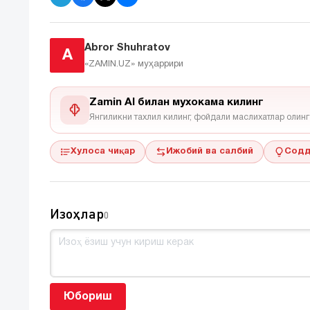
Abror Shuhratov
A
«ZAMIN.UZ»
муҳаррири
Zamin AI билан мухокама килинг
Янгиликни тахлил килинг, фойдали маслихатлар олинг
Хулоса чиқар
Ижобий ва салбий
Содд
Изоҳлар
0
Юбориш