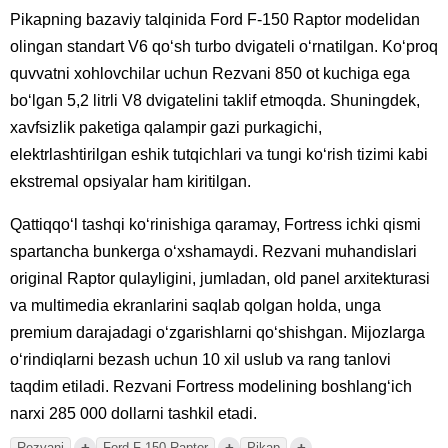
Pikapning bazaviy talqinida Ford F-150 Raptor modelidan
olingan standart V6 qoʻsh turbo dvigateli oʻrnatilgan. Koʻproq
quvvatni xohlovchilar uchun Rezvani 850 ot kuchiga ega
boʻlgan 5,2 litrli V8 dvigatelini taklif etmoqda. Shuningdek,
xavfsizlik paketiga qalampir gazi purkagichi,
elektrlashtirilgan eshik tutqichlari va tungi koʻrish tizimi kabi
ekstremal opsiyalar ham kiritilgan.
Qattiqqoʻl tashqi koʻrinishiga qaramay, Fortress ichki qismi
spartancha bunkerga oʻxshamaydi. Rezvani muhandislari
original Raptor qulayligini, jumladan, old panel arxitekturasi
va multimedia ekranlarini saqlab qolgan holda, unga
premium darajadagi oʻzgarishlarni qoʻshishgan. Mijozlarga
oʻrindiqlarni bezash uchun 10 xil uslub va rang tanlovi
taqdim etiladi. Rezvani Fortress modelining boshlangʻich
narxi 285 000 dollarni tashkil etadi.
+
+
+
Rezvani
Ford F-150 Raptor
Pikap