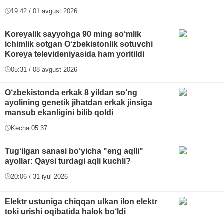
19:42 / 01 avgust 2026
Koreyalik sayyohga 90 ming so‘mlik
ichimlik sotgan O‘zbekistonlik sotuvchi
Koreya televideniyasida ham yoritildi
05:31 / 08 avgust 2026
O‘zbekistonda erkak 8 yildan so‘ng
ayolining genetik jihatdan erkak jinsiga
mansub ekanligini bilib qoldi
Kecha 05:37
Tug‘ilgan sanasi bo‘yicha "eng aqlli"
ayollar: Qaysi turdagi aqli kuchli?
20:06 / 31 iyul 2026
Elektr ustuniga chiqqan ulkan ilon elektr
toki urishi oqibatida halok bo‘ldi