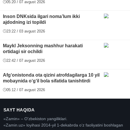
05:20 / 07 avgust 2026
Inson DNKsida ilgari noma’lum ikki
ajdodning izi topildi
23:22 / 03 avgust 2026
Maykl Jeksonning mashhur harakati
ortidagi sir ochildi
22:42 / 07 avgust 2026
Afg‘onistonda ota qizini atrofdagilarga 10 yil
mobaynida o‘g‘il bola sifatida tanishtirdi
05:12 / 07 avgust 2026
SAYT HAQIDA
«Zamin» – O'zbekiston yangiliklari.
«Zamin.uz» loyihasi 2014-yil 1-dekabrda oʻz faoliyatini boshlagan