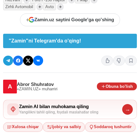
+
+
Zirhli Avtomobil
Avto
+
Zamin.uz saytini Google'ga qo'shing
"Zamin"ni Telegram'da o'qing!
Abror Shuhratov
A
Obuna bo'lish
«ZAMIN.UZ»
muharriri
Zamin AI bilan muhokama qiling
→
Yangilikni tahlil qiling, foydali maslahatlar oling
Xulosa chiqar
Ijobiy va salbiy
Soddaroq tushuntir