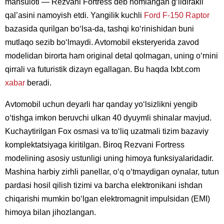
mahsuloti — Rezvani Fortress deb nomlangan gʻildirakli
qal’asini namoyish etdi. Yangilik kuchli
Ford F-150 Raptor
bazasida qurilgan boʻlsa-da, tashqi koʻrinishidan buni
mutlaqo sezib boʻlmaydi. Avtomobil eksteryerida zavod
modelidan birorta ham original detal qolmagan, uning oʻrnini
qirrali va futuristik dizayn egallagan. Bu haqda Ixbt.com
xabar
beradi.
Avtomobil uchun deyarli har qanday yoʻlsizlikni yengib
oʻtishga imkon beruvchi ulkan 40 dyuymli shinalar mavjud.
Kuchaytirilgan Fox osmasi va toʻliq uzatmali tizim bazaviy
komplektatsiyaga kiritilgan. Biroq Rezvani Fortress
modelining asosiy ustunligi uning himoya funksiyalaridadir.
Mashina harbiy zirhli panellar, oʻq oʻtmaydigan oynalar, tutun
pardasi hosil qilish tizimi va barcha elektronikani ishdan
chiqarishi mumkin boʻlgan elektromagnit impulsidan (EMI)
himoya bilan jihozlangan.