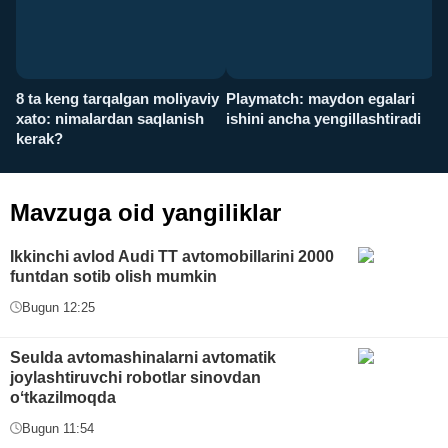
8 ta keng tarqalgan moliyaviy
Playmatch: maydon egalari
P
xato: nimalardan saqlanish
ishini ancha yengillashtiradi
u
kerak?
x
Mavzuga oid yangiliklar
Ikkinchi avlod Audi TT avtomobillarini 2000
funtdan sotib olish mumkin
Bugun 12:25
Seulda avtomashinalarni avtomatik
joylashtiruvchi robotlar sinovdan
oʻtkazilmoqda
Bugun 11:54