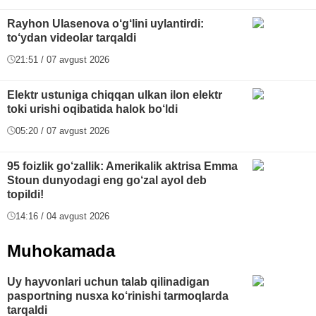
Rayhon Ulasenova o‘g‘lini uylantirdi:
to‘ydan videolar tarqaldi
21:51 / 07 avgust 2026
Elektr ustuniga chiqqan ulkan ilon elektr
toki urishi oqibatida halok bo‘ldi
05:20 / 07 avgust 2026
95 foizlik go‘zallik: Amerikalik aktrisa Emma
Stoun dunyodagi eng go‘zal ayol deb
topildi!
14:16 / 04 avgust 2026
Muhokamada
Uy hayvonlari uchun talab qilinadigan
pasportning nusxa ko‘rinishi tarmoqlarda
tarqaldi