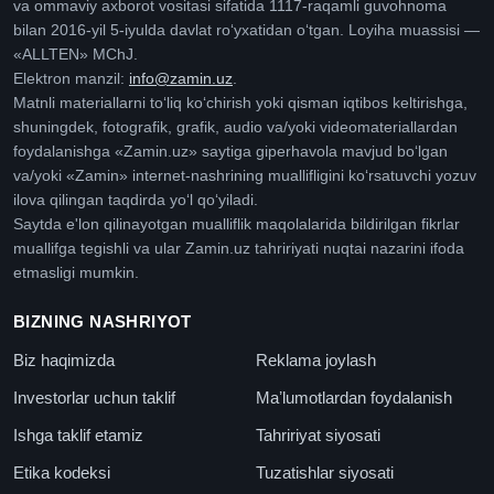
va ommaviy axborot vositasi sifatida 1117-raqamli guvohnoma
bilan 2016-yil 5-iyulda davlat roʻyxatidan oʻtgan. Loyiha muassisi —
«ALLTEN» MChJ.
Elektron manzil:
info@zamin.uz
.
Matnli materiallarni toʻliq koʻchirish yoki qisman iqtibos keltirishga,
shuningdek, fotografik, grafik, audio va/yoki videomateriallardan
foydalanishga «Zamin.uz» saytiga giperhavola mavjud boʻlgan
va/yoki «Zamin» internet-nashrining muallifligini koʻrsatuvchi yozuv
ilova qilingan taqdirda yoʻl qoʻyiladi.
Saytda e'lon qilinayotgan mualliflik maqolalarida bildirilgan fikrlar
muallifga tegishli va ular Zamin.uz tahririyati nuqtai nazarini ifoda
etmasligi mumkin.
BIZNING NASHRIYOT
Biz haqimizda
Reklama joylash
Investorlar uchun taklif
Maʼlumotlardan foydalanish
Ishga taklif etamiz
Tahririyat siyosati
Etika kodeksi
Tuzatishlar siyosati