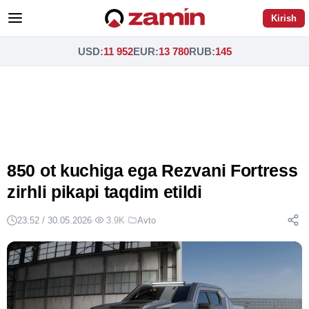
Kirish
USD
:
11 952
EUR
:
13 780
RUB
:
145
850 ot kuchiga ega Rezvani Fortress
zirhli pikapi taqdim etildi
23:52 / 30.05.2026
·
3.9K
·
Avto