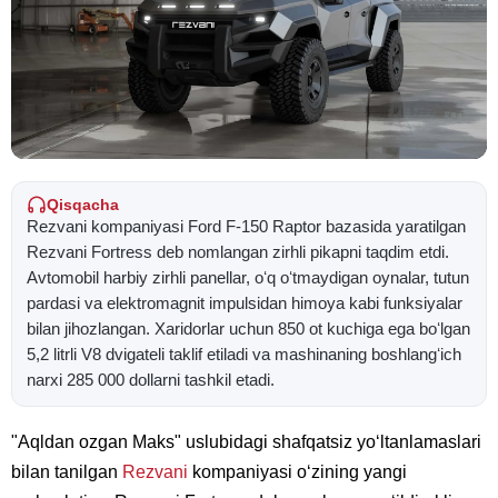
Qisqacha
Rezvani kompaniyasi Ford F-150 Raptor bazasida yaratilgan
Rezvani Fortress deb nomlangan zirhli pikapni taqdim etdi.
Avtomobil harbiy zirhli panellar, oʻq oʻtmaydigan oynalar, tutun
pardasi va elektromagnit impulsidan himoya kabi funksiyalar
bilan jihozlangan. Xaridorlar uchun 850 ot kuchiga ega boʻlgan
5,2 litrli V8 dvigateli taklif etiladi va mashinaning boshlangʻich
narxi 285 000 dollarni tashkil etadi.
"Aqldan ozgan Maks" uslubidagi shafqatsiz yoʻltanlamaslari
bilan tanilgan
Rezvani
kompaniyasi oʻzining yangi