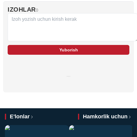
IZOHLAR
0
Yuborish
…
E'lonlar
Hamkorlik uchun