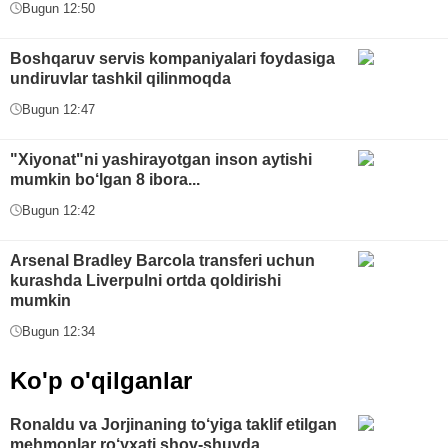
Bugun 12:50
Boshqaruv servis kompaniyalari foydasiga
undiruvlar tashkil qilinmoqda
Bugun 12:47
"Xiyonat"ni yashirayotgan inson aytishi
mumkin bo‘lgan 8 ibora...
Bugun 12:42
Arsenal Bradley Barcola transferi uchun
kurashda Liverpulni ortda qoldirishi
mumkin
Bugun 12:34
Ko'p o'qilganlar
Ronaldu va Jorjinaning to‘yiga taklif etilgan
mehmonlar ro‘yxati shov-shuvda