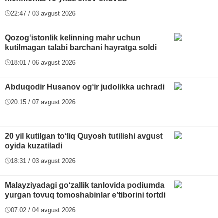
22:47 / 03 avgust 2026
Qozog‘istonlik kelinning mahr uchun
kutilmagan talabi barchani hayratga soldi
18:01 / 06 avgust 2026
Abduqodir Husanov og‘ir judolikka uchradi
20:15 / 07 avgust 2026
20 yil kutilgan to‘liq Quyosh tutilishi avgust
oyida kuzatiladi
18:31 / 03 avgust 2026
Malayziyadagi go‘zallik tanlovida podiumda
yurgan tovuq tomoshabinlar e’tiborini tortdi
07:02 / 04 avgust 2026