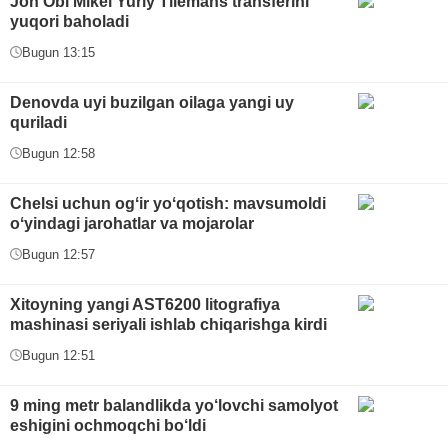
Jon Obi Mikel Yuriy Tilemans transferini
yuqori baholadi
Bugun 13:15
Denovda uyi buzilgan oilaga yangi uy
quriladi
Bugun 12:58
Chelsi uchun ogʻir yoʻqotish: mavsumoldi
oʻyindagi jarohatlar va mojarolar
Bugun 12:57
Xitoyning yangi AST6200 litografiya
mashinasi seriyali ishlab chiqarishga kirdi
Bugun 12:51
9 ming metr balandlikda yo‘lovchi samolyot
eshigini ochmoqchi bo‘ldi