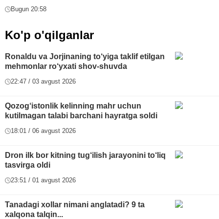
Bugun 20:58
Ko'p o'qilganlar
Ronaldu va Jorjinaning to‘yiga taklif etilgan
mehmonlar ro‘yxati shov-shuvda
22:47 / 03 avgust 2026
Qozog‘istonlik kelinning mahr uchun
kutilmagan talabi barchani hayratga soldi
18:01 / 06 avgust 2026
Dron ilk bor kitning tug‘ilish jarayonini to‘liq
tasvirga oldi
23:51 / 01 avgust 2026
Tanadagi xollar nimani anglatadi? 9 ta
xalqona talqin...