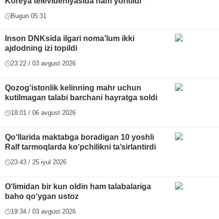
Koreya televideniyasida ham yoritildi
Bugun 05:31
Inson DNKsida ilgari noma’lum ikki
ajdodning izi topildi
23:22 / 03 avgust 2026
Qozog‘istonlik kelinning mahr uchun
kutilmagan talabi barchani hayratga soldi
18:01 / 06 avgust 2026
Qo‘llarida maktabga boradigan 10 yoshli
Ralf tarmoqlarda ko‘pchilikni ta’sirlantirdi
23:43 / 25 iyul 2026
O‘limidan bir kun oldin ham talabalariga
baho qo‘ygan ustoz
19:34 / 03 avgust 2026