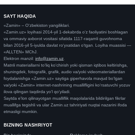
SAYT HAQIDA
«Zamin» – O'zbekiston yangiliklari.
«Zamin.uz» loyihasi 2014-yil 1-dekabrda oʻz faoliyatini boshlagan
va ommaviy axborot vositasi sifatida 1117-raqamli guvohnoma
bilan 2016-yil 5-iyulda davlat roʻyxatidan oʻtgan. Loyiha muassisi —
«ALLTEN» MChJ.
Elektron manzil:
info@zamin.uz
.
Matnli materiallarni toʻliq koʻchirish yoki qisman iqtibos keltirishga,
shuningdek, fotografik, grafik, audio va/yoki videomateriallardan
foydalanishga «Zamin.uz» saytiga giperhavola mavjud boʻlgan
va/yoki «Zamin» internet-nashrining muallifligini koʻrsatuvchi yozuv
ilova qilingan taqdirda yoʻl qoʻyiladi.
Saytda e'lon qilinayotgan mualliflik maqolalarida bildirilgan fikrlar
muallifga tegishli va ular Zamin.uz tahririyati nuqtai nazarini ifoda
etmasligi mumkin.
BIZNING NASHRIYOT