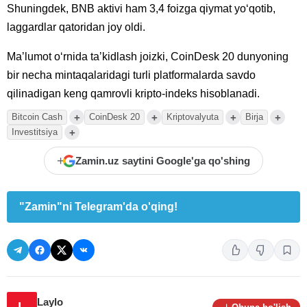
Shuningdek, BNB aktivi ham 3,4 foizga qiymat yoʻqotib,
laggardlar qatoridan joy oldi.
Maʼlumot oʻrnida taʼkidlash joizki, CoinDesk 20 dunyoning
bir necha mintaqalaridagi turli platformalarda savdo
qilinadigan keng qamrovli kripto-indeks hisoblanadi.
+
+
+
+
Bitcoin Cash
CoinDesk 20
Kriptovalyuta
Birja
+
Investitsiya
+
Zamin.uz saytini Google'ga qo'shing
"Zamin"ni Telegram'da o'qing!
Laylo
L