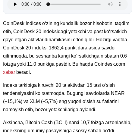
CoinDesk Indices oʻzining kundalik bozor hisobotini taqdim
etib, CoinDesk 20 indeksidagi yetakchi va past koʻrsatkich
qayd etgan aktivlar dinamikasini eʼlon qildi. Hozirgi vaqtda
CoinDesk 20 indeksi 1862,4 punkt darajasida savdo
qilinmoqda, bu seshanba kungi koʻrsatkichga nisbatan 0,6
foizga yoki 11,0 punktga pastdir. Bu haqda Coindesk.com
xabar
beradi.
Indeks tarkibiga kiruvchi 20 ta aktivdan 15 tasi oʻsish
tendensiyasini koʻrsatmoqda. Bugungi savdolarda NEAR
(+15,1%) va XLM (+5,7%) eng yuqori oʻsish surʼatlarini
namoyish etib, bozor yetakchilariga aylandi.
Aksincha, Bitcoin Cash (BCH) narxi 10,7 foizga arzonlashib,
indeksning umumiy pasayishiga asosiy sabab boʻldi.