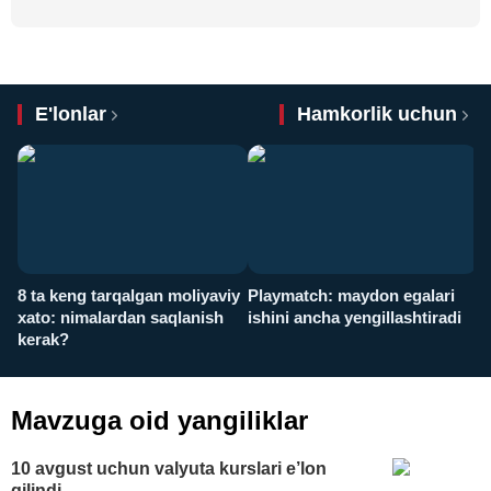
E'lonlar
Hamkorlik uchun
8 ta keng tarqalgan moliyaviy
Playmatch: maydon egalari
P
xato: nimalardan saqlanish
ishini ancha yengillashtiradi
u
kerak?
x
Mavzuga oid yangiliklar
10 avgust uchun valyuta kurslari e’lon
qilindi