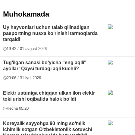
Muhokamada
Uy hayvonlari uchun talab qilinadigan
pasportning nusxa ko‘rinishi tarmoqlarda
tarqaldi
19:42 / 01 avgust 2026
Tug‘ilgan sanasi bo‘yicha "eng aqlli"
ayollar: Qaysi turdagi aqli kuchli?
20:06 / 31 iyul 2026
Elektr ustuniga chiqqan ulkan ilon elektr
toki urishi oqibatida halok bo‘ldi
Kecha 05:20
Koreyalik sayyohga 90 ming so‘mlik
ichimlik sotgan O‘zbekistonlik sotuvchi