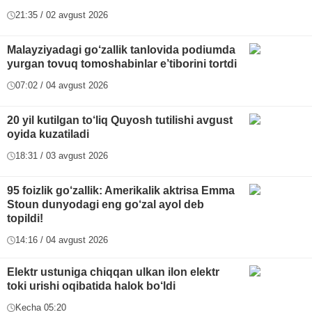
21:35 / 02 avgust 2026
Malayziyadagi go‘zallik tanlovida podiumda
yurgan tovuq tomoshabinlar e’tiborini tortdi
07:02 / 04 avgust 2026
20 yil kutilgan to‘liq Quyosh tutilishi avgust
oyida kuzatiladi
18:31 / 03 avgust 2026
95 foizlik go‘zallik: Amerikalik aktrisa Emma
Stoun dunyodagi eng go‘zal ayol deb
topildi!
14:16 / 04 avgust 2026
Elektr ustuniga chiqqan ulkan ilon elektr
toki urishi oqibatida halok bo‘ldi
Kecha 05:20