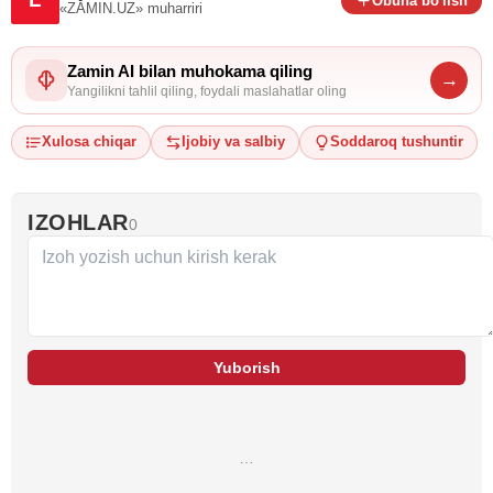
Obuna bo'lish
«ZAMIN.UZ»
muharriri
Zamin AI bilan muhokama qiling
→
Yangilikni tahlil qiling, foydali maslahatlar oling
Xulosa chiqar
Ijobiy va salbiy
Soddaroq tushuntir
IZOHLAR
0
Yuborish
…