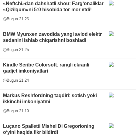
«Neftchi»dan dahshatli shou: Farg‘onaliklar
«Qizilqum»ni 5:0 hisobida tor-mor etdi!
Bugun 21:26
BMW Myunxen zavodida yangi avlod elektr
sedanini ishlab chiqarishni boshladi
Bugun 21:25
Kindle Scribe Colorsoft: rangli ekranli
gadjet imkoniyatlari
Bugun 21:24
Markus Reshfordning taqdiri: sotish yoki
ikkinchi imkoniyatmi
Bugun 21:19
Luçano Spalletti Mishel Di Gregorioning
oʻyini haqida fikr bildirdi