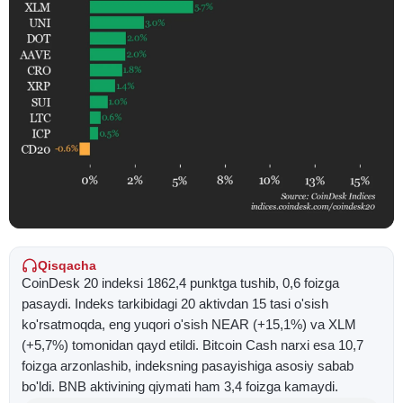
Qisqacha
CoinDesk 20 indeksi 1862,4 punktga tushib, 0,6 foizga
pasaydi. Indeks tarkibidagi 20 aktivdan 15 tasi o'sish
ko'rsatmoqda, eng yuqori o'sish NEAR (+15,1%) va XLM
(+5,7%) tomonidan qayd etildi. Bitcoin Cash narxi esa 10,7
foizga arzonlashib, indeksning pasayishiga asosiy sabab
bo'ldi. BNB aktivining qiymati ham 3,4 foizga kamaydi.