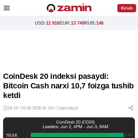
Kirish
USD
:
11 916
EUR
:
13 749
RUB
:
146
CoinDesk 20 indeksi pasaydi:
Bitcoin Cash narxi 10,7 foizga tushib
ketdi
18:19 / 03.06.2026
·
194
·
Iqtisodiyot