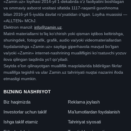
«Zamin.uz» loyihasi 2014-yil 1-dekabrda oʻz faoliyatini boshlagan
va ommaviy axborot vositasi sifatida 1117-raqamli guvohnoma
bilan 2016-yil 5-iyulda davlat roʻyxatidan oʻtgan. Loyiha muassisi —
«ALLTEN» MChJ.
Elektron manzil:
info@zamin.uz
.
Matnli materiallarni toʻliq koʻchirish yoki qisman iqtibos keltirishga,
shuningdek, fotografik, grafik, audio va/yoki videomateriallardan
foydalanishga «Zamin.uz» saytiga giperhavola mavjud boʻlgan
va/yoki «Zamin» internet-nashrining muallifligini koʻrsatuvchi yozuv
ilova qilingan taqdirda yoʻl qoʻyiladi.
Saytda e'lon qilinayotgan mualliflik maqolalarida bildirilgan fikrlar
muallifga tegishli va ular Zamin.uz tahririyati nuqtai nazarini ifoda
etmasligi mumkin.
BIZNING NASHRIYOT
Biz haqimizda
Reklama joylash
Investorlar uchun taklif
Maʼlumotlardan foydalanish
Ishga taklif etamiz
Tahririyat siyosati