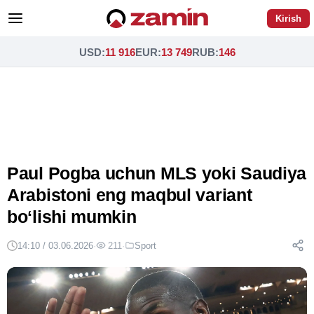
Kirish
USD
:
11 916
EUR
:
13 749
RUB
:
146
Paul Pogba uchun MLS yoki Saudiya
Arabistoni eng maqbul variant
boʻlishi mumkin
14:10 / 03.06.2026
·
211
·
Sport