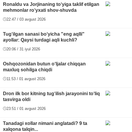
Ronaldu va Jorjinaning to‘yiga taklif etilgan
mehmonlar ro‘yxati shov-shuvda
22:47 / 03 avgust 2026
Tug‘ilgan sanasi bo‘yicha "eng aqlli"
ayollar: Qaysi turdagi aqli kuchli?
20:06 / 31 iyul 2026
Oshqozonidan butun o‘ljalar chiqqan
maxluq sohilga chiqdi
11:53 / 01 avgust 2026
Dron ilk bor kitning tug‘ilish jarayonini to‘liq
tasvirga oldi
23:51 / 01 avgust 2026
Tanadagi xollar nimani anglatadi? 9 ta
xalqona talqin...