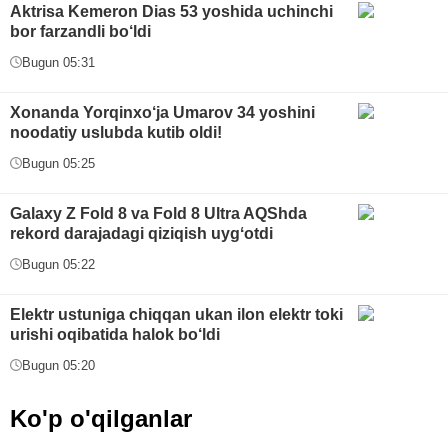
Aktrisa Kemeron Dias 53 yoshida uchinchi
bor farzandli bo‘ldi
Bugun 05:31
Xonanda Yorqinxo‘ja Umarov 34 yoshini
noodatiy uslubda kutib oldi!
Bugun 05:25
Galaxy Z Fold 8 va Fold 8 Ultra AQShda
rekord darajadagi qiziqish uygʻotdi
Bugun 05:22
Elektr ustuniga chiqqan ukan ilon elektr toki
urishi oqibatida halok bo‘ldi
Bugun 05:20
Ko'p o'qilganlar