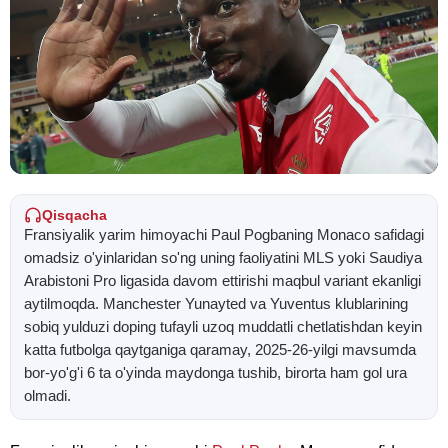
Qisqacha
Fransiyalik yarim himoyachi Paul Pogbaning Monaco safidagi
omadsiz o'yinlaridan so'ng uning faoliyatini MLS yoki Saudiya
Arabistoni Pro ligasida davom ettirishi maqbul variant ekanligi
aytilmoqda. Manchester Yunayted va Yuventus klublarining
sobiq yulduzi doping tufayli uzoq muddatli chetlatishdan keyin
katta futbolga qaytganiga qaramay, 2025-26-yilgi mavsumda
bor-yo'g'i 6 ta o'yinda maydonga tushib, birorta ham gol ura
olmadi.