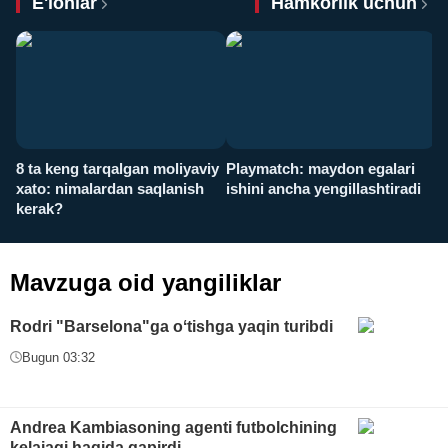
E'lonlar
Hamkorlik uchun
8 ta keng tarqalgan moliyaviy
Playmatch: maydon egalari
P
xato: nimalardan saqlanish
ishini ancha yengillashtiradi
u
kerak?
x
Mavzuga oid yangiliklar
Rodri "Barselona"ga oʻtishga yaqin turibdi
Bugun 03:32
Andrea Kambiasoning agenti futbolchining
kelajagi haqida gapirdi