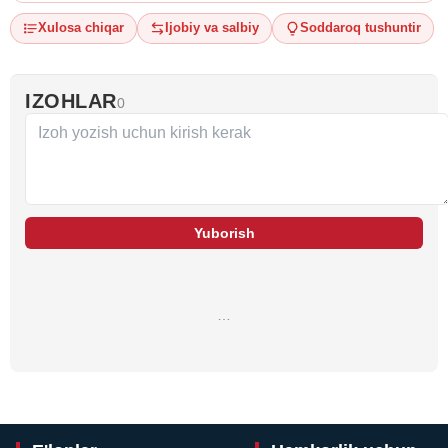
Xulosa chiqar
Ijobiy va salbiy
Soddaroq tushuntir
IZOHLAR
0
Yuborish
…