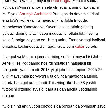
Fransiyalik yarim himoyachi
Paul Pogba
Monaco safida
kutilgan oʻyinni namoyish eta olmagach, uning faoliyatini
MLS yoki
Saudiya Arabistoni
Pro ligasida davom ettirishi
eng toʻgʻri yoʻl ekanligi haqida fikrlar bildirilmoqda.
Manchester Yunayted va Yuventus klublarining sobiq
yulduzi doping tufayli uzoq muddatli chetlatishdan soʻng
katta futbolga qaytgan edi, biroq uning Fransiyadagi faoliyati
omadsiz kechmoqda. Bu haqda Goal.com
xabar
beradi.
Liverpul va Monaco jamoalarining sobiq himoyachisi John
Arne Riise Pogbaning hozirgi holatidan hafsalasi pir
boʻlganini yashirmadi. 2018-yilgi jahon chempioni 2025-26-
yilgi mavsumda bor-yoʻgʻi 6 ta oʻyinda maydonga tushib,
birorta ham gol ura olmadi. Riisening fikricha, 33 yoshli
futbolchi oʻzining avvalgi darajasidan ancha uzoqlashib
qolgan.
“U oʻzining eng yuqori choʻqqisida boʻlganida oʻyinidan zavq