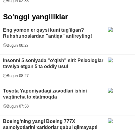
Bugun 02:33
So'nggi yangiliklar
Eng yomon er qaysi kuni tug‘ilgan?
Ruhshunoslardan "antiqa" antireyting!
Bugun 08:27
Insonni 5 soniyada "o‘qish" siri: Psixologlar
tavsiya etgan 5 ta oddiy usul
Bugun 08:27
Toyota Yaponiyadagi zavodlari ishini
vaqtincha toʻxtatmoqda
Bugun 07:58
Boeingʼning yangi Boeing 777X
samolyotlarini xaridorlar qabul qilmayapti