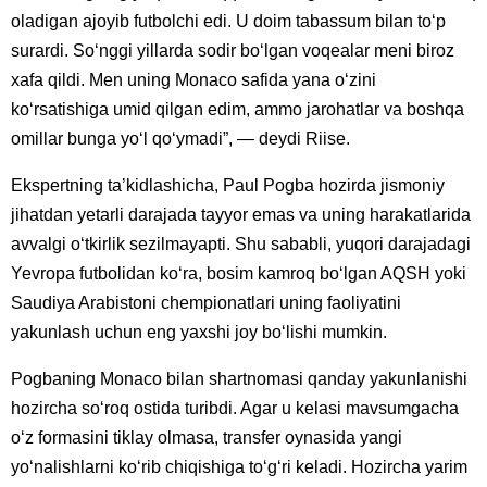
oladigan ajoyib futbolchi edi. U doim tabassum bilan toʻp
surardi. Soʻnggi yillarda sodir boʻlgan voqealar meni biroz
xafa qildi. Men uning Monaco safida yana oʻzini
koʻrsatishiga umid qilgan edim, ammo jarohatlar va boshqa
omillar bunga yoʻl qoʻymadi”, — deydi Riise.
Ekspertning taʼkidlashicha, Paul Pogba hozirda jismoniy
jihatdan yetarli darajada tayyor emas va uning harakatlarida
avvalgi oʻtkirlik sezilmayapti. Shu sababli, yuqori darajadagi
Yevropa futbolidan koʻra, bosim kamroq boʻlgan AQSH yoki
Saudiya Arabistoni chempionatlari uning faoliyatini
yakunlash uchun eng yaxshi joy boʻlishi mumkin.
Pogbaning Monaco bilan shartnomasi qanday yakunlanishi
hozircha soʻroq ostida turibdi. Agar u kelasi mavsumgacha
oʻz formasini tiklay olmasa, transfer oynasida yangi
yoʻnalishlarni koʻrib chiqishiga toʻgʻri keladi. Hozircha yarim