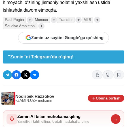
himoyachi oʻzining jismoniy holatini yaxshilash ustida
ishlashda davom etmoqda.
+
+
+
+
Paul Pogba
Monaco
Transfer
MLS
+
Saudiya Arabistoni
+
Zamin.uz saytini Google'ga qo'shing
"Zamin"ni Telegram'da o'qing!
Nodirbek Razzokov
Obuna bo'lish
«ZAMIN.UZ»
muharriri
Zamin AI bilan muhokama qiling
→
Yangilikni tahlil qiling, foydali maslahatlar oling