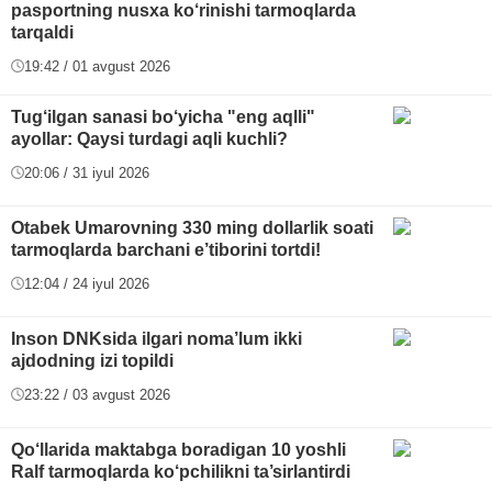
pasportning nusxa ko‘rinishi tarmoqlarda
tarqaldi
19:42 / 01 avgust 2026
Tug‘ilgan sanasi bo‘yicha "eng aqlli"
ayollar: Qaysi turdagi aqli kuchli?
20:06 / 31 iyul 2026
Otabek Umarovning 330 ming dollarlik soati
tarmoqlarda barchani e’tiborini tortdi!
12:04 / 24 iyul 2026
Inson DNKsida ilgari noma’lum ikki
ajdodning izi topildi
23:22 / 03 avgust 2026
Qo‘llarida maktabga boradigan 10 yoshli
Ralf tarmoqlarda ko‘pchilikni ta’sirlantirdi