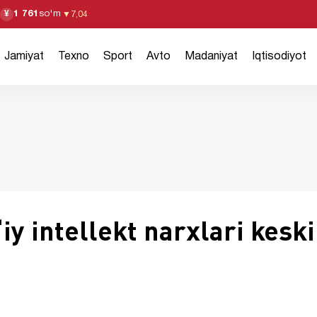
1 761
so'm
¥
▼
7,04
Jamiyat
Texno
Sport
Avto
Madaniyat
Iqtisodiyot
iy intellekt narxlari kesk