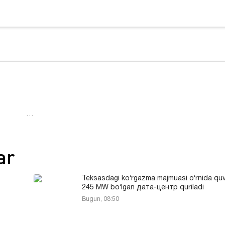
…
ar
Teksasdagi koʻrgazma majmuasi oʻrnida quv
245 MW boʻlgan дата-центр quriladi
Bugun, 08:50