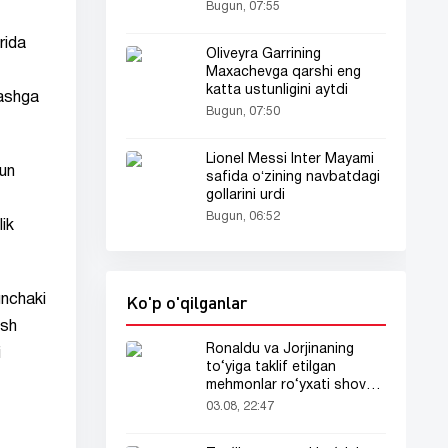
Bugun, 07:55
rida
Oliveyra Garrining
Maxachevga qarshi eng
katta ustunligini aytdi
lashga
Bugun, 07:50
Lionel Messi Inter Mayami
hun
safida oʻzining navbatdagi
gollarini urdi
Bugun, 06:52
lik
Ko'p o'qilganlar
unchaki
ish
Ronaldu va Jorjinaning
i
to‘yiga taklif etilgan
mehmonlar ro‘yxati shov-
shuvda
03.08, 22:47