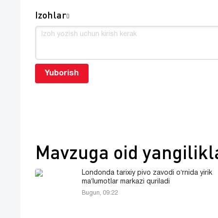
Izohlar
0
Yuborish
Mavzuga oid yangilikl
Londonda tarixiy pivo zavodi oʻrnida yirik
maʼlumotlar markazi quriladi
Bugun, 09:22