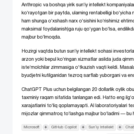
Anthropic va boshqa yirik sunʻiy intellekt kompaniyala
koʻrayotgan bir paytda, ularning rentabelligi boʻyich
ham shunga oʻxshash narx oʻsishini koʻrishimiz ehtim
maksimal foydalanish)ga ruju qoʻygan boʻlsa, endilikd
majbur boʻlmoqda.
Hozirgi vaqtda butun sunʻiy intellekt sohasi investor
arzon yoki bepul koʻringan xizmatlar aslida juda qim
isteʻmolchilar zimmasiga oʻtkazish vaqti keldi. Masalan
byudjetni kutilganidan tezroq sarflab yuborgani va endi
ChatGPT Plus uchun belgilangan 20 dollarlik oylik ob
taxminiy raqam sifatida tanlangan edi. Hatto eng ilgʻ
xarajatlarini toʻliq qoplamayapti. AI laboratoriyalari te
mijozlar qimmatroq toʻlashga majbur boʻladimi — bu ho
+
+
+
Microsoft
GitHub Copilot
Sunʻiy Intellekt
Cha