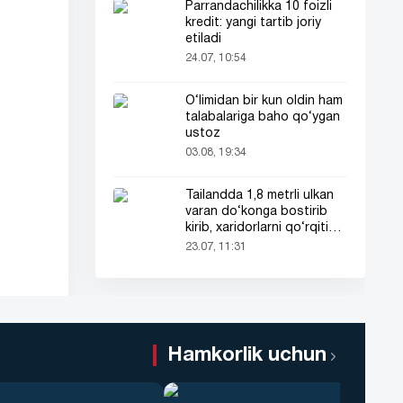
Parrandachilikka 10 foizli
kredit: yangi tartib joriy
etiladi
24.07, 10:54
O‘limidan bir kun oldin ham
talabalariga baho qo‘ygan
ustoz
03.08, 19:34
Tailandda 1,8 metrli ulkan
varan do‘konga bostirib
kirib, xaridorlarni qo‘rqitib
yubordi!
23.07, 11:31
Hamkorlik uchun