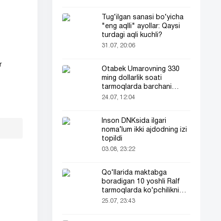
Tug‘ilgan sanasi bo‘yicha
"eng aqlli" ayollar: Qaysi
turdagi aqli kuchli?
31.07, 20:06
r
Otabek Umarovning 330
ming dollarlik soati
tarmoqlarda barchani
e’tiborini tortdi!
24.07, 12:04
Inson DNKsida ilgari
noma’lum ikki ajdodning izi
topildi
03.08, 23:22
Qo‘llarida maktabga
boradigan 10 yoshli Ralf
tarmoqlarda ko‘pchilikni
ta’sirlantirdi
25.07, 23:43