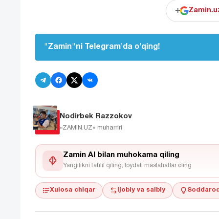
+
Zamin.uz
"Zamin"ni Telegram'da o'qing!
Nodirbek Razzokov
«ZAMIN.UZ»
muharriri
Zamin AI bilan muhokama qiling
Yangilikni tahlil qiling, foydali maslahatlar oling
Xulosa chiqar
Ijobiy va salbiy
Soddaroq