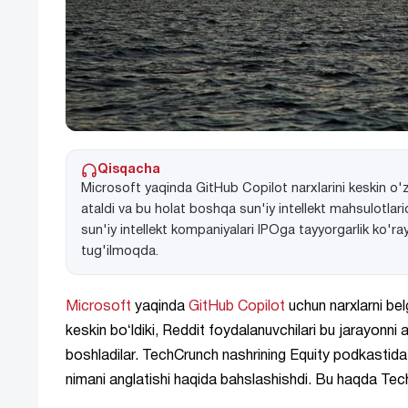
Qisqacha
Microsoft yaqinda GitHub Copilot narxlarini keskin o'
ataldi va bu holat boshqa sun'iy intellekt mahsulotlar
sun'iy intellekt kompaniyalari IPOga tayyorgarlik ko'ra
tug'ilmoqda.
Microsoft
yaqinda
GitHub Copilot
uchun narxlarni bel
keskin boʻldiki, Reddit foydalanuvchilari bu jarayon
boshladilar. TechCrunch nashrining Equity podkastida
nimani anglatishi haqida bahslashishdi. Bu haqda T