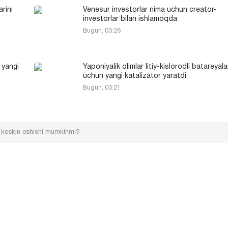
rini
Venesur investorlar nima uchun creator-
investorlar bilan ishlamoqda
Bugun, 03:26
 yangi
Yaponiyalik olimlar litiy-kislorodli batareyala
uchun yangi katalizator yaratdi
Bugun, 03:21
ri keskin oshishi mumkinmi?