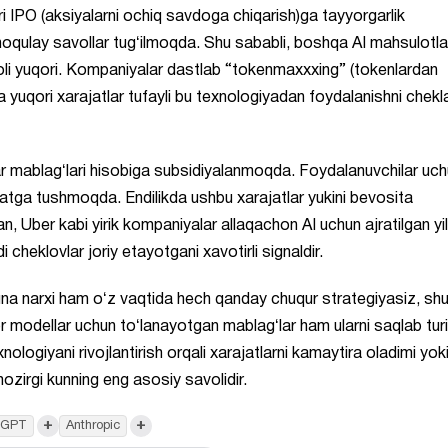
ri IPO (aksiyalarni ochiq savdoga chiqarish)ga tayyorgarlik
a noqulay savollar tugʻilmoqda. Shu sababli, boshqa AI mahsulotla
oli yuqori. Kompaniyalar dastlab “tokenmaxxxing” (tokenlardan
a yuqori xarajatlar tufayli bu texnologiyadan foydalanishni chek
lar mablagʻlari hisobiga subsidiyalanmoqda. Foydalanuvchilar uc
matga tushmoqda. Endilikda ushbu xarajatlar yukini bevosita
, Uber kabi yirik kompaniyalar allaqachon AI uchun ajratilgan yil
 cheklovlar joriy etayotgani xavotirli signaldir.
una narxi ham oʻz vaqtida hech qanday chuqur strategiyasiz, sh
or modellar uchun toʻlanayotgan mablagʻlar ham ularni saqlab tur
xnologiyani rivojlantirish orqali xarajatlarni kamaytira oladimi yok
zirgi kunning eng asosiy savolidir.
+
+
tGPT
Anthropic