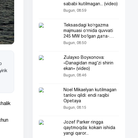
sababi kutilmagan... (video)
Bugun, 08:59
Teksasdagi koʻrgazma
majmuasi oʻrnida quvvati
245 MW boʻlgan дата-
центр quriladi
Bugun, 08:50
Zulayxo Boyxonova:
«Danagidan mag‘zi shirin
b
ekan» (video)
irik
Bugun, 08:46
Noel Mikaelyan kutilmagan
tanlov qildi: endi raqibi
Opetaya
chalik
Bugun, 08:15
chun
Jozef Parker ringga
qaytmoqda: kokain ishida
yangi qaror...