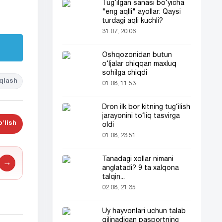
Tug‘ilgan sanasi bo‘yicha
"eng aqlli" ayollar: Qaysi
turdagi aqli kuchli?
31.07, 20:06
Oshqozonidan butun
o‘ljalar chiqqan maxluq
sohilga chiqdi
qlash
01.08, 11:53
Dron ilk bor kitning tug‘ilish
jarayonini to‘liq tasvirga
'lish
oldi
01.08, 23:51
Tanadagi xollar nimani
→
anglatadi? 9 ta xalqona
talqin...
02.08, 21:35
Uy hayvonlari uchun talab
qilinadigan pasportning