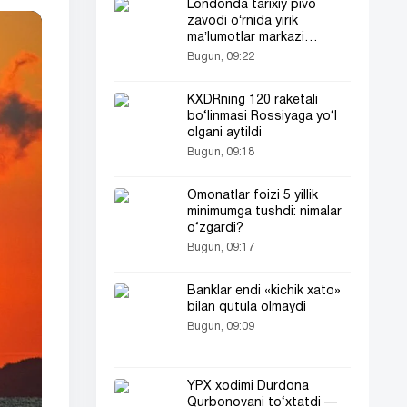
Londonda tarixiy pivo
zavodi oʻrnida yirik
maʼlumotlar markazi
quriladi
Bugun, 09:22
KXDRning 120 raketali
bo‘linmasi Rossiyaga yo‘l
olgani aytildi
Bugun, 09:18
Omonatlar foizi 5 yillik
minimumga tushdi: nimalar
o‘zgardi?
Bugun, 09:17
Banklar endi «kichik xato»
bilan qutula olmaydi
Bugun, 09:09
YPX xodimi Durdona
Qurbonovani to‘xtatdi —