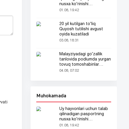
nusxa ko‘rinishi
tarmoqlarda tarqaldi
01.08, 19:42
20 yil kutilgan to‘liq
Quyosh tutilishi avgust
oyida kuzatiladi
03.08, 18:31
Malayziyadagi go‘zallik
tanlovida podiumda yurgan
tovuq tomoshabinlar
e’tiborini tortdi
04.08, 07:02
Muhokamada
vati
Uy hayvonlari uchun talab
qilinadigan pasportning
nusxa ko‘rinishi
tarmoqlarda tarqaldi
01.08, 19:42