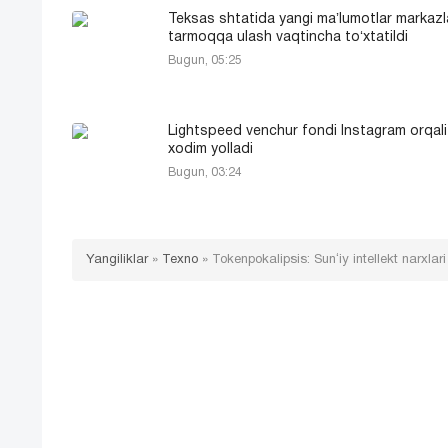
Teksas shtatida yangi maʼlumotlar markazla
tarmoqqa ulash vaqtincha toʻxtatildi
Bugun, 05:25
Lightspeed venchur fondi Instagram orqali
xodim yolladi
Bugun, 03:24
Yangiliklar
»
Texno
»
Tokenpokalipsis: Sunʻiy intellekt narxla