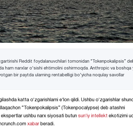
zgartirishi Reddit foydalanuvchilari tomonidan “Tokenpokalipsis” de
ida ham narxlar o'sishi ehtimolini oshirmoqda. Anthropic va boshqa y
yotgan bir paytda ularning rentabelligi bo'yicha noqulay savollar
gilashda katta oʻzgarishlarni eʻlon qildi. Ushbu oʻzgarishlar shun
ni allaqachon “Tokenpokalipsis” (Tokenpocalypse) deb atashni
 ekspertlar ushbu narx siyosati butun
sunʻiy intellekt
ekotizimi u
echcrunch.com
xabar
beradi.