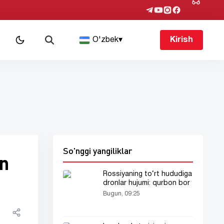
O'zbek
▾
Kirish
So'nggi yangiliklar
in
Rossiyaning to‘rt hududiga
dronlar hujumi: qurbon bor
Bugun, 09:25