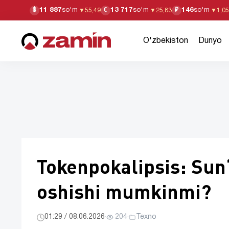
11 887
so'm
13 717
so'm
146
so'm
$
€
₽
▼
55,49
▼
25,83
▼
1,05
O'zbekiston
Dunyo
Tokenpokalipsis: Sunʻ
oshishi mumkinmi?
01:29 / 08.06.2026
·
204
·
Texno