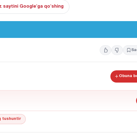
 saytini Google'ga qo'shing
Sa
Obuna bo
 tushuntir