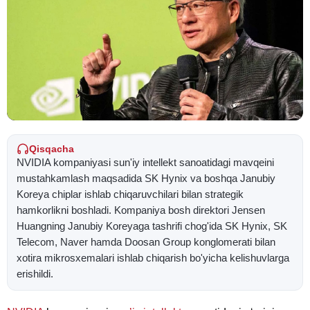
Qisqacha
NVIDIA kompaniyasi sun'iy intellekt sanoatidagi mavqeini
mustahkamlash maqsadida SK Hynix va boshqa Janubiy
Koreya chiplar ishlab chiqaruvchilari bilan strategik
hamkorlikni boshladi. Kompaniya bosh direktori Jensen
Huangning Janubiy Koreyaga tashrifi chog'ida SK Hynix, SK
Telecom, Naver hamda Doosan Group konglomerati bilan
xotira mikrosxemalari ishlab chiqarish bo'yicha kelishuvlarga
erishildi.