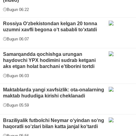
(video)
Bugun 06:22
Rossiya O‘zbekistondan kelgan 20 tonna
uzumni xavfli begona o‘t sababli to‘xtatdi
Bugun 06:07
Samarqandda qochishga urungan
haydovchi YPX hodimini sudrab ketgani
aks etgan holat barchani e’tiborini tortdi
Bugun 06:03
Maktablarda yangi xavfsizlik: ota-onalarning
maktab hududiga kirishi cheklanadi
Bugun 05:59
Braziliyalik futbolchi Neymar o‘yindan so‘ng
haqoratli so‘zlari bilan katta janjal ko‘tardi
Bugun 05:56