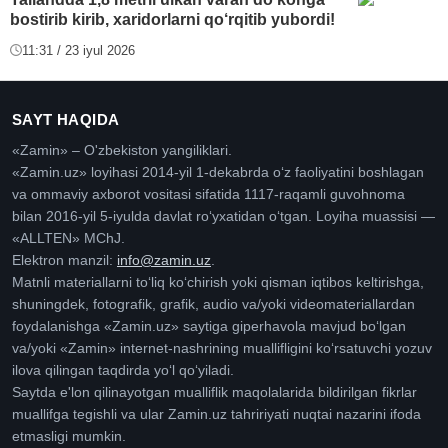
bostirib kirib, xaridorlarni qo‘rqitib yubordi!
11:31 / 23 iyul 2026
SAYT HAQIDA
«Zamin» – O'zbekiston yangiliklari.
«Zamin.uz» loyihasi 2014-yil 1-dekabrda oʻz faoliyatini boshlagan
va ommaviy axborot vositasi sifatida 1117-raqamli guvohnoma
bilan 2016-yil 5-iyulda davlat roʻyxatidan oʻtgan. Loyiha muassisi —
«ALLTEN» MChJ.
Elektron manzil:
info@zamin.uz
.
Matnli materiallarni toʻliq koʻchirish yoki qisman iqtibos keltirishga,
shuningdek, fotografik, grafik, audio va/yoki videomateriallardan
foydalanishga «Zamin.uz» saytiga giperhavola mavjud boʻlgan
va/yoki «Zamin» internet-nashrining muallifligini koʻrsatuvchi yozuv
ilova qilingan taqdirda yoʻl qoʻyiladi.
Saytda e'lon qilinayotgan mualliflik maqolalarida bildirilgan fikrlar
muallifga tegishli va ular Zamin.uz tahririyati nuqtai nazarini ifoda
etmasligi mumkin.