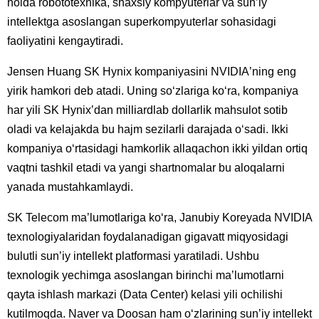
holda robototexnika, shaxsiy kompyuterlar va sunʼiy
intellektga asoslangan superkompyuterlar sohasidagi
faoliyatini kengaytiradi.
Jensen Huang SK Hynix kompaniyasini NVIDIAʼning eng
yirik hamkori deb atadi. Uning soʻzlariga koʻra, kompaniya
har yili SK Hynixʼdan milliardlab dollarlik mahsulot sotib
oladi va kelajakda bu hajm sezilarli darajada oʻsadi. Ikki
kompaniya oʻrtasidagi hamkorlik allaqachon ikki yildan ortiq
vaqtni tashkil etadi va yangi shartnomalar bu aloqalarni
yanada mustahkamlaydi.
SK Telecom maʼlumotlariga koʻra, Janubiy Koreyada NVIDIA
texnologiyalaridan foydalanadigan gigavatt miqyosidagi
bulutli sunʼiy intellekt platformasi yaratiladi. Ushbu
texnologik yechimga asoslangan birinchi maʼlumotlarni
qayta ishlash markazi (Data Center) kelasi yili ochilishi
kutilmoqda. Naver va Doosan ham oʻzlarining sunʼiy intellekt