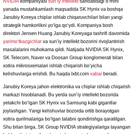
NVIDIA
kompaniyasi
sunʼiy intellekt
sanoatidagi oʻrnini
yanada mustahkamlash maqsadida SK Hynix va boshqa
Janubiy Koreya chiplar ishlab chiqaruvchilari bilan yangi
strategik hamkorlikni yoʻlga qoʻydi. Kompaniya bosh
direktori Jensen Huang Janubiy Koreyaga tashrifi davomida
yarimoʻtkazgichlar
va sunʼiy intellekt bozorini rivojlantirish
masalalarini muhokama qildi. Natijada NVIDIA SK Hynix,
SK Telecom, Naver va Doosan Group konglomerati bilan
xotira mikrosxemalari ishlab chiqarish boʻyicha
kelishuvlarga erishdi. Bu haqda Ixbt.com
xabar
beradi.
Janubiy Koreya jahon elektronika va chiplar ishlab chiqarish
markazi hisoblanadi. Bu yerda sunʼiy intellekt bozorida
yetakchi boʻlgan SK Hynix va Samsung kabi gigantlar
joylashgan. Yangi kelishuvlar bozorda ortib borayotgan
xotira qurilmalariga boʻlgan talabni qondirishga qaratilgan.
Shu bilan birga, SK Group NVIDIA strategiyalariga tayangan