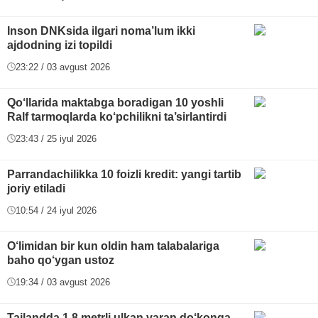
Inson DNKsida ilgari noma’lum ikki
ajdodning izi topildi
23:22 / 03 avgust 2026
Qo‘llarida maktabga boradigan 10 yoshli
Ralf tarmoqlarda ko‘pchilikni ta’sirlantirdi
23:43 / 25 iyul 2026
Parrandachilikka 10 foizli kredit: yangi tartib
joriy etiladi
10:54 / 24 iyul 2026
O‘limidan bir kun oldin ham talabalariga
baho qo‘ygan ustoz
19:34 / 03 avgust 2026
Tailandda 1,8 metrli ulkan varan do‘konga