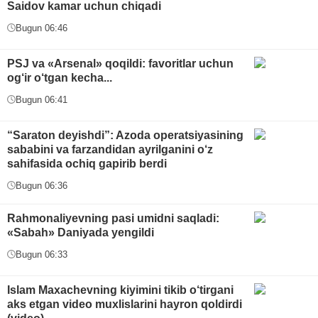
Saidov kamar uchun chiqadi
Bugun 06:46
PSJ va «Arsenal» qoqildi: favoritlar uchun
og‘ir o‘tgan kecha...
Bugun 06:41
“Saraton deyishdi”: Azoda operatsiyasining
sababini va farzandidan ayrilganini o‘z
sahifasida ochiq gapirib berdi
Bugun 06:36
Rahmonaliyevning pasi umidni saqladi:
«Sabah» Daniyada yengildi
Bugun 06:33
Islam Maxachevning kiyimini tikib o‘tirgani
aks etgan video muxlislarini hayron qoldirdi