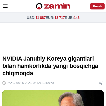
Kirish
USD
:
11 887
EUR
:
13 717
RUB
:
146
NVIDIA Janubiy Koreya gigantlari
bilan hamkorlikda yangi bosqichga
chiqmoqda
13:25 / 08.06.2026
·
124
·
Texno