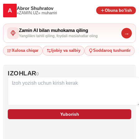
Abror Shuhratov
A
Obuna bo'lish
«ZAMIN.UZ»
muharriri
Zamin AI bilan muhokama qiling
→
Yangilikni tahlil qiling, foydali maslahatlar oling
Xulosa chiqar
Ijobiy va salbiy
Soddaroq tushuntir
IZOHLAR
0
Yuborish