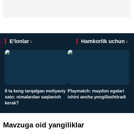
…
E'lonlar
Hamkorlik uchun
8 ta keng tarqalgan moliyaviy
Playmatch: maydon egalari
P
xato: nimalardan saqlanish
ishini ancha yengillashtiradi
u
kerak?
x
Mavzuga oid yangiliklar