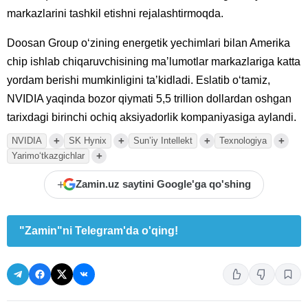
markazlarini tashkil etishni rejalashtirmoqda.
Doosan Group oʻzining energetik yechimlari bilan Amerika
chip ishlab chiqaruvchisining maʼlumotlar markazlariga katta
yordam berishi mumkinligini taʼkidladi. Eslatib oʻtamiz,
NVIDIA yaqinda bozor qiymati 5,5 trillion dollardan oshgan
tarixdagi birinchi ochiq aksiyadorlik kompaniyasiga aylandi.
+
+
+
+
NVIDIA
SK Hynix
Sunʼiy Intellekt
Texnologiya
+
Yarimoʻtkazgichlar
+
Zamin.uz saytini Google'ga qo'shing
"Zamin"ni Telegram'da o'qing!