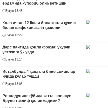
ёрдамида қўпориб олиб кетишди
Бугун 13:48
Кола ичган 12 ёшли бола қонли қусиш
билан шифохонага ётқизилди
Бугун 13:22
Дарс пайтида қонли фожиа: ўқувчи
устозига ўқ узди
Бугун 13:14
Истанбулда 4 қаватли бино сониялар
ичида қулаб тушди
Бугун 13:08
Роналдунинг тўйида катта шов-шув:
Бруно таклиф қилинмадими?