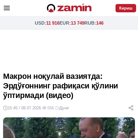
Кириш
USD
:
11 916
EUR
:
13 749
RUB
:
146
Макрон ноқулай вазиятда:
Эрдўғоннинг рафиқаси қўлини
ўптирмади (видео)
15:45 / 08.07.2026
·
556
·
Дунё