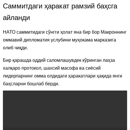
Саммитдаги ҳаракат рамзий баҳсга
айланди
НАТО саммитидаги сўнгги ҳолат яна бир бор Макроннинг
оммавий дипломатия услубини муҳокама марказига
олиб чиқди.
Бир қарашда оддий саломлашувдек кўринган лаҳза
халқаро протокол, шахсий масофа ва сиёсий
лидерларнинг омма олдидаги ҳаракатлари ҳақида янги
баҳсларни бошлаб берди.