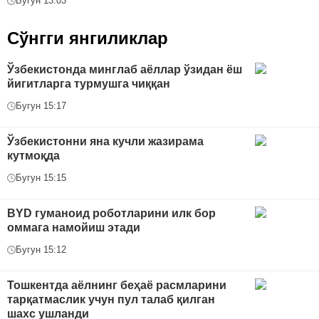
Бугун 13:03
Сўнгги янгиликлар
Ўзбекистонда минглаб аёллар ўзидан ёш
йигитларга турмушга чиққан
Бугун 15:17
Ўзбекистонни яна кучли жазирама
кутмоқда
Бугун 15:15
BYD гуманоид роботларини илк бор
оммага намойиш этади
Бугун 15:12
Тошкентда аёлнинг беҳаё расмларини
тарқатмаслик учун пул талаб қилган
шахс ушланди