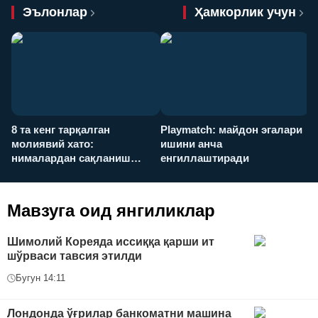
Эълонлар
Ҳамкорлик учун
8 та кенг тарқалган
Playmatch: майдон эгалари
P
молиявий хато:
ишини анча
у
нималардан сақланиш
енгиллаштиради
х
керак?
Мавзуга оид янгиликлар
Шимолий Кореяда иссиққа қарши ит
шўрваси тавсия этилди
Бугун 14:11
Лондонда ўғрилар банкоматни машина