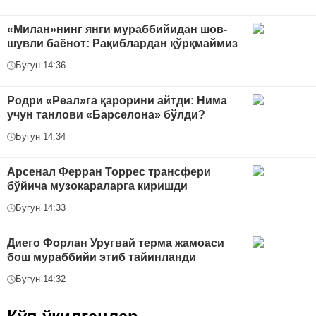
«Милан»нинг янги мураббийидан шов-
шувли баёнот: Рақиблардан қўрқмаймиз
Бугун 14:36
Родри «Реал»га қарорини айтди: Нима
учун танлови «Барселона» бўлди?
Бугун 14:34
Арсенал Ферран Торрес трансфери
бўйича музокараларга киришди
Бугун 14:33
Диего Форлан Уругвай терма жамоаси
бош мураббийи этиб тайинланди
Бугун 14:32