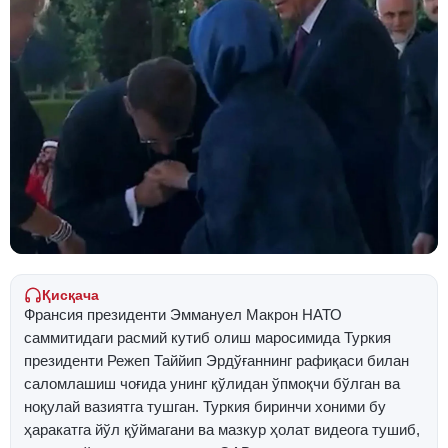
Қисқача
Франсия президенти Эммануел Макрон НАТО
саммитидаги расмий кутиб олиш маросимида Туркия
президенти Режеп Таййип Эрдўғаннинг рафиқаси билан
саломлашиш чоғида унинг қўлидан ўпмоқчи бўлган ва
ноқулай вазиятга тушган. Туркия биринчи хоними бу
ҳаракатга йўл қўймагани ва мазкур ҳолат видеога тушиб,