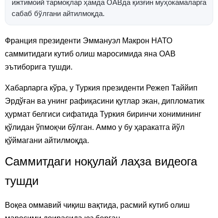
ижтимоий тармоқлар ҳамда ОАВда қизғин муҳокамаларга
сабаб бўлгани айтилмоқда.
Франция президенти Эммануэл Макрон НАТО
саммитидаги кутиб олиш маросимида яна ОАВ
эътиборига тушди.
Хабарларга кўра, у Туркия президенти Режеп Таййип
Эрдўған ва унинг рафиқасини қутлар экан, дипломатик
ҳурмат белгиси сифатида Туркия биринчи хонимининг
қўлидан ўпмоқчи бўлган. Аммо у бу ҳаракатга йўл
қўймагани айтилмоқда.
Саммитдаги ноқулай лаҳза видеога
тушди
Воқеа оммавий чиқиш вақтида, расмий кутиб олиш