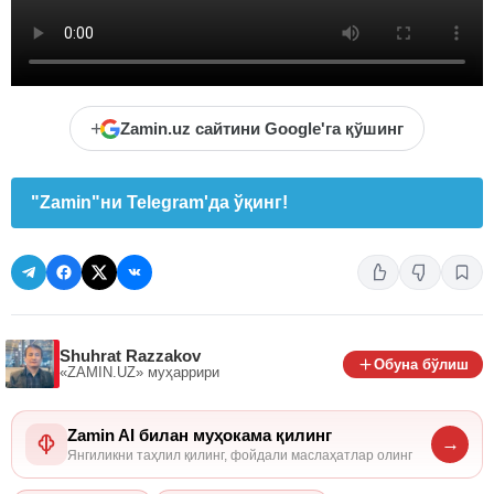
+
Zamin.uz сайтини Google'га қўшинг
"Zamin"ни Telegram'да ўқинг!
Shuhrat Razzakov
Обуна бўлиш
«ZAMIN.UZ»
муҳаррири
Zamin AI билан муҳокама қилинг
→
Янгиликни таҳлил қилинг, фойдали маслаҳатлар олинг