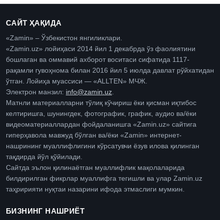
САЙТ ҲАҚИДА
«Zamin» – Ўзбекистон янгиликлари.
«Zamin.uz» лойиҳаси 2014 йил 1 декабрда ўз фаолиятини
бошлаган ва оммавий ахборот воситаси сифатида 1117-
рақамли гувоҳнома билан 2016 йил 5 июлда давлат рўйхатидан
ўтган. Лойиҳа муассиси — «ALLTEN» МЧЖ.
Электрон манзил:
info@zamin.uz
.
Матнли материалларни тўлиқ кўчириш ёки қисман иқтибос
келтиришга, шунингдек, фотографик, график, аудио ва/ёки
видеоматериаллардан фойдаланишга «Zamin.uz» сайтига
гиперҳавола мавжуд бўлган ва/ёки «Zamin» интернет-
нашрининг муаллифлигини кўрсатувчи ёзув илова қилинган
тақдирда йўл қўйилади.
Сайтда эълон қилинаётган муаллифлик мақолаларида
билдирилган фикрлар муаллифга тегишли ва улар Zamin.uz
таҳририяти нуқтаи назарини ифода этмаслиги мумкин.
БИЗНИНГ НАШРИЁТ