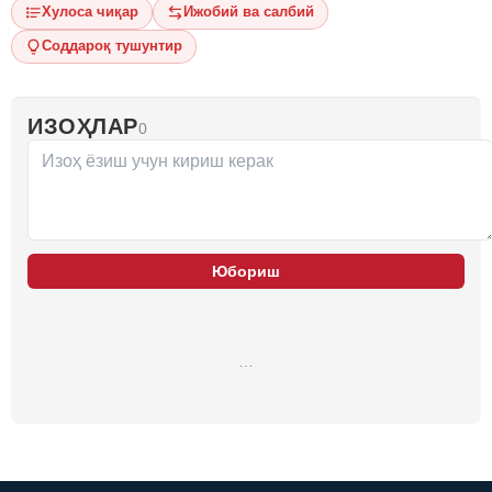
Хулоса чиқар
Ижобий ва салбий
Соддароқ тушунтир
ИЗОҲЛАР
0
Юбориш
…