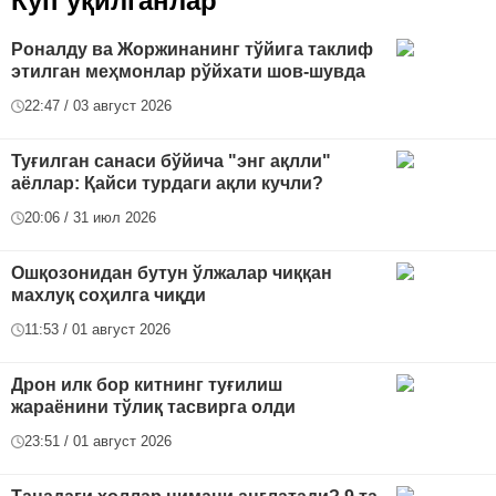
Кўп ўқилганлар
Роналду ва Жоржинанинг тўйига таклиф
этилган меҳмонлар рўйхати шов-шувда
22:47 / 03 август 2026
Туғилган санаси бўйича "энг ақлли"
аёллар: Қайси турдаги ақли кучли?
20:06 / 31 июл 2026
Ошқозонидан бутун ўлжалар чиққан
махлуқ соҳилга чиқди
11:53 / 01 август 2026
Дрон илк бор китнинг туғилиш
жараёнини тўлиқ тасвирга олди
23:51 / 01 август 2026