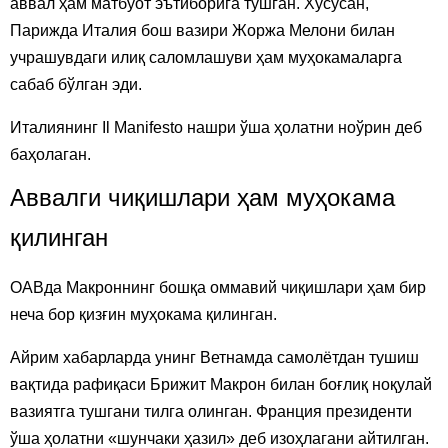
аввал ҳам матбуот эътиборига тушган. Хусусан,
Парижда Италия бош вазири Жоржа Мелони билан
учрашувдаги илиқ саломлашуви ҳам муҳокамаларга
сабаб бўлган эди.
Италиянинг Il Manifesto нашри ўша ҳолатни ноўрин деб
баҳолаган.
Аввалги чиқишлари ҳам муҳокама
қилинган
ОАВда Макроннинг бошқа оммавий чиқишлари ҳам бир
неча бор қизғин муҳокама қилинган.
Айрим хабарларда унинг Ветнамда самолётдан тушиш
вақтида рафиқаси Брижит Макрон билан боғлиқ ноқулай
вазиятга тушгани тилга олинган. Франция президенти
ўша ҳолатни «шунчаки ҳазил» деб изоҳлагани айтилган.