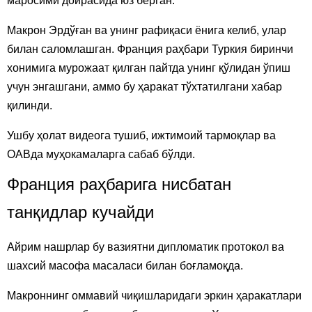
маросими доирасида юз берган.
Макрон Эрдўған ва унинг рафиқаси ёнига келиб, улар
билан саломлашган. Франция раҳбари Туркия биринчи
хонимига мурожаат қилган пайтда унинг қўлидан ўпиш
учун энгашгани, аммо бу ҳаракат тўхтатилгани хабар
қилинди.
Ушбу ҳолат видеога тушиб, ижтимоий тармоқлар ва
ОАВда муҳокамаларга сабаб бўлди.
Франция раҳбарига нисбатан
танқидлар кучайди
Айрим нашрлар бу вазиятни дипломатик протокол ва
шахсий масофа масаласи билан боғламоқда.
Макроннинг оммавий чиқишларидаги эркин ҳаракатлари