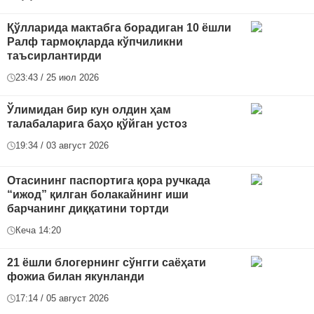
Қўлларида мактабга борадиган 10 ёшли
Ралф тармоқларда кўпчиликни
таъсирлантирди
23:43 / 25 июл 2026
Ўлимидан бир кун олдин ҳам
талабаларига баҳо қўйган устоз
19:34 / 03 август 2026
Отасининг паспортига қора ручкада
“ижод” қилган болакайнинг иши
барчанинг диққатини тортди
Кеча 14:20
21 ёшли блогернинг сўнгги саёҳати
фожиа билан якунланди
17:14 / 05 август 2026