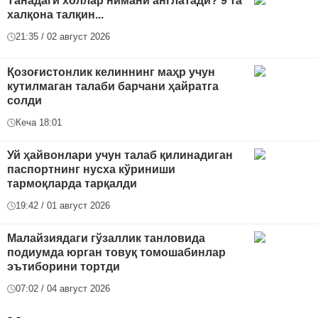
Танадаги холлар нимани англатади? 9 та
халқона талқин...
21:35 / 02 август 2026
Қозоғистонлик келиннинг маҳр учун
кутилмаган талаби барчани ҳайратга
солди
Кеча 18:01
Уй ҳайвонлари учун талаб қилинадиган
паспортнинг нусха кўриниши
тармоқларда тарқалди
19:42 / 01 август 2026
Малайзиядаги гўзаллик танловида
подиумда юрган товуқ томошабинлар
эътиборини тортди
07:02 / 04 август 2026