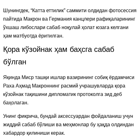
Шунингдек, “Катта еттилик” саммити олдидан фотосессия
пайтида Макрон ва Германия канцлери рафиқаларининг
ўхшаш либослари сабаб ноқулай ҳолат юзага келгани
ҳам матбуотда ёритилган.
Қора кўзойнак ҳам баҳсга сабаб
бўлган
Яқинда Миср ташқи ишлар вазирининг собиқ ёрдамчиси
Раха Аҳмад Макроннинг расмий учрашувларда қора
кўзойнак тақишини дипломатик протоколга зид деб
баҳолаган.
Унинг фикрича, бундай аксессуардан фойдаланиш учун
жиддий сабаб бўлиши ва меҳмонлар бу ҳақда олдиндан
хабардор қилиниши керак.