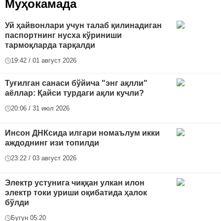
Муҳокамада
Уй ҳайвонлари учун талаб қилинадиган
паспортнинг нусха кўриниши
тармоқларда тарқалди
19:42 / 01 август 2026
Туғилган санаси бўйича "энг ақлли"
аёллар: Қайси турдаги ақли кучли?
20:06 / 31 июл 2026
Инсон ДНКсида илгари номаълум икки
аждоднинг изи топилди
23:22 / 03 август 2026
Электр устунига чиққан улкан илон
электр токи уриши оқибатида ҳалок
бўлди
Бугун 05:20