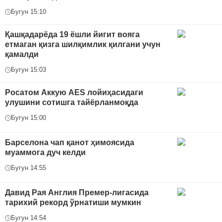
Бугун 15:10
Қашқадарёда 19 ёшли йигит вояга
етмаган қизга шилқимлик қилгани учун
қамалди
Бугун 15:03
Росатом Аккую AES лойиҳасидаги
улушини сотишга тайёрланмоқда
Бугун 15:00
Барселона чап қанот ҳимоясида
муаммога дуч келди
Бугун 14:55
Давид Рая Англия Премер-лигасида
тарихий рекорд ўрнатиши мумкин
Бугун 14:54