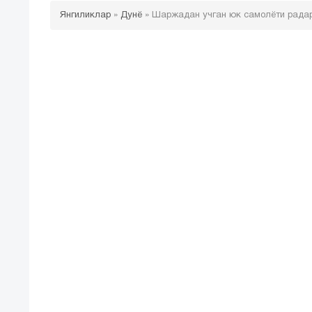
Янгиликлар
»
Дунё
»
Шаржадан учган юк самолёти радар