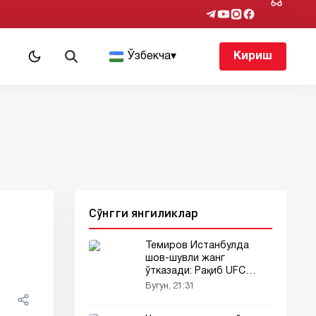
т
Ўзбекча
▾
Кириш
Сўнгги янгиликлар
Темиров Истанбулда
шов-шувли жанг
ўтказади: Рақиб UFC
собиқ юлдузи...
Бугун, 21:31