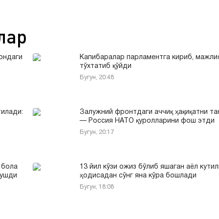
лар
рондаги
Капибаралар парламентга кириб, мажли
тўхтатиб қўйди
Бугун, 20:48
тилади:
Залужний фронтдаги аччиқ ҳақиқатни та
— Россия НАТО қуролларини фош этди
Бугун, 20:17
 бола
13 йил кўзи ожиз бўлиб яшаган аёл кути
тушди
ҳодисадан сўнг яна кўра бошлади
Бугун, 18:08