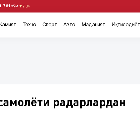
1 761
сўм
▼
7,04
Жамият
Техно
Спорт
Авто
Маданият
Иқтисодиё
самолёти радарлардан