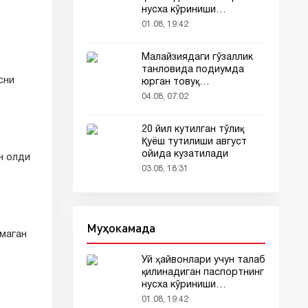
нусха кўриниши
тармоқларда тарқалди
01.08, 19:42
Малайзиядаги гўзаллик
танловида подиумда
сни
юрган товуқ
томошабинлар
04.08, 07:02
эътиборини тортди
20 йил кутилган тўлиқ
Қуёш тутилиши август
ойида кузатилади
н олди
03.08, 18:31
Муҳокамада
лмаган
Уй ҳайвонлари учун талаб
қилинадиган паспортнинг
нусха кўриниши
тармоқларда тарқалди
01.08, 19:42