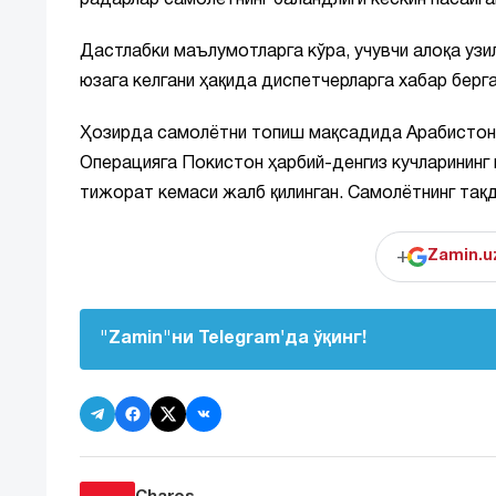
радарлар самолётнинг баландлиги кескин пасайган
Дастлабки маълумотларга кўра, учувчи алоқа узи
юзага келгани ҳақида диспетчерларга хабар берга
Ҳозирда самолётни топиш мақсадида Арабистон 
Операцияга Покистон ҳарбий-денгиз кучларининг
тижорат кемаси жалб қилинган. Самолётнинг тақ
+
Zamin.u
"Zamin"ни Telegram'да ўқинг!