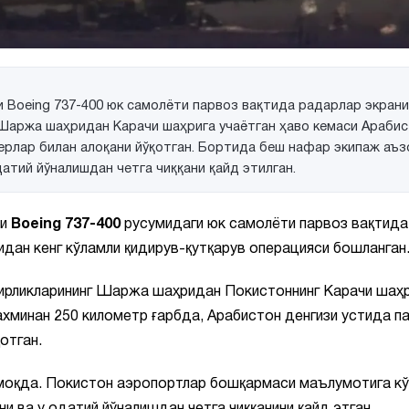
 Boeing 737-400 юк самолёти парвоз вақтида радарлар экран
 Шаржа шаҳридан Карачи шаҳрига учаётган ҳаво кемаси Араби
ерлар билан алоқани йўқотган. Бортида беш нафар экипаж аъз
датий йўналишдан четга чиққани қайд этилган.
ли
Boeing 737-400
русумидаги юк самолёти парвоз вақтида
дан кенг кўламли қидирув-қутқарув операцияси бошланган
ирликларининг Шаржа шаҳридан Покистоннинг Карачи шаҳ
ахминан 250 километр ғарбда, Арабистон денгизи устида п
отган.
моқда. Покистон аэропортлар бошқармаси маълумотига кў