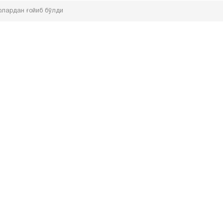
лардан ғойиб бўлди