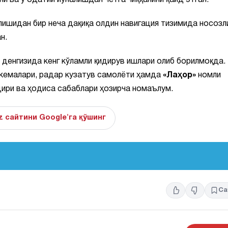
и ва у одатий йўналишдан четга чиққанини қайд этган.
лишидан бир неча дақиқа олдин навигация тизимида носозл
н.
денгизида кенг кўламли қидирув ишлари олиб борилмоқда.
 кемалари, радар кузатув самолёти ҳамда
«Лаҳор»
номли
дири ва ҳодиса сабаблари ҳозирча номаълум.
z сайтини Google'га қўшинг
Са