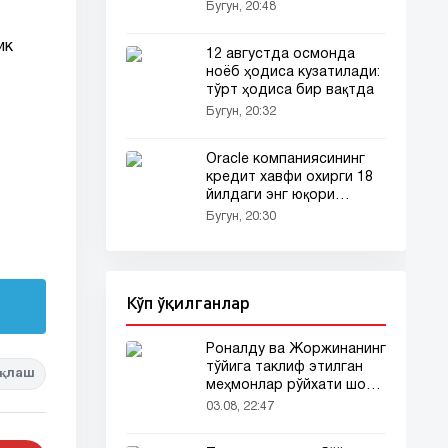
Бугун, 20:48
ик
12 августда осмонда
ноёб ҳодиса кузатилади:
тўрт ҳодиса бир вақтда
Бугун, 20:32
Oracle компаниясининг
кредит хавфи охирги 18
йилдаги энг юқори
даражага чиқди
Бугун, 20:30
Кўп ўқилганлар
Роналду ва Жоржинанинг
тўйига таклиф этилган
қлаш
меҳмонлар рўйхати шов-
шувда
03.08, 22:47