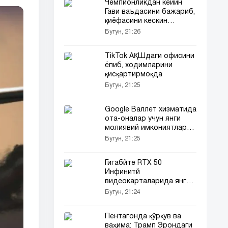
Чемпионликдан кейин
Гави ваъдасини бажариб,
қиёфасини кескин
ўзгартирди
Бугун, 21:26
TikTok АҚШдаги офисини
ёпиб, ходимларини
қисқартирмоқда
Бугун, 21:25
Google Валлет хизматида
ота-оналар учун янги
молиявий имкониятлар
яратилди
Бугун, 21:25
Гигабйте RTX 50
Инфинитй
видеокарталарида янги
12VHPWR ечимини
Бугун, 21:24
синамоқда
Пентагонда қўрқув ва
ваҳима: Трамп Эрондаги