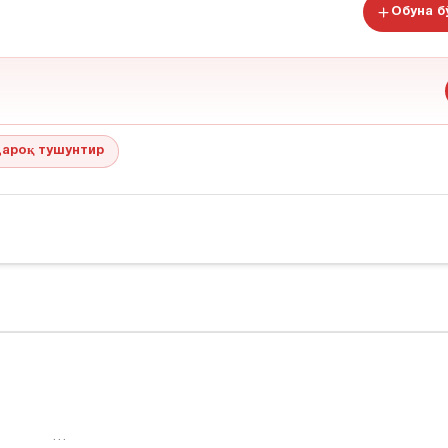
Обуна 
ароқ тушунтир
…