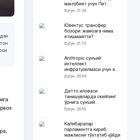
мағлубият учун Пит
Хегсетни айблади
Бугун, 21:24
Ювентус трансфер
бозори: жамоага нима
идан
етишмаяпти?
стон
Бугун, 21:15
оси
Anthropic сунъий
интеллект
инфратузилмаси учун яна
36 миллиард доллар
Бугун, 20:59
жалб қилиши мумкин
.
Дитто иловаси
танишувларда скейпинг
рига
ўрнига сунъий
интеллектни жорий
арвоз
Бугун, 20:55
этмоқда
Капибаралар
парламентга кириб,
ра,
мажлисни тўхтатиб қўйди