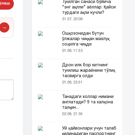
Туғилган санаси бўйича
бўлиш
"энг ақлли" аёллар: Қайси
турдаги ақли кучли?
31.07, 20:06
→
Ошқозонидан бутун
ўлжалар чиққан махлуқ
соҳилга чиқди
01.08, 11:53
Дрон илк бор китнинг
туғилиш жараёнини тўлиқ
тасвирга олди
01.08, 23:51
Танадаги холлар нимани
англатади? 9 та халқона
талқин...
02.08, 21:35
Уй ҳайвонлари учун талаб
қилинадиган паспортнинг