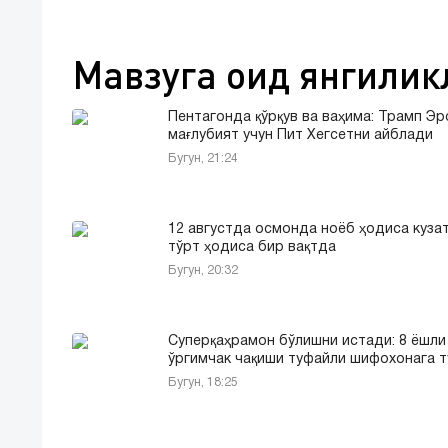
Мавзуга оид янгилик
Пентагонда қўрқув ва ваҳима: Трамп Э
мағлубият учун Пит Хегсетни айблади
Бугун, 21:24
12 августда осмонда ноёб ҳодиса куза
тўрт ҳодиса бир вақтда
Бугун, 20:32
Суперқаҳрамон бўлишни истади: 8 ёшли
ўргимчак чақиши туфайли шифохонага 
Бугун, 18:25