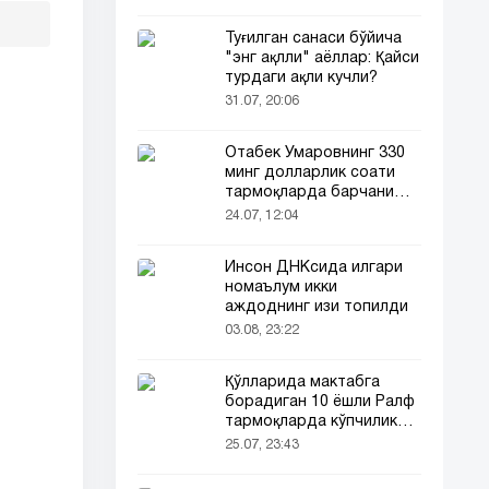
Туғилган санаси бўйича
"энг ақлли" аёллар: Қайси
турдаги ақли кучли?
31.07, 20:06
Отабек Умаровнинг 330
минг долларлик соати
тармоқларда барчани
эътиборини тортди!
24.07, 12:04
Инсон ДНКсида илгари
номаълум икки
аждоднинг изи топилди
03.08, 23:22
Қўлларида мактабга
борадиган 10 ёшли Ралф
тармоқларда кўпчиликни
таъсирлантирди
25.07, 23:43