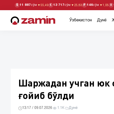
11 887
сўм
13 717
сўм
146
сўм
$
€
₽
¥
▼
55,49
▼
25,83
▼
1,05
Ўзбекистон
Дунё
Шаржадан учган юк 
ғойиб бўлди
13:17 / 09.07.2026
·
1.1K
·
Дунё