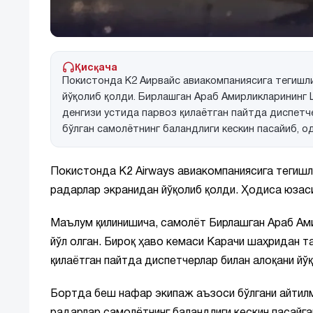
Қисқача
Покистонда K2 Аирвайс авиакомпаниясига тегишли
йўқолиб қолди. Бирлашган Араб Амирликларининг
денгизи устида парвоз қилаётган пайтда диспетч
бўлган самолётнинг баландлиги кескин пасайиб, о
Покистонда K2 Airways авиакомпаниясига тегиш
радарлар экранидан йўқолиб қолди. Ҳодиса юзаси
Маълум қилинишича, самолёт Бирлашган Араб Ам
йўл олган. Бироқ ҳаво кемаси Карачи шаҳридан т
қилаётган пайтда диспетчерлар билан алоқани йўқ
Бортда беш нафар экипаж аъзоси бўлгани айтил