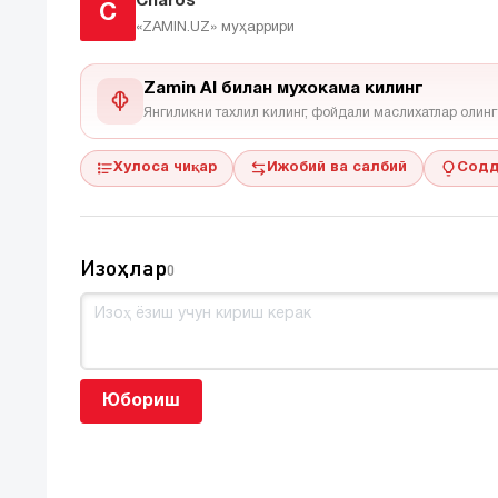
Charos
C
«ZAMIN.UZ»
муҳаррири
Zamin AI билан мухокама килинг
Янгиликни тахлил килинг, фойдали маслихатлар олинг
Хулоса чиқар
Ижобий ва салбий
Содд
Изоҳлар
0
Юбориш