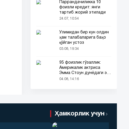
Паррандачиликка 10
фоизли кредит: янги
тартиб жорий этилади
24.07, 10:54
Ўлимидан бир кун олдин
ҳам талабаларига баҳо
қўйган устоз
03.08, 19:34
95 фоизлик гўзаллик:
Америкалик актриса
Эмма Стоун дунёдаги энг
гўзал аёл деб топилди!
04.08, 14:16
Ҳамкорлик учун