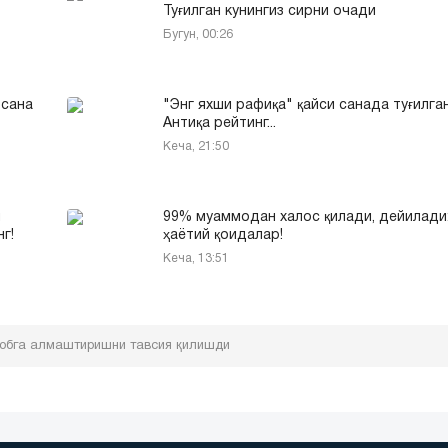
Туғилган кунингиз сирни очади
Бугун, 00:26
 сана
"Энг яхши рафиқа" қайси санада туғилга
Антиқа рейтинг...
Кеча, 21:50
и
99% муаммодан халос қилади, дейилади:
г!
ҳаётий қоидалар!
Кеча, 13:51
тобга алмаштиришни тавсия қилишди