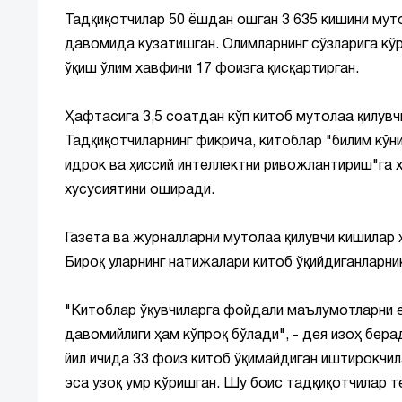
Тадқиқотчилар 50 ёшдан ошган 3 635 кишини мутол
давомида кузатишган. Олимларнинг сўзларига кўра
ўқиш ўлим хавфини 17 фоизга қисқартирган.
Ҳафтасига 3,5 соатдан кўп китоб мутолаа қилувч
Тадқиқотчиларнинг фикрича, китоблар "билим кў
идрок ва ҳиссий интеллектни ривожлантириш"га х
хусусиятини оширади.
Газета ва журналларни мутолаа қилувчи кишилар 
Бироқ уларнинг натижалари китоб ўқийдиганларни
"Китоблар ўқувчиларга фойдали маълумотларни ет
давомийлиги ҳам кўпроқ бўлади", - дея изоҳ бера
йил ичида 33 фоиз китоб ўқимайдиган иштирокчил
эса узоқ умр кўришган. Шу боис тадқиқотчилар т