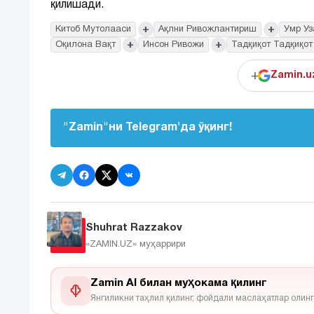
қилишади.
+
+
Китоб Мутолааси
Ақлни Ривожлантириш
Умр У
+
+
Оқилона Вақт
Инсон Ривожи
Тадқиқот Тадқиқот
+
Zamin.u
"Zamin"ни Telegram'да ўқинг!
Shuhrat Razzakov
«ZAMIN.UZ»
муҳаррири
Zamin AI билан муҳокама қилинг
Янгиликни таҳлил қилинг, фойдали маслаҳатлар олинг