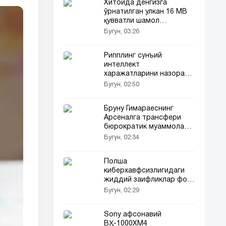
Хитойда денгизга
ўрнатилган улкан 16 МВ
қувватли шамол
турбинаси ишга тушди
Бугун, 03:26
Рипплинг сунъий
интеллект
харажатларини назорат
қилувчи воситани тақдим
Бугун, 02:50
этди
Бруну Гимараеснинг
Арсеналга трансфери
бюрократик муаммолар
сабаб кечикмоқда
Бугун, 02:34
Полша
киберхавфсизлигидаги
жиддий заифликлар фош
этилди
Бугун, 02:29
Sony афсонавий
ВҲ-1000XM4