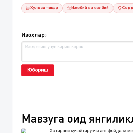
Хулоса чиқар
Ижобий ва салбий
Содд
Изоҳлар
0
Юбориш
Мавзуга оид янгилик
Хотирани кучайтирувчи энг фойдали ме