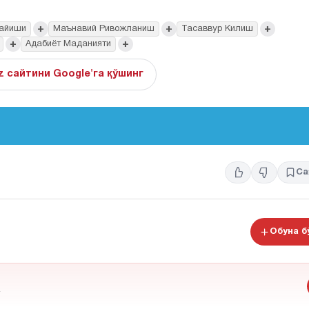
+
+
+
зайиши
Маънавий Ривожланиш
Тасаввур Килиш
+
+
Адабиёт Маданияти
z сайтини Google'га қўшинг
Са
Обуна 