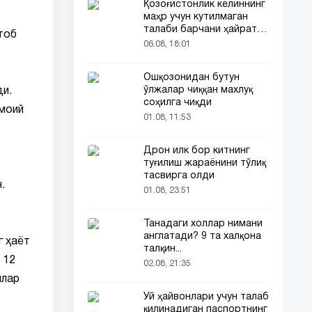
Қозоғистонлик келиннинг
маҳр учун кутилмаган
талаби барчани ҳайратга
тоб
солди
06.08, 18:01
Ошқозонидан бутун
ўлжалар чиққан махлуқ
ди.
соҳилга чиқди
имоий
01.08, 11:53
Дрон илк бор китнинг
туғилиш жараёнини тўлиқ
тасвирга олди
.
01.08, 23:51
Танадаги холлар нимани
англатади? 9 та халқона
г ҳаёт
талқин...
 12
02.08, 21:35
нлар
Уй ҳайвонлари учун талаб
қилинадиган паспортнинг