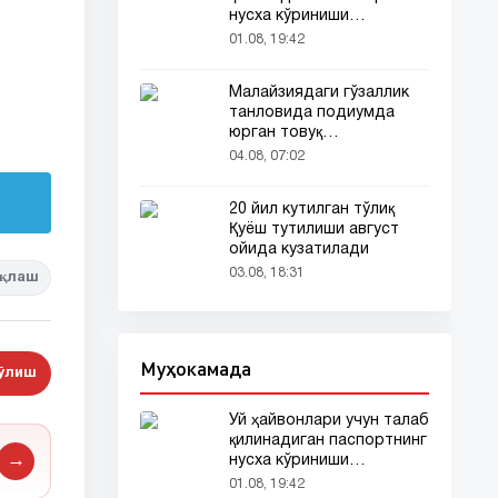
нусха кўриниши
тармоқларда тарқалди
01.08, 19:42
Малайзиядаги гўзаллик
танловида подиумда
юрган товуқ
томошабинлар
04.08, 07:02
эътиборини тортди
20 йил кутилган тўлиқ
Қуёш тутилиши август
ойида кузатилади
03.08, 18:31
қлаш
Муҳокамада
бўлиш
Уй ҳайвонлари учун талаб
қилинадиган паспортнинг
→
нусха кўриниши
тармоқларда тарқалди
01.08, 19:42