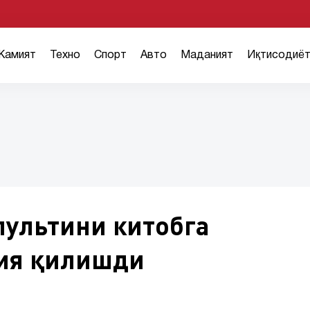
Жамият
Техно
Спорт
Авто
Маданият
Иқтисодиё
пультини китобга
ия қилишди