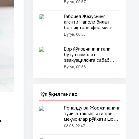
уринмоқда
Бугун, 00:57
Габриел Жезуснинг
агенти Наполи билан
боғлиқ трансфер миш-
мишларига ойдинлик
Бугун, 00:55
киритди
Бир йўловчининг гапи
бутун самолёт
эвакуациясига сабаб
бўлди
Бугун, 00:53
Кўп ўқилганлар
Роналду ва Жоржинанинг
тўйига таклиф этилган
меҳмонлар рўйхати шов-
а
шувда
03.08, 22:47