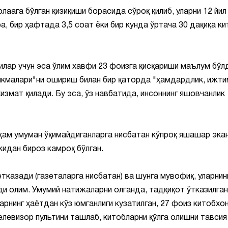
аага бўлган қизиқиши борасида сўроқ қилиб, уларни 12 йил
, бир ҳафтада 3,5 соат ёки бир кунда ўртача 30 дақиқа ки
илар учун эса ўлим хавфи 23 фоизга қисқариши маълум бўл
никмалари"ни ошириш билан бир қаторда "ҳамдардлик, ижт
измат қилади. Бу эса, ўз навбатида, инсоннинг яшовчанлик
ҳам умуман ўқимайдиганларга нисбатан кўпроқ яшашар экан
кидан бироз камроқ бўлган.
казади (газеталарга нисбатан) ва шунга мувофиқ, уларнин
ди олим. Умумий натижаларни олганда, тадқиқот ўтказилган
арнинг ҳаётдан кўз юмганлиги кузатилган, 27 фоиз китобхо
елевизор пультини ташлаб, китобларни қўлга олишни тавсия