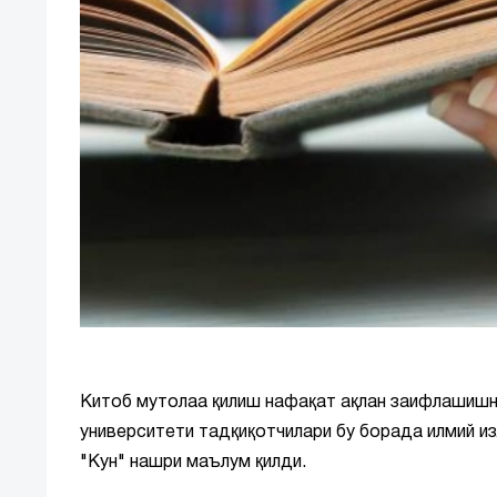
Китоб мутолаа қилиш нафақат ақлан заифлашишни
университети тадқиқотчилари бу борада илмий из
"Кун" нашри маълум қилди.