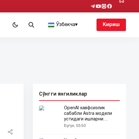
т
Ўзбекча
▾
Кириш
Сўнгги янгиликлар
OpenAI хавфсизлик
сабабли Astra модели
устидаги ишларни
тўхтатди
Бугун, 03:50