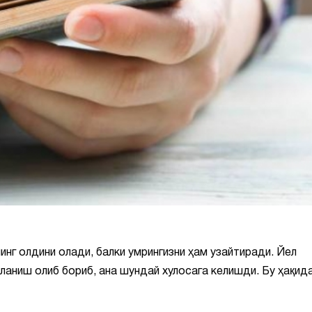
нг олдини олади, балки умрингизни ҳам узайтиради. Йел
ланиш олиб бориб, ана шундай хулосага келишди. Бу ҳақид