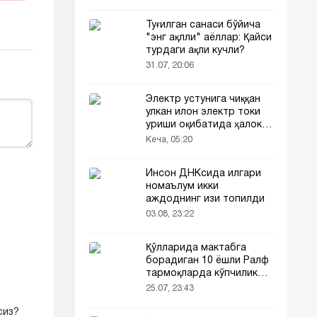
Туғилган санаси бўйича
"энг ақлли" аёллар: Қайси
турдаги ақли кучли?
31.07, 20:06
Электр устунига чиққан
улкан илон электр токи
уриши оқибатида ҳалок
бўлди
Кеча, 05:20
Инсон ДНКсида илгари
номаълум икки
аждоднинг изи топилди
03.08, 23:22
Қўлларида мактабга
борадиган 10 ёшли Ралф
тармоқларда кўпчиликни
таъсирлантирди
25.07, 23:43
сиз?