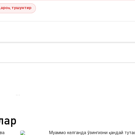
ароқ тушунтир
…
лар
ва
Муаммо келганда ўзингизни қандай тута