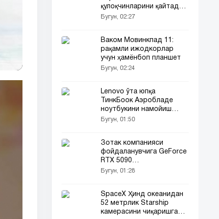
қулоқчинларини қайтадан
сотувга чиқармоқда
Бугун, 02:27
Ваком Мовинкпад 11:
рақамли ижодкорлар
учун ҳамёнбоп планшет
Бугун, 02:24
Lenovo ўта юпқа
ТинкБоок Аэробладе
ноутбукини намойиш
этишга ҳозирланмоқда
Бугун, 01:50
Зотак компанияси
фойдаланувчига GeForce
RTX 5090
видеокартасини совға
Бугун, 01:28
қилди
SpaceX Ҳинд океанидан
52 метрлик Starship
камерасини чиқаришга