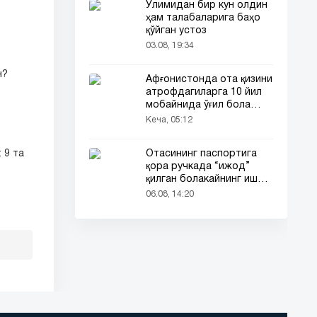
Ўлимидан бир кун олдин
ҳам талабаларига баҳо
қўйган устоз
03.08, 19:34
н?
Афғонистонда ота қизини
атрофдагиларга 10 йил
мобайнида ўғил бола
сифатида таништирди
Кеча, 05:12
Отасининг паспортига
 9 та
қора ручкада “ижод”
қилган болакайнинг иши
барчанинг диққатини
06.08, 14:20
тортди