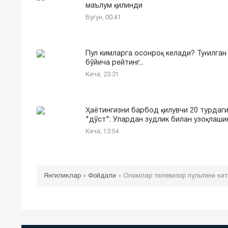
маълум қилинди
Бугун, 00:41
Пул кимларга осонроқ келади? Туғилган
бўйича рейтинг...
Кеча, 23:21
Ҳаётингизни барбод қилувчи 20 турдаг
"дўст": Улардан зудлик билан узоқлашин
Кеча, 13:54
Янгиликлар
»
Фойдали
»
Олимлар телевизор пультини ки