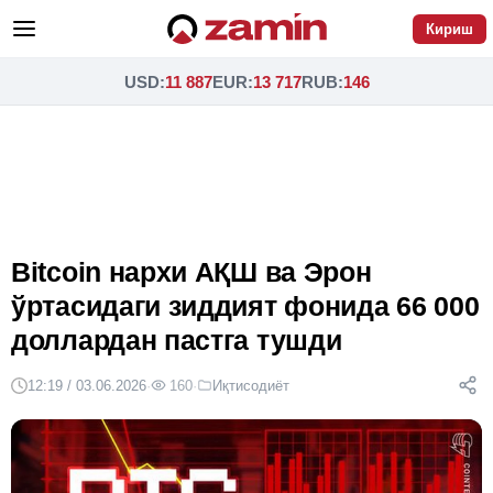
Кириш
USD
:
11 887
EUR
:
13 717
RUB
:
146
Bitcoin нархи АҚШ ва Эрон
ўртасидаги зиддият фонида 66 000
доллардан пастга тушди
12:19 / 03.06.2026
·
160
·
Иқтисодиёт