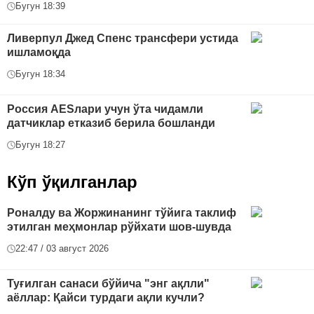
Бугун 18:39
Ливерпул Джед Спенс трансфери устида
ишламоқда
Бугун 18:34
Россия AESлари учун ўта чидамли
датчиклар етказиб берила бошланди
Бугун 18:27
Кўп ўқилганлар
Роналду ва Жоржинанинг тўйига таклиф
этилган меҳмонлар рўйхати шов-шувда
22:47 / 03 август 2026
Туғилган санаси бўйича "энг ақлли"
аёллар: Қайси турдаги ақли кучли?