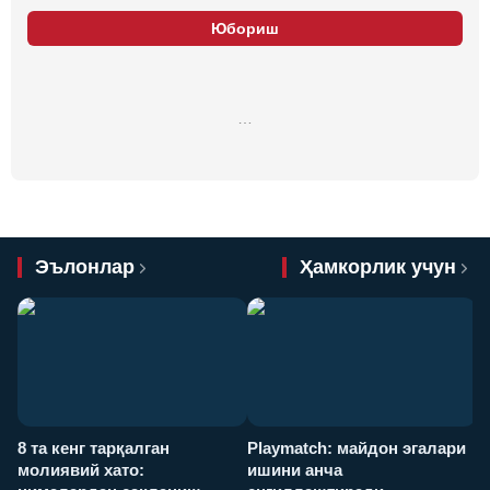
Юбориш
…
Эълонлар
Ҳамкорлик учун
8 та кенг тарқалган
Playmatch: майдон эгалари
P
молиявий хато:
ишини анча
у