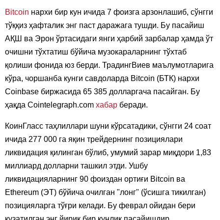
Bitcoin
нархи бир кун ичида 7 фоизга арзонлашиб, сўнгги
тўққиз ҳафталик энг паст даражага тушди. Бу пасайиш
АҚШ ва Эрон ўртасидаги янги ҳарбий зарбалар ҳамда ўт
очишни тўхтатиш бўйича музокараларнинг тўхтаб
қолиши фонида юз берди. ТрадингВиев маълумотларига
кўра, чоршанба кунги савдоларда Bitcoin (БТК) нархи
Coinbase биржасида 65 385 долларгача пасайган. Бу
ҳақда Cointelegraph.com
хабар
беради.
КоинГласс таҳлиллари шуни кўрсатадики, сўнгги 24 соат
ичида 277 000 га яқин трейдернинг позициялари
ликвидация қилинган бўлиб, умумий зарар миқдори 1,83
миллиард долларни ташкил этди. Ушбу
ликвидацияларнинг 90 фоиздан ортиғи Bitcoin ва
Ethereum (ЭТ) бўйича очилган "лонг" (ўсишга тикилган)
позицияларга тўғри келади. Бу феврал ойидан бери
кузатилган энг йирик бир кунлик пасайишдир.