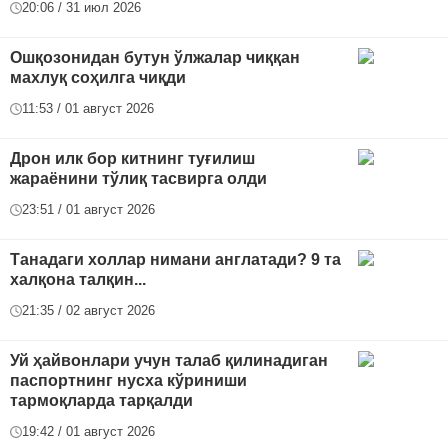
20:06 / 31 июл 2026
Ошқозонидан бутун ўлжалар чиққан
махлуқ соҳилга чиқди
11:53 / 01 август 2026
Дрон илк бор китнинг туғилиш
жараёнини тўлиқ тасвирга олди
23:51 / 01 август 2026
Танадаги холлар нимани англатади? 9 та
халқона талқин...
21:35 / 02 август 2026
Уй ҳайвонлари учун талаб қилинадиган
паспортнинг нусха кўриниши
тармоқларда тарқалди
19:42 / 01 август 2026