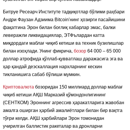
Битруе Ресеарч Институте тадқиқотлар бўлими раҳбари
Андри Фаузан Адзиима Bitcoin'нинг ҳозирги пасайишини
фақатгина Эрон билан боғлиқ хабарлар эмас, балки
леверажли ликвидациялар, ЭТФълардан катта
миқдордаги маблағ чиқиб кетиши ва техник бузилишлар
билан изоҳлади. Унинг фикрича,
бозор
64 000 – 65 000
доллар атрофида қўллаб-қувватлаш даражасига эга ва
ҳар қандай деэскаллация нархларнинг кескин
тикланишига сабаб бўлиши мумкин.
Криптовалюта
бозоридан 150 миллиард доллар маблағ
чиқиб кетиши АҚШ Марказий қўмондонлигининг
(СEНТКОМ) Эроннинг агрессив ҳаракатларига жавобан
амалга оширган ҳарбий амалиётлари билан бир вақтга
тўғри келди. АҚШ ҳарбийлари Эрон томонидан
учирилган баллистик ракеталар ва дронларни