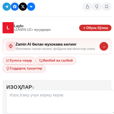
Laylo
L
Обуна бўлиш
«ZAMIN.UZ»
муҳаррири
Zamin AI билан мухокама килинг
→
Янгиликни тахлил килинг, фойдали маслихатлар олинг
Хулоса чиқар
Ижобий ва салбий
Соддароқ тушунтир
ИЗОҲЛАР
0