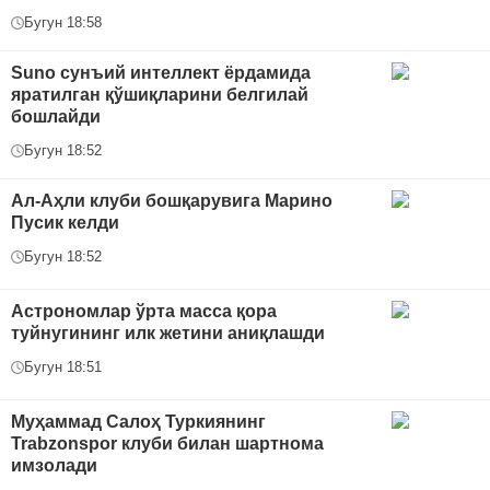
Бугун 18:58
Suno сунъий интеллект ёрдамида
яратилган қўшиқларини белгилай
бошлайди
Бугун 18:52
Ал-Аҳли клуби бошқарувига Марино
Пусик келди
Бугун 18:52
Астрономлар ўрта масса қора
туйнугининг илк жетини аниқлашди
Бугун 18:51
Муҳаммад Салоҳ Туркиянинг
Trabzonspor клуби билан шартнома
имзолади