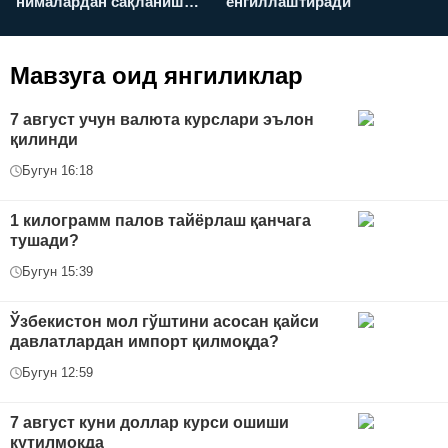
нималардан сақланиш
енгиллаштиради
х
керак?
Мавзуга оид янгиликлар
7 август учун валюта курслари эълон
қилинди
Бугун 16:18
1 килограмм палов тайёрлаш қанчага
тушади?
Бугун 15:39
Ўзбекистон мол гўштини асосан қайси
давлатлардан импорт қилмоқда?
Бугун 12:59
7 август куни доллар курси ошиши
кутилмоқда