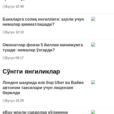
Бугун 10:48
Банкларга солиқ енгиллиги: аҳоли учун
нималар қимматлашади?
Бугун 10:10
Омонатлар фоизи 5 йиллик минимумга
тушди: нималар ўзгарди?
Бугун 09:17
Сўнгги янгиликлар
Лондон шаҳрида илк бор Uber ва Вайве
автоном таксилари учун лицензия
берилди
Бугун 19:28
eBay жонли савдолар кўламини