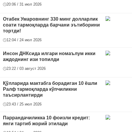
20:06 / 31 июл 2026
Отабек Умаровнинг 330 минг долларлик
соати тармоқларда барчани эътиборини
тортди!
12:04 / 24 июл 2026
Инсон ДНКсида илгари номаълум икки
аждоднинг изи топилди
23:22 / 03 август 2026
Қўлларида мактабга борадиган 10 ёшли
Ралф тармоқларда кўпчиликни
таъсирлантирди
23:43 / 25 июл 2026
Паррандачиликка 10 фоизли кредит:
янги тартиб жорий этилади