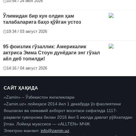
10:54 / 24 июл 2026
Ўлимидан бир кун олдин ҳам
талабаларига баҳо қўйган устоз
19:34 / 03 август 2026
95 фоизлик гўзаллик: Америкалик
актриса Эмма Стоун дунёдаги энг гўзал
аёл деб топилди!
14:16 / 04 август 2026
САЙТ ҲАҚИДА
«Zamin» – Ўзбекистон янгиликлари.
«Zamin.uz» лойиҳаси 2014 йил 1 декабрда ўз фаолиятини
бошлаган ва оммавий ахборот воситаси сифатида 1117-
рақамли гувоҳнома билан 2016 йил 5 июлда давлат рўйхатидан
ўтган. Лойиҳа муассиси — «ALLTEN» МЧЖ.
Электрон манзил:
info@zamin.uz
.