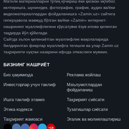
Матнли материалларни тўлиқ кўчириш ёки қисман иқтибос
келтиришга, шунингдек, фотографик, график, аудио ва/ёки
видеоматериаллардан фойдаланишга «Zamin.uz» сайтига
гиперҳавола мавжуд бўлган ва/ёки «Zamin» интернет-
нашрининг муаллифлигини кўрсатувчи ёзув илова қилинган
тақдирда йўл қўйилади.
Сайтда эълон қилинаётган муаллифлик мақолаларида
билдирилган фикрлар муаллифга тегишли ва улар Zamin.uz
таҳририяти нуқтаи назарини ифода этмаслиги мумкин.
БИЗНИНГ НАШРИЁТ
Биз ҳақимизда
Реклама жойлаш
Инвесторлар учун таклиф
Маълумотлардан
фойдаланиш
Ишга таклиф этамиз
Таҳририят сиёсати
Этика кодекси
Тузатишлар сиёсати
Таҳририят жамоаси
Эгалик ва молиялаштириш
+18