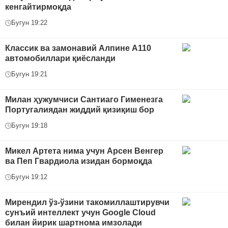
кенгайтирмоқда
Бугун 19:22
Классик ва замонавий Алпине A110
автомобиллари қиёсланди
Бугун 19:21
Милан ҳужумчиси Сантиаго Гименезга
Португалиядан жиддий қизиқиш бор
Бугун 19:18
Микел Артета нима учун Арсен Венгер
ва Пеп Гвардиола изидан бормоқда
Бугун 19:12
Мирендил ўз-ўзини такомиллаштирувчи
сунъий интеллект учун Google Cloud
билан йирик шартнома имзолади