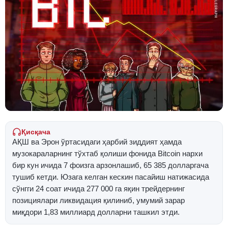
Қисқача
АҚШ ва Эрон ўртасидаги ҳарбий зиддият ҳамда
музокараларнинг тўхтаб қолиши фонида Bitcoin нархи
бир кун ичида 7 фоизга арзонлашиб, 65 385 долларгача
тушиб кетди. Юзага келган кескин пасайиш натижасида
сўнгги 24 соат ичида 277 000 га яқин трейдернинг
позициялари ликвидация қилиниб, умумий зарар
миқдори 1,83 миллиард долларни ташкил этди.