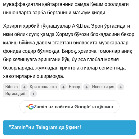
муваффақиятли қайтарганини ҳамда Қешм оролидаги
нишонларга зарба берганини маълум қилди.
Ҳозирги ҳарбий тўқнашувлар АҚШ ва Эрон ўртасидаги
икки ойлик сулҳ ҳамда Ҳормуз бўғози блокадасини бекор
қилиш бўйича давом этаётган билвосита музокаралар
фонида содир бўлмоқда. Бироқ, ҳозирча томонлар аниқ
бир келишувга эришгани йўқ, бу эса глобал молия
бозорларида, жумладан крипто активлар сегментида
хавотирларни оширмоқда.
+
+
+
+
Bitcoin
Криптовалюта
Бозор
Инвестиция
+
Иқтисодиёт
+
Zamin.uz сайтини Google'га қўшинг
"Zamin"ни Telegram'да ўқинг!