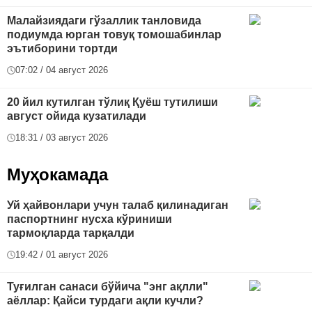
Малайзиядаги гўзаллик танловида
подиумда юрган товуқ томошабинлар
эътиборини тортди
07:02 / 04 август 2026
20 йил кутилган тўлиқ Қуёш тутилиши
август ойида кузатилади
18:31 / 03 август 2026
Муҳокамада
Уй ҳайвонлари учун талаб қилинадиган
паспортнинг нусха кўриниши
тармоқларда тарқалди
19:42 / 01 август 2026
Туғилган санаси бўйича "энг ақлли"
аёллар: Қайси турдаги ақли кучли?