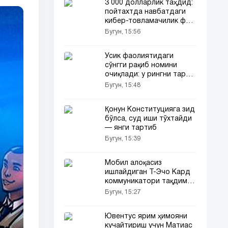
3 000 долларлик таҳдид:
пойтахтда навбатдаги
кибер-товламачилик фош
этилди
Бугун, 15:56
Усик фаолиятидаги
сўнгги рақиб номини
очиқлади: у рингни тарк
этмоқдами?
Бугун, 15:48
Қонун Конституцияга зид
бўлса, суд иши тўхтайди
— янги тартиб
Бугун, 15:39
Мобил алоқасиз
ишлайдиган Т-Эчо Кард
коммуникатори тақдим
этилди
Бугун, 15:27
Ювентус ярим ҳимояни
кучайтириш учун Матиас