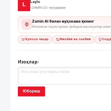
Laylo
L
«ZAMIN.UZ»
муҳаррири
Zamin AI билан муҳокама қилинг
Янгиликни таҳлил қилинг, фойдали маслаҳатлар олинг
Хулоса чиқар
Ижобий ва салбий
Содд
Изоҳлар
0
Юбориш