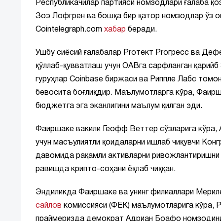
Республикачилар партияси номзодлари ғалаба қо
Зоэ Лофгрен ва бошқа бир қатор номзодлар ўз 
Cointelegraph.com
хабар
беради.
Ушбу сиёсий ғалабалар Proтект Proгресс ва Д
қўллаб-қувватлаш учун ОАВга сарфланган қарийб
гуруҳлар Coinbase биржаси ва Риппле Лабс том
бевосита боғлиқдир. Маълумотларга кўра, Фаирша
бюджетга эга эканлигини маълум қилган эди.
Фаиршаке вакили Геофф Веттер сўзларига кўра, 
учун масъулиятли қоидаларни ишлаб чиқувчи Кон
давомида рақамли активларни ривожлантиришни қ
равишда крипто-соҳани ёқлаб чиққан.
Эндиликда Фаиршаке ва унинг филиаллари Мерил
сайлов
комиссияси (ФEК) маълумотларига кўра, P
праймеризда демократ Адриан Боафо номзодини қ