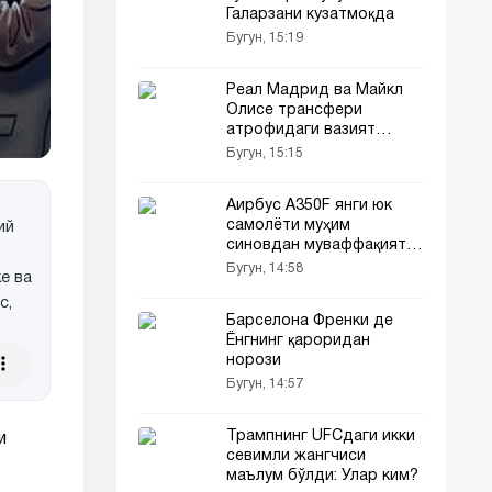
Галарзани кузатмоқда
Бугун, 15:19
Реал Мадрид ва Майкл
Олисе трансфери
атрофидаги вазият
ойдинлашди
Бугун, 15:15
Аирбус A350F янги юк
самолёти муҳим
ий
синовдан муваффақиятли
ўтди
Бугун, 14:58
е ва
с,
Барселона Френки де
Ёнгнинг қароридан
норози
Бугун, 14:57
Трампнинг UFCдаги икки
и
севимли жангчиси
маълум бўлди: Улар ким?