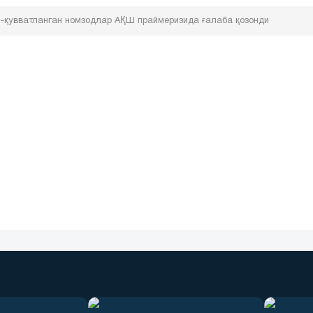
-қувватланган номзодлар АҚШ праймеризида ғалаба қозонди