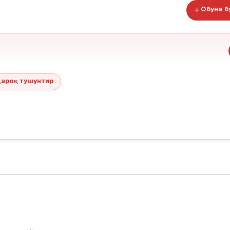
Обуна 
ароқ тушунтир
…