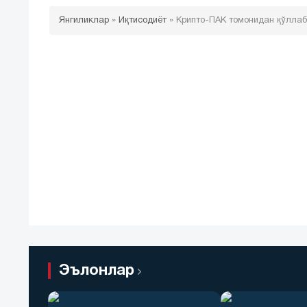
Янгиликлар
»
Иқтисодиёт
»
Крипто-ПАК томонидан қўллаб
Эълонлар