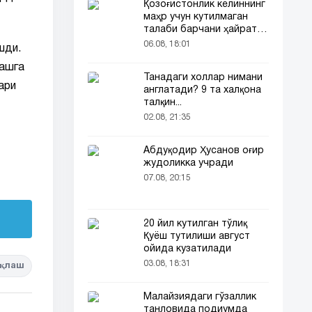
Қозоғистонлик келиннинг
маҳр учун кутилмаган
талаби барчани ҳайратга
солди
06.08, 18:01
шди.
лашга
Танадаги холлар нимани
ари
англатади? 9 та халқона
талқин...
02.08, 21:35
Абдуқодир Ҳусанов оғир
жудоликка учради
07.08, 20:15
20 йил кутилган тўлиқ
Қуёш тутилиши август
ойида кузатилади
03.08, 18:31
қлаш
Малайзиядаги гўзаллик
танловида подиумда