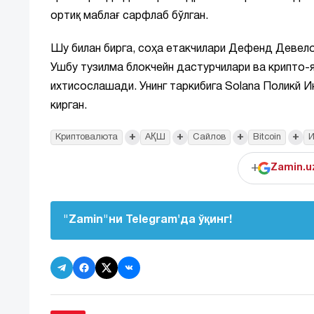
ортиқ маблағ сарфлаб бўлган.
Шу билан бирга, соҳа етакчилари Дефенд Девело
Ушбу тузилма блокчейн дастурчилари ва крипто-
ихтисослашади. Унинг таркибига Solana Поликй И
кирган.
+
+
+
+
Криптовалюта
АҚШ
Сайлов
Bitcoin
И
+
Zamin.u
"Zamin"ни Telegram'да ўқинг!