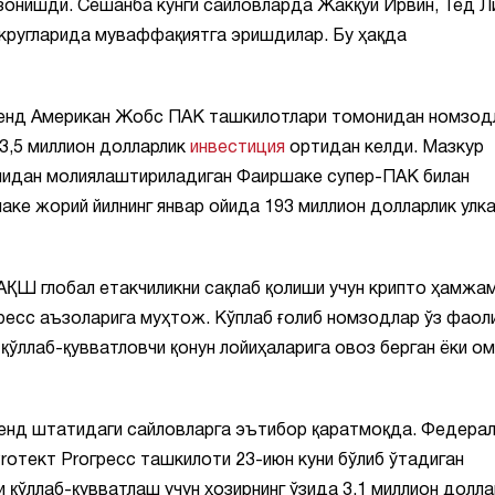
зонишди. Сешанба кунги сайловларда Жакқуи Ирвин, Тед Л
округларида муваффақиятга эришдилар. Бу ҳақда
ефенд Американ Жобс ПАК ташкилотлари томонидан номзод
 3,5 миллион долларлик
инвестиция
ортидан келди. Мазкур
онидан молиялаштириладиган Фаиршаке супер-ПАК билан
ке жорий йилнинг январ ойида 193 миллион долларлик улк
АҚШ глобал етакчиликни сақлаб қолиши учун крипто ҳамжа
гресс аъзоларига муҳтож. Кўплаб ғолиб номзодлар ўз фаол
ўллаб-қувватловчи қонун лойиҳаларига овоз берган ёки о
енд штатидаги сайловларга эътибор қаратмоқда. Федера
roтект Proгресс ташкилоти 23-июн куни бўлиб ўтадиган
ўллаб-қувватлаш учун ҳозирнинг ўзида 3,1 миллион долл