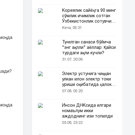
Кореялик сайёҳга 90 минг
сўмлик ичимлик сотган
Ўзбекистонлик сотувчи
Корея телевидениясида
Кеча, 05:31
ҳам ёритилди
лмоқда
Туғилган санаси бўйича
"энг ақлли" аёллар: Қайси
турдаги ақли кучли?
31.07, 20:06
ушади?
Электр устунига чиққан
улкан илон электр токи
уриши оқибатида ҳалок
бўлди
07.08, 05:20
лмоқда
Инсон ДНКсида илгари
номаълум икки
аждоднинг изи топилди
03.08, 23:22