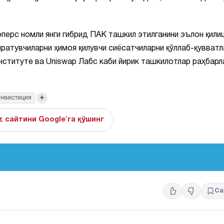
перс номли янги гибрид ПАК ташкил этилганини эълон қили
яратувчиларни ҳимоя қилувчи сиёсатчиларни қўллаб-қувват
нституте ва Uniswap Лабс каби йирик ташкилотлар раҳбарл
+
нвестиция
z сайтини Google'га қўшинг
Са