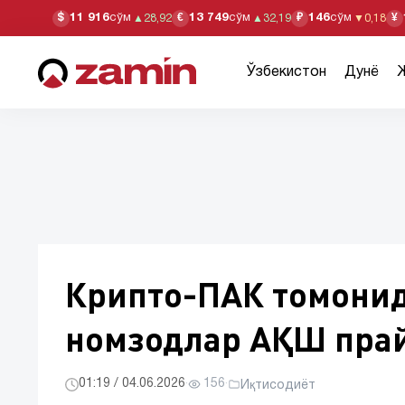
11 916
сўм
13 749
сўм
146
сўм
$
€
₽
¥
▲
28,92
▲
32,19
▼
0,18
Ўзбекистон
Дунё
Крипто-ПАК томонид
номзодлар АҚШ прай
01:19 / 04.06.2026
·
156
·
Иқтисодиёт