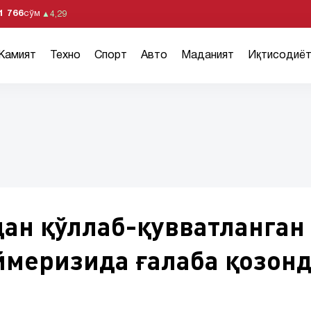
1 766
сўм
▲
4,29
Жамият
Техно
Спорт
Авто
Маданият
Иқтисодиё
ан қўллаб-қувватланган
меризида ғалаба қозон