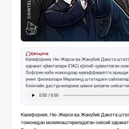
Қисқача
Калифорния, Ню-Жерси ва Жанубий Дакота штатл
ҳаракат қўмиталари (ПАC) қўллаб-қувватлаган ном
Лофгрен каби номзодлар муваффақиятга эришди. 
унинг филиаллари Мериленд штатидаги сайловлар
блокчейн дастурчиларини ҳимоя қилувчи сиёсатчи
Калифорния, Ню-Жерси ва Жанубий Дакота штат
томонидан молиялаштириладиган сиёсий ҳаракат 