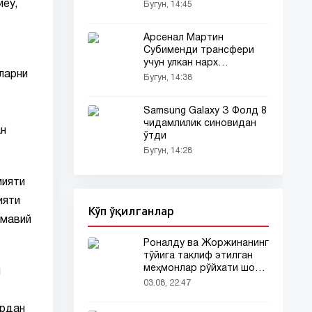
иеу,
Бугун, 14:45
Арсенал Мартин
Субименди трансфери
учун улкан нарх
ларни
белгилади
Бугун, 14:38
Samsung Galaxy З Фолд 8
чидамлилик синовидан
ан
ўтди
Бугун, 14:28
мияти
ияти
Кўп ўқилганлар
ммавий
Роналду ва Жоржинанинг
тўйига таклиф этилган
меҳмонлар рўйхати шов-
л
шувда
03.08, 22:47
ардан