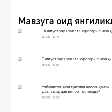
Мавзуга оид янгилик
10 август учун валюта курслари эълон 
07.08, 18:08
7 август учун валюта курслари эълон қ
06.08, 16:18
Ўзбекистон мол гўштини асосан қайси
давлатлардан импорт қилмоқда?
06.08, 12:59