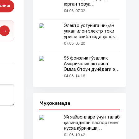
юрган товуқ
бўлиш
томошабинлар
04.08, 07:02
эътиборини тортди
Электр устунига чиққан
→
улкан илон электр токи
уриши оқибатида ҳалок
бўлди
07.08, 05:20
95 фоизлик гўзаллик:
Америкалик актриса
Эмма Стоун дунёдаги энг
гўзал аёл деб топилди!
04.08, 14:16
Муҳокамада
Уй ҳайвонлари учун талаб
қилинадиган паспортнинг
нусха кўриниши
тармоқларда тарқалди
01.08, 19:42