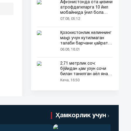
Афғонистонда ота қизини
атрофдагиларга 10 йил
мобайнида ўғил бола
сифатида таништирди
07.08, 05:12
Қозоғистонлик келиннинг
маҳр учун кутилмаган
талаби барчани ҳайратга
солди
06.08, 18:01
2,71 метрлик соч:
бўйидан ҳам узун сочи
билан танилган аёл яна
эътибор марказида
Кеча, 16:50
Ҳамкорлик учун