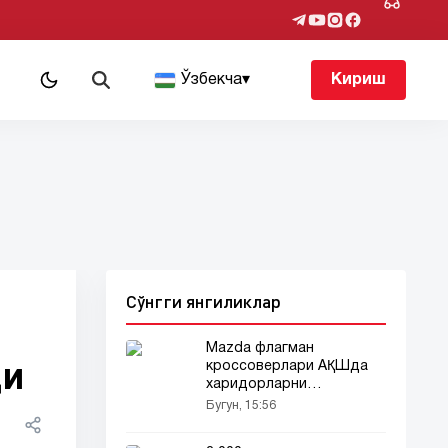
т
Ўзбекча
▾
Кириш
Сўнгги янгиликлар
Mazda флагман
ди
кроссоверлари АҚШда
харидорларни
йўқотмоқда
Бугун, 15:56