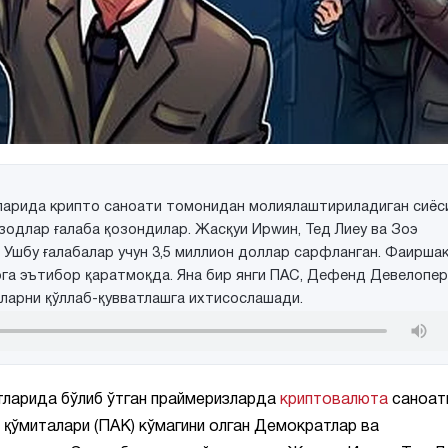
арида крипто саноати томонидан молиялаштириладиган сиёс
зодлар ғалаба қозондилар. Жаcқуи Ирwин, Тед Лиеу ва Зоэ
Ушбу ғалабалар учун 3,5 миллион доллар сарфланган. Фаиршак
га эътибор қаратмоқда. Яна бир янги ПАC, Дефенд Девелопер
ларни қўллаб-қувватлашга ихтисослашади.
ларида бўлиб ўтган праймеризларда
криптовалюта
саноат
қўмиталари (ПАК) кўмагини олган Демократлар ва