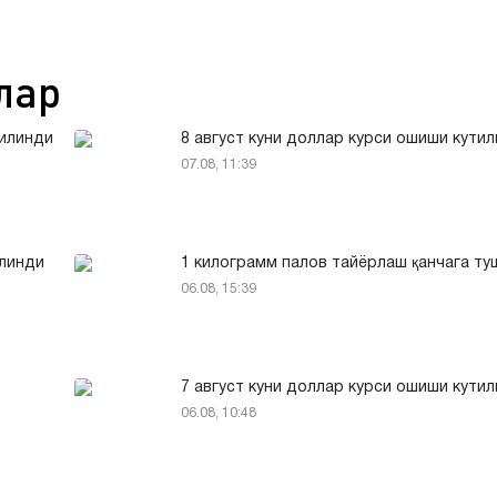
лар
қилинди
8 август куни доллар курси ошиши кути
07.08, 11:39
илинди
1 килограмм палов тайёрлаш қанчага т
06.08, 15:39
7 август куни доллар курси ошиши кути
06.08, 10:48