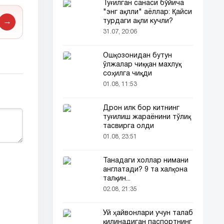
Туғилган санаси бўйича
"энг ақлли" аёллар: Қайси
турдаги ақли кучли?
→
31.07, 20:06
Ошқозонидан бутун
ўлжалар чиққан махлуқ
соҳилга чиқди
01.08, 11:53
Дрон илк бор китнинг
туғилиш жараёнини тўлиқ
тасвирга олди
01.08, 23:51
Танадаги холлар нимани
англатади? 9 та халқона
талқин...
02.08, 21:35
Уй ҳайвонлари учун талаб
қилинадиган паспортнинг