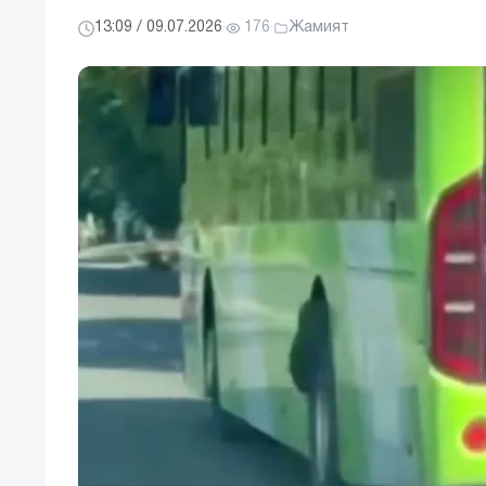
13:09 / 09.07.2026
·
176
·
Жамият