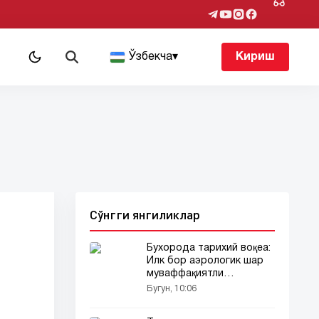
т
Ўзбекча
▾
Кириш
Сўнгги янгиликлар
Бухорода тарихий воқеа:
Илк бор аэрологик шар
муваффақиятли
учирилди!
Бугун, 10:06