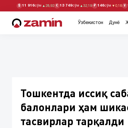
11 916
сўм
13 749
сўм
146
сўм
$
€
₽
¥
▲
28,92
▲
32,19
▼
0,18
Ўзбекистон
Дунё
Тошкентда иссиқ саб
балонлари ҳам шикас
тасвирлар тарқалди