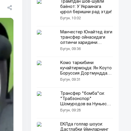
Трампдан шов-шувли
баёнот: У Украинага
қурол беришни рад этди!
Бугун, 10:02
Манчестер Юнайтед ёзги
трансфер ойнасидаги
олтинчи харидини
расман эълон қилди
Бугун, 09:36
Комо таркибини
кучайтирмоқда: Ян Коуто
Боруссия Дортмунддан
трансфер қилинди
Бугун, 09:31
Трансфер "бомба"си:
"Трабзонспор"
Шомуродов ва Нуньесни
сотиб олмоқда!
Бугун, 09:28
ЕКЛда голлар шоуси:
Дастлабки ўйинларнинг