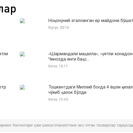
лар
Ноқонуний эгалланган ер майдони бўша
Бугун, 00:15
ятли
«Шармандали маҳалла», «уятли хонадон»
Чинозда янги баҳс...
Кеча, 16:11
етр
Тошкентдаги Миллий боғда 4 ёшли қизал
чўкиб ҳалок бўлди
Кеча, 15:43
арнинг балонлари ҳам шикастланаётгани акс этган тасвирлар тарқалд