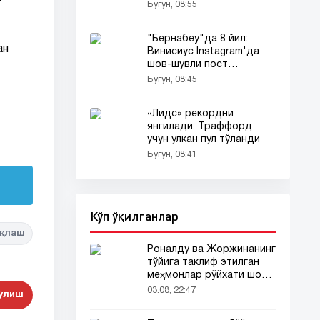
трансфери
Бугун, 08:55
тафсилотлари...
"Бернабеу"да 8 йил:
ан
Винисиус Instagram'да
шов-шувли пост
қолдирди...
Бугун, 08:45
«Лидс» рекордни
янгилади: Траффорд
учун улкан пул тўланди
Бугун, 08:41
Кўп ўқилганлар
қлаш
Роналду ва Жоржинанинг
тўйига таклиф этилган
меҳмонлар рўйхати шов-
шувда
03.08, 22:47
бўлиш