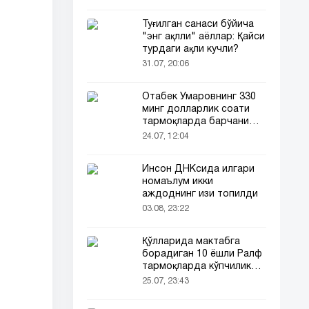
Туғилган санаси бўйича
"энг ақлли" аёллар: Қайси
турдаги ақли кучли?
31.07, 20:06
Отабек Умаровнинг 330
минг долларлик соати
тармоқларда барчани
эътиборини тортди!
24.07, 12:04
Инсон ДНКсида илгари
номаълум икки
аждоднинг изи топилди
03.08, 23:22
Қўлларида мактабга
борадиган 10 ёшли Ралф
тармоқларда кўпчиликни
таъсирлантирди
25.07, 23:43