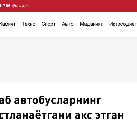
1 766
сўм
▲
4,29
Жамият
Техно
Спорт
Авто
Маданият
Иқтисодиё
аб автобусларнинг
тланаётгани акс этган