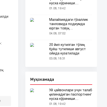
нусха кўриниши
тармоқларда тарқалди
01.08, 19:42
тилди
Малайзиядаги гўзаллик
танловида подиумда
юрган товуқ
томошабинлар
04.08, 07:02
эътиборини тортди
:
20 йил кутилган тўлиқ
Қуёш тутилиши август
ойида кузатилади
03.08, 18:31
оқ
Муҳокамада
Уй ҳайвонлари учун талаб
қилинадиган паспортнинг
нусха кўриниши
и
тармоқларда тарқалди
01.08, 19:42