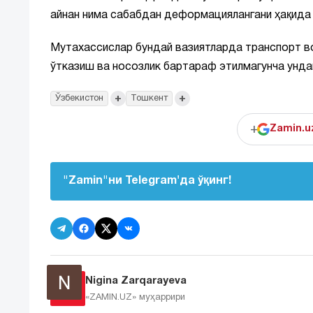
айнан нима сабабдан деформациялангани ҳақида
Мутахассислар бундай вазиятларда транспорт во
ўтказиш ва носозлик бартараф этилмагунча унда
+
+
Ўзбекистон
Тошкент
+
Zamin.u
"Zamin"ни Telegram'да ўқинг!
Nigina Zarqarayeva
«ZAMIN.UZ»
муҳаррири