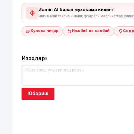
Zamin AI билан мухокама килинг
Янгиликни тахлил килинг, фойдали маслихатлар олинг
Хулоса чиқар
Ижобий ва салбий
Содд
Изоҳлар
0
Юбориш