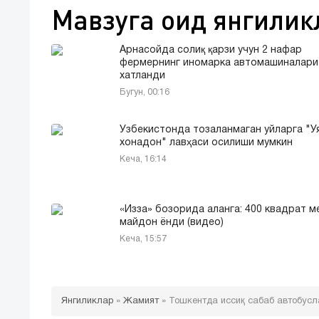
Мавзуга оид янгилик
Арнасойда солиқ қарзи учун 2 нафар
фермернинг иномарка автомашиналари
хатланди
Бугун, 00:16
Ўзбекистонда тозаланмаган уйларга "У
хонадон" лавҳаси осилиши мумкин
Кеча, 16:14
«Изза» бозорида аланга: 400 квадрат м
майдон ёнди (видео)
Кеча, 15:57
Янгиликлар
»
Жамият
»
Тошкентда иссиқ сабаб автобусл