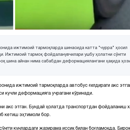
фонида ижтимоий тармоқларда шинасида катта "чурра" ҳосил
ди. Ижтимоий тармоқ фойдаланувчилари ушбу ҳолатни сўнгги
роқ шина айнан нима сабабдан деформациялангани ҳақида ҳоз
фонида ижтимоий тармоқларда автобус ғилдираги акс этга
си кучли деформацияга учрагани кўринади.
ани акс этган. Бундай ҳолатда транспортдан фойдаланиш 
иб кетиш эҳтимоли бор.
ўнгги кунлардаги жазирама иссиқ билан боғламоқда. Биро