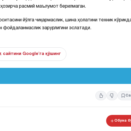
 ҳозирча расмий маълумот берилмаган.
ситасини йўлга чиқармаслик, шина ҳолатини техник кўрикд
н фойдаланмаслик зарурлигини эслатади.
z сайтини Google'га қўшинг
Са
Обуна 