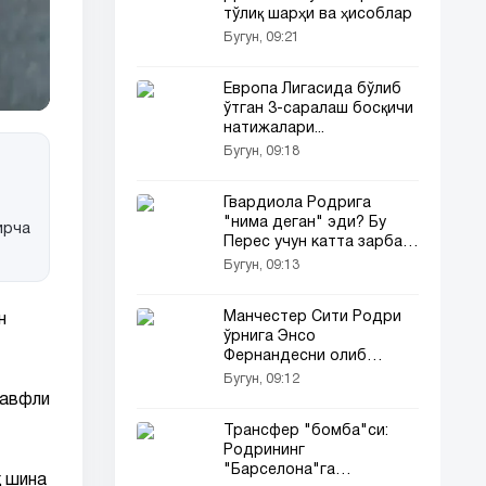
тўлиқ шарҳи ва ҳисоблар
Бугун, 09:21
Европа Лигасида бўлиб
ўтган 3-саралаш босқичи
натижалари...
Бугун, 09:18
Гвардиола Родрига
"нима деган" эди? Бу
ирча
Перес учун катта зарба
бўлди...
Бугун, 09:13
Манчестер Сити Родри
н
ўрнига Энсо
Фернандесни олиб
келмоқчи
Бугун, 09:12
хавфли
Трансфер "бомба"си:
Родрининг
"Барселона"га
қ шина