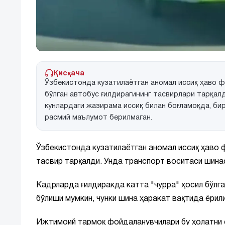
Қисқача
Ўзбекистонда кузатилаётган аномал иссиқ ҳаво 
бўлган автобус ғилдирагининг тасвирлари тарқал
кунлардаги жазирама иссиқ билан боғламоқда, би
расмий маълумот берилмаган.
Ўзбекистонда кузатилаётган аномал иссиқ ҳаво 
тасвир тарқалди. Унда транспорт воситаси шина
Кадрларда ғилдиракда катта "чурра" ҳосил бўлг
бўлиши мумкин, чунки шина ҳаракат вақтида ёрил
Ижтимоий тармоқ фойдаланувчилари бу ҳолатни с