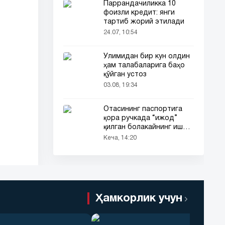
Паррандачиликка 10
фоизли кредит: янги
тартиб жорий этилади
24.07, 10:54
Ўлимидан бир кун олдин
ҳам талабаларига баҳо
қўйган устоз
03.08, 19:34
Отасининг паспортига
қора ручкада “ижод”
қилган болакайнинг иши
барчанинг диққатини
Кеча, 14:20
тортди
Ҳамкорлик учун