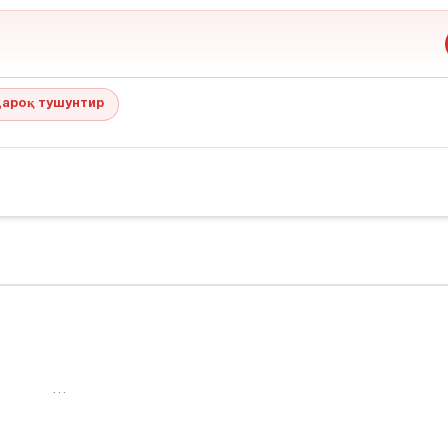
ароқ тушунтир
…