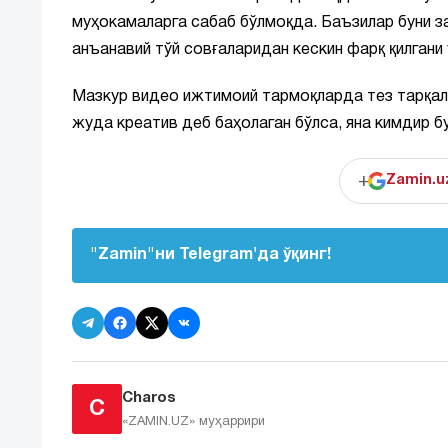
муҳокамаларга сабаб бўлмоқда. Баъзилар буни з
анъанавий тўй совғаларидан кескин фарқ қилгани
Мазкур видео ижтимоий тармоқларда тез тарқали
жуда креатив деб баҳолаган бўлса, яна кимдир б
+
Zamin.u
"Zamin"ни Telegram'да ўқинг!
Charos
C
«ZAMIN.UZ»
муҳаррири