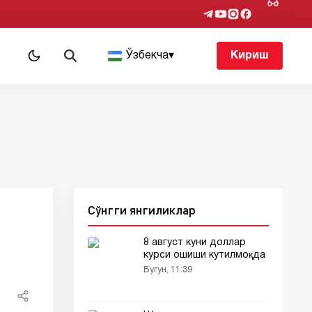
т
Ўзбекча
▾
Кириш
Сўнгги янгиликлар
8 август куни доллар
курси ошиши кутилмоқда
Бугун, 11:39