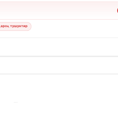
ароқ тушунтир
…