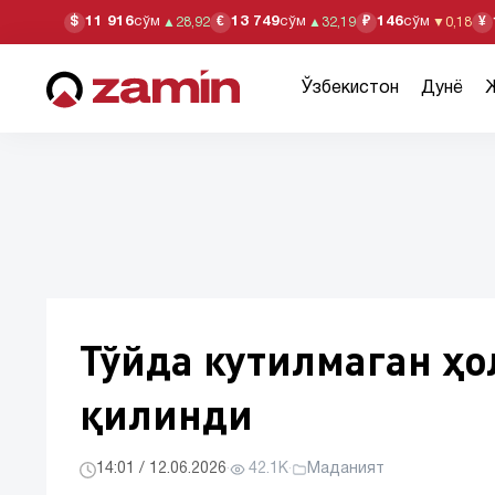
11 916
сўм
13 749
сўм
146
сўм
$
€
₽
¥
▲
28,92
▲
32,19
▼
0,18
Ўзбекистон
Дунё
Тўйда кутилмаган ҳол
қилинди
14:01 / 12.06.2026
·
42.1K
·
Маданият