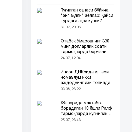
Туғилган санаси бўйича
"энг ақлли" аёллар: Қайси
турдаги ақли кучли?
31.07, 20:06
Отабек Умаровнинг 330
минг долларлик соати
тармоқларда барчани
эътиборини тортди!
24.07, 12:04
Инсон ДНКсида илгари
номаълум икки
аждоднинг изи топилди
03.08, 23:22
Қўлларида мактабга
борадиган 10 ёшли Ралф
тармоқларда кўпчиликни
таъсирлантирди
25.07, 23:43