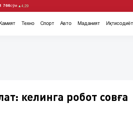
1 766
сўм
▲
4,29
Жамият
Техно
Спорт
Авто
Маданият
Иқтисодиё
ат: келинга робот совға