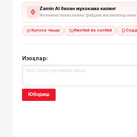
Zamin AI билан мухокама килинг
Янгиликни тахлил килинг, фойдали маслихатлар олинг
Хулоса чиқар
Ижобий ва салбий
Содд
Изоҳлар
0
Юбориш