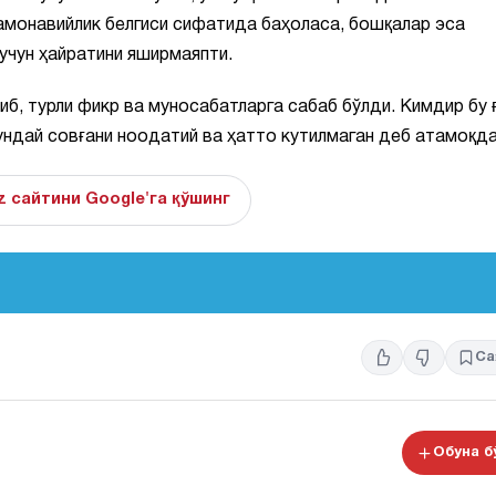
амонавийлик белгиси сифатида баҳоласа, бошқалар эса
 учун ҳайратини яширмаяпти.
б, турли фикр ва муносабатларга сабаб бўлди. Кимдир бу 
ундай совғани ноодатий ва ҳатто кутилмаган деб атамоқда
z сайтини Google'га қўшинг
Са
Обуна 