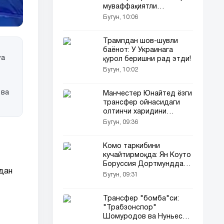
муваффақиятли
учирилди!
Бугун, 10:06
Трампдан шов-шувли
баёнот: У Украинага
ға
қурол беришни рад этди!
Бугун, 10:02
б
 ва
Манчестер Юнайтед ёзги
трансфер ойнасидаги
олтинчи харидини
расман эълон қилди
Бугун, 09:36
Комо таркибини
кучайтирмоқда: Ян Коуто
Боруссия Дортмунддан
йдан
трансфер қилинди
Бугун, 09:31
Трансфер "бомба"си:
"Трабзонспор"
Шомуродов ва Нуньесни