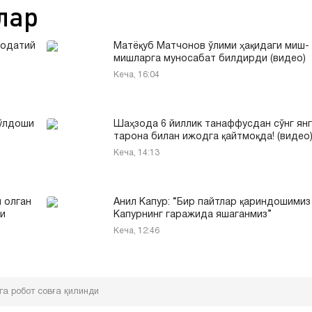
лар
оодатий
Матёқуб Матчонов ўлими ҳақидаги миш-
мишларга муносабат билдирди (видео)
Кеча, 16:04
йўлдоши
Шаҳзода 6 йиллик танаффусдан сўнг ян
тарона билан ижодга қайтмоқда! (видео
Кеча, 14:13
 олган
Анил Капур: “Бир пайтлар қариндошимиз
и
Капурнинг гаражида яшаганмиз”
Кеча, 12:46
га робот совға қилинди