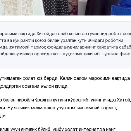
аросими вақтида Хитойдан олиб келинган гуманоид робот сов
а ва кўк рангли қоғоз билан ўралган қути ичидаги роботни
амда ижтимоий тармоқ фойдаланувчиларининг ҳайратига саба
ойдаланувчилар орасида кенг муҳокама қилиниб, турлича фикр
утилмаган ҳолат юз берди. Келин салом маросими вақтида
олдирган совғани эълон қилди.
оз билан чиройли ўралган қутини кўрсатиб, унинг ичида Хито
ди. Бу янгилик меҳмонлар учун ҳам, ижтимоий тармоқ
ди.
лик учун янгилик бўлиб, ушбу ҳолат интернетда кенг