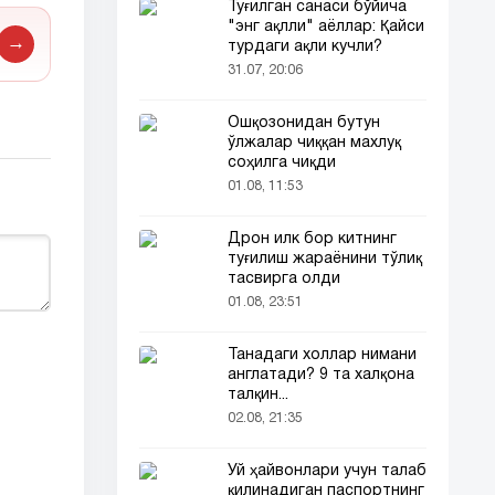
Туғилган санаси бўйича
"энг ақлли" аёллар: Қайси
→
турдаги ақли кучли?
31.07, 20:06
Ошқозонидан бутун
ўлжалар чиққан махлуқ
соҳилга чиқди
01.08, 11:53
Дрон илк бор китнинг
туғилиш жараёнини тўлиқ
тасвирга олди
01.08, 23:51
Танадаги холлар нимани
англатади? 9 та халқона
талқин...
02.08, 21:35
Уй ҳайвонлари учун талаб
қилинадиган паспортнинг