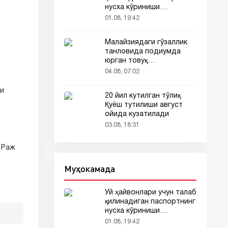
нусха кўриниши
тармоқларда тарқалди
01.08, 19:42
Малайзиядаги гўзаллик
танловида подиумда
юрган товуқ
томошабинлар
04.08, 07:02
эътиборини тортди
ги
20 йил кутилган тўлиқ
)
Қуёш тутилиши август
ойида кузатилади
03.08, 18:31
 Раж
Муҳокамада
Уй ҳайвонлари учун талаб
қилинадиган паспортнинг
нусха кўриниши
тармоқларда тарқалди
01.08, 19:42