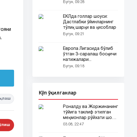
сотиб олмоқчи!
Бугун, 09:28
ЕКЛда голлар шоуси:
Дастлабки ўйинларнинг
тўлиқ шарҳи ва ҳисоблар
ғояни
Бугун, 09:21
.
Европа Лигасида бўлиб
ўтган 3-саралаш босқичи
натижалари...
Бугун, 09:18
Кўп ўқилганлар
қлаш
Роналду ва Жоржинанинг
тўйига таклиф этилган
меҳмонлар рўйхати шов-
шувда
03.08, 22:47
бўлиш