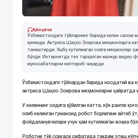
Қисқача
Ўзбекистондаги тўйларнинг бирида келин салом м
қилинди. Актриса Шаҳло Зоирова меҳмонларга катт
таништирди. Ушбу кутилмаган совға меҳмонлар ҳ
бўлди. Интернетда тез тарқалган мазкур видео ф
муносабатларни келтириб чиқарди.
Ўзбекистондаги тўйлардан бирида ноодатий ва к
актриса Шаҳло Зоирова меҳмонларни ҳайратда қ
У келиннинг олдига қўйилган катта, кўк рангли қоғ
олиб келинган гуманоид робот борлигини айтиб ўт
фойдаланувчилари учун ҳам кутилмаган воқеа бўл
Роботни тўй совғаси сифатида тақдим этиш кўпчи