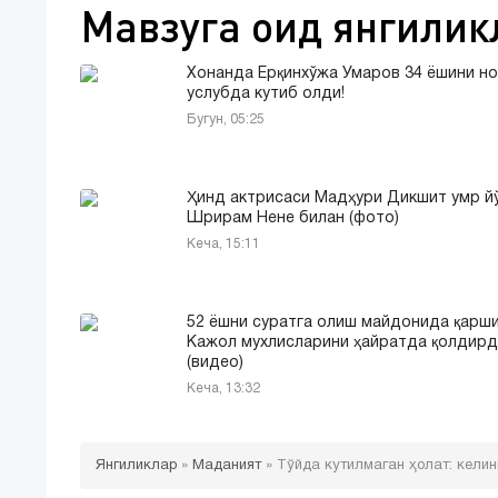
Мавзуга оид янгилик
Хонанда Ёрқинхўжа Умаров 34 ёшини н
услубда кутиб олди!
Бугун, 05:25
Ҳинд актрисаси Мадҳури Дикшит умр 
Шрирам Нене билан (фото)
Кеча, 15:11
52 ёшни суратга олиш майдонида қарши
Кажол мухлисларини ҳайратда қолдирд
(видео)
Кеча, 13:32
Янгиликлар
»
Маданият
»
Тўйда кутилмаган ҳолат: келин