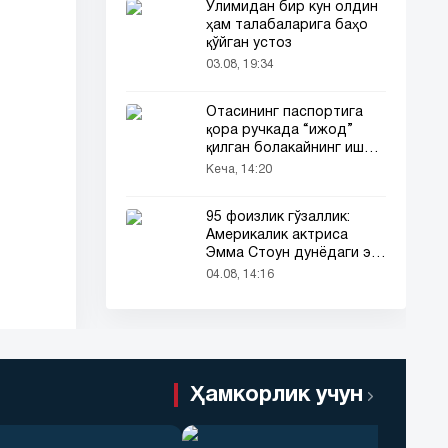
Ўлимидан бир кун олдин
ҳам талабаларига баҳо
қўйган устоз
03.08, 19:34
Отасининг паспортига
қора ручкада “ижод”
қилган болакайнинг иши
барчанинг диққатини
Кеча, 14:20
тортди
95 фоизлик гўзаллик:
Америкалик актриса
Эмма Стоун дунёдаги энг
гўзал аёл деб топилди!
04.08, 14:16
Ҳамкорлик учун