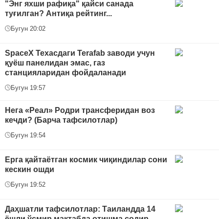
"Энг яхши рафиқа" қайси санада
туғилган? Антиқа рейтинг...
Бугун 20:02
SpaceX Техасдаги Terafab заводи учун
қуёш панелидан эмас, газ
станцияларидан фойдаланади
Бугун 19:57
Нега «Реал» Родри трансферидан воз
кечди? (Барча тафсилотлар)
Бугун 19:54
Ерга қайтаётган космик чиқиндилар сони
кескин ошди
Бугун 19:52
Даҳшатли тафсилотлар: Таиландда 14
ёшли ўсмир мактабда отишма содир