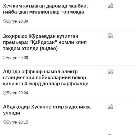
Ҳеч ким кутмаган даромад манбаи:
ғийбатдан миллионлар топмоқда
Бугун 20:39
Зоҳиршоҳ Жўраевдан кутилган
премьера: "Қайдасан" номли клип
тақдим этилди (видео)
Бугун 20:39
АҚШда оффшор шамол электр
станциялари лойиҳаларини бекор
қилишга 4 млрд доллар сарфланди
Бугун 20:24
Абдуқодир Ҳусанов оғир жудоликка
учради
Бугун 20:15