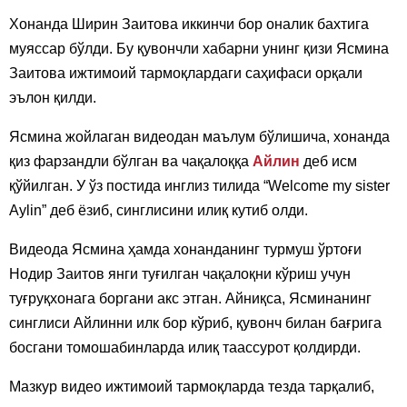
Хонанда Ширин Заитова иккинчи бор оналик бахтига
муяссар бўлди. Бу қувончли хабарни унинг қизи Ясмина
Заитова ижтимоий тармоқлардаги саҳифаси орқали
эълон қилди.
Ясмина жойлаган видеодан маълум бўлишича, хонанда
қиз фарзандли бўлган ва чақалоққа
Айлин
деб исм
қўйилган. У ўз постида инглиз тилида “Welcome my sister
Aylin” деб ёзиб, синглисини илиқ кутиб олди.
Видеода Ясмина ҳамда хонанданинг турмуш ўртоғи
Нодир Заитов янги туғилган чақалоқни кўриш учун
туғруқхонага боргани акс этган. Айниқса, Ясминанинг
синглиси Айлинни илк бор кўриб, қувонч билан бағрига
босгани томошабинларда илиқ таассурот қолдирди.
Мазкур видео ижтимоий тармоқларда тезда тарқалиб,