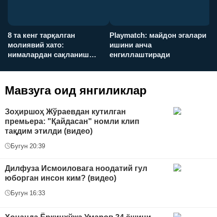
8 та кенг тарқалган
Playmatch: майдон эгалари
P
молиявий хато:
ишини анча
у
нималардан сақланиш
енгиллаштиради
х
керак?
Мавзуга оид янгиликлар
Зоҳиршоҳ Жўраевдан кутилган
премьера: "Қайдасан" номли клип
тақдим этилди (видео)
Бугун 20:39
Дилфуза Исмоиловага ноодатий гул
юборган инсон ким? (видео)
Бугун 16:33