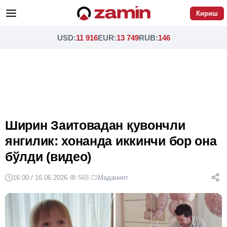
Кириш
USD
:
11 916
EUR
:
13 749
RUB
:
146
Ширин Заитовадан қувончли
янгилик: хонанда иккинчи бор она
бўлди (видео)
16:00 / 16.06.2026
·
568
·
Маданият