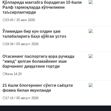
Қўлларида мактабга борадиган 10 ёшли
Ралф тармоқларда кўпчиликни
таъсирлантирди
23:43 / 25 июл 2026
Ўлимидан бир кун олдин ҳам
талабаларига баҳо қўйган устоз
19:34 / 03 август 2026
Отасининг паспортига қора ручкада
“ижод” қилган болакайнинг иши
барчанинг диққатини тортди
Кеча 14:20
21 ёшли блогернинг сўнгги саёҳати
фожиа билан якунланди
17:14 / 05 август 2026