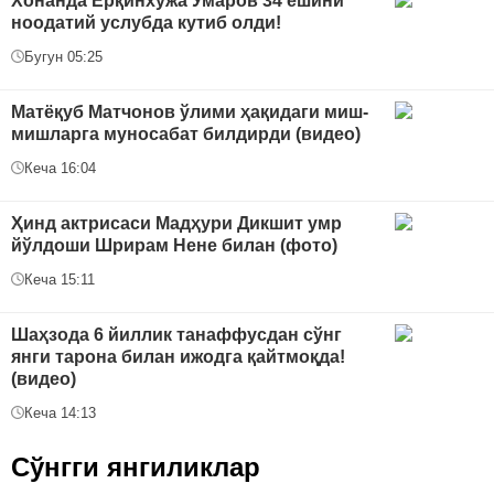
Хонанда Ёрқинхўжа Умаров 34 ёшини
ноодатий услубда кутиб олди!
Бугун 05:25
Матёқуб Матчонов ўлими ҳақидаги миш-
мишларга муносабат билдирди (видео)
Кеча 16:04
Ҳинд актрисаси Мадҳури Дикшит умр
йўлдоши Шрирам Нене билан (фото)
Кеча 15:11
Шаҳзода 6 йиллик танаффусдан сўнг
янги тарона билан ижодга қайтмоқда!
(видео)
Кеча 14:13
Сўнгги янгиликлар