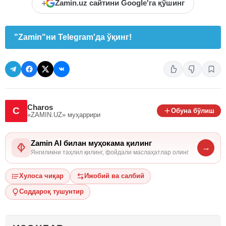
+
Zamin.uz сайтини Google'га қўшинг
"Zamin"ни Telegram'да ўқинг!
Charos
C
Обуна бўлиш
«ZAMIN.UZ»
муҳаррири
Zamin AI билан муҳокама қилинг
→
Янгиликни таҳлил қилинг, фойдали маслаҳатлар олинг
Хулоса чиқар
Ижобий ва салбий
Соддароқ тушунтир