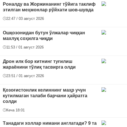
Роналду ва Жоржинанинг тўйига таклиф
этилган меҳмонлар рўйхати шов-шувда
22:47 / 03 август 2026
Ошқозонидан бутун ўлжалар чиққан
махлуқ соҳилга чиқди
11:53 / 01 август 2026
Дрон илк бор китнинг туғилиш
жараёнини тўлиқ тасвирга олди
23:51 / 01 август 2026
Қозоғистонлик келиннинг маҳр учун
кутилмаган талаби барчани ҳайратга
солди
Кеча 18:01
Танадаги холлар нимани англатади? 9 та