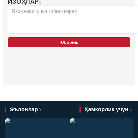
ИЗОҲЛАР
0
Юбориш
…
Эълонлар
Ҳамкорлик учун