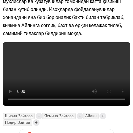
мухлислар ва кузатувчилар томонидан катта қизиқиш
билан кутиб олинди. Изоҳларда фойдаланувчилар
хонандани яна бир бор оналик бахти билан табриклаб,
кичкина Айлинга соғлиқ, бахт ва ёрқин келажак тилаб,
самимий тилаклар билдиришмоқда.
+
+
+
Ширин Зайтова
Ясмина Зайтова
Айлин
+
Нодир Зайтов