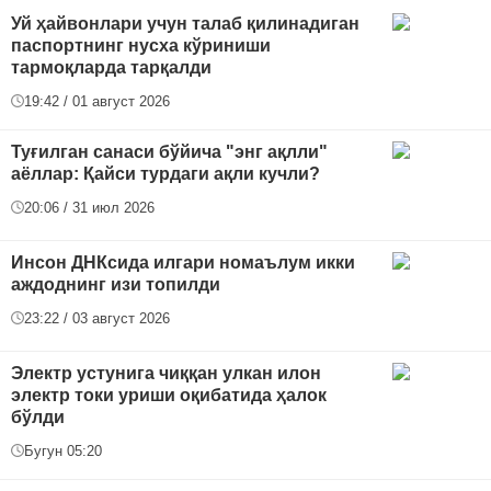
Уй ҳайвонлари учун талаб қилинадиган
паспортнинг нусха кўриниши
тармоқларда тарқалди
19:42 / 01 август 2026
Туғилган санаси бўйича "энг ақлли"
аёллар: Қайси турдаги ақли кучли?
20:06 / 31 июл 2026
Инсон ДНКсида илгари номаълум икки
аждоднинг изи топилди
23:22 / 03 август 2026
Электр устунига чиққан улкан илон
электр токи уриши оқибатида ҳалок
бўлди
Бугун 05:20