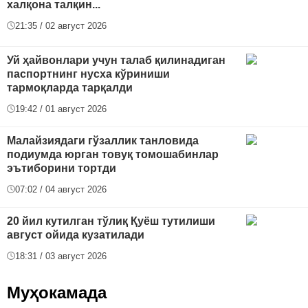
халқона талқин...
21:35 / 02 август 2026
Уй ҳайвонлари учун талаб қилинадиган
паспортнинг нусха кўриниши
тармоқларда тарқалди
19:42 / 01 август 2026
Малайзиядаги гўзаллик танловида
подиумда юрган товуқ томошабинлар
эътиборини тортди
07:02 / 04 август 2026
20 йил кутилган тўлиқ Қуёш тутилиши
август ойида кузатилади
18:31 / 03 август 2026
Муҳокамада