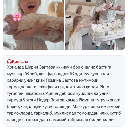
Қисқача
Хонанда Ширин Заитова иккинчи бор оналик бахтига
муяссар бўлиб, қиз фарзандли бўлди. Бу қувончли
хабарни унинг қизи Ясмина Заитова ижтимоий
тармоқлардаги саҳифаси орқали эълон қилди. Янги
туғилган чақалоққа Айлин деб исм қўйилди ва унинг
турмуш ўртоғи Нодир Заитов ҳамда Ясмина туғруқхонага
бориб, чақалоқни кутиб олишди. Мазкур видео ижтимоий
тармоқларда тарқалиб, мухлислар томонидан илиқ кутиб
олинди ва хонандага самимий табриклар билдирилди.