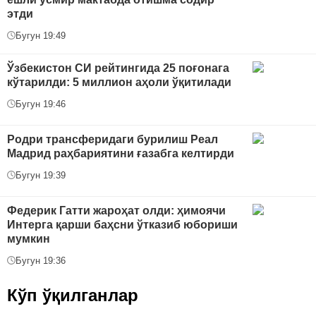
этди
Бугун 19:49
Ўзбекистон СИ рейтингида 25 поғонага
кўтарилди: 5 миллион аҳоли ўқитилади
Бугун 19:46
Родри трансферидаги бурилиш Реал
Мадрид раҳбариятини ғазабга келтирди
Бугун 19:39
Федерик Гатти жароҳат олди: ҳимоячи
Интерга қарши баҳсни ўтказиб юбориши
мумкин
Бугун 19:36
Кўп ўқилганлар