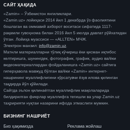
САЙТ ҲАҚИДА
«Zamin» – Ўзбекистон янгиликлари.
«Zamin.uz» лойиҳаси 2014 йил 1 декабрда ўз фаолиятини
бошлаган ва оммавий ахборот воситаси сифатида 1117-
рақамли гувоҳнома билан 2016 йил 5 июлда давлат рўйхатидан
ўтган. Лойиҳа муассиси — «ALLTEN» МЧЖ.
Электрон манзил:
info@zamin.uz
.
Матнли материалларни тўлиқ кўчириш ёки қисман иқтибос
келтиришга, шунингдек, фотографик, график, аудио ва/ёки
видеоматериаллардан фойдаланишга «Zamin.uz» сайтига
гиперҳавола мавжуд бўлган ва/ёки «Zamin» интернет-
нашрининг муаллифлигини кўрсатувчи ёзув илова қилинган
тақдирда йўл қўйилади.
Сайтда эълон қилинаётган муаллифлик мақолаларида
билдирилган фикрлар муаллифга тегишли ва улар Zamin.uz
таҳририяти нуқтаи назарини ифода этмаслиги мумкин.
БИЗНИНГ НАШРИЁТ
Биз ҳақимизда
Реклама жойлаш