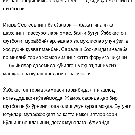
йиғлаб юборишимга оз қолганди”, — дейди ҳаяжон билан
футболчи.
Игорь Сергеевнинг бу сўзлари — фақатгина якка
шахснинг таассуротлари эмас, балки бутун Ўзбекистон
футболи, мураббийлар, ёшлар ва мухлислар учун ўзига
хос руҳий қувват манбаи. Саралаш босқичидаги ғалаба
ва миллий терма жамоамизнинг катта форумга чиқиши
— бу йиллар давомида қўйилган меҳнат, тинимсиз
машқлар ва кучли ироданинг натижаси.
Ўзбекистон терма жамоаси таркибида янги авлод
истеъдодлари кўпаймоқда. Жамоа сафида ҳар бир
футболчи ўз ўрнини топа олиш учун курашмоқда. Бугунги
ютуқлар, муваффақият ва катта имкониятлар сари
йўлнинг бошланиши, десак муболаға бўлмайди.