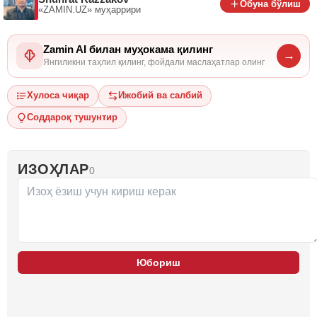
Обуна бўлиш
«ZAMIN.UZ»
муҳаррири
Zamin AI билан муҳокама қилинг
→
Янгиликни таҳлил қилинг, фойдали маслаҳатлар олинг
Хулоса чиқар
Ижобий ва салбий
Соддароқ тушунтир
ИЗОҲЛАР
0
Юбориш