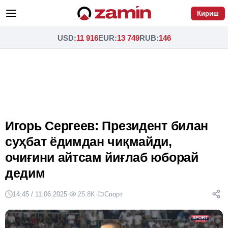
Кириш
USD
:
11 916
EUR
:
13 749
RUB
:
146
Игорь Сергеев: Президент билан
суҳбат ёдимдан чиқмайди,
очиғини айтсам йиғлаб юборай
дедим
14:45 / 11.06.2025
·
25.8K
·
Спорт