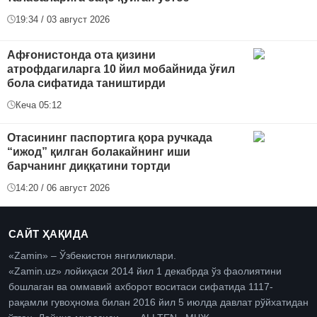
19:34 / 03 август 2026
Афғонистонда ота қизини
атрофдагиларга 10 йил мобайнида ўғил
бола сифатида таништирди
Кеча 05:12
Отасининг паспортига қора ручкада
“ижод” қилган болакайнинг иши
барчанинг диққатини тортди
14:20 / 06 август 2026
САЙТ ҲАҚИДА
«Zamin» – Ўзбекистон янгиликлари.
«Zamin.uz» лойиҳаси 2014 йил 1 декабрда ўз фаолиятини
бошлаган ва оммавий ахборот воситаси сифатида 1117-
рақамли гувоҳнома билан 2016 йил 5 июлда давлат рўйхатидан