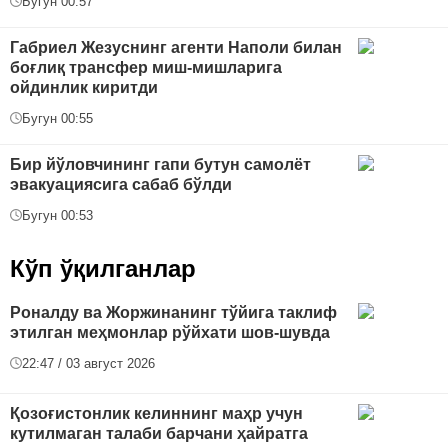
Бугун 00:57
Габриел Жезуснинг агенти Наполи билан
боғлиқ трансфер миш-мишларига
ойдинлик киритди
Бугун 00:55
Бир йўловчининг гапи бутун самолёт
эвакуациясига сабаб бўлди
Бугун 00:53
Кўп ўқилганлар
Роналду ва Жоржинанинг тўйига таклиф
этилган меҳмонлар рўйхати шов-шувда
22:47 / 03 август 2026
Қозоғистонлик келиннинг маҳр учун
кутилмаган талаби барчани ҳайратга