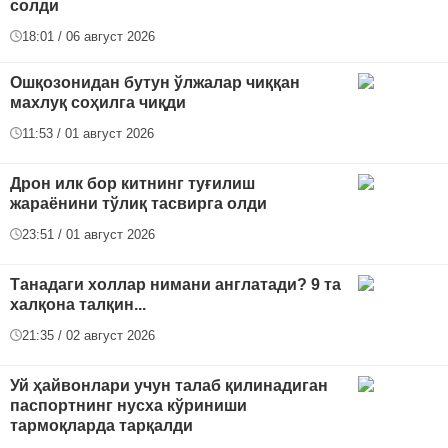
солди
18:01 / 06 август 2026
Ошқозонидан бутун ўлжалар чиққан
махлуқ соҳилга чиқди
11:53 / 01 август 2026
Дрон илк бор китнинг туғилиш
жараёнини тўлиқ тасвирга олди
23:51 / 01 август 2026
Танадаги холлар нимани англатади? 9 та
халқона талқин...
21:35 / 02 август 2026
Уй ҳайвонлари учун талаб қилинадиган
паспортнинг нусха кўриниши
тармоқларда тарқалди