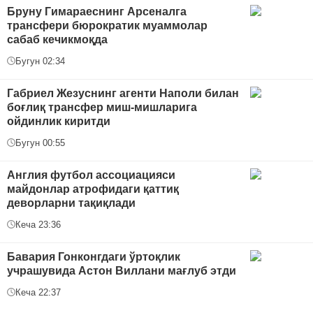
Бруну Гимараеснинг Арсеналга
трансфери бюрократик муаммолар
сабаб кечикмоқда
Бугун 02:34
Габриел Жезуснинг агенти Наполи билан
боғлиқ трансфер миш-мишларига
ойдинлик киритди
Бугун 00:55
Англия футбол ассоциацияси
майдонлар атрофидаги қаттиқ
деворларни тақиқлади
Кеча 23:36
Бавария Гонконгдаги ўртоқлик
учрашувида Астон Виллани мағлуб этди
Кеча 22:37