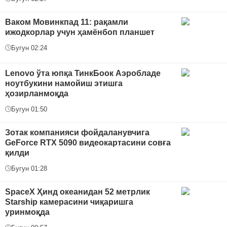
Ваком Мовинкпад 11: рақамли
ижодкорлар учун ҳамёнбоп планшет
Бугун 02:24
Lenovo ўта юпқа ТинкБоок Аэробладе
ноутбукини намойиш этишга
ҳозирланмоқда
Бугун 01:50
Зотак компанияси фойдаланувчига
GeForce RTX 5090 видеокартасини совға
қилди
Бугун 01:28
SpaceX Ҳинд океанидан 52 метрлик
Starship камерасини чиқаришга
уринмоқда