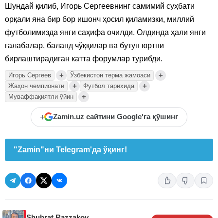
Шундай қилиб, Игорь Сергеевнинг самимий суҳбати
орқали яна бир бор ишонч ҳосил қиламизки, миллий
футболимизда янги саҳифа очилди. Олдинда ҳали янги
ғалабалар, баланд чўққилар ва бутун юртни
бирлаштирадиган катта форумлар турибди.
+
+
Игорь Сергеев
Ўзбекистон терма жамоаси
+
+
Жаҳон чемпионати
Футбол тарихида
+
Муваффақиятли ўйин
+
Zamin.uz сайтини Google'га қўшинг
"Zamin"ни Telegram'да ўқинг!
Shuhrat Razzakov