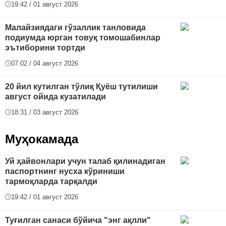
19:42 / 01 август 2026
Малайзиядаги гўзаллик танловида
подиумда юрган товуқ томошабинлар
эътиборини тортди
07:02 / 04 август 2026
20 йил кутилган тўлиқ Қуёш тутилиши
август ойида кузатилади
18:31 / 03 август 2026
Муҳокамада
Уй ҳайвонлари учун талаб қилинадиган
паспортнинг нусха кўриниши
тармоқларда тарқалди
19:42 / 01 август 2026
Туғилган санаси бўйича "энг ақлли"