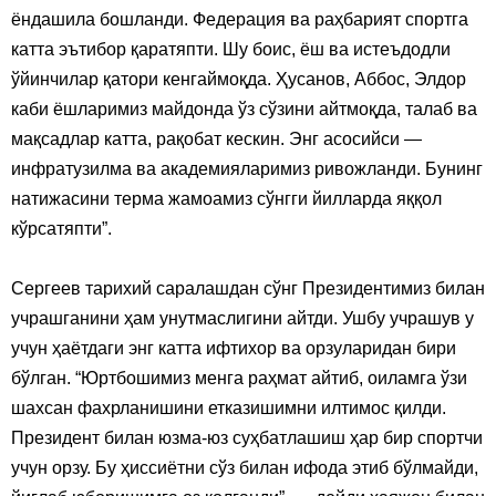
ёндашила бошланди. Федерация ва раҳбарият спортга
катта эътибор қаратяпти. Шу боис, ёш ва истеъдодли
ўйинчилар қатори кенгаймоқда. Ҳусанов, Аббос, Элдор
каби ёшларимиз майдонда ўз сўзини айтмоқда, талаб ва
мақсадлар катта, рақобат кескин. Энг асосийси —
инфратузилма ва академияларимиз ривожланди. Бунинг
натижасини терма жамоамиз сўнгги йилларда яққол
кўрсатяпти”.
Сергеев тарихий саралашдан сўнг Президентимиз билан
учрашганини ҳам унутмаслигини айтди. Ушбу учрашув у
учун ҳаётдаги энг катта ифтихор ва орзуларидан бири
бўлган. “Юртбошимиз менга раҳмат айтиб, оиламга ўзи
шахсан фахрланишини етказишимни илтимос қилди.
Президент билан юзма-юз суҳбатлашиш ҳар бир спортчи
учун орзу. Бу ҳиссиётни сўз билан ифода этиб бўлмайди,