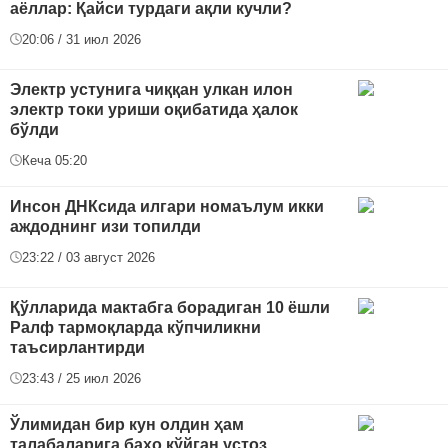
аёллар: Қайси турдаги ақли кучли?
20:06 / 31 июл 2026
Электр устунига чиққан улкан илон
электр токи уриши оқибатида ҳалок
бўлди
Кеча 05:20
Инсон ДНКсида илгари номаълум икки
аждоднинг изи топилди
23:22 / 03 август 2026
Қўлларида мактабга борадиган 10 ёшли
Ралф тармоқларда кўпчиликни
таъсирлантирди
23:43 / 25 июл 2026
Ўлимидан бир кун олдин ҳам
талабаларига баҳо қўйган устоз