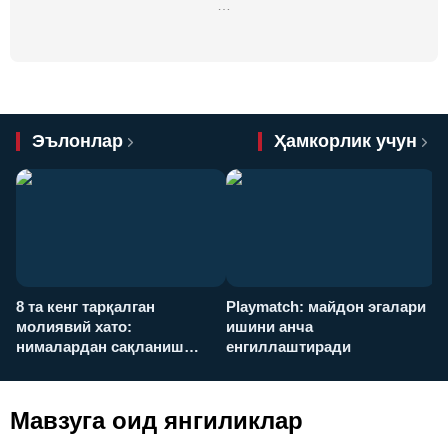
…
Эълонлар
Ҳамкорлик учун
8 та кенг тарқалган
Playmatch: майдон эгалари
P
молиявий хато:
ишини анча
у
нималардан сақланиш
енгиллаштиради
х
керак?
Мавзуга оид янгиликлар