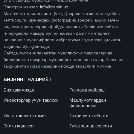
ўтган. Лойиҳа муассиси — «ALLTEN» МЧЖ.
Электрон манзил:
info@zamin.uz
.
Матнли материалларни тўлиқ кўчириш ёки қисман иқтибос
келтиришга, шунингдек, фотографик, график, аудио ва/ёки
видеоматериаллардан фойдаланишга «Zamin.uz» сайтига
гиперҳавола мавжуд бўлган ва/ёки «Zamin» интернет-
нашрининг муаллифлигини кўрсатувчи ёзув илова қилинган
тақдирда йўл қўйилади.
Сайтда эълон қилинаётган муаллифлик мақолаларида
билдирилган фикрлар муаллифга тегишли ва улар Zamin.uz
таҳририяти нуқтаи назарини ифода этмаслиги мумкин.
БИЗНИНГ НАШРИЁТ
Биз ҳақимизда
Реклама жойлаш
Инвесторлар учун таклиф
Маълумотлардан
фойдаланиш
Ишга таклиф этамиз
Таҳририят сиёсати
Этика кодекси
Тузатишлар сиёсати