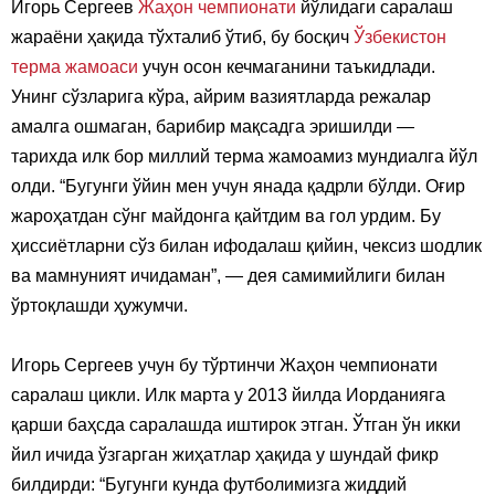
Игорь Сергеев
Жаҳон чемпионати
йўлидаги саралаш
жараёни ҳақида тўхталиб ўтиб, бу босқич
Ўзбекистон
терма жамоаси
учун осон кечмаганини таъкидлади.
Унинг сўзларига кўра, айрим вазиятларда режалар
амалга ошмаган, барибир мақсадга эришилди —
тарихда илк бор миллий терма жамоамиз мундиалга йўл
олди. “Бугунги ўйин мен учун янада қадрли бўлди. Оғир
жароҳатдан сўнг майдонга қайтдим ва гол урдим. Бу
ҳиссиётларни сўз билан ифодалаш қийин, чексиз шодлик
ва мамнуният ичидаман”, — дея самимийлиги билан
ўртоқлашди ҳужумчи.
Игорь Сергеев учун бу тўртинчи Жаҳон чемпионати
саралаш цикли. Илк марта у 2013 йилда Иорданияга
қарши баҳсда саралашда иштирок этган. Ўтган ўн икки
йил ичида ўзгарган жиҳатлар ҳақида у шундай фикр
билдирди: “Бугунги кунда футболимизга жиддий