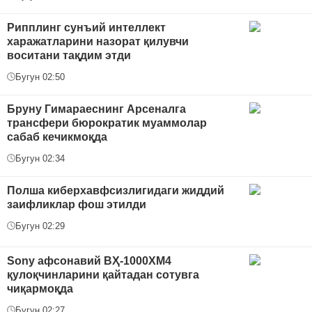
Рипплинг сунъий интеллект
харажатларини назорат қилувчи
воситани тақдим этди
Бугун 02:50
Бруну Гимараеснинг Арсеналга
трансфери бюрократик муаммолар
сабаб кечикмоқда
Бугун 02:34
Полша киберхавфсизлигидаги жиддий
заифликлар фош этилди
Бугун 02:29
Sony афсонавий ВҲ-1000XM4
қулоқчинларини қайтадан сотувга
чиқармоқда
Бугун 02:27