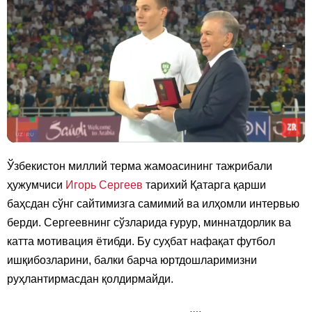
Ўзбекистон миллий терма жамоасининг тажрибали
ҳужумчиси
Игорь Сергеев
тарихий Қатарга қарши
баҳсдан сўнг сайтимизга самимий ва илҳомли интервью
берди. Сергеевнинг сўзларида ғурур, миннатдорлик ва
катта мотивация ётибди. Бу суҳбат нафақат футбол
ишқибозларини, балки барча юртдошларимизни
руҳлантирмасдан қолдирмайди.