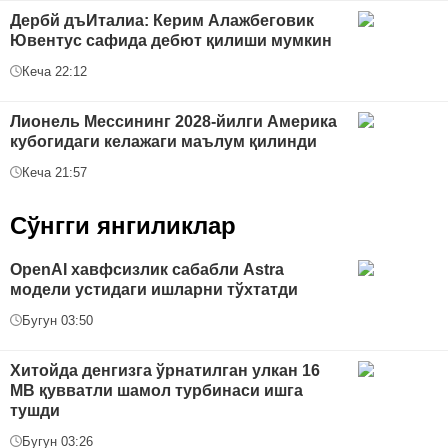
Дербй дъИталиа: Керим Алажбеговик
Ювентус сафида дебют қилиши мумкин
Кеча 22:12
Лионель Мессининг 2028-йилги Америка
кубогидаги келажаги маълум қилинди
Кеча 21:57
Сўнгги янгиликлар
OpenAI хавфсизлик сабабли Astra
модели устидаги ишларни тўхтатди
Бугун 03:50
Хитойда денгизга ўрнатилган улкан 16
МВ қувватли шамол турбинаси ишга
тушди
Бугун 03:26