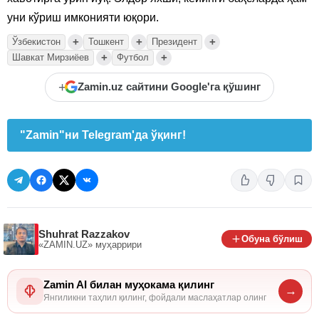
уни кўриш имконияти юқори.
+
+
+
Ўзбекистон
Тошкент
Президент
+
+
Шавкат Мирзиёев
Футбол
+
Zamin.uz сайтини Google'га қўшинг
"Zamin"ни Telegram'да ўқинг!
Shuhrat Razzakov
Обуна бўлиш
«ZAMIN.UZ»
муҳаррири
Zamin AI билан муҳокама қилинг
→
Янгиликни таҳлил қилинг, фойдали маслаҳатлар олинг