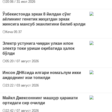
20:06 / 31 июл 2026
Ўзбекистонда эркак 8 йилдан сўнг
аёлининг генетик жиҳатдан эркак
жинсига мансуб эканлигини билиб қолди
Кеча 05:37
Электр устунига чиққан улкан илон
электр токи уриши оқибатида ҳалок
бўлди
05:20 / 07 август 2026
Инсон ДНКсида илгари номаълум икки
аждоднинг изи топилди
23:22 / 03 август 2026
Майкл Джексоннинг машҳур ҳаракати
ортидаги сир очилди
22:42 / 07 август 2026