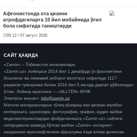
Афғонистонда ота қизини
атрофдагиларга 10 йил мобайнида ўғил
бола сифатида таништирди
05:12 / 07 август 2026
САЙТ ҲАҚИДА
«Zamin» – Ўзбекистон янгиликлари.
«Zamin.uz» лойиҳаси 2014 йил 1 декабрда ўз фаолиятини
бошлаган ва оммавий ахборот воситаси сифатида 1117-
рақамли гувоҳнома билан 2016 йил 5 июлда давлат рўйхатидан
ўтган. Лойиҳа муассиси — «ALLTEN» МЧЖ.
Электрон манзил:
info@zamin.uz
.
Матнли материалларни тўлиқ кўчириш ёки қисман иқтибос
келтиришга, шунингдек, фотографик, график, аудио ва/ёки
видеоматериаллардан фойдаланишга «Zamin.uz» сайтига
гиперҳавола мавжуд бўлган ва/ёки «Zamin» интернет-
нашрининг муаллифлигини кўрсатувчи ёзув илова қилинган