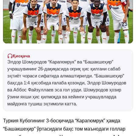
Қисқача
Элдор Шомуродов “Карагюмрук” ва “Башакшеҳир”
учрашувининг 26-дақиқасида оғриқ ҳис қилгани сабаб
эҳтиёт чораси сифатида алмаштирилди. “Башакшеҳир”
баҳсда 1:4 ҳисобида ғалаба қозонди, Элдор Шомуродов
ва Аббос Файзуллаев эса гол урди. Шомуродов ҳозир
ўзини яхши ҳис қилмоқда ва кейинги учрашувларда
майдонга тушиш эҳтимоли катта.
Туркия Кубогининг 3-босқичида “Карагюмрук” ҳамда
“Башакшеҳир” ўртасидаги баҳс том маънодаги голлар