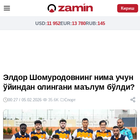
Кириш
USD
:
11 952
EUR
:
13 780
RUB
:
145
Элдор Шомуродовнинг нима учун
ўйиндан олингани маълум бўлди?
00:27 / 05.02.2026
·
35.6K
·
Спорт