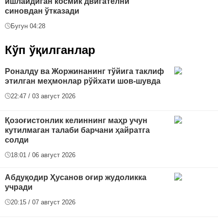
ишлайдиган космик двигателни
синовдан ўтказади
Бугун 04:28
Кўп ўқилганлар
Роналду ва Жоржинанинг тўйига таклиф
этилган меҳмонлар рўйхати шов-шувда
22:47 / 03 август 2026
Қозоғистонлик келиннинг маҳр учун
кутилмаган талаби барчани ҳайратга
солди
18:01 / 06 август 2026
Абдуқодир Ҳусанов оғир жудоликка
учради
20:15 / 07 август 2026