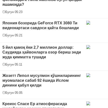
яшамоқда?
Бугун 05:23
Япония бозорида GeForce RTX 3080 Ти
видеокартаси савдоси қайта бошланди
Бугун 05:21
5 йил қамоқ ёки 2,7 миллион доллар:
Саудияда ҳайвонларга озор бериш энди
жуда қимматга тушади
Бугун 05:11
Жозетт Лепол мусулмон қўшниларининг
муомаласи сабаб 92 ёшида Ислом
динини қабул қилди
Бугун 05:05
Креиос Спасе Ер атмосферасида