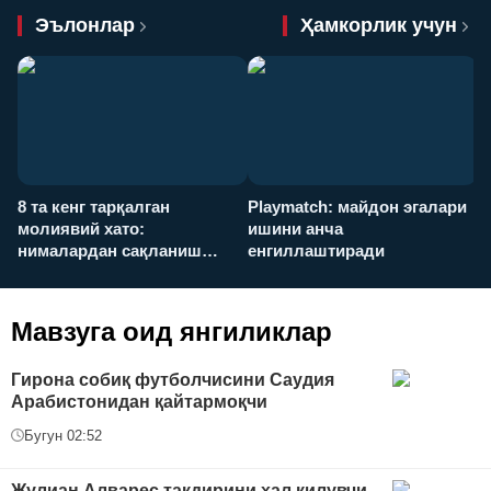
Эълонлар
Ҳамкорлик учун
8 та кенг тарқалган
Playmatch: майдон эгалари
P
молиявий хато:
ишини анча
у
нималардан сақланиш
енгиллаштиради
х
керак?
Мавзуга оид янгиликлар
Гирона собиқ футболчисини Саудия
Арабистонидан қайтармоқчи
Бугун 02:52
Жулиан Алварес тақдирини ҳал қилувчи