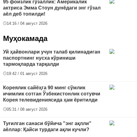
95 фоизлик гўзаллик: Америкалик
актриса Эмма Стоун дунёдаги энг гўзал
аёл деб топилди!
14:16 / 04 август 2026
Муҳокамада
Уй ҳайвонлари учун талаб қилинадиган
паспортнинг нусха кўриниши
тармоқларда тарқалди
19:42 / 01 август 2026
Кореялик сайёҳга 90 минг сўмлик
ичимлик сотган Ўзбекистонлик сотувчи
Корея телевидениясида ҳам ёритилди
05:31 / 08 август 2026
Туғилган санаси бўйича "энг ақлли"
аёллар: Қайси турдаги ақли кучли?