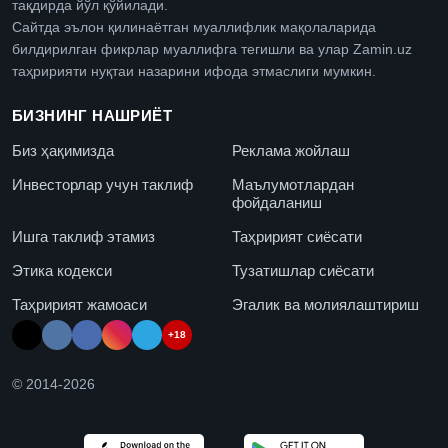
тақдирда йўл қўйилади.
Сайтда эълон қилинаётган муаллифлик мақолаларида
билдирилган фикрлар муаллифга тегишли ва улар Zamin.uz
таҳририяти нуқтаи назарини ифода этмаслиги мумкин.
БИЗНИНГ НАШРИЁТ
Биз ҳақимизда
Реклама жойлаш
Инвесторлар учун таклиф
Маълумотлардан
фойдаланиш
Ишга таклиф этамиз
Таҳририят сиёсати
Этика кодекси
Тузатишлар сиёсати
Таҳририят жамоаси
Эгалик ва молиялаштириш
+18
© 2014-
2026