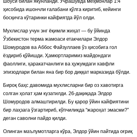
шоуси билан якунланди. Учрашувда меҳмонлар 1:4
ҳисобида ишончли ғалабани қўлга киритиб, кейинги
босқичга кўтаринки кайфиятда йўл олди.
Мухлислар учун энг ёқимли жиҳат — бу ўйинда
Ўзбекистон терма жамоаси етакчилари Элдор
Шомуродов ва Аббос Файзуллаев ўз ҳисобига гол
ёздириб қўйишди. Ҳамюртларимиз майдондаги
фаоллиги, ҳаракатчанлиги ва ҳужумдаги хавфли
эпизодлари билан яна бир бор диққат марказида бўлди.
Бироқ баҳс давомида мухлисларни бир оз хавотирга
солган ҳолат ҳам кузатилди. 26-дақиқада Элдор
Шомуродов алмаштирилди. Бу қарор ўйин кайфиятини
бир лаҳзага ўзгартириб, кўпчиликда “жароҳат эмасми?”
деган саволни пайдо қилди.
Олинган маълумотларга кўра, Элдор ўйин пайтида оғриқ