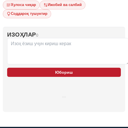
Хулоса чиқар
Ижобий ва салбий
Соддароқ тушунтир
ИЗОҲЛАР
0
Юбориш
…