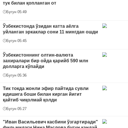
тук билан қопланган от
Бугун 05:49
Ўзбекистонда ўзидан катта аёлга
уйланган эркаклар сони 11 мингдан ошди
Бугун 05:45
Ўзбекистоннинг олтин-валюта
захиралари бир ойда қарийб 590 млн
долларга кўпайди
Бугун 05:36
Тик токда жонли эфир пайтида сувли
идишига боши билан кирган йигит
қайтиб чиқолмай қолди
Бугун 05:27
"Иван Васильевич касбини ўзгартиради"
фильмидаги Нина Маслова бугун қандай