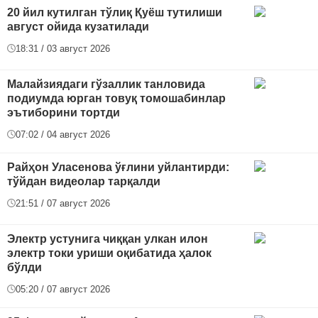
20 йил кутилган тўлиқ Қуёш тутилиши
август ойида кузатилади
18:31 / 03 август 2026
Малайзиядаги гўзаллик танловида
подиумда юрган товуқ томошабинлар
эътиборини тортди
07:02 / 04 август 2026
Райҳон Уласенова ўғлини уйлантирди:
тўйдан видеолар тарқалди
21:51 / 07 август 2026
Электр устунига чиққан улкан илон
электр токи уриши оқибатида ҳалок
бўлди
05:20 / 07 август 2026