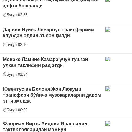
ҳафта бошланди
Бугун 02:35
Дарвин Нунес Ливерпул трансферини
клубдан олдин эълон қилди
Бугун 02:16
Монако Ламине Камара учун тушган
улкан таклифни рад этди
Бугун 01:34
Ювентус ва Болоня Жон Люкуми
трансфери бўйича музокараларни давом
эттирмоқда
Бугун 00:55
Флориан Виртс Андони Ираоланинг
тактик ғояларидан мамнун