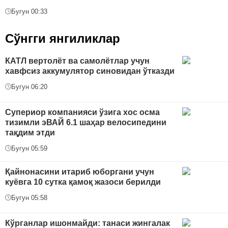
Бугун 00:33
Сўнгги янгиликлар
КАТЛ вертолёт ва самолётлар учун
хавфсиз аккумулятор синовидан ўтказди
Бугун 06:20
Супериор компанияси ўзига хос осма
тизимли эВАЙ 6.1 шаҳар велосипедини
тақдим этди
Бугун 05:59
Қайнонасини итариб юборгани учун
куёвга 10 сутка қамоқ жазоси берилди
Бугун 05:58
Кўрганлар ишонмайди: танаси жингалак