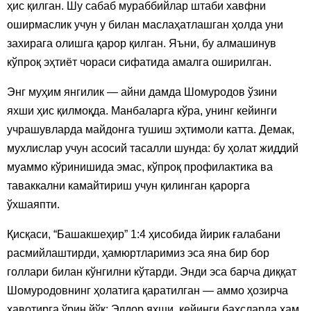
ҳис қилган. Шу сабаб мураббийлар штаби хавфни
оширмаслик учун у билан маслаҳатлашган ҳолда уни
захирага олишга қарор қилган. Яъни, бу алмашинув
кўпроқ эҳтиёт чораси сифатида амалга оширилган.
Энг муҳим янгилик — айни дамда Шомуродов ўзини
яхши ҳис қилмоқда. Манбаларга кўра, унинг кейинги
учрашувларда майдонга тушиш эҳтимоли катта. Демак,
мухлислар учун асосий тасалли шунда: бу ҳолат жиддий
муаммо кўринишида эмас, кўпроқ профилактика ва
таваккални камайтириш учун қилинган қарорга
ўхшаяпти.
Қисқаси, “Башакшеҳир” 1:4 ҳисобида йирик ғалабани
расмийлаштирди, ҳамюртларимиз эса яна бир бор
голлари билан кўнгилни кўтарди. Энди эса барча диққат
Шомуродовнинг ҳолатига қаратилган — аммо ҳозирча
хавотирга ўрин йўқ: Элдор яхши, кейинги баҳсларда ҳам