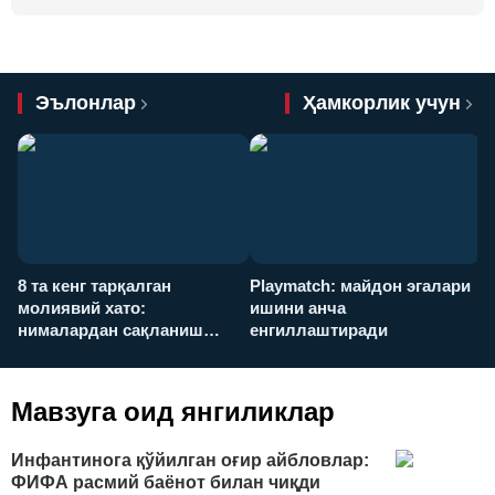
Эълонлар
Ҳамкорлик учун
8 та кенг тарқалган
Playmatch: майдон эгалари
P
молиявий хато:
ишини анча
у
нималардан сақланиш
енгиллаштиради
х
керак?
Мавзуга оид янгиликлар
Инфантинога қўйилган оғир айбловлар:
ФИФА расмий баёнот билан чиқди