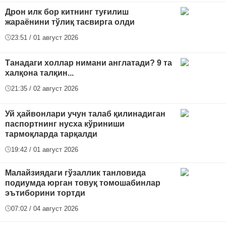
Дрон илк бор китнинг туғилиш
жараёнини тўлиқ тасвирга олди
23:51 / 01 август 2026
Танадаги холлар нимани англатади? 9 та
халқона талқин...
21:35 / 02 август 2026
Уй ҳайвонлари учун талаб қилинадиган
паспортнинг нусха кўриниши
тармоқларда тарқалди
19:42 / 01 август 2026
Малайзиядаги гўзаллик танловида
подиумда юрган товуқ томошабинлар
эътиборини тортди
07:02 / 04 август 2026