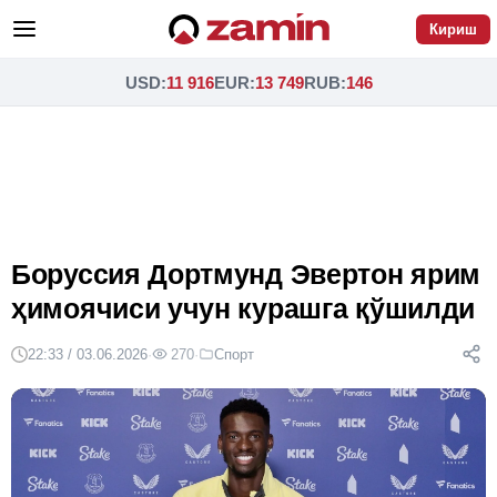
Кириш
USD
:
11 916
EUR
:
13 749
RUB
:
146
Боруссия Дортмунд Эвертон ярим
ҳимоячиси учун курашга қўшилди
22:33 / 03.06.2026
·
270
·
Спорт