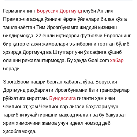
Германиянинг
Боруссия Дортмунд
клуби Англия
Премер-лигасида ўзининг ёрқин ўйинлари билан кўзга
ташланаётган Тим Ироэгбунамга жиддий қизиқиш
билдирмоқда. 22 ёшли иқтидорли футболчи Европанинг
бир қатор етакчи жамоалари эътиборини тортган бўлиб,
ҳозирда Дортмунд ва Штутгарт уни ўз сафига қўшиб
олишни режалаштирмоқда. Бу ҳақда Goal.com
хабар
беради.
SportсБоом нашри берган хабарга кўра, Боруссия
Дортмунд раҳбарияти Ироэгбунамни ёзги трансферлар
рўйхатига киритган.
Бундеслига
гиганти ҳам ички
чемпионат, ҳам Чемпионлар лигаси баҳслари учун
таркибни кучайтиришни мақсад қилган ва бу бақувват
ярим ҳимоячини жамоа учун идеал номзод деб
ҳисобламоқда.