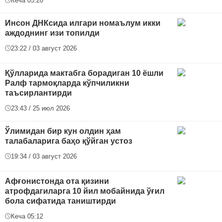
Кеча 05:20
Инсон ДНКсида илгари номаълум икки
аждоднинг изи топилди
23:22 / 03 август 2026
Қўлларида мактабга борадиган 10 ёшли
Ралф тармоқларда кўпчиликни
таъсирлантирди
23:43 / 25 июл 2026
Ўлимидан бир кун олдин ҳам
талабаларига баҳо қўйган устоз
19:34 / 03 август 2026
Афғонистонда ота қизини
атрофдагиларга 10 йил мобайнида ўғил
бола сифатида таништирди
Кеча 05:12