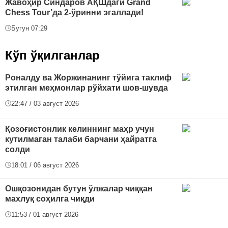
Жавоҳир Синдаров АҚШдаги Grand
Chess Tour’да 2-ўринни эгаллади!
Бугун 07:29
Кўп ўқилганлар
Роналду ва Жоржинанинг тўйига таклиф
этилган меҳмонлар рўйхати шов-шувда
22:47 / 03 август 2026
Қозоғистонлик келиннинг маҳр учун
кутилмаган талаби барчани ҳайратга
солди
18:01 / 06 август 2026
Ошқозонидан бутун ўлжалар чиққан
махлуқ соҳилга чиқди
11:53 / 01 август 2026