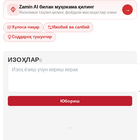
Zamin AI билан муҳокама қилинг
→
Янгиликни таҳлил қилинг, фойдали маслаҳатлар олинг
Хулоса чиқар
Ижобий ва салбий
Соддароқ тушунтир
ИЗОҲЛАР
0
Юбориш
…