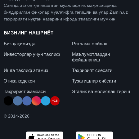
Сайтда эълон қилинаётган муаллифлик мақолаларида
билдирилган фикрлар муаллифга тегишли ва улар Zamin.uz
таҳририяти нуқтаи назарини ифода этмаслиги мумкин.
БИЗНИНГ НАШРИЁТ
Биз ҳақимизда
Реклама жойлаш
Инвесторлар учун таклиф
Маълумотлардан
фойдаланиш
Ишга таклиф этамиз
Таҳририят сиёсати
Этика кодекси
Тузатишлар сиёсати
Таҳририят жамоаси
Эгалик ва молиялаштириш
+18
© 2014-
2026