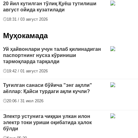
20 йил кутилган тўлиқ Қуёш тутилиши
август ойида кузатилади
18:31 / 03 август 2026
Муҳокамада
Уй ҳайвонлари учун талаб қилинадиган
паспортнинг нусха кўриниши
тармоқларда тарқалди
19:42 / 01 август 2026
Туғилган санаси бўйича "энг ақлли"
аёллар: Қайси турдаги ақли кучли?
20:06 / 31 июл 2026
Электр устунига чиққан улкан илон
электр токи уриши оқибатида ҳалок
бўлди