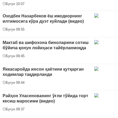
Бугун 10:07
Озодбек Назарбеков ёш ижодкорнинг
илтимосига кўра дуэт куйлади (видео)
Бугун 09:55
Мактаб ва шифохона биноларини сотиш
бўйича қонун лойиҳаси тайёрланмоқда
Бугун 09:45
Яккасаройда инсон ҳаётини қутқарган
ходимлар тақдирланди
Бугун 09:44
Райҳон Уласенованинг ўғли тўйида торт
кесиш маросими (видео)
Бугун 09:37