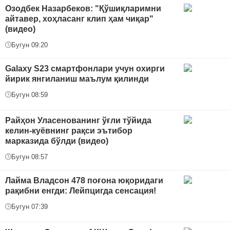
Озодбек Назарбеков: "Қўшиқларимни
айтавер, хоҳласанг клип ҳам чиқар"
(видео)
Бугун 09:20
Galaxy S23 смартфонлари учун охирги
йирик янгиланиш маълум қилинди
Бугун 08:59
Райҳон Уласенованинг ўғли тўйида
келин-куёвнинг рақси эътибор
марказида бўлди (видео)
Бугун 08:57
Лайма Владсон 478 поғона юқоридаги
рақибни енгди: Лейпцигда сенсация!
Бугун 07:39