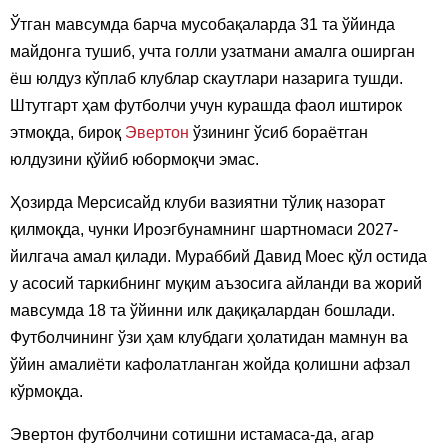
Ўтган мавсумда барча мусобақаларда 31 та ўйинда
майдонга тушиб, учта голли узатмани амалга оширган
ёш юлдуз кўплаб клублар скаутлари назарига тушди.
Штутгарт ҳам футболчи учун курашда фаол иштирок
этмоқда, бироқ
Эвертон
ўзининг ўсиб бораётган
юлдузини қўйиб юбормоқчи эмас.
Ҳозирда Мерсисайд клуби вазиятни тўлиқ назорат
қилмоқда, чунки Ироэгбунамнинг шартномаси 2027-
йилгача амал қилади. Мураббий Давид Моес қўл остида
у асосий таркибнинг муқим аъзосига айланди ва жорий
мавсумда 18 та ўйинни илк дақиқалардан бошлади.
Футболчининг ўзи ҳам клубдаги ҳолатидан мамнун ва
ўйин амалиёти кафолатланган жойда қолишни афзал
кўрмоқда.
Эвертон футболчини сотишни истамаса-да, агар