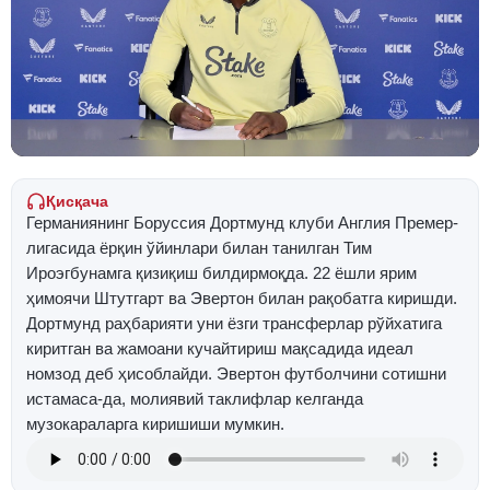
Қисқача
Германиянинг Боруссия Дортмунд клуби Англия Премер-
лигасида ёрқин ўйинлари билан танилган Тим
Ироэгбунамга қизиқиш билдирмоқда. 22 ёшли ярим
ҳимоячи Штутгарт ва Эвертон билан рақобатга киришди.
Дортмунд раҳбарияти уни ёзги трансферлар рўйхатига
киритган ва жамоани кучайтириш мақсадида идеал
номзод деб ҳисоблайди. Эвертон футболчини сотишни
истамаса-да, молиявий таклифлар келганда
музокараларга киришиши мумкин.