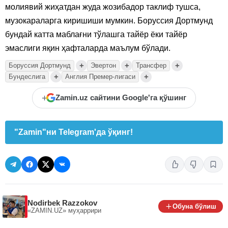
молиявий жиҳатдан жуда жозибадор таклиф тушса,
музокараларга киришиши мумкин. Боруссия Дортмунд
бундай катта маблағни тўлашга тайёр ёки тайёр
эмаслиги яқин ҳафталарда маълум бўлади.
+
+
+
Боруссия Дортмунд
Эвертон
Трансфер
+
+
Бундеслига
Англия Премер-лигаси
+
Zamin.uz сайтини Google'га қўшинг
"Zamin"ни Telegram'да ўқинг!
Nodirbek Razzokov
Обуна бўлиш
«ZAMIN.UZ»
муҳаррири