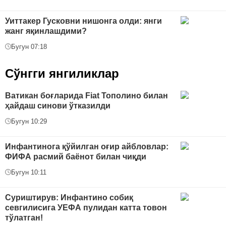
Уиттакер Гусковни нишонга олди: янги
жанг яқинлашдими?
Бугун 07:18
Сўнгги янгиликлар
Ватикан боғларида Fiat Тополино билан
ҳайдаш синови ўтказилди
Бугун 10:29
Инфантинога қўйилган оғир айбловлар:
ФИФА расмий баёнот билан чиқди
Бугун 10:11
Суриштирув: Инфантино собиқ
севгилисига УЕФА пулидан катта товон
тўлатган!