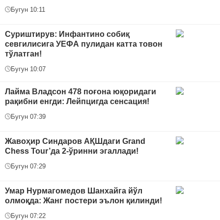
Бугун 10:11
Суриштирув: Инфантино собиқ
севгилисига УЕФА пулидан катта товон
тўлатган!
Бугун 10:07
Лайма Владсон 478 поғона юқоридаги
рақибни енгди: Лейпцигда сенсация!
Бугун 07:39
Жавоҳир Синдаров АҚШдаги Grand
Chess Tour’да 2-ўринни эгаллади!
Бугун 07:29
Умар Нурмагомедов Шанхайга йўл
олмоқда: Жанг постери эълон қилинди!
Бугун 07:22