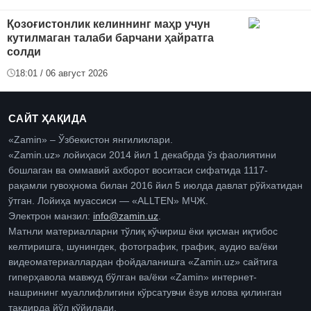
Қозоғистонлик келиннинг маҳр учун
кутилмаган талаби барчани ҳайратга
солди
18:01 / 06 август 2026
САЙТ ҲАҚИДА
«Zamin» – Ўзбекистон янгиликлари.
«Zamin.uz» лойиҳаси 2014 йил 1 декабрда ўз фаолиятини
бошлаган ва оммавий ахборот воситаси сифатида 1117-
рақамли гувоҳнома билан 2016 йил 5 июлда давлат рўйхатидан
ўтган. Лойиҳа муассиси — «ALLTEN» МЧЖ.
Электрон манзил:
info@zamin.uz
.
Матнли материалларни тўлиқ кўчириш ёки қисман иқтибос
келтиришга, шунингдек, фотографик, график, аудио ва/ёки
видеоматериаллардан фойдаланишга «Zamin.uz» сайтига
гиперҳавола мавжуд бўлган ва/ёки «Zamin» интернет-
нашрининг муаллифлигини кўрсатувчи ёзув илова қилинган
тақдирда йўл қўйилади.