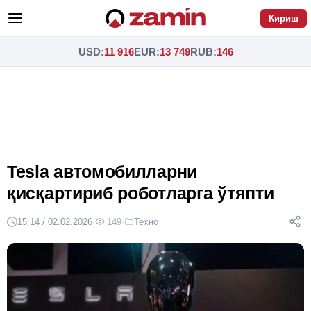
Кириш
USD
:
11 916
EUR
:
13 749
RUB
:
146
Tesla автомобилларни
қисқартириб роботларга ўтяпти
15:14 / 02.02.2026
·
149
·
Техно