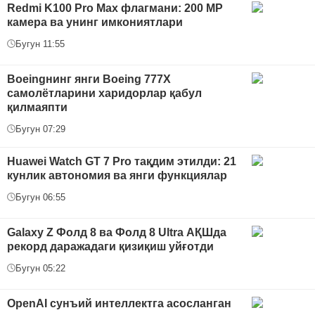
Redmi K100 Pro Max флагмани: 200 MP
камера ва унинг имкониятлари
Бугун 11:55
Boeingнинг янги Boeing 777X
самолётларини харидорлар қабул
қилмаяпти
Бугун 07:29
Huawei Watch GT 7 Pro тақдим этилди: 21
кунлик автономия ва янги функциялар
Бугун 06:55
Galaxy Z Фолд 8 ва Фолд 8 Ultra АҚШда
рекорд даражадаги қизиқиш уйғотди
Бугун 05:22
OpenAI сунъий интеллектга асосланган