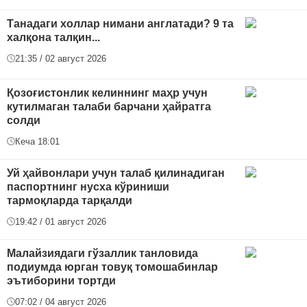
Танадаги холлар нимани англатади? 9 та
халқона талқин...
21:35 / 02 август 2026
Қозоғистонлик келиннинг маҳр учун
кутилмаган талаби барчани ҳайратга
солди
Кеча 18:01
Уй ҳайвонлари учун талаб қилинадиган
паспортнинг нусха кўриниши
тармоқларда тарқалди
19:42 / 01 август 2026
Малайзиядаги гўзаллик танловида
подиумда юрган товуқ томошабинлар
эътиборини тортди
07:02 / 04 август 2026