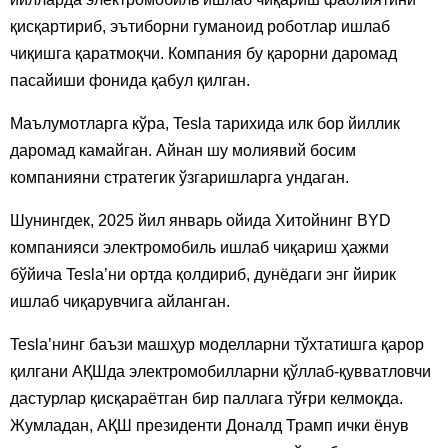
қисқартириб, эътиборни гуманоид роботлар ишлаб
чиқишга қаратмоқчи. Компания бу қарорни даромад
пасайиши фонида қабул қилган.
Маълумотларга кўра, Tesla тарихида илк бор йиллик
даромад камайган. Айнан шу молиявий босим
компанияни стратегик ўзгаришларга ундаган.
Шунингдек, 2025 йил январь ойида Хитойнинг BYD
компанияси электромобиль ишлаб чиқариш ҳажми
бўйича Tesla’ни ортда қолдириб, дунёдаги энг йирик
ишлаб чиқарувчига айланган.
Tesla’нинг баъзи машҳур моделларни тўхтатишга қарор
қилгани АҚШда электромобилларни қўллаб-қувватловчи
дастурлар қисқараётган бир паллага тўғри келмоқда.
Жумладан, АҚШ президенти Доналд Трамп ички ёнув