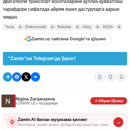
двигателли транспорт воситаларини қўллаб-қувватлаш
тарафдори сифатида айрим яшил дастурларга қарши
чиққан.
+
+
+
+
+
Tesla
Elektromobil
Robotlar
Xitoy
AQSh
+
Zamin.uz сайтини Google'га қўшинг
"Zamin"ни Telegram'да ўқинг!
Nigina Zarqarayeva
Обуна бўлиш
«ZAMIN.UZ»
муҳаррири
Zamin AI билан муҳокама қилинг
→
Янгиликни таҳлил қилинг, фойдали маслаҳатлар олинг