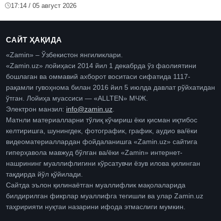
17:14 / 05 август 2026
САЙТ ҲАҚИДА
«Zamin» – Ўзбекистон янгиликлари.
«Zamin.uz» лойиҳаси 2014 йил 1 декабрда ўз фаолиятини
бошлаган ва оммавий ахборот воситаси сифатида 1117-
рақамли гувоҳнома билан 2016 йил 5 июлда давлат рўйхатидан
ўтган. Лойиҳа муассиси — «ALLTEN» МЧЖ.
Электрон манзил:
info@zamin.uz
.
Матнли материалларни тўлиқ кўчириш ёки қисман иқтибос
келтиришга, шунингдек, фотографик, график, аудио ва/ёки
видеоматериаллардан фойдаланишга «Zamin.uz» сайтига
гиперҳавола мавжуд бўлган ва/ёки «Zamin» интернет-
нашрининг муаллифлигини кўрсатувчи ёзув илова қилинган
тақдирда йўл қўйилади.
Сайтда эълон қилинаётган муаллифлик мақолаларида
билдирилган фикрлар муаллифга тегишли ва улар Zamin.uz
таҳририяти нуқтаи назарини ифода этмаслиги мумкин.