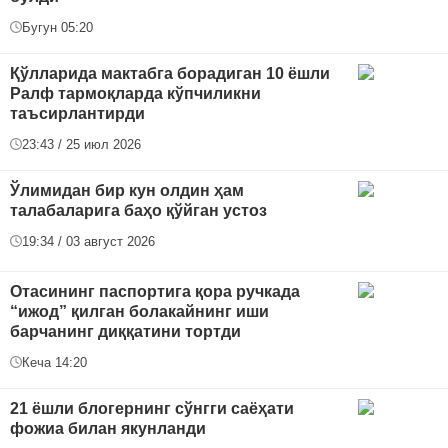
Бугун 05:20
Қўлларида мактабга борадиган 10 ёшли
Ралф тармоқларда кўпчиликни
таъсирлантирди
23:43 / 25 июл 2026
Ўлимидан бир кун олдин ҳам
талабаларига баҳо қўйган устоз
19:34 / 03 август 2026
Отасининг паспортига қора ручкада
“ижод” қилган болакайнинг иши
барчанинг диққатини тортди
Кеча 14:20
21 ёшли блогернинг сўнгги саёҳати
фожиа билан якунланди