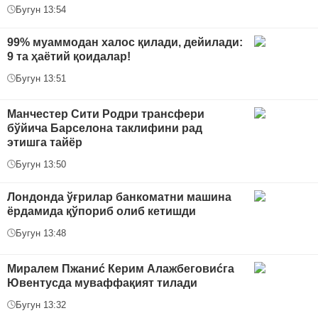
Бугун 13:54
99% муаммодан халос қилади, дейилади:
9 та ҳаётий қоидалар!
Бугун 13:51
Манчестер Сити Родри трансфери
бўйича Барселона таклифини рад
этишга тайёр
Бугун 13:50
Лондонда ўғрилар банкоматни машина
ёрдамида қўпориб олиб кетишди
Бугун 13:48
Миралем Пжаниć Керим Алажбеговиćга
Ювентусда муваффақият тилади
Бугун 13:32