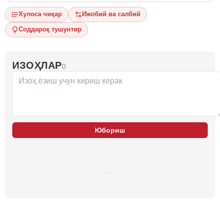
Хулоса чиқар
Ижобий ва салбий
Соддароқ тушунтир
ИЗОҲЛАР
0
Юбориш
…