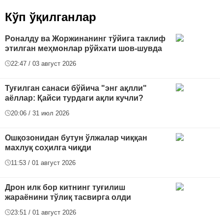
Кўп ўқилганлар
Роналду ва Жоржинанинг тўйига таклиф
этилган меҳмонлар рўйхати шов-шувда
22:47 / 03 август 2026
Туғилган санаси бўйича "энг ақлли"
аёллар: Қайси турдаги ақли кучли?
20:06 / 31 июл 2026
Ошқозонидан бутун ўлжалар чиққан
махлуқ соҳилга чиқди
11:53 / 01 август 2026
Дрон илк бор китнинг туғилиш
жараёнини тўлиқ тасвирга олди
23:51 / 01 август 2026