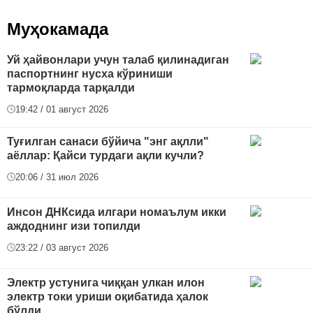
Муҳокамада
Уй ҳайвонлари учун талаб қилинадиган
паспортнинг нусха кўриниши
тармоқларда тарқалди
19:42 / 01 август 2026
Туғилган санаси бўйича "энг ақлли"
аёллар: Қайси турдаги ақли кучли?
20:06 / 31 июл 2026
Инсон ДНКсида илгари номаълум икки
аждоднинг изи топилди
23:22 / 03 август 2026
Электр устунига чиққан улкан илон
электр токи уриши оқибатида ҳалок
бўлди