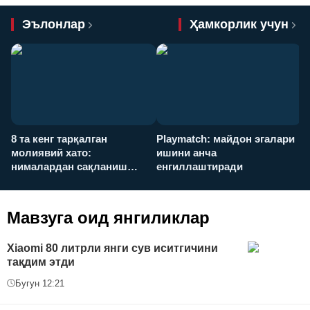
Эълонлар
Ҳамкорлик учун
8 та кенг тарқалган
Playmatch: майдон эгалари
P
молиявий хато:
ишини анча
у
нималардан сақланиш
енгиллаштиради
х
керак?
Мавзуга оид янгиликлар
Xiaomi 80 литрли янги сув иситгичини
тақдим этди
Бугун 12:21