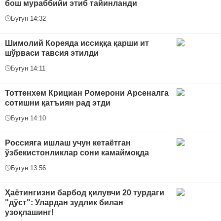
бош мураббийи этиб тайинланди
Бугун 14:32
Шимолий Кореяда иссиққа қарши ит
шўрваси тавсия этилди
Бугун 14:11
Тоттенхем Крициан Ромерони Арсеналга
сотишни қатъиян рад этди
Бугун 14:10
Россияга ишлаш учун кетаётган
ўзбекистонликлар сони камаймоқда
Бугун 13:56
Ҳаётингизни барбод қилувчи 20 турдаги
"дўст": Улардан зудлик билан
узоқлашинг!