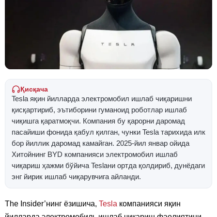
Қисқача
Tesla яқин йилларда электромобил ишлаб чиқаришни
қисқартириб, эътиборини гуманоид роботлар ишлаб
чиқишга қаратмоқчи. Компания бу қарорни даромад
пасайиши фонида қабул қилган, чунки Tesla тарихида илк
бор йиллик даромад камайган. 2025-йил январ ойида
Хитойнинг BYD компанияси электромобил ишлаб
чиқариш ҳажми бўйича Teslaни ортда қолдириб, дунёдаги
энг йирик ишлаб чиқарувчига айланди.
The Insider’нинг ёзишича,
Tesla
компанияси яқин
йилларда электромобиль ишлаб чиқариш фаолиятини