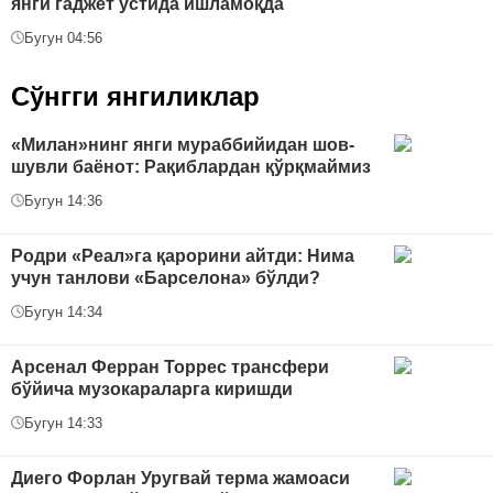
янги гаджет устида ишламоқда
Бугун 04:56
Сўнгги янгиликлар
«Милан»нинг янги мураббийидан шов-
шувли баёнот: Рақиблардан қўрқмаймиз
Бугун 14:36
Родри «Реал»га қарорини айтди: Нима
учун танлови «Барселона» бўлди?
Бугун 14:34
Арсенал Ферран Торрес трансфери
бўйича музокараларга киришди
Бугун 14:33
Диего Форлан Уругвай терма жамоаси