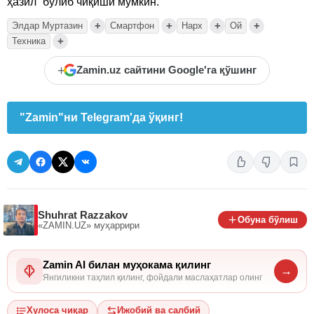
ҳазил” бўлиб чиқиши мумкин.
+
+
+
+
Элдар Муртазин
Смартфон
Нарх
Ой
+
Техника
+
Zamin.uz сайтини Google'га қўшинг
"Zamin"ни Telegram'да ўқинг!
Shuhrat Razzakov
Обуна бўлиш
«ZAMIN.UZ»
муҳаррири
Zamin AI билан муҳокама қилинг
→
Янгиликни таҳлил қилинг, фойдали маслаҳатлар олинг
Хулоса чиқар
Ижобий ва салбий