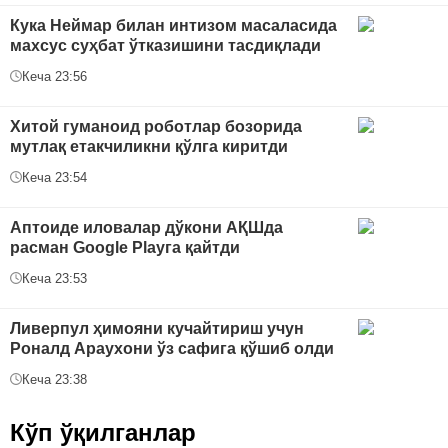
Кука Неймар билан интизом масаласида
махсус суҳбат ўтказишини тасдиқлади
Кеча 23:56
Хитой гуманоид роботлар бозорида
мутлақ етакчиликни қўлга киритди
Кеча 23:54
Аптоиде иловалар дўкони АҚШда
расман Google Playга қайтди
Кеча 23:53
Ливерпул ҳимояни кучайтириш учун
Роналд Араухони ўз сафига қўшиб олди
Кеча 23:38
Кўп ўқилганлар