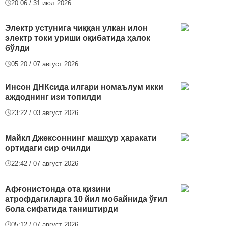
20:06 / 31 июл 2026
Электр устунига чиққан улкан илон
электр токи уриши оқибатида ҳалок
бўлди
05:20 / 07 август 2026
Инсон ДНКсида илгари номаълум икки
аждоднинг изи топилди
23:22 / 03 август 2026
Майкл Джексоннинг машҳур ҳаракати
ортидаги сир очилди
22:42 / 07 август 2026
Афғонистонда ота қизини
атрофдагиларга 10 йил мобайнида ўғил
бола сифатида таништирди
05:12 / 07 август 2026