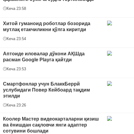
Кеча 23:58
Хитой гуманоид роботлар бозорида
мутлақ етакчиликни қўлга киритди
Кеча 23:54
Аптоиде иловалар дўкони АҚШда
расман Google Playга қайтди
Кеча 23:53
Смартфонлар учун БлаккБеррй
услубидаги Повер Кейбоард тақдим
этилди
Кеча 23:26
Коолер Мастер видеокарталарни қизиш
ва ёнишдан сақловчи янги адаптер
сотувини бошлади