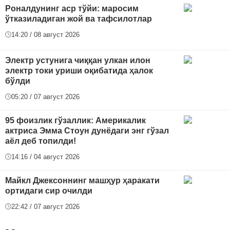
Роналдунинг аср тўйи: маросим
ўтказиладиган жой ва тафсилотлар
14:20 / 08 август 2026
Электр устунига чиққан улкан илон
электр токи уриши оқибатида ҳалок
бўлди
05:20 / 07 август 2026
95 фоизлик гўзаллик: Америкалик
актриса Эмма Стоун дунёдаги энг гўзал
аёл деб топилди!
14:16 / 04 август 2026
Майкл Джексоннинг машҳур ҳаракати
ортидаги сир очилди
22:42 / 07 август 2026