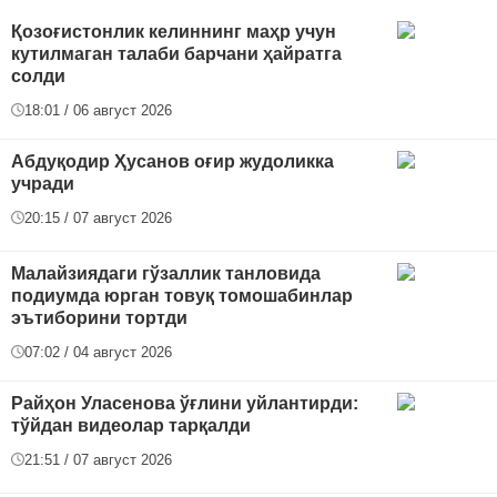
Қозоғистонлик келиннинг маҳр учун
кутилмаган талаби барчани ҳайратга
солди
18:01 / 06 август 2026
Абдуқодир Ҳусанов оғир жудоликка
учради
20:15 / 07 август 2026
Малайзиядаги гўзаллик танловида
подиумда юрган товуқ томошабинлар
эътиборини тортди
07:02 / 04 август 2026
Райҳон Уласенова ўғлини уйлантирди:
тўйдан видеолар тарқалди
21:51 / 07 август 2026