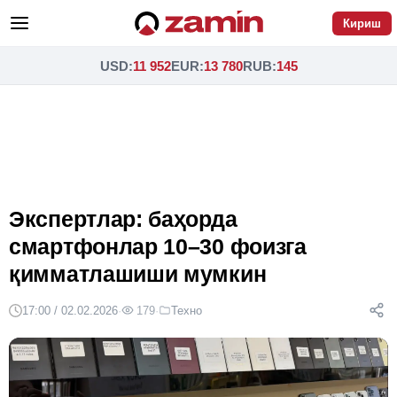
Кириш
USD
:
11 952
EUR
:
13 780
RUB
:
145
Экспертлар: баҳорда
смартфонлар 10–30 фоизга
қимматлашиши мумкин
17:00 / 02.02.2026
·
179
·
Техно