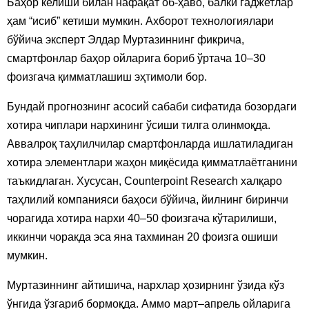
Баҳор келиши билан нафақат об-ҳаво, балки гаджетлар
ҳам “исиб” кетиши мумкин. Ахборот технологиялари
бўйича эксперт Элдар Муртазиннинг фикрича,
смартфонлар баҳор ойларига бориб ўртача 10–30
фоизгача қимматлашиш эҳтимоли бор.
Бундай прогнознинг асосий сабаби сифатида бозордаги
хотира чиплари нархининг ўсиши тилга олинмоқда.
Аввалроқ таҳлилчилар смартфонларда ишлатиладиган
хотира элементлари жаҳон миқёсида қимматлаётганини
таъкидлаган. Хусусан, Counterpoint Research халқаро
таҳлилий компанияси баҳоси бўйича, йилнинг биринчи
чорагида хотира нархи 40–50 фоизгача кўтарилиши,
иккинчи чоракда эса яна тахминан 20 фоизга ошиши
мумкин.
Муртазиннинг айтишича, нархлар ҳозирнинг ўзида кўз
ўнгида ўзгариб бормоқда. Аммо март–апрель ойларига