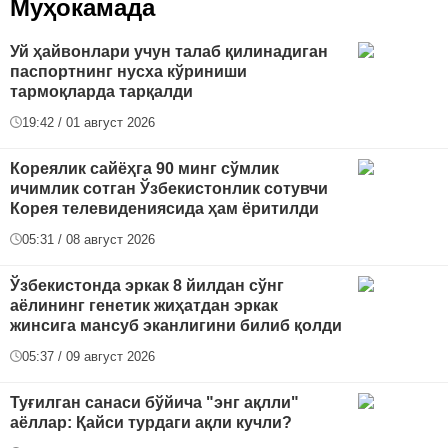
Муҳокамада
Уй ҳайвонлари учун талаб қилинадиган
паспортнинг нусха кўриниши
тармоқларда тарқалди
19:42 / 01 август 2026
Кореялик сайёҳга 90 минг сўмлик
ичимлик сотган Ўзбекистонлик сотувчи
Корея телевидениясида ҳам ёритилди
05:31 / 08 август 2026
Ўзбекистонда эркак 8 йилдан сўнг
аёлининг генетик жиҳатдан эркак
жинсига мансуб эканлигини билиб қолди
05:37 / 09 август 2026
Туғилган санаси бўйича "энг ақлли"
аёллар: Қайси турдаги ақли кучли?