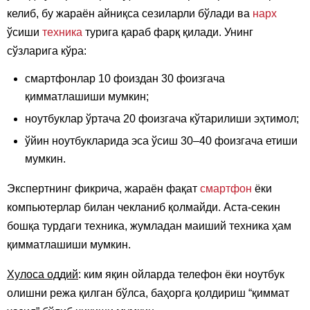
келиб, бу жараён айниқса сезиларли бўлади ва
нарх
ўсиши
техника
турига қараб фарқ қилади. Унинг
сўзларига кўра:
смартфонлар 10 фоиздан 30 фоизгача
қимматлашиши мумкин;
ноутбуклар ўртача 20 фоизгача кўтарилиши эҳтимол;
ўйин ноутбукларида эса ўсиш 30–40 фоизгача етиши
мумкин.
Экспертнинг фикрича, жараён фақат
смартфон
ёки
компьютерлар билан чекланиб қолмайди. Аста-секин
бошқа турдаги техника, жумладан маиший техника ҳам
қимматлашиши мумкин.
Хулоса оддий
: ким яқин ойларда телефон ёки ноутбук
олишни режа қилган бўлса, баҳорга қолдириш “қиммат