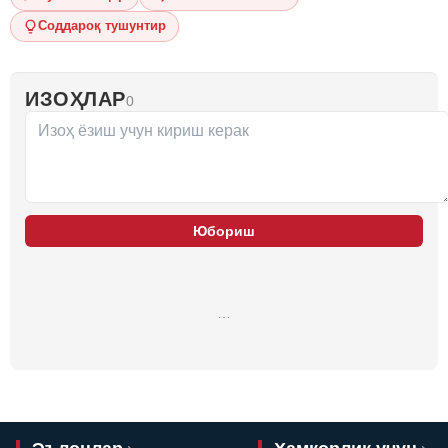
Соддароқ тушунтир
ИЗОҲЛАР
0
Юбориш
…