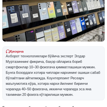
Қисқача
Ахборот технологиялари бўйича эксперт Элдар
Муртазиннинг фикрича, баҳор ойларига бориб
смартфонлар 10–30 фоизгача қимматлашиши мумкин.
Бунга бозордаги хотира чиплари нархининг ошиши сабаб
бўлаётгани айтилмоқда. Коунтерпоинт Ресеарч
маълумотига кўра, хотира нархи йилнинг биринчи
чорагида 40–50 фоизгача, иккинчи чорагида эса яна
тахминан 20 фоизга кўтарилиши мумкин.