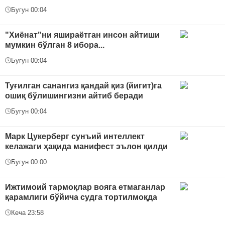
Бугун 00:04
"Хиёнат"ни яшираётган инсон айтиши
мумкин бўлган 8 ибора...
Бугун 00:04
Туғилган санангиз қандай қиз (йигит)га
ошиқ бўлишингизни айтиб беради
Бугун 00:04
Марк Цукерберг сунъий интеллект
келажаги ҳақида манифест эълон қилди
Бугун 00:00
Ижтимоий тармоқлар вояга етмаганлар
қарамлиги бўйича судга тортилмоқда
Кеча 23:58