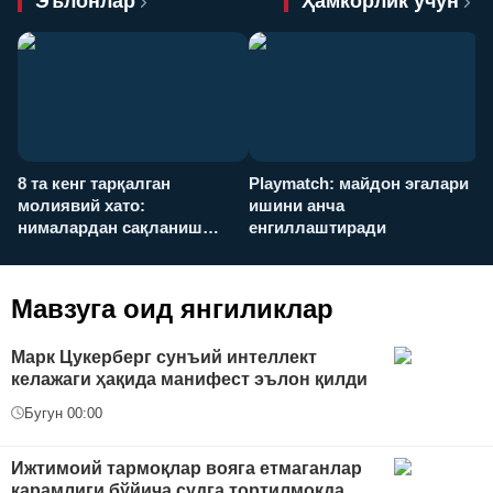
Эълонлар
Ҳамкорлик учун
8 та кенг тарқалган
Playmatch: майдон эгалари
P
молиявий хато:
ишини анча
у
нималардан сақланиш
енгиллаштиради
х
керак?
Мавзуга оид янгиликлар
Марк Цукерберг сунъий интеллект
келажаги ҳақида манифест эълон қилди
Бугун 00:00
Ижтимоий тармоқлар вояга етмаганлар
қарамлиги бўйича судга тортилмоқда