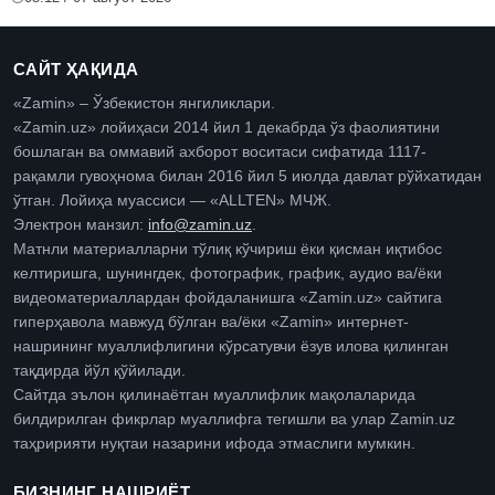
САЙТ ҲАҚИДА
«Zamin» – Ўзбекистон янгиликлари.
«Zamin.uz» лойиҳаси 2014 йил 1 декабрда ўз фаолиятини
бошлаган ва оммавий ахборот воситаси сифатида 1117-
рақамли гувоҳнома билан 2016 йил 5 июлда давлат рўйхатидан
ўтган. Лойиҳа муассиси — «ALLTEN» МЧЖ.
Электрон манзил:
info@zamin.uz
.
Матнли материалларни тўлиқ кўчириш ёки қисман иқтибос
келтиришга, шунингдек, фотографик, график, аудио ва/ёки
видеоматериаллардан фойдаланишга «Zamin.uz» сайтига
гиперҳавола мавжуд бўлган ва/ёки «Zamin» интернет-
нашрининг муаллифлигини кўрсатувчи ёзув илова қилинган
тақдирда йўл қўйилади.
Сайтда эълон қилинаётган муаллифлик мақолаларида
билдирилган фикрлар муаллифга тегишли ва улар Zamin.uz
таҳририяти нуқтаи назарини ифода этмаслиги мумкин.
БИЗНИНГ НАШРИЁТ