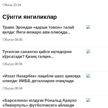
Кеча 23:24
Сўнгги янгиликлар
Трамп Эрондан «қарши товон» талаб
қилди: Янги можаро авж олмоқда...
Бугун 00:05
Туғилган санангиз қайси иқтидорни
кўрсатади? Қизиқ талқин...
Бугун 00:05
«Иззат Назарбек» лақабли шахс қамоққа
олинди: ИИББ деталларни очиқлади
Бугун 00:04
«Барселона» юлдузи Рональд Араухо
«Ливерпуль» футболчисига айланди