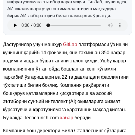
инфратузилмага эътибор қаратмоқчи. ГитЛаб, шунингдек,
АИ юкламалари учун оптималлаштириш мақсадида
йирик АИ-лаборатория билан ҳамкорлик ўрнатди.
Дастурчилар учун машҳур
GitLab
платформаси ўз ишчи
кучининг қарийб 14 фоизини, яни тахминан 350 нафар
ходимни ишдан бўшатганини эълон қилди. Ушбу қарор
компаниянинг ўтган ойда бошланган кенг кўламли
таркибий ўзгаришлари ва 22 та давлатдаги фаолиятини
тўхтатиши билан боғлиқ. Компания раҳбарияти
бошқарув қатламларини қисқартириш ва асосий
эътиборни сунъий интеллект (AI) оқимларига хизмат
кўрсатувчи инфратузилмага қаратишни мақсад қилган.
Бу ҳақда Techcrunch.com
хабар
беради.
Компания бош директори Билл Стаплеснинг сўзларига