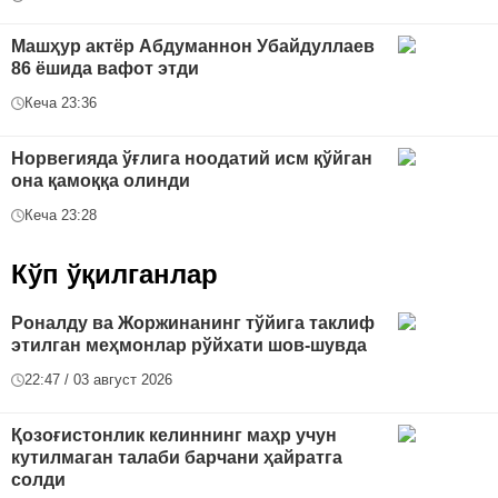
Машҳур актёр Абдуманнон Убайдуллаев
86 ёшида вафот этди
Кеча 23:36
Норвегияда ўғлига ноодатий исм қўйган
она қамоққа олинди
Кеча 23:28
Кўп ўқилганлар
Роналду ва Жоржинанинг тўйига таклиф
этилган меҳмонлар рўйхати шов-шувда
22:47 / 03 август 2026
Қозоғистонлик келиннинг маҳр учун
кутилмаган талаби барчани ҳайратга
солди