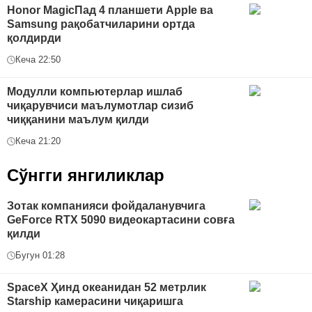
Honor MagicПад 4 планшети Apple ва
Samsung рақобатчиларини ортда
қолдирди
Кеча 22:50
Модулли компьютерлар ишлаб
чиқарувчиси маълумотлар сизиб
чиққанини маълум қилди
Кеча 21:20
Сўнгги янгиликлар
Зотак компанияси фойдаланувчига
GeForce RTX 5090 видеокартасини совға
қилди
Бугун 01:28
SpaceX Ҳинд океанидан 52 метрлик
Starship камерасини чиқаришга