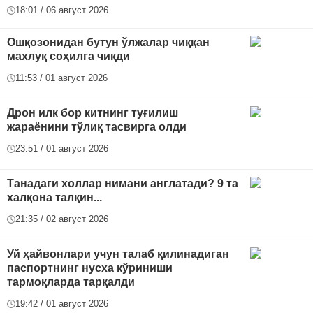
18:01 / 06 август 2026
Ошқозонидан бутун ўлжалар чиққан
махлуқ соҳилга чиқди
11:53 / 01 август 2026
Дрон илк бор китнинг туғилиш
жараёнини тўлиқ тасвирга олди
23:51 / 01 август 2026
Танадаги холлар нимани англатади? 9 та
халқона талқин...
21:35 / 02 август 2026
Уй ҳайвонлари учун талаб қилинадиган
паспортнинг нусха кўриниши
тармоқларда тарқалди
19:42 / 01 август 2026