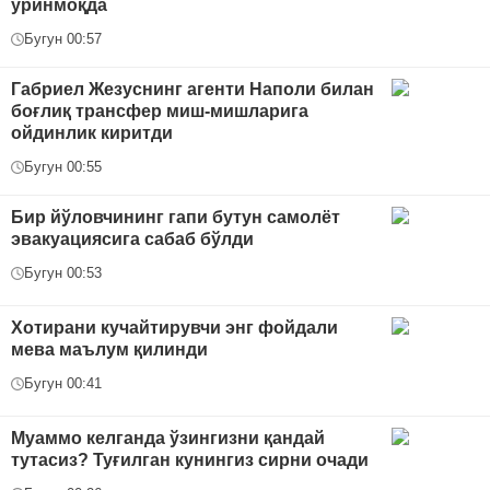
уринмоқда
Бугун 00:57
Габриел Жезуснинг агенти Наполи билан
боғлиқ трансфер миш-мишларига
ойдинлик киритди
Бугун 00:55
Бир йўловчининг гапи бутун самолёт
эвакуациясига сабаб бўлди
Бугун 00:53
Хотирани кучайтирувчи энг фойдали
мева маълум қилинди
Бугун 00:41
Муаммо келганда ўзингизни қандай
тутасиз? Туғилган кунингиз сирни очади