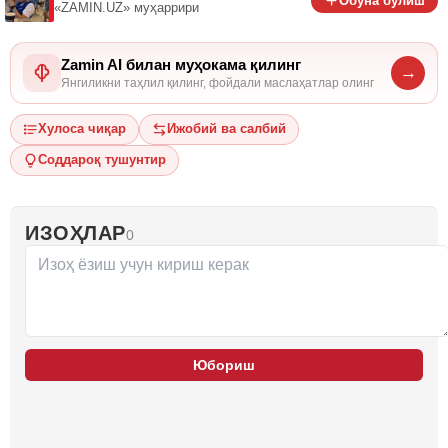
Обуна бўлиш
«ZAMIN.UZ»
муҳаррири
Zamin AI билан муҳокама қилинг
→
Янгиликни таҳлил қилинг, фойдали маслаҳатлар олинг
Хулоса чиқар
Ижобий ва салбий
Соддароқ тушунтир
ИЗОҲЛАР
0
Юбориш
…