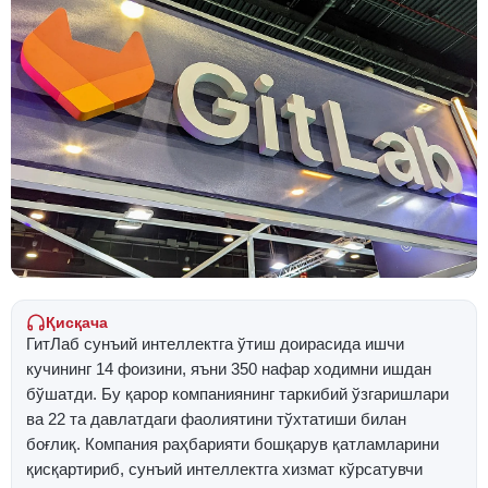
Қисқача
ГитЛаб сунъий интеллектга ўтиш доирасида ишчи
кучининг 14 фоизини, яъни 350 нафар ходимни ишдан
бўшатди. Бу қарор компаниянинг таркибий ўзгаришлари
ва 22 та давлатдаги фаолиятини тўхтатиши билан
боғлиқ. Компания раҳбарияти бошқарув қатламларини
қисқартириб, сунъий интеллектга хизмат кўрсатувчи