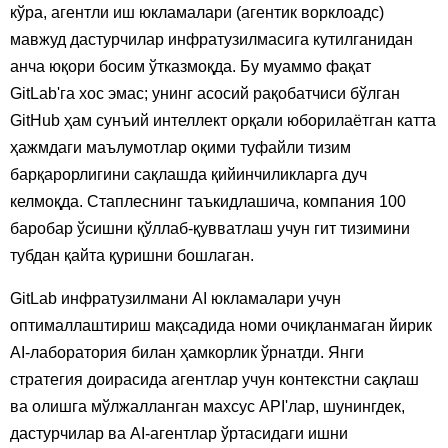
кўра, агентли иш юкламалари (агентик ворклоадс)
мавжуд дастурчилар инфратузилмасига кутилганидан
анча юқори босим ўтказмоқда. Бу муаммо фақат
GitLab'га хос эмас; унинг асосий рақобатчиси бўлган
GitHub ҳам сунъий интеллект орқали юборилаётган катта
ҳажмдаги маълумотлар оқими туфайли тизим
барқарорлигини сақлашда қийинчиликларга дуч
келмоқда. Стаплеснинг таъкидлашича, компания 100
баробар ўсишни қўллаб-қувватлаш учун гит тизимини
тубдан қайта қуришни бошлаган.
GitLab инфратузилмани AI юкламалари учун
оптималлаштириш мақсадида номи очиқланмаган йирик
AI-лаборатория билан ҳамкорлик ўрнатди. Янги
стратегия доирасида агентлар учун контекстни сақлаш
ва олишга мўлжалланган махсус API'лар, шунингдек,
дастурчилар ва AI-агентлар ўртасидаги ишни