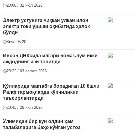
20:06 / 31 июл 2026
Электр устунига чиққан улкан илон
электр токи уриши оқибатида ҳалок
бўлди
Кеча 05:20
Инсон ДНКсида илгари номаълум икки
аждоднинг изи топилди
23:22 / 03 август 2026
Қўлларида мактабга борадиган 10 ёшли
Ралф тармоқларда кўпчиликни
таъсирлантирди
23:43 / 25 июл 2026
Ўлимидан бир кун олдин ҳам
талабаларига баҳо қўйган устоз