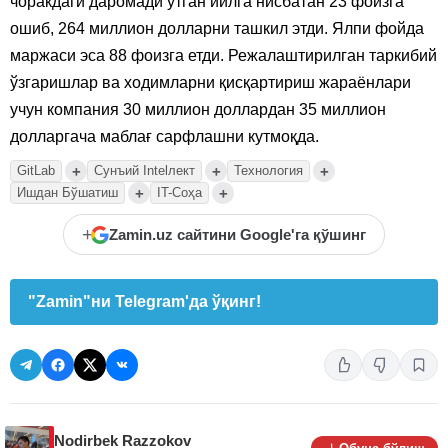
чоракдаги даромади ўтган йилга нисбатан 23 фоизга
ошиб, 264 миллион долларни ташкил этди. Ялпи фойда
маржаси эса 88 фоизга етди. Режалаштирилган таркибий
ўзгаришлар ва ходимларни қисқартириш жараёнлари
учун компания 30 миллион доллардан 35 миллион
долларгача маблағ сарфлашни кутмоқда.
+
+
+
GitLab
Сунъий Intelлект
Технология
+
+
Ишдан Бўшатиш
IT-Соҳа
+
Zamin.uz сайтини Google'га қўшинг
"Zamin"ни Telegram'да ўқинг!
Nodirbek Razzokov