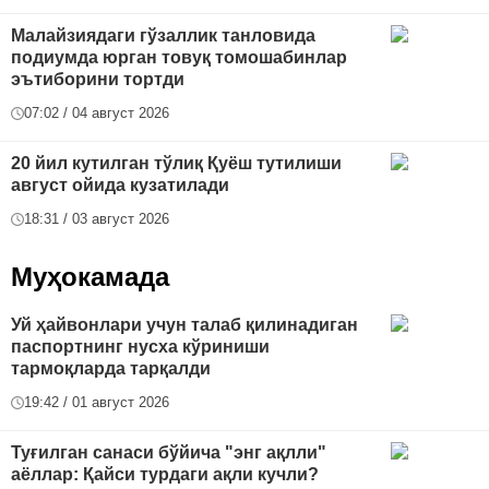
Малайзиядаги гўзаллик танловида
подиумда юрган товуқ томошабинлар
эътиборини тортди
07:02 / 04 август 2026
20 йил кутилган тўлиқ Қуёш тутилиши
август ойида кузатилади
18:31 / 03 август 2026
Муҳокамада
Уй ҳайвонлари учун талаб қилинадиган
паспортнинг нусха кўриниши
тармоқларда тарқалди
19:42 / 01 август 2026
Туғилган санаси бўйича "энг ақлли"
аёллар: Қайси турдаги ақли кучли?