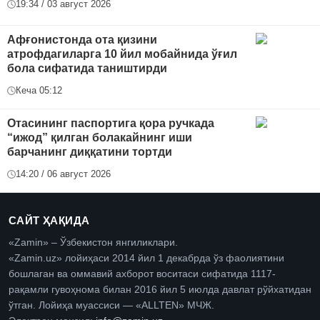
19:34 / 03 август 2026
Афғонистонда ота қизини
атрофдагиларга 10 йил мобайнида ўғил
бола сифатида таништирди
Кеча 05:12
Отасининг паспортига қора ручкада
“ижод” қилган болакайнинг иши
барчанинг диққатини тортди
14:20 / 06 август 2026
САЙТ ҲАҚИДА
«Zamin» – Ўзбекистон янгиликлари.
«Zamin.uz» лойиҳаси 2014 йил 1 декабрда ўз фаолиятини
бошлаган ва оммавий ахборот воситаси сифатида 1117-
рақамли гувоҳнома билан 2016 йил 5 июлда давлат рўйхатидан
ўтган. Лойиҳа муассиси — «ALLTEN» МЧЖ.