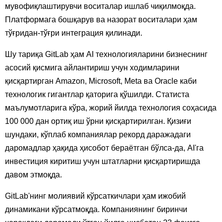
мувофиқлаштирувчи воситалар ишлаб чиқилмоқда.
Платформага бошқарув ва назорат воситалари ҳам
тўғридан-тўғри интеграция қилинади.
Шу тариқа GitLab ҳам AI технологияларини бизнеснинг
асосий қисмига айлантириш учун ходимларини
қисқартирган Amazon, Microsoft, Meta ва Oracle каби
технологик гигантлар қаторига қўшилди. Статиста
маълумотларига кўра, жорий йилда технология соҳасида
100 000 дан ортиқ иш ўрни қисқартирилган. Қизиғи
шундаки, кўплаб компаниялар рекорд даражадаги
даромадлар ҳақида ҳисобот бераётган бўлса-да, AI'га
инвестиция киритиш учун штатларни қисқартиришда
давом этмоқда.
GitLab'нинг молиявий кўрсаткичлари ҳам ижобий
динамикани кўрсатмоқда. Компаниянинг биринчи