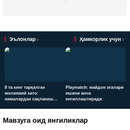
Эълонлар
Ҳамкорлик учун
8 та кенг тарқалган
Playmatch: майдон эгалари
P
молиявий хато:
ишини анча
у
нималардан сақланиш
енгиллаштиради
х
керак?
Мавзуга оид янгиликлар