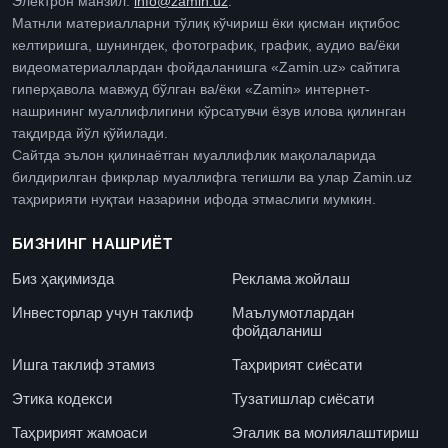
Электрон манзил:
info@zamin.uz
.
Матнли материалларни тўлиқ кўчириш ёки қисман иқтибос
келтиришга, шунингдек, фотографик, график, аудио ва/ёки
видеоматериаллардан фойдаланишга «Zamin.uz» сайтига
гиперҳавола мавжуд бўлган ва/ёки «Zamin» интернет-
нашрининг муаллифлигини кўрсатувчи ёзув илова қилинган
тақдирда йўл қўйилади.
Сайтда эълон қилинаётган муаллифлик мақолаларида
билдирилган фикрлар муаллифга тегишли ва улар Zamin.uz
таҳририяти нуқтаи назарини ифода этмаслиги мумкин.
БИЗНИНГ НАШРИЁТ
Биз ҳақимизда
Реклама жойлаш
Инвесторлар учун таклиф
Маълумотлардан
фойдаланиш
Ишга таклиф этамиз
Таҳририят сиёсати
Этика кодекси
Тузатишлар сиёсати
Таҳририят жамоаси
Эгалик ва молиялаштириш