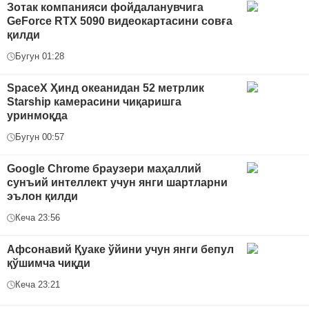
Зотак компанияси фойдаланувчига
GeForce RTX 5090 видеокартасини совға
қилди
Бугун 01:28
SpaceX Ҳинд океанидан 52 метрлик
Starship камерасини чиқаришга
уринмоқда
Бугун 00:57
Google Chrome браузери маҳаллий
сунъий интеллект учун янги шартларни
эълон қилди
Кеча 23:56
Афсонавий Қуаке ўйини учун янги бепул
қўшимча чиқди
Кеча 23:21