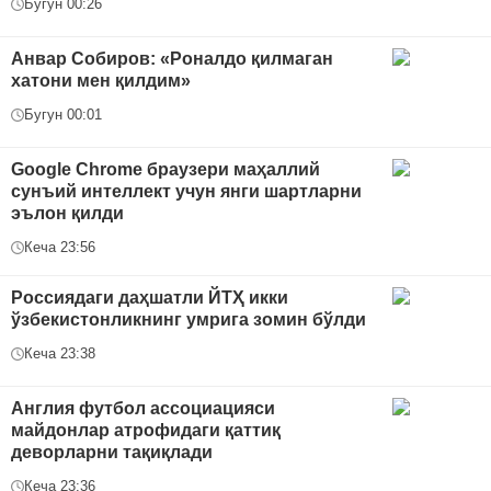
Бугун 00:26
Анвар Собиров: «Роналдо қилмаган
хатони мен қилдим»
Бугун 00:01
Google Chrome браузери маҳаллий
сунъий интеллект учун янги шартларни
эълон қилди
Кеча 23:56
Россиядаги даҳшатли ЙТҲ икки
ўзбекистонликнинг умрига зомин бўлди
Кеча 23:38
Англия футбол ассоциацияси
майдонлар атрофидаги қаттиқ
деворларни тақиқлади
Кеча 23:36