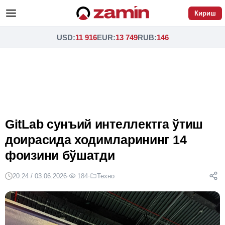
Кириш
USD
:
11 916
EUR
:
13 749
RUB
:
146
GitLab сунъий интеллектга ўтиш
доирасида ходимларининг 14
фоизини бўшатди
20:24 / 03.06.2026
·
184
·
Техно