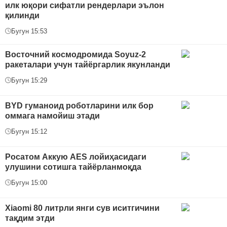
илк юқори сифатли рендерлари эълон
қилинди
Бугун 15:53
Восточний космодромида Soyuz-2
ракеталари учун тайёргарлик якунланди
Бугун 15:29
BYD гуманоид роботларини илк бор
оммага намойиш этади
Бугун 15:12
Росатом Аккую AES лойиҳасидаги
улушини сотишга тайёрланмоқда
Бугун 15:00
Xiaomi 80 литрли янги сув иситгичини
тақдим этди