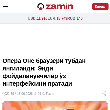
Кириш
USD
:
11 916
EUR
:
13 749
RUB
:
146
Опера Оне браузери тубдан
янгиланди: Энди
фойдаланувчилар ўз
интерфейсини яратади
22:59 / 16.06.2026
·
91
·
Техно