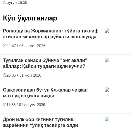
Бугун 16:39
Кўп ўқилганлар
Роналду ва Жоржинанинг тўйига таклиф
этилган меҳмонлар рўйхати шов-шувда
22:47 / 03 август 2026
Туғилган санаси бўйича "энг ақлли"
аёллар: Қайси турдаги ақли кучли?
20:06 / 31 июл 2026
Ошқозонидан бутун ўлжалар чиққан
махлуқ соҳилга чиқди
11:53 / 01 август 2026
Дрон илк бор китнинг туғилиш
жараёнини тўлиқ тасвирга олди