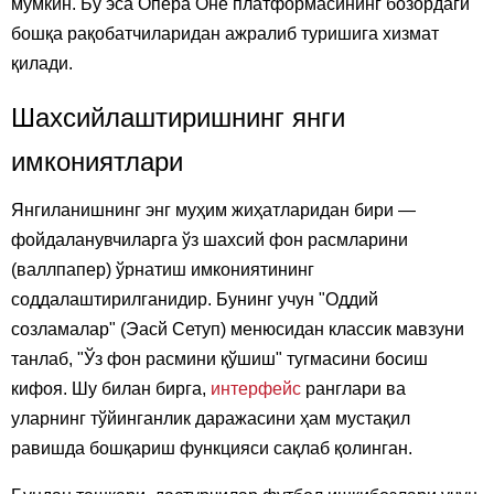
мумкин. Бу эса Опера Оне платформасининг бозордаги
бошқа рақобатчиларидан ажралиб туришига хизмат
қилади.
Шахсийлаштиришнинг янги
имкониятлари
Янгиланишнинг энг муҳим жиҳатларидан бири —
фойдаланувчиларга ўз шахсий фон расмларини
(валлпапер) ўрнатиш имкониятининг
соддалаштирилганидир. Бунинг учун "Оддий
созламалар" (Эасй Сетуп) менюсидан классик мавзуни
танлаб, "Ўз фон расмини қўшиш" тугмасини босиш
кифоя. Шу билан бирга,
интерфейс
ранглари ва
уларнинг тўйинганлик даражасини ҳам мустақил
равишда бошқариш функцияси сақлаб қолинган.