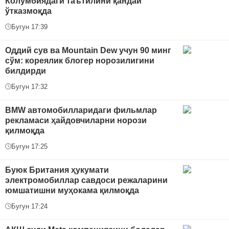
Колумбиядаги таътилини қандай
ўтказмоқда
Бугун 17:39
Оддий сув ва Mountain Dew учун 90 минг
сўм: кореялик блогер норозилигини
билдирди
Бугун 17:32
BMW автомобилларидаги фильмлар
рекламаси ҳайдовчиларни норози
қилмоқда
Бугун 17:25
Буюк Британия ҳукумати
электромобиллар савдоси режаларини
юмшатишни муҳокама қилмоқда
Бугун 17:24