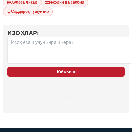
Хулоса чиқар
Ижобий ва салбий
Соддароқ тушунтир
ИЗОҲЛАР
0
Юбориш
…