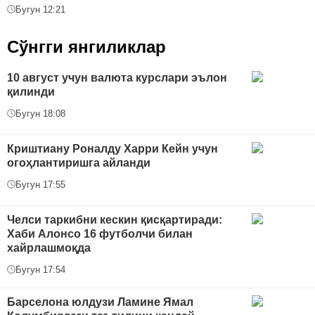
Бугун 12:21
Сўнгги янгиликлар
10 август учун валюта курслари эълон
қилинди
Бугун 18:08
Криштиану Роналду Харри Кейн учун
огоҳлантиришга айланди
Бугун 17:55
Челси таркибни кескин қисқартиради:
Хаби Алонсо 16 футболчи билан
хайрлашмоқда
Бугун 17:54
Барселона юлдузи Ламине Ямал