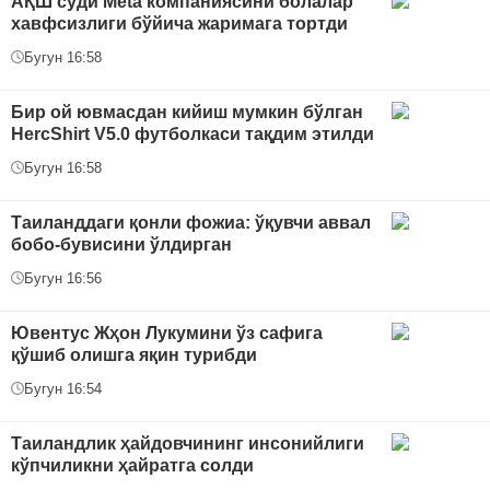
АҚШ суди Meta компаниясини болалар
хавфсизлиги бўйича жаримага тортди
Бугун 16:58
Бир ой ювмасдан кийиш мумкин бўлган
HercShirt V5.0 футболкаси тақдим этилди
Бугун 16:58
Таиланддаги қонли фожиа: ўқувчи аввал
бобо-бувисини ўлдирган
Бугун 16:56
Ювентус Жҳон Лукумини ўз сафига
қўшиб олишга яқин турибди
Бугун 16:54
Таиландлик ҳайдовчининг инсонийлиги
кўпчиликни ҳайратга солди