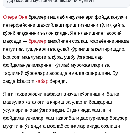
даражасини мустақил бошқариши мумкин.
Опера Оне
браузери ишлаб чиқувчилари фойдаланувчи
интерфейсини шахсийлаштириш тизимини тўлиқ қайта
кўриб чиққанини эълон қилди. Янгиланишнинг асосий
мақсади —
браузер
дизайнини созлаш жараёнини янада
интуитив, тушунарли ва қулай кўринишга келтиришдир.
ixbt.com маълумотига кўра, ушбу ўзгаришлар
фойдаланувчиларнинг кўплаб мурожаатлари ва
таҳлилий сўровлари асосида амалга оширилган. Бу
ҳақда Ixbt.com
хабар
беради.
Янги таҳрирловчи нафақат визуал кўринишни, балки
мавзулар каталогига кириш ва уларни бошқариш
усулларини ҳам ўзгартирди. Эндиликда ҳам янги
фойдаланувчилар, ҳам тажрибали дастурчилар браузер
муҳитини ўз дидига мослаб сониялар ичида созлаши