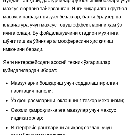
Бундан ташқари, дастурчилар футбол ишқибозлари учун
махсус сюрприз тайёрлашган. Янги чиқарилган футбол
мавзуси нафақат визуал безаклар, балки браузер ва
клавиатура учун махсус товуш эффектларини ҳам ўз
ичига олади. Бу фойдаланувчини стадион муҳитига
шўнғитиш ва ўйинлар атмосферасини ҳис қилиш
имконини беради.
Янги интерфейсдаги асосий техник ўзгаришлар
қуйидагилардан иборат:
Мавзуларни бошқариш учун соддалаштирилган
навигация панели;
Ўз фон расмларини юклашнинг тезкор механизми;
Овозли ҳамроҳликка эга мавзулар учун махсус
индикаторлар;
Интерфейс рангларини аниқроқ созлаш учун