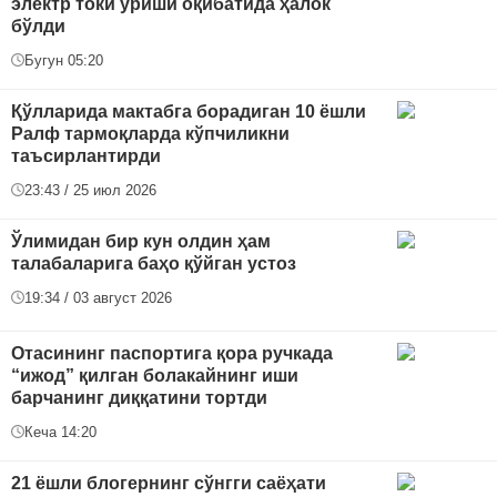
электр токи уриши оқибатида ҳалок
бўлди
Бугун 05:20
Қўлларида мактабга борадиган 10 ёшли
Ралф тармоқларда кўпчиликни
таъсирлантирди
23:43 / 25 июл 2026
Ўлимидан бир кун олдин ҳам
талабаларига баҳо қўйган устоз
19:34 / 03 август 2026
Отасининг паспортига қора ручкада
“ижод” қилган болакайнинг иши
барчанинг диққатини тортди
Кеча 14:20
21 ёшли блогернинг сўнгги саёҳати