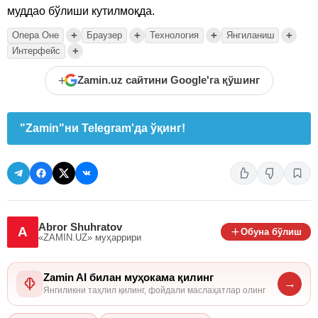
муддао бўлиши кутилмоқда.
+
+
+
+
Опера Оне
Браузер
Технология
Янгиланиш
+
Интерфейс
+
Zamin.uz сайтини Google'га қўшинг
"Zamin"ни Telegram'да ўқинг!
Abror Shuhratov
A
Обуна бўлиш
«ZAMIN.UZ»
муҳаррири
Zamin AI билан муҳокама қилинг
→
Янгиликни таҳлил қилинг, фойдали маслаҳатлар олинг