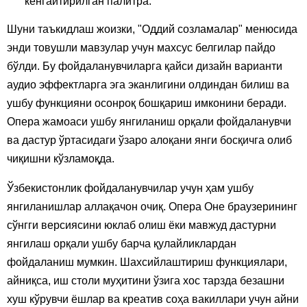
кенгайтирилган палитра.
Шуни таъкидлаш жоизки, "Оддий созламалар" менюсида
энди товушли мавзулар учун махсус белгилар пайдо
бўлди. Бу фойдаланувчиларга қайси дизайн варианти
аудио эффектларга эга эканлигини олдиндан билиш ва
ушбу функцияни осонроқ бошқариш имконини беради.
Опера жамоаси ушбу янгиланиш орқали фойдаланувчи
ва дастур ўртасидаги ўзаро алоқани янги босқичга олиб
чиқишни кўзламоқда.
Ўзбекистонлик фойдаланувчилар учун ҳам ушбу
янгиланишлар аллақачон очиқ. Опера Оне браузерининг
сўнгги версиясини юклаб олиш ёки мавжуд дастурни
янгилаш орқали ушбу барча қулайликлардан
фойдаланиш мумкин. Шахсийлаштириш функциялари,
айниқса, иш столи муҳитини ўзига хос тарзда безашни
хуш кўрувчи ёшлар ва креатив соҳа вакиллари учун айни