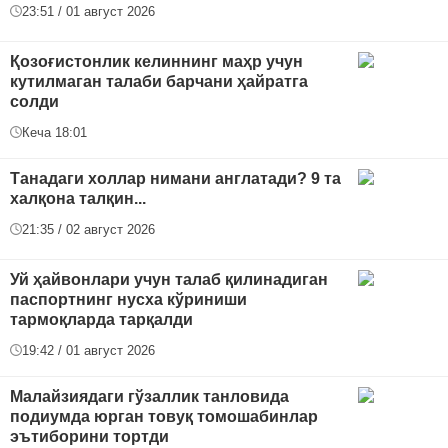
23:51 / 01 август 2026
Қозоғистонлик келиннинг маҳр учун
кутилмаган талаби барчани ҳайратга
солди
Кеча 18:01
Танадаги холлар нимани англатади? 9 та
халқона талқин...
21:35 / 02 август 2026
Уй ҳайвонлари учун талаб қилинадиган
паспортнинг нусха кўриниши
тармоқларда тарқалди
19:42 / 01 август 2026
Малайзиядаги гўзаллик танловида
подиумда юрган товуқ томошабинлар
эътиборини тортди