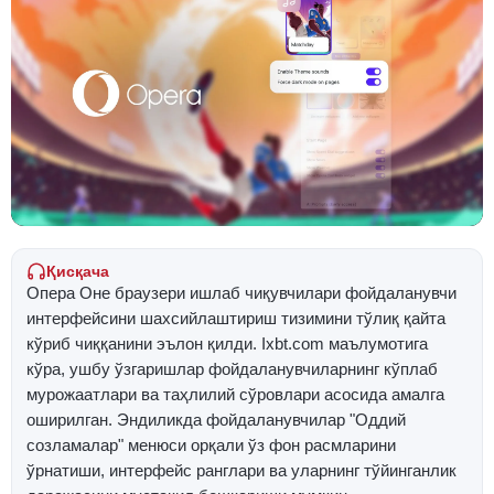
Қисқача
Опера Оне браузери ишлаб чиқувчилари фойдаланувчи
интерфейсини шахсийлаштириш тизимини тўлиқ қайта
кўриб чиққанини эълон қилди. Ixbt.com маълумотига
кўра, ушбу ўзгаришлар фойдаланувчиларнинг кўплаб
мурожаатлари ва таҳлилий сўровлари асосида амалга
оширилган. Эндиликда фойдаланувчилар "Оддий
созламалар" менюси орқали ўз фон расмларини
ўрнатиши, интерфейс ранглари ва уларнинг тўйинганлик