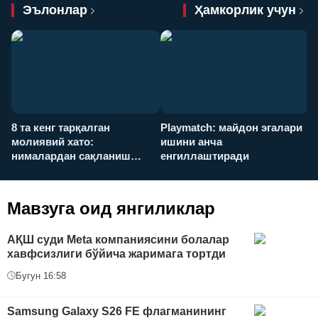
Эълонлар
Ҳамкорлик учун
8 та кенг тарқалган
Playmatch: майдон эгалари
P
молиявий хато:
ишини анча
у
нималардан сақланиш
енгиллаштиради
х
керак?
Мавзуга оид янгиликлар
АҚШ суди Meta компаниясини болалар
хавфсизлиги бўйича жаримага тортди
Бугун 16:58
Samsung Galaxy S26 FE флагманининг