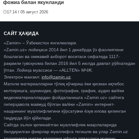
фожиа билан якунланди
17:14 / 05 август 2026
САЙТ ҲАҚИДА
«Zamin» – Ўзбекистон янгиликлари.
«Zamin.uz» лойиҳаси 2014 йил 1 декабрда ўз фаолиятини
бошлаган ва оммавий ахборот воситаси сифатида 1117-
рақамли гувоҳнома билан 2016 йил 5 июлда давлат рўйхатидан
ўтган. Лойиҳа муассиси — «ALLTEN» МЧЖ.
Электрон манзил:
info@zamin.uz
.
Матнли материалларни тўлиқ кўчириш ёки қисман иқтибос
келтиришга, шунингдек, фотографик, график, аудио ва/ёки
видеоматериаллардан фойдаланишга «Zamin.uz» сайтига
гиперҳавола мавжуд бўлган ва/ёки «Zamin» интернет-
нашрининг муаллифлигини кўрсатувчи ёзув илова қилинган
тақдирда йўл қўйилади.
Сайтда эълон қилинаётган муаллифлик мақолаларида
билдирилган фикрлар муаллифга тегишли ва улар Zamin.uz
таҳририяти нуқтаи назарини ифода этмаслиги мумкин.