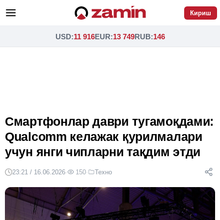
Кириш
USD
:
11 916
EUR
:
13 749
RUB
:
146
Смартфонлар даври тугамоқдами:
Qualcomm келажак қурилмалари
учун янги чипларни тақдим этди
23:21 / 16.06.2026
·
150
·
Техно