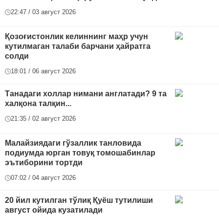
22:47 / 03 август 2026
Қозоғистонлик келиннинг маҳр учун
кутилмаган талаби барчани ҳайратга
солди
18:01 / 06 август 2026
Танадаги холлар нимани англатади? 9 та
халқона талқин...
21:35 / 02 август 2026
Малайзиядаги гўзаллик танловида
подиумда юрган товуқ томошабинлар
эътиборини тортди
07:02 / 04 август 2026
20 йил кутилган тўлиқ Қуёш тутилиши
август ойида кузатилади