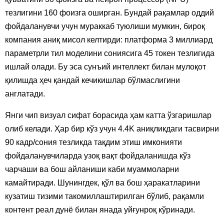
тезлигини 160 фоизга оширган. Бундай рақамлар оддий
фойдаланувчи учун мураккаб туюлиши мумкин, бироқ
компания аниқ мисол келтирди: платформа 3 миллиард
параметрли тил моделини сониясига 45 токен тезлигида
ишлай олади. Бу эса сунъий интеллект билан мулоқот
қилишда ҳеч қандай кечикишлар бўлмаслигини
англатади.
Янги чип визуал сифат борасида ҳам катта ўзгаришлар
олиб келади. Ҳар бир кўз учун 4.4K аниқликдаги тасвирни
90 кадр/сония тезликда тақдим этиш имконияти
фойдаланувчиларда узоқ вақт фойдаланишда кўз
чарчаши ва бош айланиши каби муаммоларни
камайтиради. Шунингдек, қўл ва бош ҳаракатларини
кузатиш тизими такомиллаштирилган бўлиб, рақамли
контент реал дунё билан янада уйғунроқ кўринади.