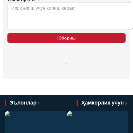
Юбориш
…
Эълонлар
Ҳамкорлик учун