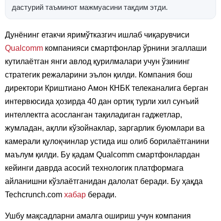
дастурий таъминот мажмуасини тақдим этди.
Дунёнинг етакчи яримўтказгич ишлаб чиқарувчиси
Qualcomm
компанияси смартфонлар ўрнини эгаллаши
кутилаётган янги авлод қурилмалари учун ўзининг
стратегик режаларини эълон қилди. Компания бош
директори Криштиано Амон КНБК телеканалига берган
интервюсида ҳозирда 40 дан ортиқ турли хил сунъий
интеллектга асосланган тақиладиган гаджетлар,
жумладан, ақлли кўзойнаклар, заргарлик буюмлари ва
камерали қулоқчинлар устида иш олиб борилаётганини
маълум қилди. Бу қадам Qualcomm смартфонлардан
кейинги даврда асосий технологик платформага
айланишни кўзлаётганидан далолат беради. Бу ҳақда
Techcrunch.com
хабар
беради.
Ушбу мақсадларни амалга ошириш учун компания