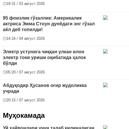
18:31 / 03 август 2026
95 фоизлик гўзаллик: Америкалик
актриса Эмма Стоун дунёдаги энг гўзал
аёл деб топилди!
14:16 / 04 август 2026
Электр устунига чиққан улкан илон
электр токи уриши оқибатида ҳалок
бўлди
05:20 / 07 август 2026
Абдуқодир Ҳусанов оғир жудоликка
учради
20:15 / 07 август 2026
Муҳокамада
Уй ҳайвонлари учун талаб қилинадиган