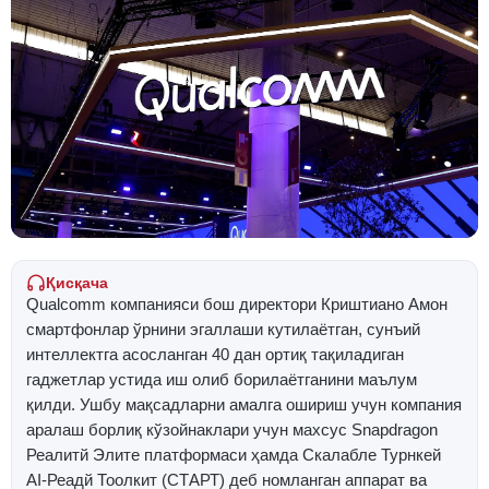
Қисқача
Qualcomm компанияси бош директори Криштиано Амон
смартфонлар ўрнини эгаллаши кутилаётган, сунъий
интеллектга асосланган 40 дан ортиқ тақиладиган
гаджетлар устида иш олиб борилаётганини маълум
қилди. Ушбу мақсадларни амалга ошириш учун компания
аралаш борлиқ кўзойнаклари учун махсус Snapdragon
Реалитй Элите платформаси ҳамда Скалабле Турнкей
AI-Реадй Тоолкит (СТАРТ) деб номланган аппарат ва