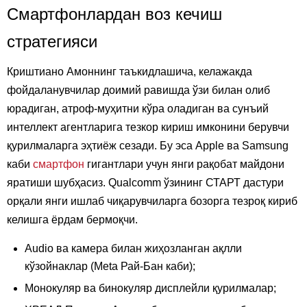
Смартфонлардан воз кечиш
стратегияси
Криштиано Амоннинг таъкидлашича, келажакда
фойдаланувчилар доимий равишда ўзи билан олиб
юрадиган, атроф-муҳитни кўра оладиган ва сунъий
интеллект агентларига тезкор кириш имконини берувчи
қурилмаларга эҳтиёж сезади. Бу эса Apple ва Samsung
каби
смартфон
гигантлари учун янги рақобат майдони
яратиши шубҳасиз. Qualcomm ўзининг СТАРТ дастури
орқали янги ишлаб чиқарувчиларга бозорга тезроқ кириб
келишга ёрдам бермоқчи.
Audiо ва камера билан жиҳозланган ақлли
кўзойнаклар (Meta Рай-Бан каби);
Монокуляр ва бинокуляр дисплейли қурилмалар;