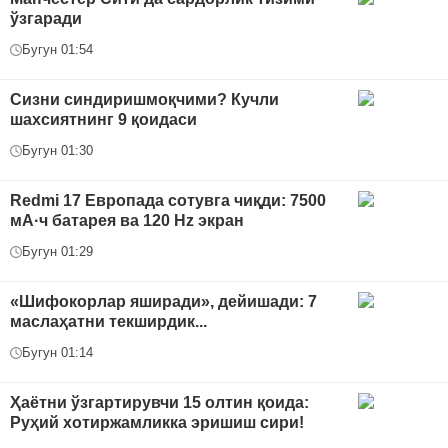
ўзгаради
Бугун 01:54
Сизни синдиришмоқчими? Кучли
шахсиятнинг 9 қоидаси
Бугун 01:30
Redmi 17 Европада сотувга чиқди: 7500
мА·ч батарея ва 120 Hz экран
Бугун 01:29
«Шифокорлар яширади», дейишади: 7
маслаҳатни текширдик...
Бугун 01:14
Ҳаётни ўзгартирувчи 15 олтин қоида:
Руҳий хотиржамликка эришиш сири!