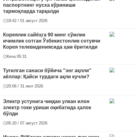
паспортнинг нусха кўриниши
тармоқларда тарқалди
19:42 / 01 август 2026
Кореялик сайёҳга 90 минг сўмлик
ичимлик сотган Ўзбекистонлик сотувчи
Корея телевидениясида ҳам ёритилди
Кеча 05:31
Туғилган санаси бўйича "энг ақлли"
аёллар: Қайси турдаги ақли кучли?
20:06 / 31 июл 2026
Электр устунига чиққан улкан илон
электр токи уриши оқибатида ҳалок
бўлди
05:20 / 07 август 2026