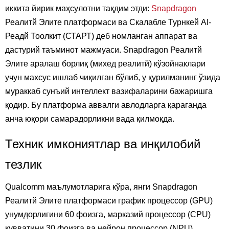
иккита йирик маҳсулотни тақдим этди:
Snapdragon
Реалитй Элите платформаси ва Скалабле Турнкей AI-
Реадй Тоолкит (СТАРТ) деб номланган аппарат ва
дастурий таъминот мажмуаси. Snapdragon Реалитй
Элите аралаш борлиқ (михед реалитй) кўзойнаклари
учун махсус ишлаб чиқилган бўлиб, у қурилманинг ўзида
мураккаб сунъий интеллект вазифаларини бажаришга
қодир. Бу платформа аввалги авлодларга қараганда
анча юқори самарадорликни вада қилмоқда.
Техник имкониятлар ва инқилобий
тезлик
Qualcomm маълумотларига кўра, янги Snapdragon
Реалитй Элите платформаси график процессор (GPU)
унумдорлигини 60 фоизга, марказий процессор (CPU)
қувватини 30 фоизга ва нейрон процессор (NPU)