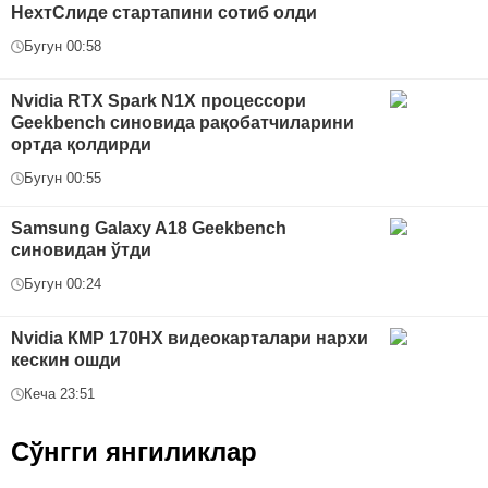
НехтСлиде стартапини сотиб олди
Бугун 00:58
Nvidia RTX Spark N1X процессори
Geekbench синовида рақобатчиларини
ортда қолдирди
Бугун 00:55
Samsung Galaxy A18 Geekbench
синовидан ўтди
Бугун 00:24
Nvidia КMP 170HX видеокарталари нархи
кескин ошди
Кеча 23:51
Сўнгги янгиликлар