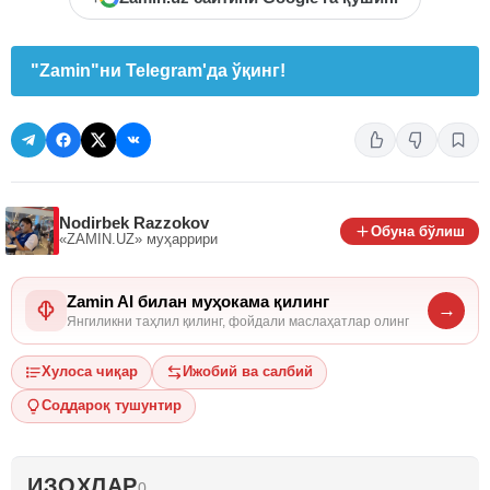
"Zamin"ни Telegram'да ўқинг!
Nodirbek Razzokov
Обуна бўлиш
«ZAMIN.UZ»
муҳаррири
Zamin AI билан муҳокама қилинг
→
Янгиликни таҳлил қилинг, фойдали маслаҳатлар олинг
Хулоса чиқар
Ижобий ва салбий
Соддароқ тушунтир
ИЗОҲЛАР
0