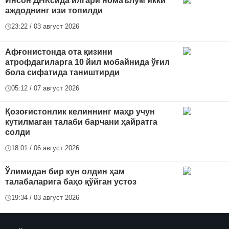
Инсон ДНКсида илгари номаълум икки
аждоднинг изи топилди
23:22 / 03 август 2026
Афғонистонда ота қизини
атрофдагиларга 10 йил мобайнида ўғил
бола сифатида таништирди
05:12 / 07 август 2026
Қозоғистонлик келиннинг маҳр учун
кутилмаган талаби барчани ҳайратга
солди
18:01 / 06 август 2026
Ўлимидан бир кун олдин ҳам
талабаларига баҳо қўйган устоз
19:34 / 03 август 2026