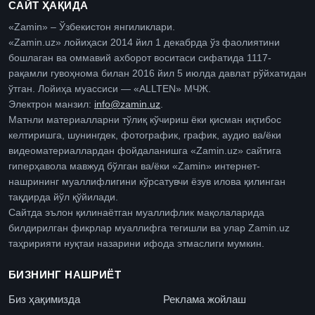
САЙТ ҲАҚИДА
«Zamin» – Ўзбекистон янгиликлари.
«Zamin.uz» лойиҳаси 2014 йил 1 декабрда ўз фаолиятини
бошлаган ва оммавий ахборот воситаси сифатида 1117-
рақамли гувоҳнома билан 2016 йил 5 июлда давлат рўйхатидан
ўтган. Лойиҳа муассиси — «ALLTEN» МЧЖ.
Электрон манзил:
info@zamin.uz
.
Матнли материалларни тўлиқ кўчириш ёки қисман иқтибос
келтиришга, шунингдек, фотографик, график, аудио ва/ёки
видеоматериаллардан фойдаланишга «Zamin.uz» сайтига
гиперҳавола мавжуд бўлган ва/ёки «Zamin» интернет-
нашрининг муаллифлигини кўрсатувчи ёзув илова қилинган
тақдирда йўл қўйилади.
Сайтда эълон қилинаётган муаллифлик мақолаларида
билдирилган фикрлар муаллифга тегишли ва улар Zamin.uz
таҳририяти нуқтаи назарини ифода этмаслиги мумкин.
БИЗНИНГ НАШРИЁТ
Биз ҳақимизда
Реклама жойлаш