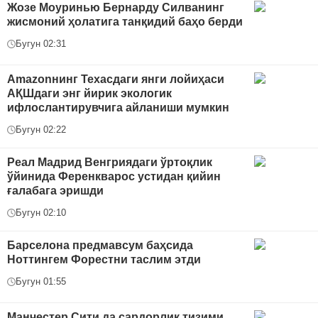
Жозе Моуринью Бернарду Силванинг
жисмоний ҳолатига танқидий баҳо берди
Бугун 02:31
Amazonнинг Техасдаги янги лойиҳаси
АҚШдаги энг йирик экологик
ифлослантирувчига айланиши мумкин
Бугун 02:22
Реал Мадрид Венгриядаги ўртоқлик
ўйинида Ференкварос устидан қийин
ғалабага эришди
Бугун 02:10
Барселона предмавсум баҳсида
Ноттингем Форестни таслим этди
Бугун 01:55
Манчестер Сити да сардорлик тизими