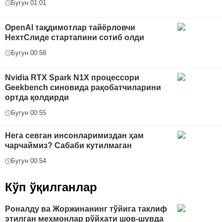
Бугун 01:01
OpenAI тақдимотлар тайёрловчи
НехтСлиде стартапини сотиб олди
Бугун 00:58
Nvidia RTX Spark N1X процессори
Geekbench синовида рақобатчиларини
ортда қолдирди
Бугун 00:55
Нега севган инсонларимиздан ҳам
чарчаймиз? Сабаби кутилмаган
Бугун 00:54
Кўп ўқилганлар
Роналду ва Жоржинанинг тўйига таклиф
этилган меҳмонлар рўйхати шов-шувда