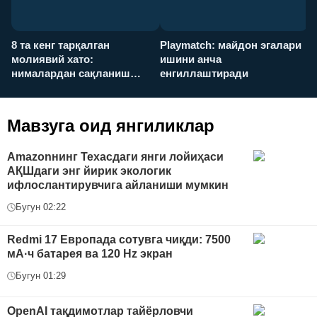
8 та кенг тарқалган
Playmatch: майдон эгалари
P
молиявий хато:
ишини анча
у
нималардан сақланиш
енгиллаштиради
х
керак?
Мавзуга оид янгиликлар
Amazonнинг Техасдаги янги лойиҳаси
АҚШдаги энг йирик экологик
ифлослантирувчига айланиши мумкин
Бугун 02:22
Redmi 17 Европада сотувга чиқди: 7500
мА·ч батарея ва 120 Hz экран
Бугун 01:29
OpenAI тақдимотлар тайёрловчи