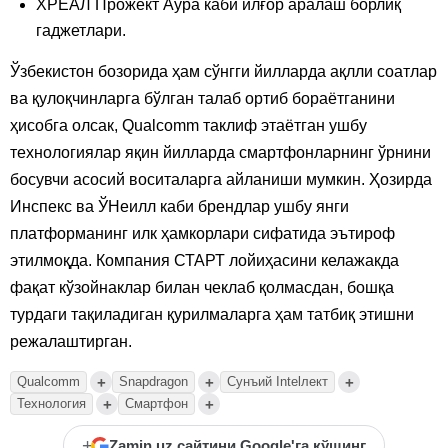
ХРEАЛ Прожект Аура каби илғор аралаш борлиқ
гаджетлари.
Ўзбекистон бозорида ҳам сўнгги йилларда ақлли соатлар
ва қулоқчинларга бўлган талаб ортиб бораётганини
ҳисобга олсак, Qualcomm таклиф этаётган ушбу
технологиялар яқин йилларда смартфонларнинг ўрнини
босувчи асосий воситаларга айланиши мумкин. Ҳозирда
Инспекс ва ЎНеилл каби брендлар ушбу янги
платформанинг илк ҳамкорлари сифатида эътироф
этилмоқда. Компания СТАРТ лойиҳасини келажакда
фақат кўзойнаклар билан чеклаб қолмасдан, бошқа
турдаги тақиладиган қурилмаларга ҳам татбиқ этишни
режалаштирган.
+
+
+
Qualcomm
Snapdragon
Сунъий Intelлект
+
+
Технология
Смартфон
+
Zamin.uz сайтини Google'га қўшинг