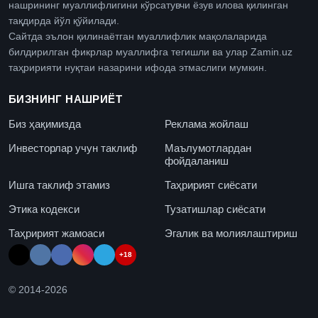
нашрининг муаллифлигини кўрсатувчи ёзув илова қилинган
тақдирда йўл қўйилади.
Сайтда эълон қилинаётган муаллифлик мақолаларида
билдирилган фикрлар муаллифга тегишли ва улар Zamin.uz
таҳририяти нуқтаи назарини ифода этмаслиги мумкин.
БИЗНИНГ НАШРИЁТ
Биз ҳақимизда
Реклама жойлаш
Инвесторлар учун таклиф
Маълумотлардан
фойдаланиш
Ишга таклиф этамиз
Таҳририят сиёсати
Этика кодекси
Тузатишлар сиёсати
Таҳририят жамоаси
Эгалик ва молиялаштириш
+18
© 2014-
2026