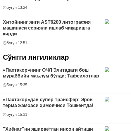
Бугун 13:24
Хитойнинг янги AST6200 литография
машинаси серияли ишлаб чиқаришга
кирди
Бугун 12:51
Сўнгги янгиликлар
«Пахтакор»нинг ОЧЛ Элитадаги бош
мураббийи маълум бўлди: Тафсилотлар
Бугун 15:35
«Пахтакор»дан супер-трансфер: Эрон
терма жамоаси ҳимоячиси Тошкентда!
Бугун 15:31
"Хиёнат"ни яшираётган инсон айтиши