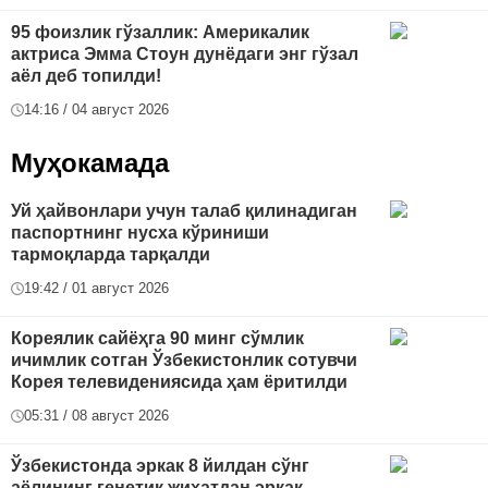
95 фоизлик гўзаллик: Америкалик
актриса Эмма Стоун дунёдаги энг гўзал
аёл деб топилди!
14:16 / 04 август 2026
Муҳокамада
Уй ҳайвонлари учун талаб қилинадиган
паспортнинг нусха кўриниши
тармоқларда тарқалди
19:42 / 01 август 2026
Кореялик сайёҳга 90 минг сўмлик
ичимлик сотган Ўзбекистонлик сотувчи
Корея телевидениясида ҳам ёритилди
05:31 / 08 август 2026
Ўзбекистонда эркак 8 йилдан сўнг
аёлининг генетик жиҳатдан эркак