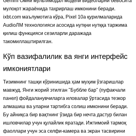
Gemini Омни мультимодал модели видеоларни бевосита
мулоқот жараёнида таҳрирлаш имконини беради.
ixbt.com маълумотига кўра, Pixel 10а қурилмаларида
AudiоЛМ технологияси асосида нутқни нутққа таржима
қилиш функцияси сезиларли даражада
такомиллаштирилган.
Кўп вазифалилик ва янги интерфейс
имкониятлари
Тизимнинг ташқи кўринишида ҳам муҳим ўзгаришлар
мавжуд. Янги жорий этилган "Буббле бар" (пуфакчали
панел) фойдаланувчиларга иловалар ўртасида тезкор
алмашиш ва уларни тартибга солиш имконини беради.
Бу айниқса бир вақтнинг ўзида бир нечта дастур билан
ишловчилар учун қулайлик яратади. Ижтимоий тармоқ
фаоллари учун эса селфи-камера ва экран тасвирини