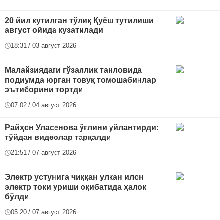
20 йил кутилган тўлиқ Қуёш тутилиши
август ойида кузатилади
18:31 / 03 август 2026
Малайзиядаги гўзаллик танловида
подиумда юрган товуқ томошабинлар
эътиборини тортди
07:02 / 04 август 2026
Райҳон Уласенова ўғлини уйлантирди:
тўйдан видеолар тарқалди
21:51 / 07 август 2026
Электр устунига чиққан улкан илон
электр токи уриши оқибатида ҳалок
бўлди
05:20 / 07 август 2026