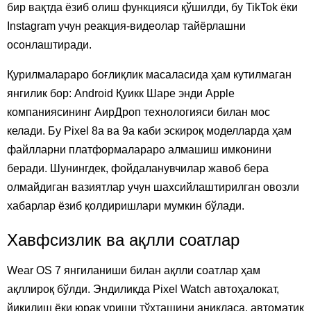
бир вақтда ёзиб олиш функцияси қўшилди, бу TikTok ёки
Instagram учун реакция-видеолар тайёрлашни
осонлаштиради.
Қурилмалараро боғлиқлик масаласида ҳам кутилмаган
янгилик бор: Android Қуикк Шаре энди Apple
компаниясининг АирДроп технологияси билан мос
келади. Бу Pixel 8а ва 9а каби эскироқ моделларда ҳам
файлларни платформалараро алмашиш имконини
беради. Шунингдек, фойдаланувчилар жавоб бера
олмайдиган вазиятлар учун шахсийлаштирилган овозли
хабарлар ёзиб қолдиришлари мумкин бўлади.
Хавфсизлик ва ақлли соатлар
Wear OS 7 янгиланиши билан ақлли соатлар ҳам
ақллироқ бўлди. Эндиликда Pixel Watch автоҳалокат,
йиқилиш ёки юрак уриши тўхташини аниқласа, автоматик