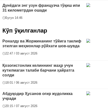
Дунёдаги энг узун французча тўқиш ипи
31 километрдан ошади
Бугун 14:46
Кўп ўқилганлар
Роналду ва Жоржинанинг тўйига таклиф
этилган меҳмонлар рўйхати шов-шувда
22:47 / 03 август 2026
Қозоғистонлик келиннинг маҳр учун
кутилмаган талаби барчани ҳайратга
солди
18:01 / 06 август 2026
Абдуқодир Ҳусанов оғир жудоликка
учради
20:15 / 07 август 2026