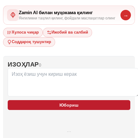
Zamin AI билан муҳокама қилинг
→
Янгиликни таҳлил қилинг, фойдали маслаҳатлар олинг
Хулоса чиқар
Ижобий ва салбий
Соддароқ тушунтир
ИЗОҲЛАР
0
Юбориш
…