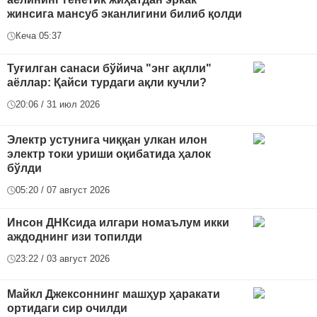
жинсига мансуб эканлигини билиб қолди
Кеча 05:37
Туғилган санаси бўйича "энг ақлли"
аёллар: Қайси турдаги ақли кучли?
20:06 / 31 июл 2026
Электр устунига чиққан улкан илон
электр токи уриши оқибатида ҳалок
бўлди
05:20 / 07 август 2026
Инсон ДНКсида илгари номаълум икки
аждоднинг изи топилди
23:22 / 03 август 2026
Майкл Джексоннинг машҳур ҳаракати
ортидаги сир очилди