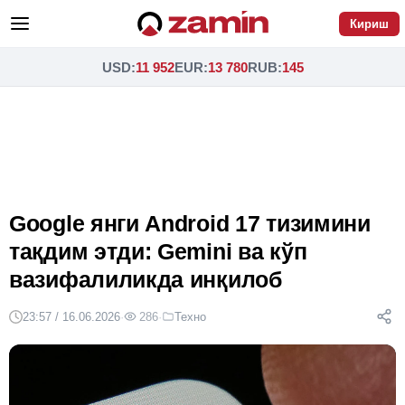
Кириш
USD
:
11 952
EUR
:
13 780
RUB
:
145
Google янги Android 17 тизимини
тақдим этди: Gemini ва кўп
вазифалиликда инқилоб
23:57 / 16.06.2026
·
286
·
Техно