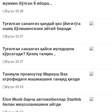
мумкин бўлган 8 ибора...
Бугун 15:28
Туғилган санангиз қандай қиз (йигит)га
ошиқ бўлишингизни айтиб беради
Бугун 15:27
Туғилган санангиз қайси иқтидорни
кўрсатади? Қизиқ талқин...
Бугун 15:27
Таниқли промоутер Мариуш Вах
атрофидаги машмашани танқид қилди
Бугун 15:23
Elon Musk барча автомобиллар Starlink
билан жиҳозланишини айтди