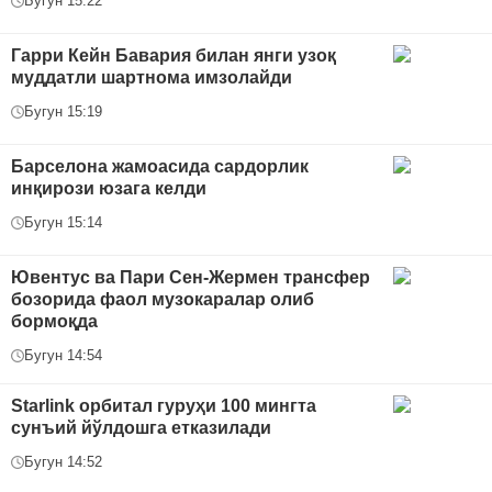
Бугун 15:22
Гарри Кейн Бавария билан янги узоқ
муддатли шартнома имзолайди
Бугун 15:19
Барселона жамоасида сардорлик
инқирози юзага келди
Бугун 15:14
Ювентус ва Пари Сен-Жермен трансфер
бозорида фаол музокаралар олиб
бормоқда
Бугун 14:54
Starlink орбитал гуруҳи 100 мингта
сунъий йўлдошга етказилади
Бугун 14:52