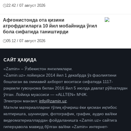
22:42 / 07 август 2026
Афғонистонда ота қизини
атрофдагиларга 10 йил мобайнида ўғил
бола сифатида таништирди
05:12 / 07 август 2026
САЙТ ҲАҚИДА
«Zamin» – Ўзбекистон янгиликлари.
«Zamin.uz» лойиҳаси 2014 йил 1 декабрда ўз фаолиятини
бошлаган ва оммавий ахборот воситаси сифатида 1117-
рақамли гувоҳнома билан 2016 йил 5 июлда давлат рўйхатидан
ўтган. Лойиҳа муассиси — «ALLTEN» МЧЖ.
Электрон манзил:
info@zamin.uz
.
Матнли материалларни тўлиқ кўчириш ёки қисман иқтибос
келтиришга, шунингдек, фотографик, график, аудио ва/ёки
видеоматериаллардан фойдаланишга «Zamin.uz» сайтига
гиперҳавола мавжуд бўлган ва/ёки «Zamin» интернет-