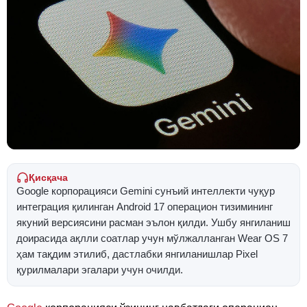
Қисқача
Google корпорацияси Gemini сунъий интеллекти чуқур
интеграция қилинган Android 17 операцион тизимининг
якуний версиясини расман эълон қилди. Ушбу янгиланиш
доирасида ақлли соатлар учун мўлжалланган Wear OS 7
ҳам тақдим этилиб, дастлабки янгиланишлар Pixel
қурилмалари эгалари учун очилди.