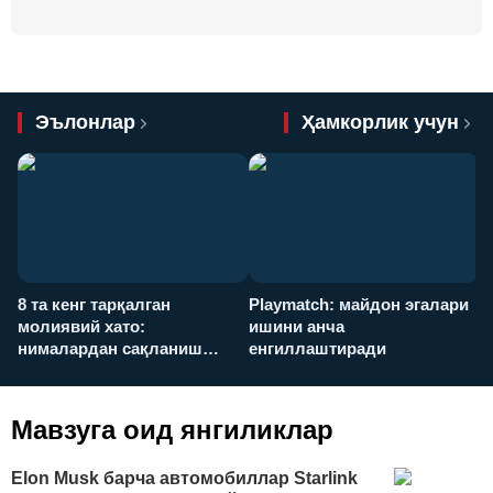
Эълонлар
Ҳамкорлик учун
8 та кенг тарқалган
Playmatch: майдон эгалари
P
молиявий хато:
ишини анча
у
нималардан сақланиш
енгиллаштиради
х
керак?
Мавзуга оид янгиликлар
Elon Musk барча автомобиллар Starlink