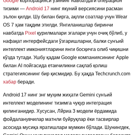
Google
корпорацияси ўзининг навбатдаги операцион
тизими —
Android 17
нинг якуний версиясини расман
эълон қилди. Шу билан бирга, ақлли соатлар учун Wear
OS 7 ҳам тақдим этилди. Янгиланишлар биринчи
навбатда
Pixel
қурилмалари эгалари учун очиқ бўлиб, у
нафақат интерфейсдаги ўзгаришларни, балки сунъий
интеллект имкониятларини янги босқичга олиб чиқишни
кўзда тутади. Ушбу қадам Google компаниясининг Apple
билан AI пойгасида етакчиликни сақлаб қолиш
стратегиясининг бир қисмидир. Бу ҳақда Techcrunch.com
хабар
беради.
Android 17 нинг энг муҳим жиҳати Gemini сунъий
интеллект моделининг тизимга чуқур интеграция
қилинганидир. Хусусан, Лйриа 3 модели ёрдамида
фойдаланувчилар матнли буйруқлар ёки тасвирлар
асосида мусиқа яратишлари мумкин бўлади. Шунингдек,