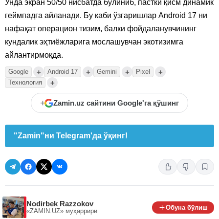
Унда экран 50/50 нисбатда бўлиниб, пастки қисм динамик
геймпадга айланади. Бу каби ўзгаришлар Android 17 ни
нафақат операцион тизим, балки фойдаланувчининг
кундалик эҳтиёжларига мослашувчан экотизимга
айлантирмоқда.
+
+
+
+
Google
Android 17
Gemini
Pixel
+
Технология
+
Zamin.uz сайтини Google'га қўшинг
"Zamin"ни Telegram'да ўқинг!
Nodirbek Razzokov
Обуна бўлиш
«ZAMIN.UZ»
муҳаррири