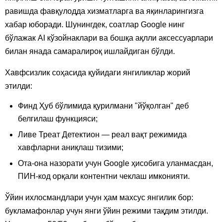
равишда фавқулодда хизматларга ва яқинларингизга
хабар юборади. Шунингдек, соатлар Google нинг
бўлажак AI кўзойнаклари ва бошқа ақлли аксессуарлари
билан янада самаралироқ ишлайдиган бўлди.
Хавфсизлик соҳасида қуйидаги янгиликлар жорий
этилди:
Финд Ҳуб бўлимида қурилмани "йўқолган" деб
белгилаш функцияси;
Ливе Треат Детектион — реал вақт режимида
хавфларни аниқлаш тизими;
Ота-она назорати учун Google ҳисобига уланмасдан,
ПИН-код орқали контентни чеклаш имконияти.
Ўйин ихлосмандлари учун ҳам махсус янгилик бор:
букламафонлар учун янги ўйин режими тақдим этилди.