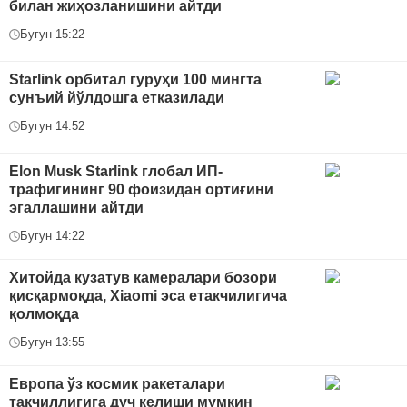
билан жиҳозланишини айтди
Бугун 15:22
Starlink орбитал гуруҳи 100 мингта
сунъий йўлдошга етказилади
Бугун 14:52
Elon Musk Starlink глобал ИП-
трафигининг 90 фоизидан ортиғини
эгаллашини айтди
Бугун 14:22
Хитойда кузатув камералари бозори
қисқармоқда, Xiaomi эса етакчилигича
қолмоқда
Бугун 13:55
Европа ўз космик ракеталари
тақчиллигига дуч келиши мумкин