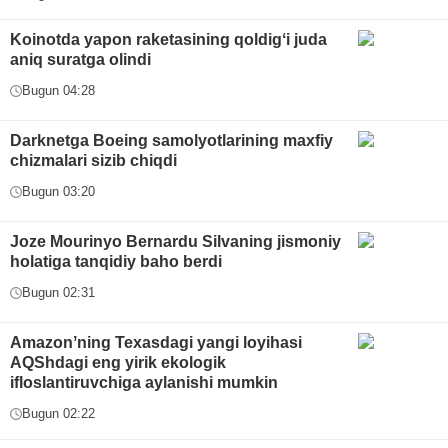
Koinotda yapon raketasining qoldigʻi juda
aniq suratga olindi
Bugun 04:28
Darknetga Boeing samolyotlarining maxfiy
chizmalari sizib chiqdi
Bugun 03:20
Joze Mourinyo Bernardu Silvaning jismoniy
holatiga tanqidiy baho berdi
Bugun 02:31
Amazonʼning Texasdagi yangi loyihasi
AQShdagi eng yirik ekologik
ifloslantiruvchiga aylanishi mumkin
Bugun 02:22