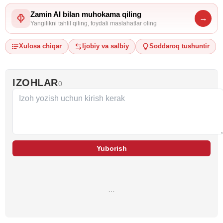
Zamin AI bilan muhokama qiling
→
Yangilikni tahlil qiling, foydali maslahatlar oling
Xulosa chiqar
Ijobiy va salbiy
Soddaroq tushuntir
IZOHLAR
0
Yuborish
…