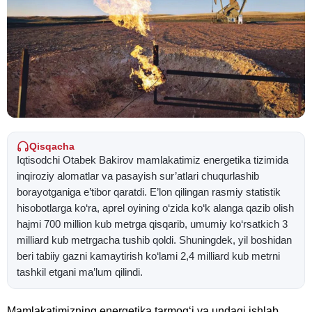
Qisqacha
Iqtisodchi Otabek Bakirov mamlakatimiz energetika tizimida
inqiroziy alomatlar va pasayish sur’atlari chuqurlashib
borayotganiga e’tibor qaratdi. E’lon qilingan rasmiy statistik
hisobotlarga ko‘ra, aprel oyining o‘zida ko‘k alanga qazib olish
hajmi 700 million kub metrga qisqarib, umumiy ko‘rsatkich 3
milliard kub metrgacha tushib qoldi. Shuningdek, yil boshidan
beri tabiiy gazni kamaytirish ko‘lami 2,4 milliard kub metrni
tashkil etgani ma’lum qilindi.
Mamlakatimizning energetika tarmog‘i va undagi ishlab