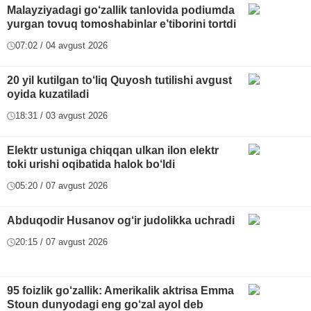
Malayziyadagi go‘zallik tanlovida podiumda
yurgan tovuq tomoshabinlar e’tiborini tortdi
07:02 / 04 avgust 2026
20 yil kutilgan to‘liq Quyosh tutilishi avgust
oyida kuzatiladi
18:31 / 03 avgust 2026
Elektr ustuniga chiqqan ulkan ilon elektr
toki urishi oqibatida halok bo‘ldi
05:20 / 07 avgust 2026
Abduqodir Husanov og‘ir judolikka uchradi
20:15 / 07 avgust 2026
95 foizlik go‘zallik: Amerikalik aktrisa Emma
Stoun dunyodagi eng go‘zal ayol deb