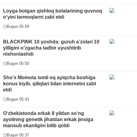
Loyga botgan qishloq bolalarining quvnoq
o‘yini tarmoqlarni zabt etdi
Bugun 05:59
BLACKPINK 10 yoshda: guruh a’zolari 10
yilligini o‘zgacha tadbir uyushtirib
nishonlashdi
Bugun 05:50
Sho‘x Momota ismli oq ayiqcha boshiga
konus kiyib, qiliqlari bilan internetni zabt
etdi
Bugun 05:43
O‘zbekistonda erkak 8 yildan so‘ng
ayolining genetik jihatdan erkak jinsiga
mansub ekanligini bilib qoldi
Bugun 05:37