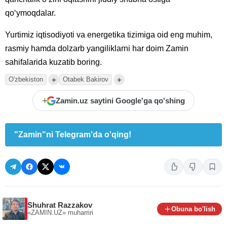
qo‘ymoqdalar.
Yurtimiz iqtisodiyoti va energetika tizimiga oid eng muhim,
rasmiy hamda dolzarb yangiliklarni har doim Zamin
sahifalarida kuzatib boring.
+
+
O'zbekiston
Otabek Bakirov
+
Zamin.uz saytini Google'ga qo'shing
"Zamin"ni Telegram'da o'qing!
Shuhrat Razzakov
Obuna bo'lish
«ZAMIN.UZ»
muharriri