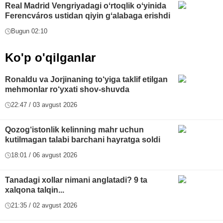
Real Madrid Vengriyadagi oʻrtoqlik oʻyinida
Ferencváros ustidan qiyin gʻalabaga erishdi
Bugun 02:10
Ko'p o'qilganlar
Ronaldu va Jorjinaning to‘yiga taklif etilgan
mehmonlar ro‘yxati shov-shuvda
22:47 / 03 avgust 2026
Qozog‘istonlik kelinning mahr uchun
kutilmagan talabi barchani hayratga soldi
18:01 / 06 avgust 2026
Tanadagi xollar nimani anglatadi? 9 ta
xalqona talqin...
21:35 / 02 avgust 2026