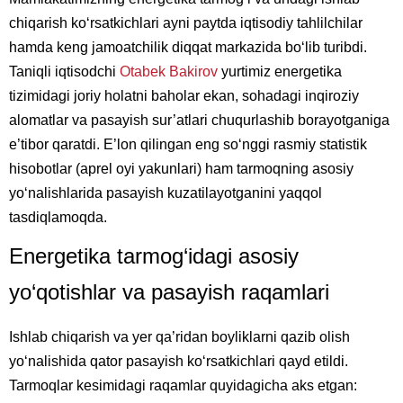
chiqarish ko‘rsatkichlari ayni paytda iqtisodiy tahlilchilar
hamda keng jamoatchilik diqqat markazida bo‘lib turibdi.
Taniqli iqtisodchi
Otabek Bakirov
yurtimiz energetika
tizimidagi joriy holatni baholar ekan, sohadagi inqiroziy
alomatlar va pasayish sur’atlari chuqurlashib borayotganiga
e’tibor qaratdi. E’lon qilingan eng so‘nggi rasmiy statistik
hisobotlar (aprel oyi yakunlari) ham tarmoqning asosiy
yo‘nalishlarida pasayish kuzatilayotganini yaqqol
tasdiqlamoqda.
Energetika tarmog‘idagi asosiy
yo‘qotishlar va pasayish raqamlari
Ishlab chiqarish va yer qa’ridan boyliklarni qazib olish
yo‘nalishida qator pasayish ko‘rsatkichlari qayd etildi.
Tarmoqlar kesimidagi raqamlar quyidagicha aks etgan: