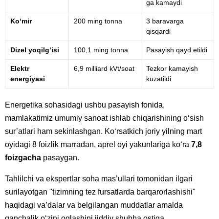
ga kamaydi
Ko‘mir
200 ming tonna
3 baravarga
qisqardi
Dizel yoqilg‘isi
100,1 ming tonna
Pasayish qayd etildi
Elektr
6,9 milliard kVt/soat
Tezkor kamayish
energiyasi
kuzatildi
Energetika sohasidagi ushbu pasayish fonida,
mamlakatimiz umumiy sanoat ishlab chiqarishining o‘sish
sur’atlari ham sekinlashgan. Ko‘rsatkich joriy yilning mart
oyidagi 8 foizlik marradan, aprel oyi yakunlariga ko‘ra
7,8
foizgacha
pasaygan.
Tahlilchi va ekspertlar soha mas’ullari tomonidan ilgari
surilayotgan "tizimning tez fursatlarda barqarorlashishi"
haqidagi va’dalar va belgilangan muddatlar amalda
qanchalik o‘zini oqlashini jiddiy shubha ostiga