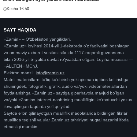
Kecha 16:50
SAYT HAQIDA
«Zamin» – O'zbekiston yangiliklari.
«Zamin.uz» loyihasi 2014-yil 1-dekabrda oʻz faoliyatini boshlagan
va ommaviy axborot vositasi sifatida 1117-raqamli guvohnoma
bilan 2016-yil 5-iyulda davlat roʻyxatidan oʻtgan. Loyiha muassisi —
«ALLTEN» MChJ.
Elektron manzil:
info@zamin.uz
.
Matnli materiallarni toʻliq koʻchirish yoki qisman iqtibos keltirishga,
shuningdek, fotografik, grafik, audio va/yoki videomateriallardan
foydalanishga «Zamin.uz» saytiga giperhavola mavjud boʻlgan
va/yoki «Zamin» internet-nashrining muallifligini koʻrsatuvchi yozuv
ilova qilingan taqdirda yoʻl qoʻyiladi.
Saytda e'lon qilinayotgan mualliflik maqolalarida bildirilgan fikrlar
muallifga tegishli va ular Zamin.uz tahririyati nuqtai nazarini ifoda
etmasligi mumkin.