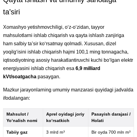
ta’siri
Xomashyo yetishmovchiligi, o‘z-o‘zidan, tayyor
mahsulotlarni ishlab chiqarish va qayta ishlash zanjiriga
ham salbiy ta’sir ko‘rsatmay qolmadi. Xususan, dizel
yoqilg‘isini ishlab chiqarish hajmi 100,1 ming tonnagacha,
iqtisodiyotning asosiy harakatlantiruvchi kuchi bo‘lgan elektr
energiyasini ishlab chiqarish esa
6,9 milliard
kVt/soatgacha
pasaygan.
Mazkur jarayonlarning umumiy manzarasi quyidagi jadvalda
ifodalangan:
Mahsulot /
Aprel oyidagi joriy
Pasayish darajasi /
Yo‘nalish nomi
ko‘rsatkich
Holati
Tabiiy gaz
3 mlrd m³
Bir oyda 700 mln m³