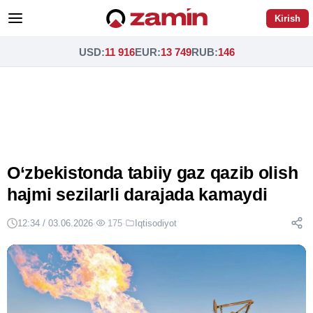
Kirish
USD
:
11 916
EUR
:
13 749
RUB
:
146
O‘zbekistonda tabiiy gaz qazib olish
hajmi sezilarli darajada kamaydi
12:34 / 03.06.2026
·
175
·
Iqtisodiyot