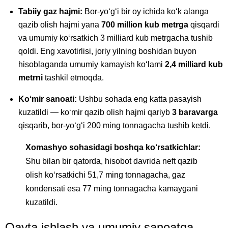
Tabiiy gaz hajmi:
Bor-yo‘g‘i bir oy ichida ko‘k alanga
qazib olish hajmi yana
700 million kub metrga
qisqardi
va umumiy ko‘rsatkich 3 milliard kub metrgacha tushib
qoldi. Eng xavotirlisi, joriy yilning boshidan buyon
hisoblaganda umumiy kamayish ko‘lami
2,4 milliard kub
metrni
tashkil etmoqda.
Ko‘mir sanoati:
Ushbu sohada eng katta pasayish
kuzatildi — ko‘mir qazib olish hajmi qariyb
3 baravarga
qisqarib, bor-yo‘g‘i 200 ming tonnagacha tushib ketdi.
Xomashyo sohasidagi boshqa ko‘rsatkichlar:
Shu bilan bir qatorda, hisobot davrida neft qazib
olish ko‘rsatkichi 51,7 ming tonnagacha, gaz
kondensati esa 77 ming tonnagacha kamaygani
kuzatildi.
Qayta ishlash va umumiy sanoatga