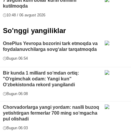
7 avgust kuni dollar kursi oshishi
kutilmoqda
10:48 / 06 avgust 2026
So'nggi yangiliklar
OnePlus Yevropa bozorini tark etmoqda va
foydalanuvchilarga sovgʻalar tarqatmoqda
Bugun 06:54
Bir kunda 1 milliard so‘mdan ortiq:
"O‘rgimchak odam: Yangi kun"
O‘zbekistonda rekord yangilandi
Bugun 06:08
Chorvadorlarga yangi yordam: naslli buzoq
yetishtirgan fermerlar 700 ming so‘mgacha
pul olishadi
Bugun 06:03