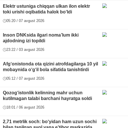
Elektr ustuniga chiqqan ulkan ilon elektr
toki urishi oqibatida halok bo‘ldi
05:20 / 07 avgust 2026
Inson DNKsida ilgari noma’lum ikki
ajdodning izi topildi
23:22 / 03 avgust 2026
Afg‘onistonda ota qizini atrofdagilarga 10 yil
mobaynida o‘g‘il bola sifatida tanishtirdi
05:12 / 07 avgust 2026
Qozog‘istonlik kelinning mahr uchun
kutilmagan talabi barchani hayratga soldi
18:01 / 06 avgust 2026
2,71 metrlik soch: bo‘yidan ham uzun sochi
bilan tanilgan ayol yana e’tibor markazida