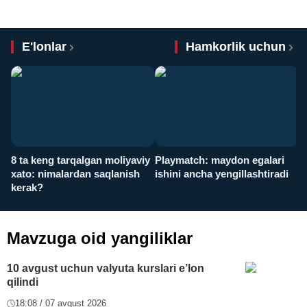
E'lonlar
Hamkorlik uchun
8 ta keng tarqalgan moliyaviy
Playmatch: maydon egalari
P
xato: nimalardan saqlanish
ishini ancha yengillashtiradi
u
kerak?
x
Mavzuga oid yangiliklar
10 avgust uchun valyuta kurslari e’lon
qilindi
18:08 / 07 avgust 2026