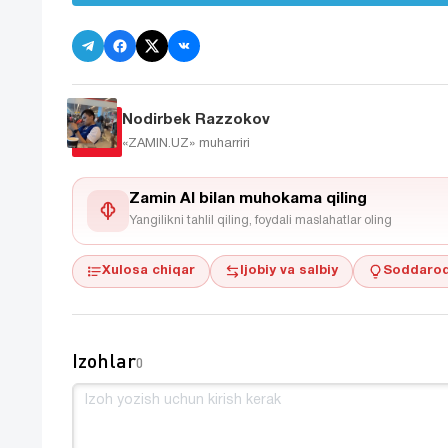
Nodirbek Razzokov
«ZAMIN.UZ»
muharriri
Zamin AI bilan muhokama qiling
Yangilikni tahlil qiling, foydali maslahatlar oling
Xulosa chiqar
Ijobiy va salbiy
Soddaroq
Izohlar
0