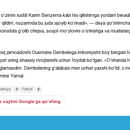
 oʻzimni xuddi Karim Benzema kabi his qilishimga yordam beradi
 qildim, nazarimda bu juda ajoyib koʻrinadi», — deya qoʻshimcha 
natida gʻolib chiqsa, soqol-moʻylovini oʻstirishga va muxlislar
 sobiq jamoadoshi Ousmane Dembelega imkoniyatni boy bergani h
iyat uning shaxsiy rivojlanishi uchun foydali boʻlgan. «Oʻshanda h
 anglamasdim. Dembelening gʻalabasi men uchun yaxshi boʻldi, u 
amine Yamal.
+
+
paniya
Futbol
 saytini Google'ga qo'shing