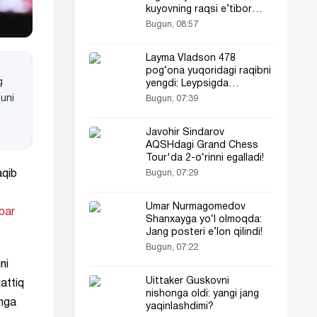
kuyovning raqsi e’tibor
markazida bo‘ldi (video)
Bugun, 08:57
Layma Vladson 478
pog‘ona yuqoridagi raqibni
g
yengdi: Leypsigda
sensatsiya!
 uni
Bugun, 07:39
Javohir Sindarov
AQSHdagi Grand Chess
Tour'da 2-o‘rinni egalladi!
aqib
Bugun, 07:29
Umar Nurmagomedov
bar
Shanxayga yo‘l olmoqda:
Jang posteri e’lon qilindi!
Bugun, 07:22
ni
Uittaker Guskovni
attiq
nishonga oldi: yangi jang
shga
yaqinlashdimi?