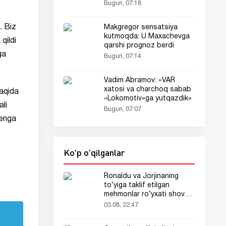
Bugun, 07:18
. Biz
Makgregor sensatsiya
kutmoqda: U Maxachevga
qildi
qarshi prognoz berdi
ga
Bugun, 07:14
Vadim Abramov: «VAR
xatosi va charchoq sabab
aqida
«Lokomotiv»ga yutqazdik»
ali
Bugun, 07:07
menga
Ko'p o'qilganlar
Ronaldu va Jorjinaning
to‘yiga taklif etilgan
mehmonlar ro‘yxati shov-
shuvda
03.08, 22:47