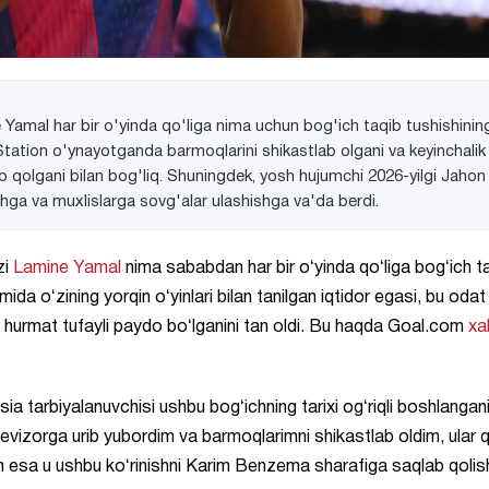
Yamal har bir o'yinda qo'liga nima uchun bog'ich taqib tushishinin
yStation o'ynayotganda barmoqlarini shikastlab olgani va keyinchalik
qolgani bilan bog'liq. Shuningdek, yosh hujumchi 2026-yilgi Jahon
shga va muxlislarga sovg'alar ulashishga va'da berdi.
zi
Lamine Yamal
nima sababdan har bir oʻyinda qoʻliga bogʻich t
ida oʻzining yorqin oʻyinlari bilan tanilgan iqtidor egasi, bu odat
hurmat tufayli paydo boʻlganini tan oldi. Bu haqda Goal.com
xa
a tarbiyalanuvchisi ushbu bogʻichning tarixi ogʻriqli boshlangani
vizorga urib yubordim va barmoqlarimni shikastlab oldim, ular q
ch esa u ushbu koʻrinishni Karim Benzema sharafiga saqlab qoli