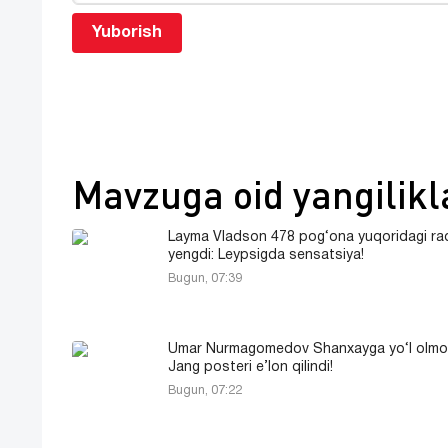
Yuborish
Mavzuga oid yangilikl
Layma Vladson 478 pog‘ona yuqoridagi raq
yengdi: Leypsigda sensatsiya!
Bugun, 07:39
Umar Nurmagomedov Shanxayga yo‘l olmo
Jang posteri e’lon qilindi!
Bugun, 07:22