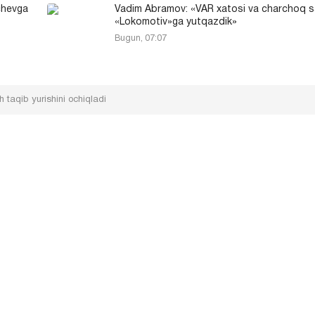
chevga
Vadim Abramov: «VAR xatosi va charchoq 
«Lokomotiv»ga yutqazdik»
Bugun, 07:07
taqib yurishini ochiqladi