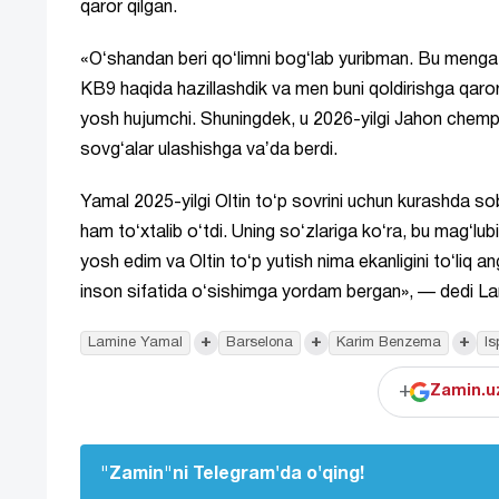
qaror qilgan.
«Oʻshandan beri qoʻlimni bogʻlab yuribman. Bu menga
KB9 haqida hazillashdik va men buni qoldirishga qaror
yosh hujumchi. Shuningdek, u 2026-yilgi Jahon chempio
sovgʻalar ulashishga vaʼda berdi.
Yamal 2025-yilgi Oltin toʻp sovrini uchun kurashda
ham toʻxtalib oʻtdi. Uning soʻzlariga koʻra, bu magʻlub
yosh edim va Oltin toʻp yutish nima ekanligini toʻliq
inson sifatida oʻsishimga yordam bergan», — dedi L
+
+
+
Lamine Yamal
Barselona
Karim Benzema
Is
+
Zamin.uz
"Zamin"ni Telegram'da o'qing!