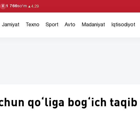
1 766
so'm
¥
▲
4,29
Jamiyat
Texno
Sport
Avto
Madaniyat
Iqtisodiyot
hun qoʻliga bogʻich taqib