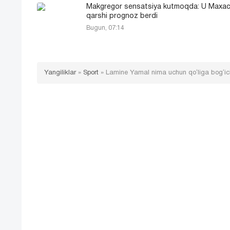
Makgregor sensatsiya kutmoqda: U Maxa
qarshi prognoz berdi
Bugun, 07:14
Yangiliklar
»
Sport
»
Lamine Yamal nima uchun qoʻliga bogʻich 