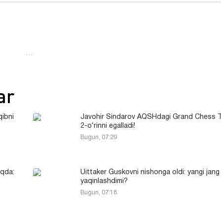
…
ar
ibni
Javohir Sindarov AQSHdagi Grand Chess 
2-o‘rinni egalladi!
Bugun, 07:29
qda:
Uittaker Guskovni nishonga oldi: yangi jang
yaqinlashdimi?
Bugun, 07:18