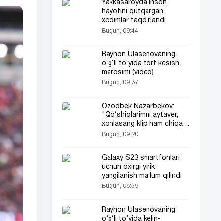
Yakkasaroyda inson
hayotini qutqargan
xodimlar taqdirlandi
Bugun, 09:44
Rayhon Ulasenovaning
o‘g‘li to‘yida tort kesish
marosimi (video)
Bugun, 09:37
Ozodbek Nazarbekov:
"Qo‘shiqlarimni aytaver,
xohlasang klip ham chiqar"
(video)
Bugun, 09:20
Galaxy S23 smartfonlari
uchun oxirgi yirik
yangilanish maʼlum qilindi
Bugun, 08:59
Rayhon Ulasenovaning
o‘g‘li to‘yida kelin-