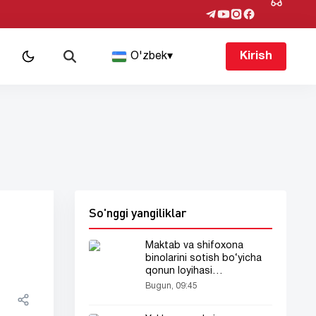
O'zbek
▾
Kirish
So'nggi yangiliklar
Maktab va shifoxona
binolarini sotish bo‘yicha
qonun loyihasi
tayyorlanmoqda
Bugun, 09:45