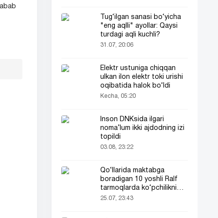
sabab
Tug‘ilgan sanasi bo‘yicha
"eng aqlli" ayollar: Qaysi
turdagi aqli kuchli?
31.07, 20:06
Elektr ustuniga chiqqan
ulkan ilon elektr toki urishi
oqibatida halok bo‘ldi
Kecha, 05:20
Inson DNKsida ilgari
noma’lum ikki ajdodning izi
topildi
03.08, 23:22
Qo‘llarida maktabga
boradigan 10 yoshli Ralf
tarmoqlarda ko‘pchilikni
ta’sirlantirdi
25.07, 23:43