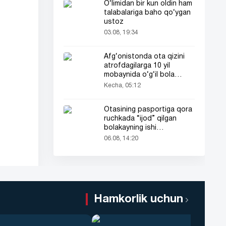
O‘limidan bir kun oldin ham
talabalariga baho qo‘ygan
ustoz
03.08, 19:34
Afg‘onistonda ota qizini
atrofdagilarga 10 yil
mobaynida o‘g‘il bola
sifatida tanishtirdi
Kecha, 05:12
Otasining pasportiga qora
ruchkada “ijod” qilgan
bolakayning ishi
barchaning diqqatini tortdi
06.08, 14:20
Hamkorlik uchun