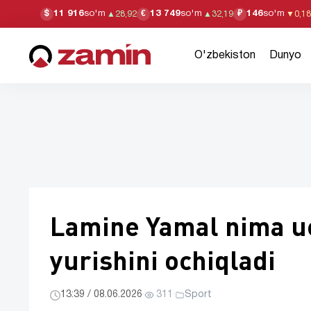
11 916
so'm
13 749
so'm
146
so'm
$
€
₽
▲
28,92
▲
32,19
▼
0,18
O'zbekiston
Dunyo
Lamine Yamal nima uc
yurishini ochiqladi
13:39 / 08.06.2026
·
311
·
Sport