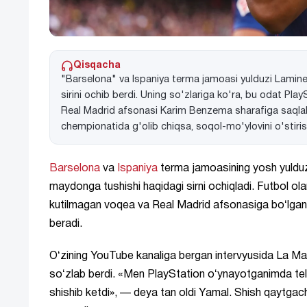
Qisqacha
"Barselona" va Ispaniya terma jamoasi yulduzi Lamine 
sirini ochib berdi. Uning so'zlariga ko'ra, bu odat Pla
Real Madrid afsonasi Karim Benzema sharafiga saqlab 
chempionatida g'olib chiqsa, soqol-mo'ylovini o'stiri
Barselona
va
Ispaniya
terma jamoasining yosh yuldu
maydonga tushishi haqidagi sirni ochiqladi. Futbol olam
kutilmagan voqea va Real Madrid afsonasiga boʻlgan 
beradi.
Oʻzining YouTube kanaliga bergan intervyusida La Masi
soʻzlab berdi. «Men PlayStation oʻynayotganimda tele
shishib ketdi», — deya tan oldi Yamal. Shish qaytga