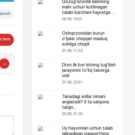
Qozog‘istonlik kelinning
mahr uchun kutilmagan
talabi barchani hayratga
qlash
soldi
06.08, 18:01
Oshqozonidan butun
o‘ljalar chiqqan maxluq
'lish
sohilga chiqdi
01.08, 11:53
→
Dron ilk bor kitning tug‘ilish
jarayonini to‘liq tasvirga
oldi
01.08, 23:51
Tanadagi xollar nimani
anglatadi? 9 ta xalqona
talqin...
02.08, 21:35
Uy hayvonlari uchun talab
qilinadigan pasportning