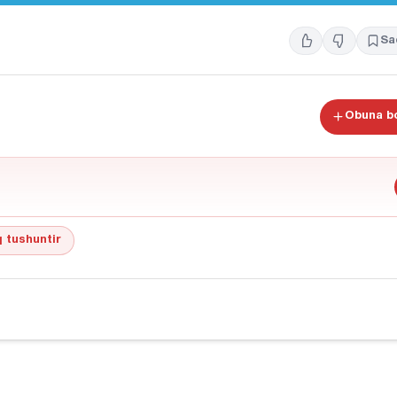
Sa
Obuna bo
 tushuntir