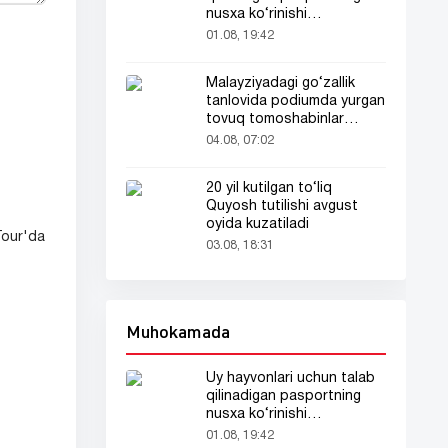
nusxa ko‘rinishi
tarmoqlarda tarqaldi
01.08, 19:42
Malayziyadagi go‘zallik
tanlovida podiumda yurgan
tovuq tomoshabinlar
e’tiborini tortdi
04.08, 07:02
20 yil kutilgan to‘liq
Quyosh tutilishi avgust
oyida kuzatiladi
Tour'da
03.08, 18:31
Muhokamada
Uy hayvonlari uchun talab
qilinadigan pasportning
nusxa ko‘rinishi
tarmoqlarda tarqaldi
01.08, 19:42