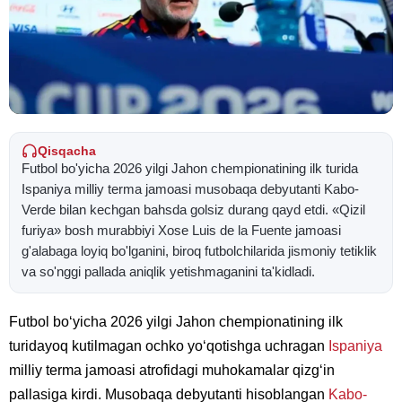
Qisqacha
Futbol bo'yicha 2026 yilgi Jahon chempionatining ilk turida
Ispaniya milliy terma jamoasi musobaqa debyutanti Kabo-
Verde bilan kechgan bahsda golsiz durang qayd etdi. «Qizil
furiya» bosh murabbiyi Xose Luis de la Fuente jamoasi
g'alabaga loyiq bo'lganini, biroq futbolchilarida jismoniy tetiklik
va so'nggi pallada aniqlik yetishmaganini ta'kidladi.
Futbol bo‘yicha 2026 yilgi Jahon chempionatining ilk
turidayoq kutilmagan ochko yo‘qotishga uchragan
Ispaniya
milliy terma jamoasi atrofidagi muhokamalar qizg‘in
pallasiga kirdi. Musobaqa debyutanti hisoblangan
Kabo-