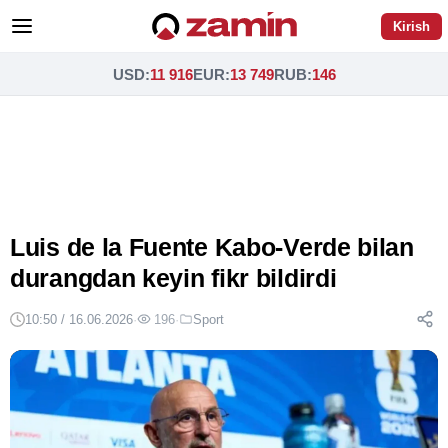
Kirish
USD
:
11 916
EUR
:
13 749
RUB
:
146
Luis de la Fuente Kabo-Verde bilan
durangdan keyin fikr bildirdi
10:50 / 16.06.2026
·
196
·
Sport