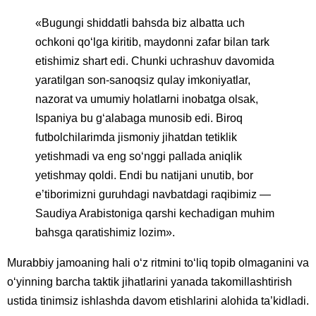
«Bugungi shiddatli bahsda biz albatta uch
ochkoni qo‘lga kiritib, maydonni zafar bilan tark
etishimiz shart edi. Chunki uchrashuv davomida
yaratilgan son-sanoqsiz qulay imkoniyatlar,
nazorat va umumiy holatlarni inobatga olsak,
Ispaniya bu g‘alabaga munosib edi. Biroq
futbolchilarimda jismoniy jihatdan tetiklik
yetishmadi va eng so‘nggi pallada aniqlik
yetishmay qoldi. Endi bu natijani unutib, bor
e’tiborimizni guruhdagi navbatdagi raqibimiz —
Saudiya Arabistoniga qarshi kechadigan muhim
bahsga qaratishimiz lozim».
Murabbiy jamoaning hali o‘z ritmini to‘liq topib olmaganini va
o‘yinning barcha taktik jihatlarini yanada takomillashtirish
ustida tinimsiz ishlashda davom etishlarini alohida ta’kidladi.