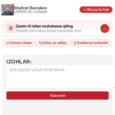
Shuhrat Razzakov
Obuna bo'lish
«ZAMIN.UZ»
muharriri
Zamin AI bilan muhokama qiling
→
Yangilikni tahlil qiling, foydali maslahatlar oling
Xulosa chiqar
Ijobiy va salbiy
Soddaroq tushuntir
IZOHLAR
0
Yuborish