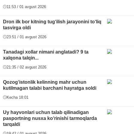
11:53 / 01 avgust 2026
Dron ilk bor kitning tug‘ilish jarayonini to‘liq
tasvirga oldi
23:51 / 01 avgust 2026
Tanadagi xollar nimani anglatadi? 9 ta
xalqona talqin...
21:35 / 02 avgust 2026
Qozog‘istonlik kelinning mahr uchun
kutilmagan talabi barchani hayratga soldi
Kecha 18:01
Uy hayvonlari uchun talab qilinadigan
pasportning nusxa ko‘rinishi tarmoqlarda
tarqaldi
19:42 / 01 avgust 2026