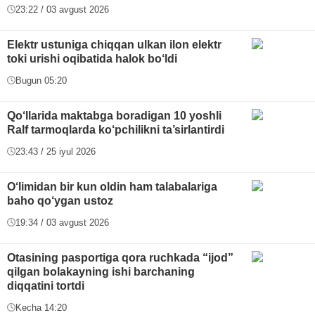
23:22 / 03 avgust 2026
Elektr ustuniga chiqqan ulkan ilon elektr
toki urishi oqibatida halok bo‘ldi
Bugun 05:20
Qo‘llarida maktabga boradigan 10 yoshli
Ralf tarmoqlarda ko‘pchilikni ta’sirlantirdi
23:43 / 25 iyul 2026
O‘limidan bir kun oldin ham talabalariga
baho qo‘ygan ustoz
19:34 / 03 avgust 2026
Otasining pasportiga qora ruchkada “ijod”
qilgan bolakayning ishi barchaning
diqqatini tortdi
Kecha 14:20