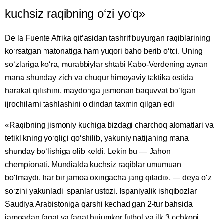
kuchsiz raqibning o‘zi yo‘q»
De la Fuente Afrika qit’asidan tashrif buyurgan raqiblarining
ko‘rsatgan matonatiga ham yuqori baho berib o‘tdi. Uning
so‘zlariga ko‘ra, murabbiylar shtabi Kabo-Verdening aynan
mana shunday zich va chuqur himoyaviy taktika ostida
harakat qilishini, maydonga jismonan baquvvat bo‘lgan
ijrochilarni tashlashini oldindan taxmin qilgan edi.
«Raqibning jismoniy kuchiga bizdagi charchoq alomatlari va
tetiklikning yo‘qligi qo‘shilib, yakuniy natijaning mana
shunday bo‘lishiga olib keldi. Lekin bu — Jahon
chempionati. Mundialda kuchsiz raqiblar umumuan
bo‘lmaydi, har bir jamoa oxirigacha jang qiladi», — deya o‘z
so‘zini yakunladi ispanlar ustozi. Ispaniyalik ishqibozlar
Saudiya Arabistoniga qarshi kechadigan 2-tur bahsida
jamoadan faqat va faqat hujumkor futbol va ilk 3 ochkoni