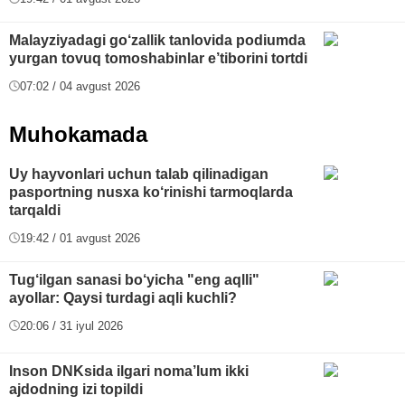
Malayziyadagi go‘zallik tanlovida podiumda
yurgan tovuq tomoshabinlar e’tiborini tortdi
07:02 / 04 avgust 2026
Muhokamada
Uy hayvonlari uchun talab qilinadigan
pasportning nusxa ko‘rinishi tarmoqlarda
tarqaldi
19:42 / 01 avgust 2026
Tug‘ilgan sanasi bo‘yicha "eng aqlli"
ayollar: Qaysi turdagi aqli kuchli?
20:06 / 31 iyul 2026
Inson DNKsida ilgari noma’lum ikki
ajdodning izi topildi