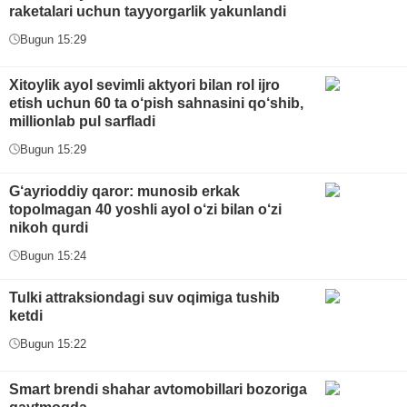
raketalari uchun tayyorgarlik yakunlandi
Bugun 15:29
Xitoylik ayol sevimli aktyori bilan rol ijro
etish uchun 60 ta o‘pish sahnasini qo‘shib,
millionlab pul sarfladi
Bugun 15:29
G‘ayrioddiy qaror: munosib erkak
topolmagan 40 yoshli ayol o‘zi bilan o‘zi
nikoh qurdi
Bugun 15:24
Tulki attraksiondagi suv oqimiga tushib
ketdi
Bugun 15:22
Smart brendi shahar avtomobillari bozoriga