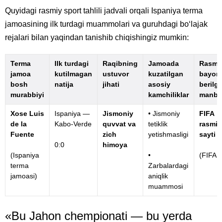
Quyidagi rasmiy sport tahlili jadvali orqali Ispaniya terma
jamoasining ilk turdagi muammolari va guruhdagi bo‘lajak
rejalari bilan yaqindan tanishib chiqishingiz mumkin:
Terma
Ilk turdagi
Raqibning
Jamoada
Rasmi
jamoa
kutilmagan
ustuvor
kuzatilgan
bayon
bosh
natija
jihati
asosiy
berilg
murabbiyi
kamchiliklar
manba
Xose Luis
Ispaniya —
Jismoniy
• Jismoniy
FIFA
de la
Kabo-Verde
quvvat va
tetiklik
rasmiy
Fuente
zich
yetishmasligi
sayti
0:0
himoya
(Ispaniya
•
(FIFA.
terma
Zarbalardagi
jamoasi)
aniqlik
muammosi
«Bu Jahon chempionati — bu yerda