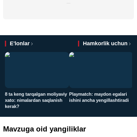
…
E'lonlar
Hamkorlik uchun
8 ta keng tarqalgan moliyaviy
Playmatch: maydon egalari
P
xato: nimalardan saqlanish
ishini ancha yengillashtiradi
u
kerak?
x
Mavzuga oid yangiliklar