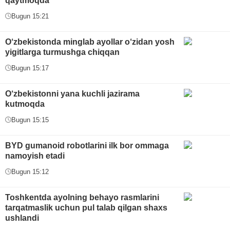
qaytmoqda
Bugun 15:21
O‘zbekistonda minglab ayollar o‘zidan yosh
yigitlarga turmushga chiqqan
Bugun 15:17
O‘zbekistonni yana kuchli jazirama
kutmoqda
Bugun 15:15
BYD gumanoid robotlarini ilk bor ommaga
namoyish etadi
Bugun 15:12
Toshkentda ayolning behayo rasmlarini
tarqatmaslik uchun pul talab qilgan shaxs
ushlandi