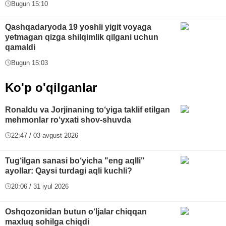
Bugun 15:10
Qashqadaryoda 19 yoshli yigit voyaga
yetmagan qizga shilqimlik qilgani uchun
qamaldi
Bugun 15:03
Ko'p o'qilganlar
Ronaldu va Jorjinaning to‘yiga taklif etilgan
mehmonlar ro‘yxati shov-shuvda
22:47 / 03 avgust 2026
Tug‘ilgan sanasi bo‘yicha "eng aqlli"
ayollar: Qaysi turdagi aqli kuchli?
20:06 / 31 iyul 2026
Oshqozonidan butun o‘ljalar chiqqan
maxluq sohilga chiqdi