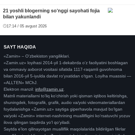
21 yoshli blogerning so‘nggi sayohati fojia
bilan yakunlandi
17:14 / 05 avgust 2026
SAYT HAQIDA
«Zamin» – O'zbekiston yangiliklari.
«Zamin.uz» loyihasi 2014-yil 1-dekabrda oʻz faoliyatini boshlagan
va ommaviy axborot vositasi sifatida 1117-raqamli guvohnoma
bilan 2016-yil 5-iyulda davlat roʻyxatidan oʻtgan. Loyiha muassisi —
«ALLTEN» MChJ.
Elektron manzil:
info@zamin.uz
.
Matnli materiallarni toʻliq koʻchirish yoki qisman iqtibos keltirishga,
shuningdek, fotografik, grafik, audio va/yoki videomateriallardan
foydalanishga «Zamin.uz» saytiga giperhavola mavjud boʻlgan
va/yoki «Zamin» internet-nashrining muallifligini koʻrsatuvchi yozuv
ilova qilingan taqdirda yoʻl qoʻyiladi.
Saytda e'lon qilinayotgan mualliflik maqolalarida bildirilgan fikrlar