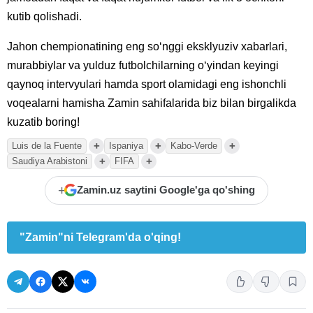
kutib qolishadi.
Jahon chempionatining eng so‘nggi eksklyuziv xabarlari,
murabbiylar va yulduz futbolchilarning o‘yindan keyingi
qaynoq intervyulari hamda sport olamidagi eng ishonchli
voqealarni hamisha Zamin sahifalarida biz bilan birgalikda
kuzatib boring!
+
+
+
Luis de la Fuente
Ispaniya
Kabo-Verde
+
+
Saudiya Arabistoni
FIFA
+
Zamin.uz saytini Google'ga qo'shing
"Zamin"ni Telegram'da o'qing!