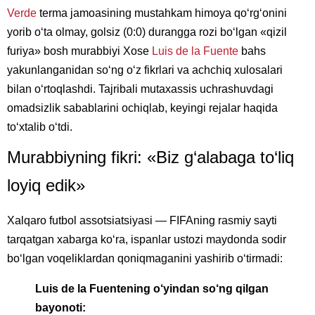
Verde
terma jamoasining mustahkam himoya qo‘rg‘onini
yorib o‘ta olmay, golsiz (0:0) durangga rozi bo‘lgan «qizil
furiya» bosh murabbiyi Xose
Luis de la Fuente
bahs
yakunlanganidan so‘ng o‘z fikrlari va achchiq xulosalari
bilan o‘rtoqlashdi. Tajribali mutaxassis uchrashuvdagi
omadsizlik sabablarini ochiqlab, keyingi rejalar haqida
to‘xtalib o‘tdi.
Murabbiyning fikri: «Biz g‘alabaga to‘liq
loyiq edik»
Xalqaro futbol assotsiatsiyasi — FIFAning rasmiy sayti
tarqatgan xabarga ko‘ra, ispanlar ustozi maydonda sodir
bo‘lgan voqeliklardan qoniqmaganini yashirib o‘tirmadi:
Luis de la Fuentening o‘yindan so‘ng qilgan
bayonoti: