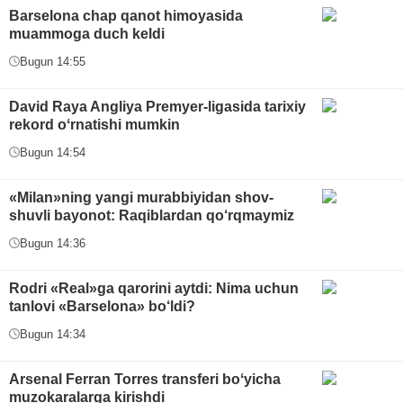
Barselona chap qanot himoyasida
muammoga duch keldi
Bugun 14:55
David Raya Angliya Premyer-ligasida tarixiy
rekord oʻrnatishi mumkin
Bugun 14:54
«Milan»ning yangi murabbiyidan shov-
shuvli bayonot: Raqiblardan qo‘rqmaymiz
Bugun 14:36
Rodri «Real»ga qarorini aytdi: Nima uchun
tanlovi «Barselona» bo‘ldi?
Bugun 14:34
Arsenal Ferran Torres transferi boʻyicha
muzokaralarga kirishdi