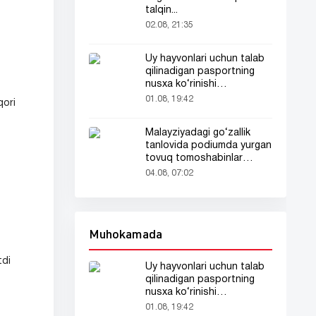
talqin...
02.08, 21:35
Uy hayvonlari uchun talab
qilinadigan pasportning
nusxa ko‘rinishi
tarmoqlarda tarqaldi
01.08, 19:42
qori
Malayziyadagi go‘zallik
tanlovida podiumda yurgan
tovuq tomoshabinlar
e’tiborini tortdi
04.08, 07:02
Muhokamada
tdi
Uy hayvonlari uchun talab
qilinadigan pasportning
nusxa ko‘rinishi
tarmoqlarda tarqaldi
01.08, 19:42