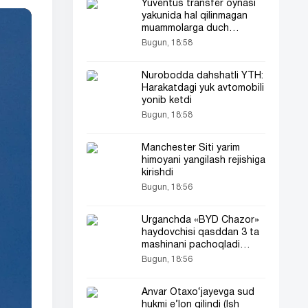
Yuventus transfer oynasi
yakunida hal qilinmagan
muammolarga duch
kelmoqda
Bugun, 18:58
Nurobodda dahshatli YTH:
Harakatdagi yuk avtomobili
yonib ketdi
Bugun, 18:58
Manchester Siti yarim
himoyani yangilash rejishiga
kirishdi
Bugun, 18:56
Urganchda «BYD Chazor»
haydovchisi qasddan 3 ta
mashinani pachoqladi
(video)
Bugun, 18:56
Anvar Otaxo‘jayevga sud
hukmi e’lon qilindi (Ish