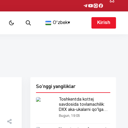
O'zbek
▾
Kirish
So'nggi yangiliklar
Toshkentda kottej
savdosida tovlamachilik:
DXX aka-ukalarni qo‘lga
oldi
Bugun, 19:05