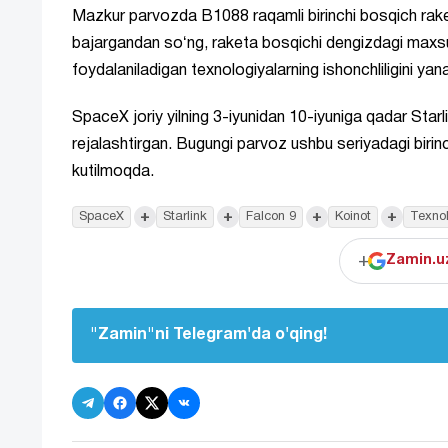
Mazkur parvozda B1088 raqamli birinchi bosqich rake
bajargandan soʻng, raketa bosqichi dengizdagi maxs
foydalaniladigan texnologiyalarning ishonchliligini yana
SpaceX joriy yilning 3-iyunidan 10-iyuniga qadar Starli
rejalashtirgan. Bugungi parvoz ushbu seriyadagi birinch
kutilmoqda.
+
+
+
+
SpaceX
Starlink
Falcon 9
Koinot
Texno
+
Zamin.uz
"Zamin"ni Telegram'da o'qing!