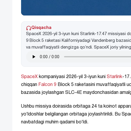
Qisqacha
SpaceX 2026-yil 3-iyun kuni Starlink-17.47 missiyasi do
9 Block 5 raketasi Kaliforniyadagi Vandenberg bazasida
va muvaffaqiyatli dengizga qoʻndi. SpaceX joriy yilning
SpaceX
kompaniyasi 2026-yil 3-iyun kuni
Starlink
-17.
chiqqan
Falcon 9
Block 5 raketasini muvaffaqiyatli u
bazasida joylashgan SLC-4E maydonchasidan amalga
Ushbu missiya doirasida orbitaga 24 ta koinot apparat
yoʻldoshlar belgilangan orbitaga joylashtirildi. Bu Sp
navbatdagi muhim qadami boʻldi.