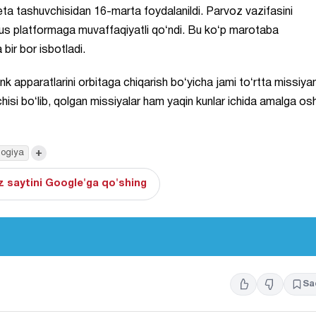
ta tashuvchisidan 16-marta foydalanildi. Parvoz vazifasini
us platformaga muvaffaqiyatli qoʻndi. Bu koʻp marotaba
 bir bor isbotladi.
nk apparatlarini orbitaga chiqarish boʻyicha jami toʻrtta missiyan
isi boʻlib, qolgan missiyalar ham yaqin kunlar ichida amalga oshir
+
logiya
 saytini Google'ga qo'shing
Sa