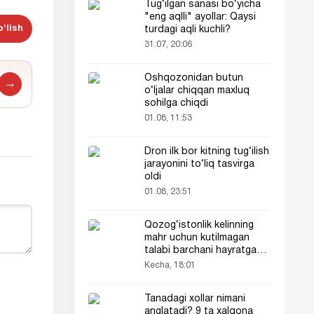
Tug‘ilgan sanasi bo‘yicha
"eng aqlli" ayollar: Qaysi
'lish
turdagi aqli kuchli?
31.07, 20:06
Oshqozonidan butun
→
o‘ljalar chiqqan maxluq
sohilga chiqdi
01.08, 11:53
Dron ilk bor kitning tug‘ilish
jarayonini to‘liq tasvirga
oldi
01.08, 23:51
Qozog‘istonlik kelinning
mahr uchun kutilmagan
talabi barchani hayratga
soldi
Kecha, 18:01
Tanadagi xollar nimani
anglatadi? 9 ta xalqona