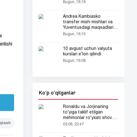
Bugun, 18:18
Andrea Kambiasko
transfer mish-mishlari va
Yuventusdagi maqsadlari
haqida gapirdi
Bugun, 18:15
i
ilishi
10 avgust uchun valyuta
kurslari e’lon qilindi
Bugun, 18:08
Ko'p o'qilganlar
Ronaldu va Jorjinaning
to‘yiga taklif etilgan
mehmonlar ro‘yxati shov-
shuvda
qlash
03.08, 22:47