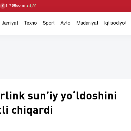
1 766
so'm
¥
▲
4,29
Jamiyat
Texno
Sport
Avto
Madaniyat
Iqtisodiyot
rlink sunʼiy yoʻldoshini
li chiqardi