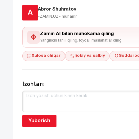
Abror Shuhratov
A
«ZAMIN.UZ»
muharriri
Zamin AI bilan muhokama qiling
Yangilikni tahlil qiling, foydali maslahatlar oling
Xulosa chiqar
Ijobiy va salbiy
Soddaroq
Izohlar
0
Yuborish