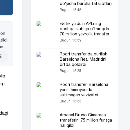
bo‘yicha barcha tafsilotlar)
Bugun, 18:48
«Siti» yulduzi APLning
boshqa klubiga o‘tmoqda:
con
70 million yevrolik transfer
ildi
Bugun, 18:39
an.
Rodri transferida burilish:
Barselona Real Madridni
ortda qoldirdi
Bugun, 18:35
lib
erg
Rodri transferi Barselona
yarim himoyasida
kutilmagan vaziyatni
yuzaga keltirdi
Bugun, 18:33
idagi
Arsenal Bruno Gimaraes
transferini 75 million funtga
hal qildi