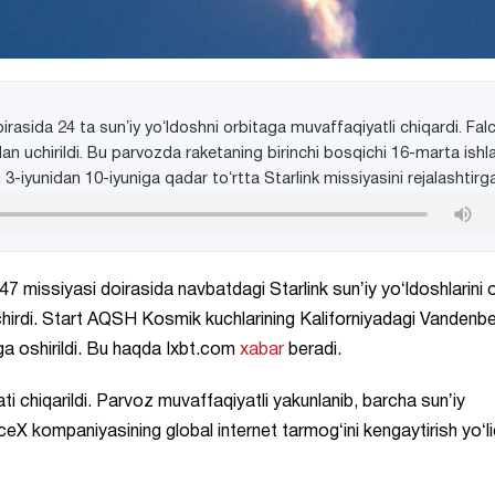
irasida 24 ta sunʼiy yoʻldoshni orbitaga muvaffaqiyatli chiqardi. Fal
n uchirildi. Bu parvozda raketaning birinchi bosqichi 16-marta ishlat
 3-iyunidan 10-iyuniga qadar toʻrtta Starlink missiyasini rejalashtirg
47 missiyasi doirasida navbatdagi Starlink sunʼiy yoʻldoshlarini o
chirdi. Start AQSH Kosmik kuchlarining Kaliforniyadagi Vandenb
 oshirildi. Bu haqda Ixbt.com
xabar
beradi.
i chiqarildi. Parvoz muvaffaqiyatli yakunlanib, barcha sunʼiy
aceX kompaniyasining global internet tarmogʻini kengaytirish yoʻl