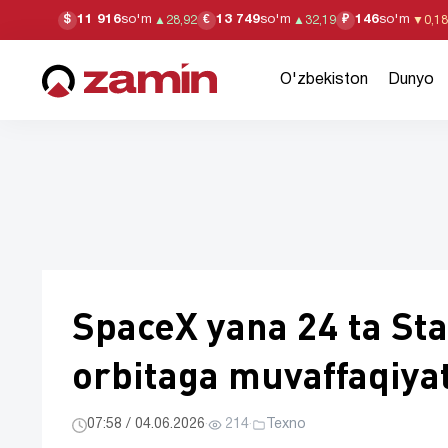
11 916
so'm
13 749
so'm
146
so'm
$
€
₽
▲
28,92
▲
32,19
▼
0,18
O'zbekiston
Dunyo
SpaceX yana 24 ta Sta
orbitaga muvaffaqiyat
07:58 / 04.06.2026
·
214
·
Texno