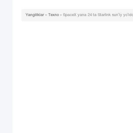
Yangiliklar
»
Texno
»
SpaceX yana 24 ta Starlink sunʼiy yoʻldo