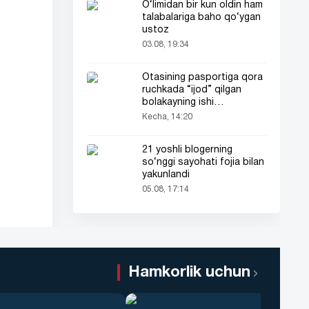
O‘limidan bir kun oldin ham
talabalariga baho qo‘ygan
ustoz
03.08, 19:34
Otasining pasportiga qora
ruchkada “ijod” qilgan
bolakayning ishi
barchaning diqqatini tortdi
Kecha, 14:20
21 yoshli blogerning
so‘nggi sayohati fojia bilan
yakunlandi
05.08, 17:14
Hamkorlik uchun