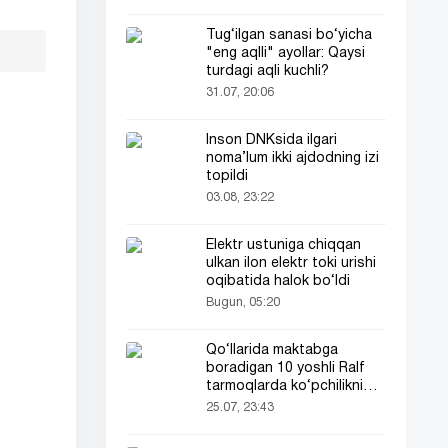
Tug‘ilgan sanasi bo‘yicha
"eng aqlli" ayollar: Qaysi
turdagi aqli kuchli?
31.07, 20:06
Inson DNKsida ilgari
noma’lum ikki ajdodning izi
topildi
03.08, 23:22
Elektr ustuniga chiqqan
ulkan ilon elektr toki urishi
oqibatida halok bo‘ldi
Bugun, 05:20
Qo‘llarida maktabga
boradigan 10 yoshli Ralf
tarmoqlarda ko‘pchilikni
ta’sirlantirdi
25.07, 23:43