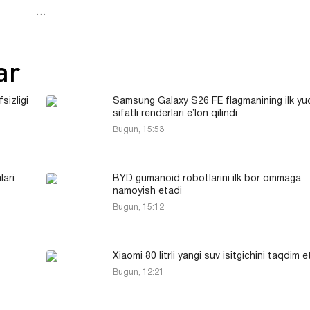
…
ar
sizligi
Samsung Galaxy S26 FE flagmanining ilk yu
sifatli renderlari eʼlon qilindi
Bugun, 15:53
ari
BYD gumanoid robotlarini ilk bor ommaga
namoyish etadi
Bugun, 15:12
Xiaomi 80 litrli yangi suv isitgichini taqdim e
Bugun, 12:21