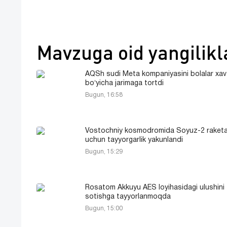
Mavzuga oid yangilikl
AQSh sudi Meta kompaniyasini bolalar xavf
boʻyicha jarimaga tortdi
Bugun, 16:58
Vostochniy kosmodromida Soyuz-2 raketal
uchun tayyorgarlik yakunlandi
Bugun, 15:29
Rosatom Akkuyu AES loyihasidagi ulushini
sotishga tayyorlanmoqda
Bugun, 15:00