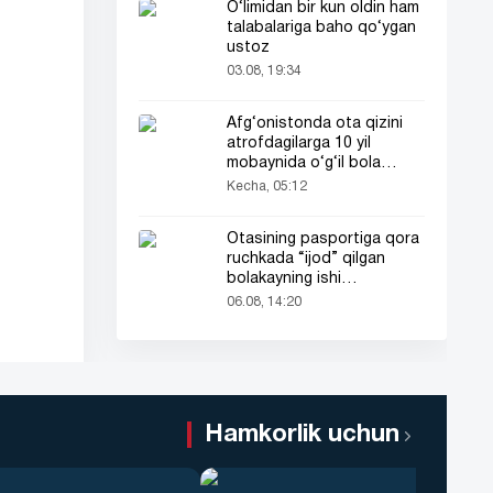
O‘limidan bir kun oldin ham
talabalariga baho qo‘ygan
ustoz
03.08, 19:34
Afg‘onistonda ota qizini
atrofdagilarga 10 yil
mobaynida o‘g‘il bola
sifatida tanishtirdi
Kecha, 05:12
Otasining pasportiga qora
ruchkada “ijod” qilgan
bolakayning ishi
barchaning diqqatini tortdi
06.08, 14:20
Hamkorlik uchun