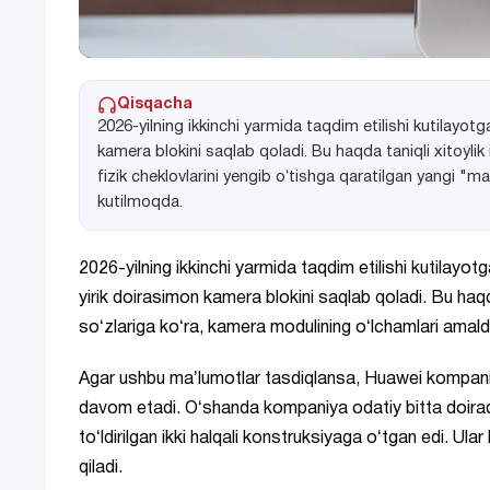
Qisqacha
2026-yilning ikkinchi yarmida taqdim etilishi kutilayot
kamera blokini saqlab qoladi. Bu haqda taniqli xitoyli
fizik cheklovlarini yengib oʻtishga qaratilgan yangi "ma
kutilmoqda.
2026-yilning ikkinchi yarmida taqdim etilishi kutilayot
yirik doirasimon kamera blokini saqlab qoladi. Bu haqda
soʻzlariga koʻra, kamera modulining oʻlchamlari amal
Agar ushbu maʼlumotlar tasdiqlansa, Huawei kompani
davom etadi. Oʻshanda kompaniya odatiy bitta doirad
toʻldirilgan ikki halqali konstruksiyaga oʻtgan edi. Ular
qiladi.