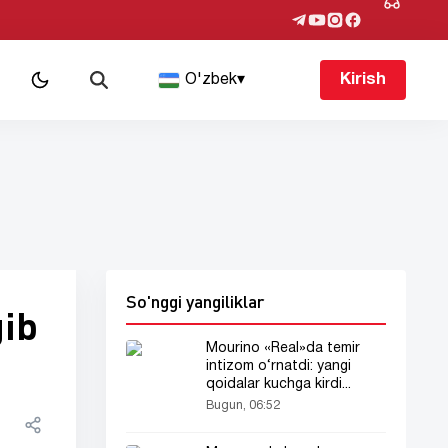
O'zbek
▾
Kirish
So'nggi yangiliklar
gib
Mourino «Real»da temir
intizom o‘rnatdi: yangi
qoidalar kuchga kirdi...
Bugun, 06:52