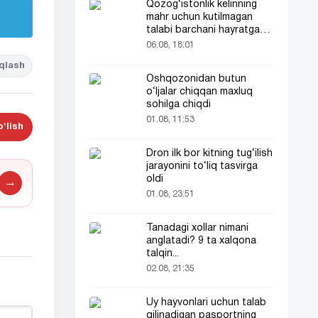
Qozog‘istonlik kelinning
mahr uchun kutilmagan
talabi barchani hayratga
soldi
06.08, 18:01
qlash
Oshqozonidan butun
o‘ljalar chiqqan maxluq
sohilga chiqdi
01.08, 11:53
'lish
Dron ilk bor kitning tug‘ilish
jarayonini to‘liq tasvirga
oldi
→
01.08, 23:51
Tanadagi xollar nimani
anglatadi? 9 ta xalqona
talqin...
02.08, 21:35
Uy hayvonlari uchun talab
qilinadigan pasportning