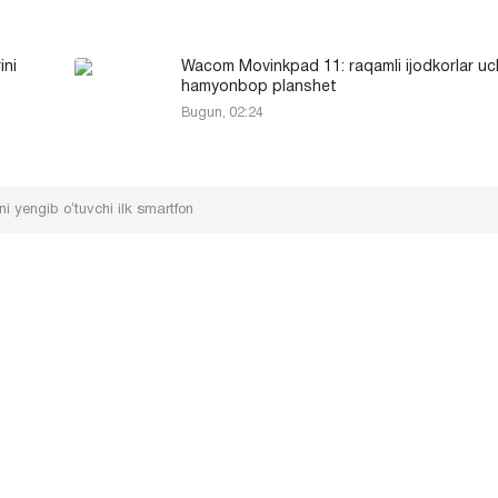
ini
Wacom Movinkpad 11: raqamli ijodkorlar u
hamyonbop planshet
Bugun, 02:24
i yengib oʻtuvchi ilk smartfon