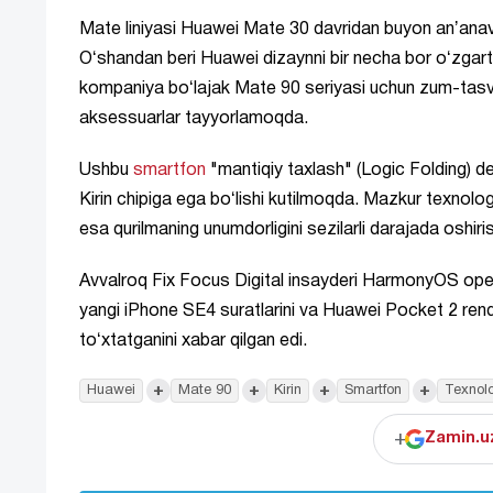
Mate liniyasi Huawei Mate 30 davridan buyon anʼanaviy
Oʻshandan beri Huawei dizaynni bir necha bor oʻzgart
kompaniya boʻlajak Mate 90 seriyasi uchun zum-tasvir
aksessuarlar tayyorlamoqda.
Ushbu
smartfon
"mantiqiy taxlash" (Logic Folding) 
Kirin chipiga ega boʻlishi kutilmoqda. Mazkur texnolog
esa qurilmaning unumdorligini sezilarli darajada oshiri
Avvalroq Fix Focus Digital insayderi HarmonyOS oper
yangi iPhone SE4 suratlarini va Huawei Pocket 2 rende
toʻxtatganini xabar qilgan edi.
+
+
+
+
Huawei
Mate 90
Kirin
Smartfon
Texnol
+
Zamin.uz