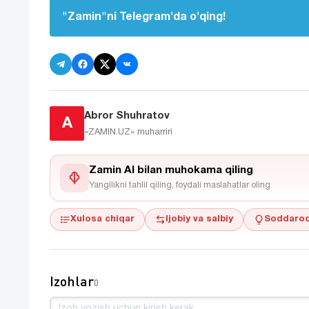
"Zamin"ni Telegram'da o'qing!
Abror Shuhratov
A
«ZAMIN.UZ»
muharriri
Zamin AI bilan muhokama qiling
Yangilikni tahlil qiling, foydali maslahatlar oling
Xulosa chiqar
Ijobiy va salbiy
Soddaroq
Izohlar
0