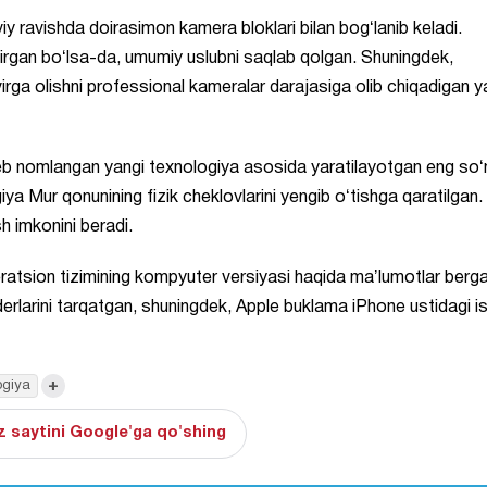
 ravishda doirasimon kamera bloklari bilan bogʻlanib keladi.
irgan boʻlsa-da, umumiy uslubni saqlab qolgan. Shuningdek,
ga olishni professional kameralar darajasiga olib chiqadigan y
deb nomlangan yangi texnologiya asosida yaratilayotgan eng soʻ
iya Mur qonunining fizik cheklovlarini yengib oʻtishga qaratilgan.
sh imkonini beradi.
atsion tizimining kompyuter versiyasi haqida maʼlumotlar berga
rlarini tarqatgan, shuningdek, Apple buklama iPhone ustidagi is
+
ogiya
 saytini Google'ga qo'shing