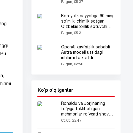
chizdirib Ginneslar kitobiga
Bugun, 05:37
kirdi
Koreyalik sayyohga 90 ming
so‘mlik ichimlik sotgan
angi
O‘zbekistonlik sotuvchi
Koreya televideniyasida
Bugun, 05:31
ham yoritildi
nggi
OpenAI xavfsizlik sababli
Astra modeli ustidagi
 Bu
ishlarni toʻxtatdi
Bugun, 03:50
n,
hlarni
Ko'p o'qilganlar
Ronaldu va Jorjinaning
to‘yiga taklif etilgan
mehmonlar ro‘yxati shov-
shuvda
03.08, 22:47