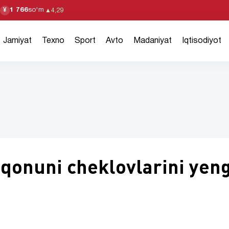
1 766
so'm
¥
▲
4,29
Jamiyat
Texno
Sport
Avto
Madaniyat
Iqtisodiyot
qonuni cheklovlarini yen