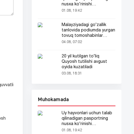
nusxa ko‘rinishi
tarmoqlarda tarqaldi
01.08, 19:42
Malayziyadagi go‘zallik
tanlovida podiumda yurgan
tovuq tomoshabinlar
e’tiborini tortdi
04.08, 07:02
20 yil kutilgan to‘liq
Quyosh tutilishi avgust
oyida kuzatiladi
03.08, 18:31
uvvatli
Muhokamada
Uy hayvonlari uchun talab
qilinadigan pasportning
fosh
nusxa ko‘rinishi
tarmoqlarda tarqaldi
01.08, 19:42