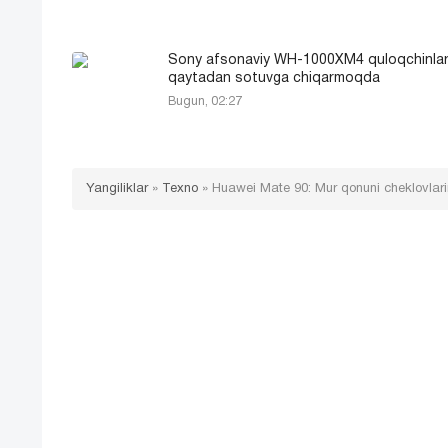
Sony afsonaviy WH-1000XM4 quloqchinlar
qaytadan sotuvga chiqarmoqda
Bugun, 02:27
Yangiliklar
»
Texno
»
Huawei Mate 90: Mur qonuni cheklovlarin