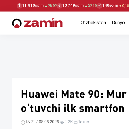
11 916
so'm
13 749
so'm
146
so'm
$
€
₽
▲
28,92
▲
32,19
▼
0,18
O'zbekiston
Dunyo
Huawei Mate 90: Mur 
oʻtuvchi ilk smartfon
13:21 / 08.06.2026
·
1.3K
·
Texno