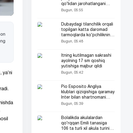
qo‘lidan jarohatlangani
aytilmoqda
Bugun, 05:55
Dubaydagi tilanchilik orqali
topilgan katta daromad
mon
tarmoqlarda ko‘pchilikning
qiziqishini uyg‘otdi
ing
Bugun, 05:48
Itning kutilmagan sakrashi
ayolning 17 sm qoshiq
yutishiga majbur qildi
Bugun, 05:42
, yaʼni
Pio Esposito Angliya
adi.
klublari qiziqishiga qaramay
Inter bilan shartnomani
uzaytirishi mumkin
nishda
Bugun, 05:39
n
Bolalikda akulalardan
hosil
qo‘rqqan Emili tanasiga
106 ta turli xil akula turini