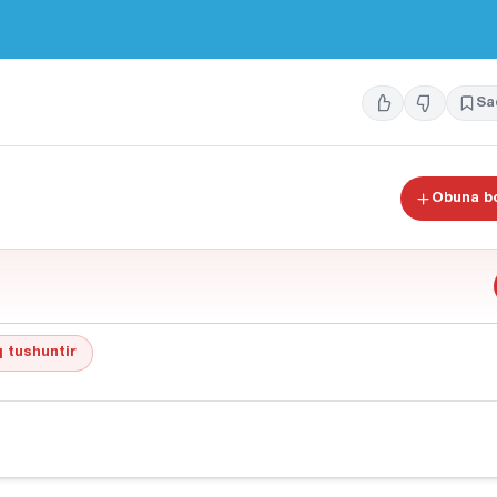
Sa
Obuna bo
 tushuntir