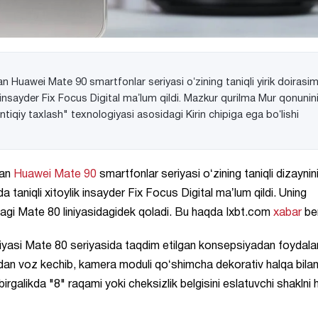
gan Huawei Mate 90 smartfonlar seriyasi oʻzining taniqli yirik doirasi
k insayder Fix Focus Digital maʼlum qildi. Mazkur qurilma Mur qonunin
ntiqiy taxlash" texnologiyasi asosidagi Kirin chipiga ega boʻlishi
gan
Huawei
Mate 90
smartfonlar seriyasi oʻzining taniqli dizaynini
 taniqli xitoylik insayder Fix Focus Digital maʼlum qildi. Uning
dagi Mate 80 liniyasidagidek qoladi. Bu haqda Ixbt.com
xabar
ber
yasi Mate 80 seriyasida taqdim etilgan konsepsiyadan foydala
an voz kechib, kamera moduli qoʻshimcha dekorativ halqa bila
 birgalikda "8" raqami yoki cheksizlik belgisini eslatuvchi shaklni 