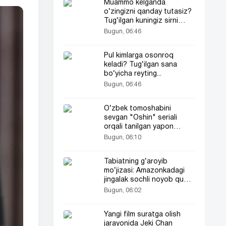
Muammo kelganda
o‘zingizni qanday tutasiz?
Tug‘ilgan kuningiz sirni
ochadi
Bugun, 06:46
Pul kimlarga osonroq
keladi? Tug‘ilgan sana
bo‘yicha reyting...
Bugun, 06:46
O‘zbek tomoshabini
sevgan "Oshin" seriali
orqali tanilgan yapon
aktrisasi haqida siz
Bugun, 06:10
bilmagan faktlar
Tabiatning g‘aroyib
mo‘jizasi: Amazonkadagi
jingalak sochli noyob qush
olimlarni ham hayratga
Bugun, 06:02
soldi
Yangi film suratga olish
jarayonida Jeki Chan