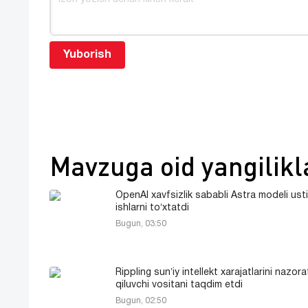
Yuborish
Mavzuga oid yangilikl
OpenAI xavfsizlik sababli Astra modeli ust
ishlarni toʻxtatdi
Bugun, 03:50
Rippling sunʼiy intellekt xarajatlarini nazora
qiluvchi vositani taqdim etdi
Bugun, 02:50