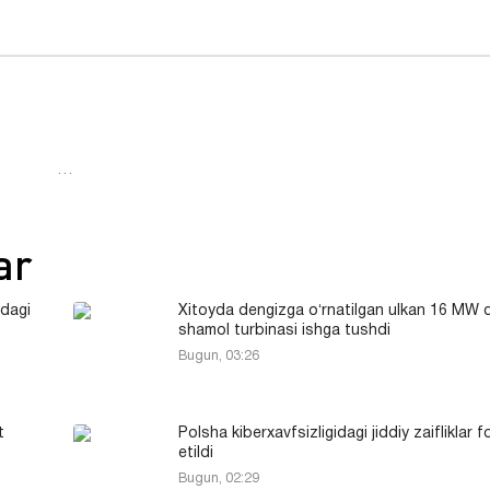
…
ar
idagi
Xitoyda dengizga oʻrnatilgan ulkan 16 MW q
shamol turbinasi ishga tushdi
Bugun, 03:26
t
Polsha kiberxavfsizligidagi jiddiy zaifliklar 
etildi
Bugun, 02:29