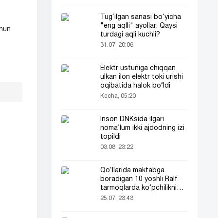
Tug‘ilgan sanasi bo‘yicha
"eng aqlli" ayollar: Qaysi
chun
turdagi aqli kuchli?
31.07, 20:06
Elektr ustuniga chiqqan
ulkan ilon elektr toki urishi
oqibatida halok bo‘ldi
Kecha, 05:20
Inson DNKsida ilgari
noma’lum ikki ajdodning izi
topildi
03.08, 23:22
Qo‘llarida maktabga
boradigan 10 yoshli Ralf
tarmoqlarda ko‘pchilikni
ta’sirlantirdi
25.07, 23:43