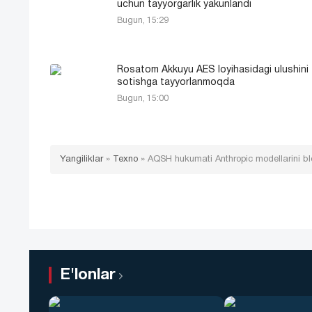
uchun tayyorgarlik yakunlandi
Bugun, 15:29
Rosatom Akkuyu AES loyihasidagi ulushini
sotishga tayyorlanmoqda
Bugun, 15:00
Yangiliklar
»
Texno
»
AQSH hukumati Anthropic modellarini blo
E'lonlar