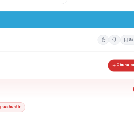
Sa
Obuna bo
 tushuntir