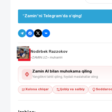
"Zamin"ni Telegram'da o'qing!
Nodirbek Razzokov
«ZAMIN.UZ»
muharriri
Zamin AI bilan muhokama qiling
Yangilikni tahlil qiling, foydali maslahatlar oling
Xulosa chiqar
Ijobiy va salbiy
Soddaroq
Izohlar