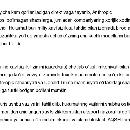
yicha kam qoʻllaniladigan direktivaga tayanib, Anthropic
si boʻlmagan shaxslarga, jumladan kompaniyaning xorijlik xodi
i. Hukumat buni milliy xavfsizlikka tahdid bilan izohladi, biroq 
zarlikka yoʻl qoʻymaslik uchun oʻzining eng kuchli modellarini b
bur boʻldi.
ing xavfsizlik tizimini (guardrails) chetlab oʻtish imkoniyati bilan
umotiga koʻra, vaziyat zamirida texnik muammolardan koʻra koʻp
Anthropic rahbariyati va Donald Trump maʼmuriyati oʻrtasidagi sha
higa turtki boʻlgan boʻlishi mumkin.
is ushbu vaziyatni tahlil qilib, hukumatning vajlarini shubha ost
omonidan aniqlangan xavfsizlik kemtiklari eksport nazoratini qoʻl
berhimoya uchun oʻta muhim ekanini va ularni bloklash AQSH ta