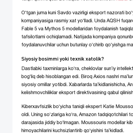
Oʻtgan juma kuni Savdo vazirligi eksport nazorati boʻ
kompaniyasiga rasmiy xat yoʻlladi. Unda AQSH fuqaro
Fable 5 va Mythos 5 modellaridan foydalanish taqiqland
tafsilotlarni ochiqlamadi. Natijada kompaniya qonunbu
foydalanuvchilar uchun butunlay oʻchirib qoʻyishga maj
Siyosiy bosimmi yoki texnik xatolik?
Dastlabki taxminlarga koʻra, cheklovlar sunʼiy intellektn
bogʻliq deb hisoblangan edi. Biroq Axios nashri maʼl
siyosiy omillar yotibdi. Xabarlarda taʼkidlanishicha, 
kelishmovchiliklar eksport direktivasining qabul qilinis
Kiberxavfsizlik boʻyicha taniqli ekspert Katie Moussour
oldi. Uning soʻzlariga koʻra, Amazon tadqiqotchilari t
darajasida jiddiy boʻlmagan. Moussouris modellar ki
himoyachilarini kuchsizlantirib qoʻyishini taʼkidladi.