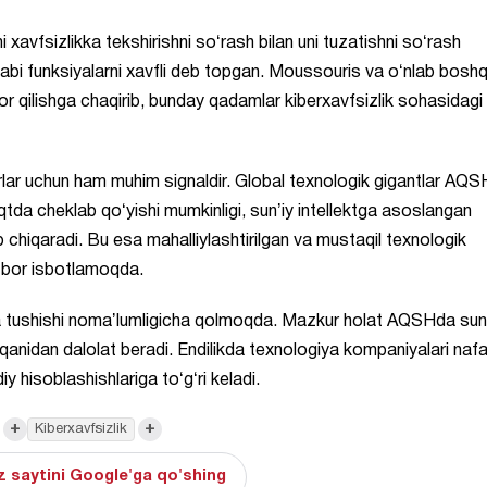
i xavfsizlikka tekshirishni soʻrash bilan uni tuzatishni soʻrash
kabi funksiyalarni xavfli deb topgan. Moussouris va oʻnlab bosh
r qilishga chaqirib, bunday qadamlar kiberxavfsizlik sohasidagi
ar uchun ham muhim signaldir. Global texnologik gigantlar AQS
qtda cheklab qoʻyishi mumkinligi, sunʼiy intellektga asoslangan
ib chiqaradi. Bu esa mahalliylashtirilgan va mustaqil texnologik
ir bor isbotlamoqda.
a tushishi nomaʼlumligicha qolmoqda. Mazkur holat AQSHda sun
qqanidan dalolat beradi. Endilikda texnologiya kompaniyalari naf
iy hisoblashishlariga toʻgʻri keladi.
+
+
Kiberxavfsizlik
 saytini Google'ga qo'shing