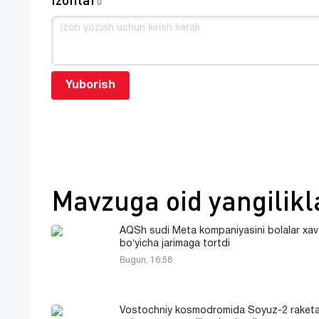
0
Yuborish
Mavzuga oid yangilikl
AQSh sudi Meta kompaniyasini bolalar xavf
boʻyicha jarimaga tortdi
Bugun, 16:58
Vostochniy kosmodromida Soyuz-2 raketal