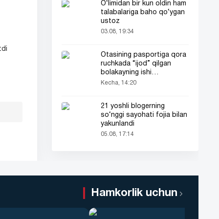
O‘limidan bir kun oldin ham
talabalariga baho qo‘ygan
ustoz
03.08, 19:34
tdi
Otasining pasportiga qora
ruchkada “ijod” qilgan
bolakayning ishi
barchaning diqqatini tortdi
Kecha, 14:20
21 yoshli blogerning
so‘nggi sayohati fojia bilan
yakunlandi
05.08, 17:14
Hamkorlik uchun