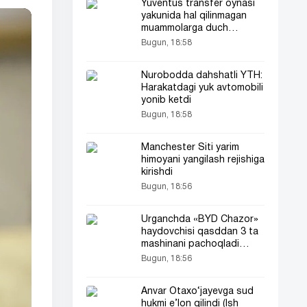
Yuventus transfer oynasi
yakunida hal qilinmagan
muammolarga duch
kelmoqda
Bugun, 18:58
Nurobodda dahshatli YTH:
Harakatdagi yuk avtomobili
yonib ketdi
Bugun, 18:58
Manchester Siti yarim
himoyani yangilash rejishiga
kirishdi
Bugun, 18:56
Urganchda «BYD Chazor»
haydovchisi qasddan 3 ta
mashinani pachoqladi
(video)
Bugun, 18:56
Anvar Otaxo‘jayevga sud
hukmi e’lon qilindi (Ish