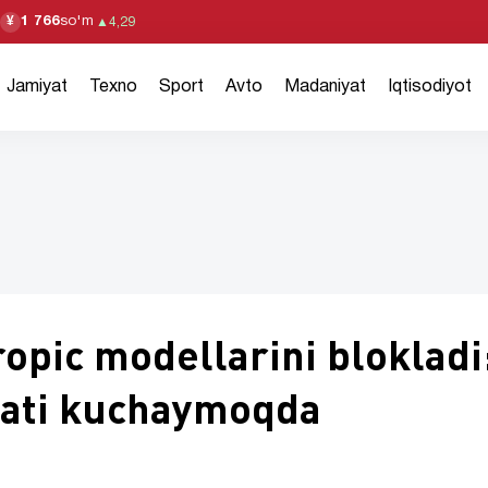
1 766
so'm
¥
▲
4,29
Jamiyat
Texno
Sport
Avto
Madaniyat
Iqtisodiyot
pic modellarini blokladi
orati kuchaymoqda