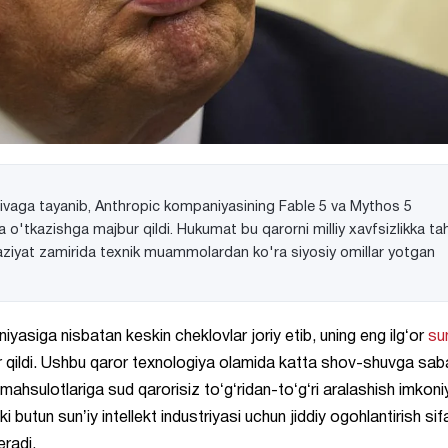
tivaga tayanib, Anthropic kompaniyasining Fable 5 va Mythos 5
ga o'tkazishga majbur qildi. Hukumat bu qarorni milliy xavfsizlikka ta
 vaziyat zamirida texnik muammolardan ko'ra siyosiy omillar yotgan
yasiga nisbatan keskin cheklovlar joriy etib, uning eng ilgʻor
sun
r qildi. Ushbu qaror texnologiya olamida katta shov-shuvga sa
mahsulotlariga sud qarorisiz toʻgʻridan-toʻgʻri aralashish imkoniy
 butun sunʼiy intellekt industriyasi uchun jiddiy ogohlantirish sif
radi.