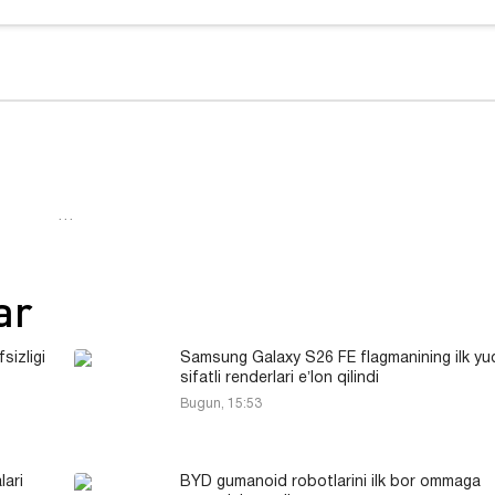
…
ar
sizligi
Samsung Galaxy S26 FE flagmanining ilk yu
sifatli renderlari eʼlon qilindi
Bugun, 15:53
ari
BYD gumanoid robotlarini ilk bor ommaga