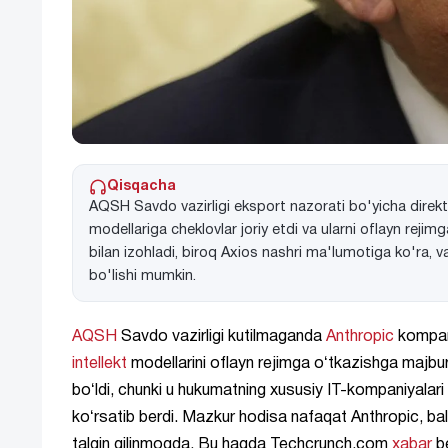
Qisqacha
AQSH Savdo vazirligi eksport nazorati bo'yicha direk
modellariga cheklovlar joriy etdi va ularni oflayn rejim
bilan izohladi, biroq Axios nashri ma'lumotiga ko'ra,
bo'lishi mumkin.
AQSH
Savdo vazirligi kutilmaganda
Anthropic
kompani
intellekt
modellarini oflayn rejimga oʻtkazishga majbu
boʻldi, chunki u hukumatning xususiy IT-kompaniyalari 
koʻrsatib berdi. Mazkur hodisa nafaqat Anthropic, balki
talqin qilinmoqda. Bu haqda Techcrunch.com
xabar
be