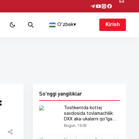
O'zbek
▾
Kirish
So'nggi yangiliklar
:
Toshkentda kottej
savdosida tovlamachilik:
DXX aka-ukalarni qo‘lga
oldi
Bugun, 19:05