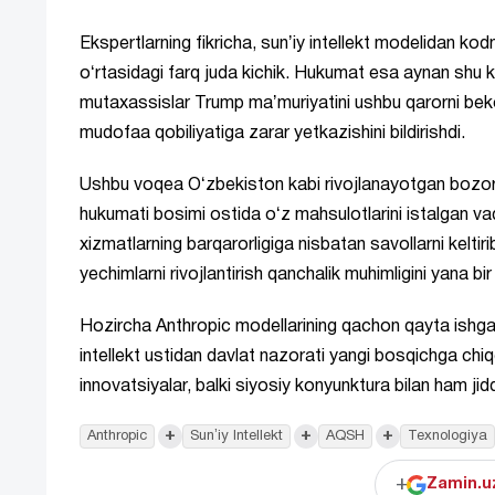
Ekspertlarning fikricha, sunʼiy intellekt modelidan kodn
oʻrtasidagi farq juda kichik. Hukumat esa aynan shu 
mutaxassislar Trump maʼmuriyatini ushbu qarorni beko
mudofaa qobiliyatiga zarar yetkazishini bildirishdi.
Ushbu voqea Oʻzbekiston kabi rivojlanayotgan bozorl
hukumati bosimi ostida oʻz mahsulotlarini istalgan va
xizmatlarning barqarorligiga nisbatan savollarni keltir
yechimlarni rivojlantirish qanchalik muhimligini yana b
Hozircha Anthropic modellarining qachon qayta ishg
intellekt ustidan davlat nazorati yangi bosqichga chi
innovatsiyalar, balki siyosiy konyunktura bilan ham jidd
+
+
+
Anthropic
Sunʼiy Intellekt
AQSH
Texnologiya
+
Zamin.uz