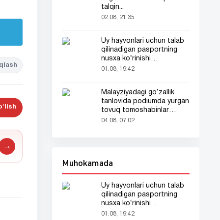
talqin...
02.08, 21:35
Uy hayvonlari uchun talab
qilinadigan pasportning
nusxa ko‘rinishi
qlash
tarmoqlarda tarqaldi
01.08, 19:42
Malayziyadagi go‘zallik
tanlovida podiumda yurgan
'lish
tovuq tomoshabinlar
e’tiborini tortdi
04.08, 07:02
→
Muhokamada
Uy hayvonlari uchun talab
qilinadigan pasportning
nusxa ko‘rinishi
tarmoqlarda tarqaldi
01.08, 19:42