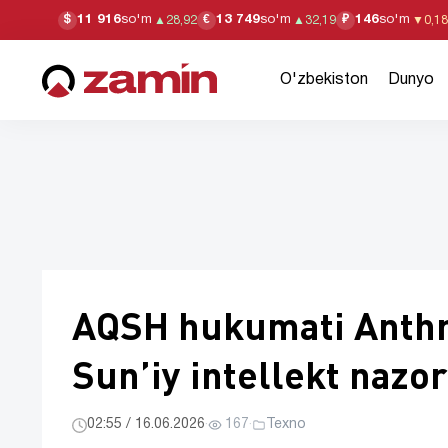
11 916
so'm
13 749
so'm
146
so'm
$
€
₽
▲
28,92
▲
32,19
▼
0,18
O'zbekiston
Dunyo
AQSH hukumati Anthro
Sunʼiy intellekt naz
02:55 / 16.06.2026
·
167
·
Texno