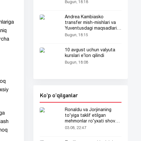
Bugun, 18:18
Andrea Kambiasko
mlariga
transfer mish-mishlari va
Yuventusdagi maqsadlari
aniq
haqida gapirdi
Bugun, 18:15
archa
10 avgust uchun valyuta
kurslari e’lon qilindi
Bugun, 18:08
roq
xsiy
Ko'p o'qilganlar
Ronaldu va Jorjinaning
iga
to‘yiga taklif etilgan
mehmonlar ro‘yxati shov-
lash
shuvda
03.08, 22:47
rmoq