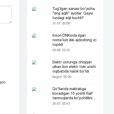
Tug‘ilgan sanasi bo‘yicha
"eng aqlli" ayollar: Qaysi
turdagi aqli kuchli?
31.07, 20:06
Inson DNKsida ilgari
noma’lum ikki ajdodning izi
topildi
03.08, 23:22
Elektr ustuniga chiqqan
ulkan ilon elektr toki urishi
oqibatida halok bo‘ldi
Bugun, 05:20
qori
Qo‘llarida maktabga
boradigan 10 yoshli Ralf
tarmoqlarda ko‘pchilikni
ta’sirlantirdi
25.07, 23:43