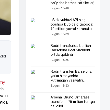
bo‘yicha barcha tafsilotlar)
Bugun, 18:48
«Siti» yulduzi APLning
boshqa klubiga o‘tmoqda:
70 million yevrolik transfer
Bugun, 18:39
Rodri transferida burilish:
Barselona Real Madridni
ortda qoldirdi
hdid
Bugun, 18:35
Rodri transferi Barselona
yarim himoyasida
kutilmagan vaziyatni
ʼiy
yuzaga keltirdi
Bugun, 18:33
bab
atini
Arsenal Bruno Gimaraes
transferini 75 million funtga
atida
hal qildi