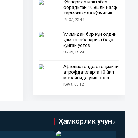
Қўлларида мактабга
борадиган 10 ёшли Ралф
тармоқларда кўпчиликни
таъсирлантирди
25.07, 23:43
Ўлимидан бир кун олдин
ҳам талабаларига баҳо
қўйган устоз
03.08, 19:34
Афғонистонда ота қизини
атрофдагиларга 10 йил
мобайнида ўғил бола
сифатида таништирди
Кеча, 05:12
Ҳамкорлик учун