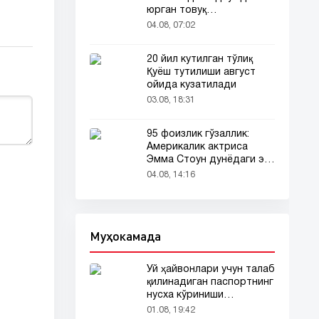
юрган товуқ
томошабинлар
04.08, 07:02
эътиборини тортди
20 йил кутилган тўлиқ
Қуёш тутилиши август
ойида кузатилади
03.08, 18:31
95 фоизлик гўзаллик:
Америкалик актриса
Эмма Стоун дунёдаги энг
гўзал аёл деб топилди!
04.08, 14:16
Муҳокамада
Уй ҳайвонлари учун талаб
қилинадиган паспортнинг
нусха кўриниши
тармоқларда тарқалди
01.08, 19:42