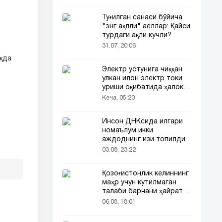
Туғилган санаси бўйича
"энг ақлли" аёллар: Қайси
турдаги ақли кучли?
31.07, 20:06
қда
Электр устунига чиққан
улкан илон электр токи
уриши оқибатида ҳалок
бўлди
Кеча, 05:20
Инсон ДНКсида илгари
номаълум икки
аждоднинг изи топилди
03.08, 23:22
Қозоғистонлик келиннинг
маҳр учун кутилмаган
талаби барчани ҳайратга
солди
06.08, 18:01