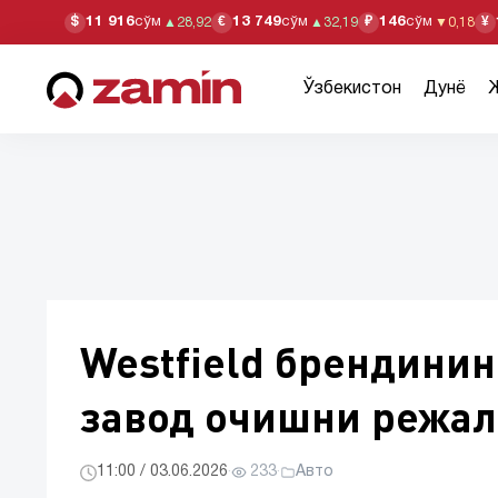
11 916
сўм
13 749
сўм
146
сўм
$
€
₽
¥
▲
28,92
▲
32,19
▼
0,18
Ўзбекистон
Дунё
Westfield брендинин
завод очишни режа
11:00 / 03.06.2026
·
233
·
Авто