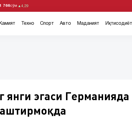
1 766
сўм
▲
4,29
Жамият
Техно
Спорт
Авто
Маданият
Иқтисодиё
г янги эгаси Германияда
лаштирмоқда