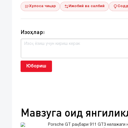
Хулоса чиқар
Ижобий ва салбий
Содд
Изоҳлар
0
Юбориш
Мавзуга оид янгилик
Porsche GT раҳбари 911 GT3 келажаги 