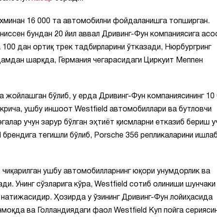
ахминан 16 000 та автомобилни фойдаланишга топширган.
униссен бундан 20 йил аввал Дривинг-Фун компаниясига асо
га 100 дан ортиқ трек тадбирларини ўтказади, Нюрбургринг
дамдан шарқда, Германия чегарасидаги Циркуит Меппен
 жойлашган бўлиб, у ерда Дривинг-Фун компаниясининг 10
крича, ушбу иншоот Westfield автомобиллари ва бутловчи
галар учун зарур бўлган эҳтиёт қисмларни етказиб бериш у
 брендига тегишли бўлиб, Porsche 356 репликаларини ишла
 чиқарилган ушбу автомобилларнинг юқори унумдорлик ва
ди. Унинг сўзларига кўра, Westfield сотиб олиниши шунчаки
қ натижасидир. Ҳозирда у ўзининг Дривинг-Фун лойиҳасида
моқда ва Голландиядаги фаол Westfield Куп пойга серияси