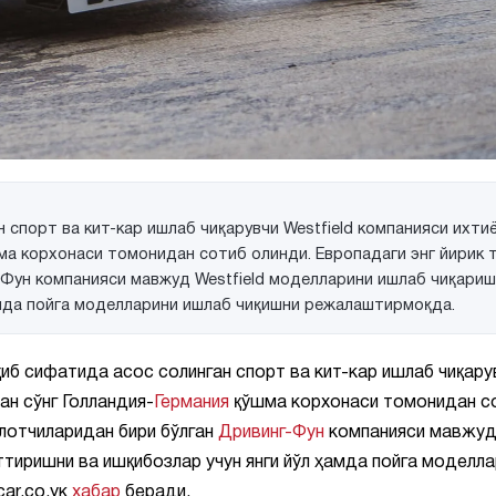
 спорт ва кит-кар ишлаб чиқарувчи Westfield компанияси ихти
ма корхонаси томонидан сотиб олинди. Европадаги энг йирик 
-Фун компанияси мавжуд Westfield моделларини ишлаб чиқари
амда пойга моделларини ишлаб чиқишни режалаштирмоқда.
иб сифатида асос солинган спорт ва кит-кар ишлаб чиқару
н сўнг Голландия-
Германия
қўшма корхонаси томонидан с
илотчиларидан бири бўлган
Дривинг-Фун
компанияси мавжу
тиришни ва ишқибозлар учун янги йўл ҳамда пойга моделла
ar.co.ук
хабар
беради.