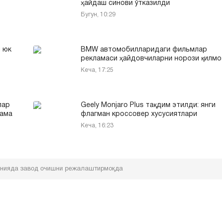
ҳайдаш синови ўтказилди
Бугун, 10:29
 юк
BMW автомобилларидаги фильмлар
рекламаси ҳайдовчиларни норози қилмо
Кеча, 17:25
лар
Geely Monjaro Plus тақдим этилди: янги
кама
флагман кроссовер хусусиятлари
Кеча, 16:23
рманияда завод очишни режалаштирмоқда