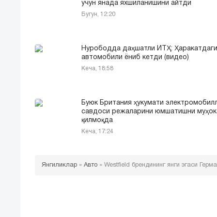
учун янада яхшиланишини айтди
Бугун, 12:20
Нурободда даҳшатли ЙТҲ: Ҳаракатдаги
автомобили ёниб кетди (видео)
Кеча, 18:58
Буюк Британия ҳукумати электромобил
савдоси режаларини юмшатишни муҳо
қилмоқда
Кеча, 17:24
Янгиликлар
»
Авто
»
Westfield брендининг янги эгаси Ге