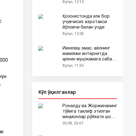
Бугун, 12:13
Қозоғистонда илк бор
с
учувчисиз аэротакси
йўловчи билан учди
Бугун, 12:05
Йиғилиш эмас, аёлнинг
макияжи интернетда
қизғин муҳокамага сабаб
 000
бўлди
Бугун, 11:55
чун
б
Кўп ўқилганлар
Роналду ва Жоржинанинг
тўйига таклиф этилган
меҳмонлар рўйхати шов-
шувда
03.08, 22:47
ни