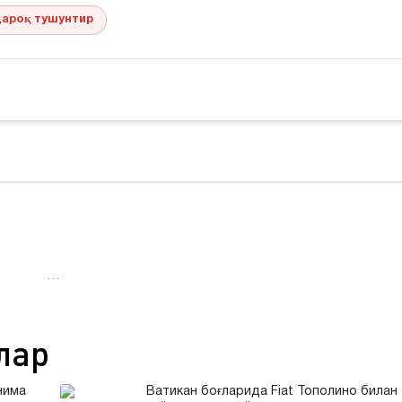
ароқ тушунтир
…
лар
нима
Ватикан боғларида Fiat Тополино билан