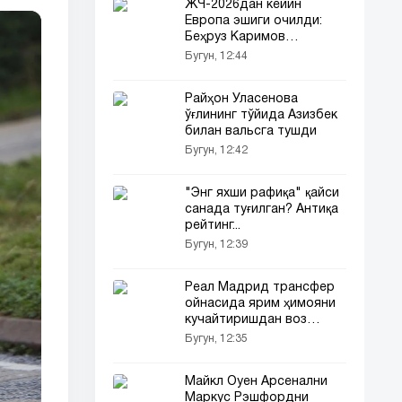
ЖЧ-2026дан кейин
Европа эшиги очилди:
Беҳруз Каримов
«Лугано»га ўтди!
Бугун, 12:44
Райҳон Уласенова
ўғлининг тўйида Азизбек
билан вальсга тушди
Бугун, 12:42
"Энг яхши рафиқа" қайси
санада туғилган? Антиқа
рейтинг...
Бугун, 12:39
Реал Мадрид трансфер
ойнасида ярим ҳимояни
кучайтиришдан воз
кечди
Бугун, 12:35
Майкл Оуен Арсенални
Маркус Рэшфордни