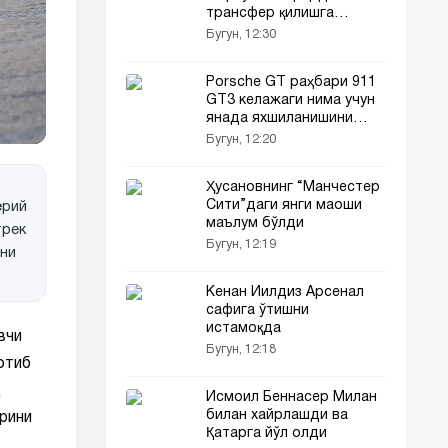
трансфер қилишга
чақирди
Бугун, 12:30
Porsche GT раҳбари 911
GT3 келажаги нима учун
янада яхшиланишини
айтди
Бугун, 12:20
Ҳусановнинг “Манчестер
Сити”даги янги маоши
ёрий
маълум бўлди
трек
Бугун, 12:19
шни
Кенан Йилдиз Арсенал
сафига ўтишни
истамоқда
вчи
Бугун, 12:18
отиб
д
Исмоил Беннасер Милан
билан хайрлашди ва
рини
Қатарга йўл олди