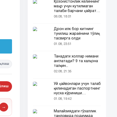
Қозоғистонлик келиннинг
маҳр учун кутилмаган
талаби барчани ҳайратга
солди
06.08, 18:01
Дрон илк бор китнинг
туғилиш жараёнини тўлиқ
тасвирга олди
01.08, 23:51
Танадаги холлар нимани
англатади? 9 та халқона
қлаш
талқин...
02.08, 21:35
Уй ҳайвонлари учун талаб
бўлиш
қилинадиган паспортнинг
нусха кўриниши
тармоқларда тарқалди
01.08, 19:42
→
Малайзиядаги гўзаллик
танловида подиумда