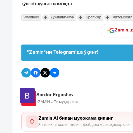
қўллаб-қувватламоқда.
+
+
+
Westfield
Дривинг-Фун
Sportкар
Автомобил
+
Zamin.u
"Zamin"ни Telegram'да ўқинг!
Sardor Ergashev
«ZAMIN.UZ»
муҳаррири
Zamin AI билан муҳокама қилинг
Янгиликни таҳлил қилинг, фойдали маслаҳатлар олинг