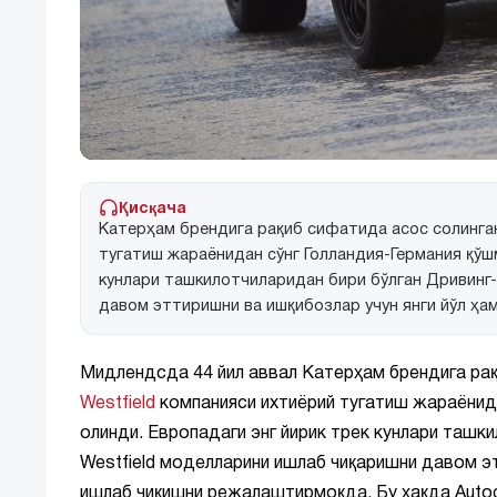
Қисқача
Катерҳам брендига рақиб сифатида асос солинган
тугатиш жараёнидан сўнг Голландия-Германия қўш
кунлари ташкилотчиларидан бири бўлган Дривинг
давом эттиришни ва ишқибозлар учун янги йўл ҳ
Мидлендсда 44 йил аввал Катерҳам брендига рақ
Westfield
компанияси ихтиёрий тугатиш жараёнида
олинди. Европадаги энг йирик трек кунлари ташк
Westfield моделларини ишлаб чиқаришни давом эт
ишлаб чиқишни режалаштирмоқда. Бу ҳақда Autoc