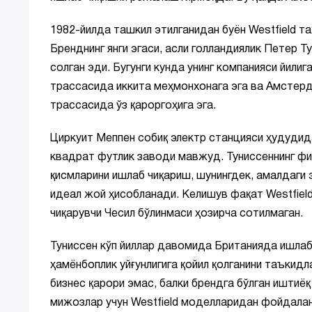
1982-йилда ташкил этилганидан буён Westfield т
Бренднинг янги эгаси, асли голландиялик Петер Т
солган эди. Бугунги кунда унинг компанияси йили
трассасида иккита меҳмонхонага эга ва Амстер
трассасида ўз қароргоҳига эга.
Циркуит Меппен собиқ электр станцияси ҳудудида
квадрат футлик заводи мавжуд. Туниссеннинг фи
қисмларини ишлаб чиқариш, шунингдек, амалдаги э
идеал жой ҳисобланади. Келишув фақат Westfield
чиқарувчи Чесил бўлинмаси ҳозирча сотилмаган.
Туниссен кўп йиллар давомида Британияда ишлаб
ҳамёнбоплик уйғунлигига қойил қолганини таъкидла
бизнес қарори эмас, балки брендга бўлган иштиё
мижозлар учун Westfield моделларидан фойдалан