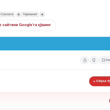
+
+
 Саноати
Германия
z сайтини Google'га қўшинг
Са
Обуна 