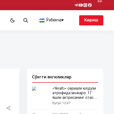
т
Ўзбекча
▾
Кириш
Сўнгги янгиликлар
«Yeraltı» сериали юлдузи
атрофида можаро: 17
ёшли актрисанинг отаси
шикоят қилди
Бугун, 12:47