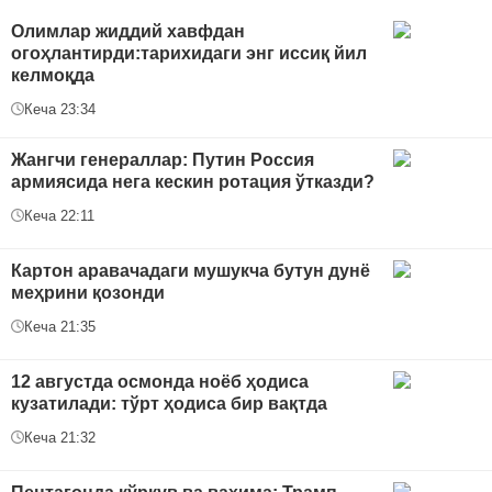
Oлимлар жиддий хавфдан
огоҳлантирди:тарихидаги энг иссиқ йил
келмоқда
Кеча 23:34
Жангчи генераллар: Путин Россия
армиясида нега кескин ротация ўтказди?
Кеча 22:11
Картон аравачадаги мушукча бутун дунё
меҳрини қозонди
Кеча 21:35
12 августда осмонда ноёб ҳодиса
кузатилади: тўрт ҳодиса бир вақтда
Кеча 21:32