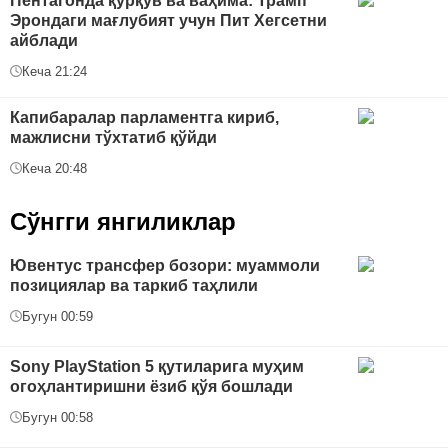
Пентагонда қўрқув ва ваҳима: Трамп
Эрондаги мағлубият учун Пит Хегсетни
айблади
Кеча 21:24
Капибаралар парламентга кириб,
мажлисни тўхтатиб қўйди
Кеча 20:48
Сўнгги янгиликлар
Ювентус трансфер бозори: муаммоли
позициялар ва таркиб таҳлили
Бугун 00:59
Sony PlayStation 5 қутиларига муҳим
огоҳлантиришни ёзиб қўя бошлади
Бугун 00:58