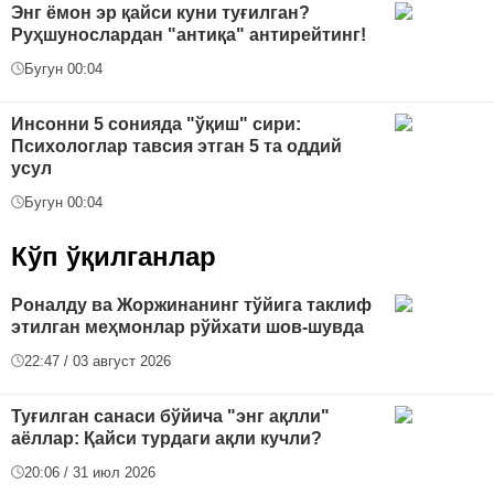
Энг ёмон эр қайси куни туғилган?
Руҳшунослардан "антиқа" антирейтинг!
Бугун 00:04
Инсонни 5 сонияда "ўқиш" сири:
Психологлар тавсия этган 5 та оддий
усул
Бугун 00:04
Кўп ўқилганлар
Роналду ва Жоржинанинг тўйига таклиф
этилган меҳмонлар рўйхати шов-шувда
22:47 / 03 август 2026
Туғилган санаси бўйича "энг ақлли"
аёллар: Қайси турдаги ақли кучли?
20:06 / 31 июл 2026