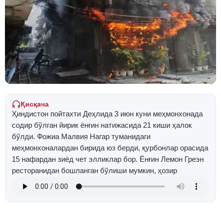
Қисқача
Ҳиндистон пойтахти Деҳлида 3 июн куни меҳмонхонада
содир бўлган йирик ёнғин натижасида 21 киши ҳалок
бўлди. Фожиа Малвия Нагар туманидаги
меҳмонхоналардан бирида юз берди, қурбонлар орасида
15 нафардан зиёд чет элликлар бор. Ёнғин Лемон Греэн
ресторанидан бошланган бўлиши мумкин, ҳозир