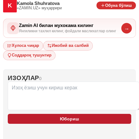
Kamola Shuhratova
K
Обуна бўлиш
«ZAMIN.UZ»
муҳаррири
Zamin AI билан мухокама килинг
→
Янгиликни тахлил килинг, фойдали маслихатлар олинг
Хулоса чиқар
Ижобий ва салбий
Соддароқ тушунтир
ИЗОҲЛАР
0
Юбориш