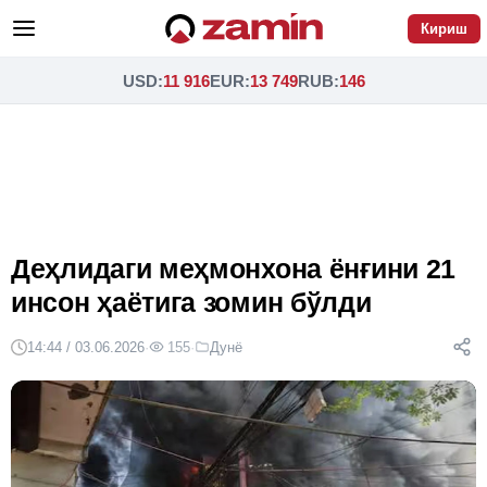
Кириш
USD
:
11 916
EUR
:
13 749
RUB
:
146
Деҳлидаги меҳмонхона ёнғини 21
инсон ҳаётига зомин бўлди
14:44 / 03.06.2026
·
155
·
Дунё