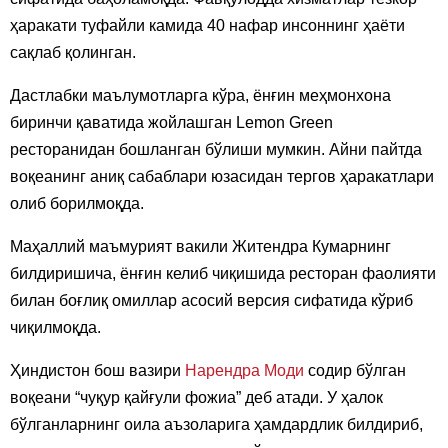
ҳаракати туфайли камида 40 нафар инсоннинг ҳаёти
сақлаб қолинган.
Дастлабки маълумотларга кўра, ёнғин меҳмонхона
биринчи қаватида жойлашган Lemon Green
ресторанидан бошланган бўлиши мумкин. Айни пайтда
воқеанинг аниқ сабаблари юзасидан тергов ҳаракатлари
олиб борилмоқда.
Маҳаллий маъмурият вакили Житендра Кумарнинг
билдиришича, ёнғин келиб чиқишида ресторан фаолияти
билан боғлиқ омиллар асосий версия сифатида кўриб
чиқилмоқда.
Ҳиндистон бош вазири
Нарендра Моди
содир бўлган
воқеани “чуқур қайғули фожиа” деб атади. У ҳалок
бўлганларнинг оила аъзоларига ҳамдардлик билдириб,