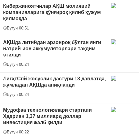
Кибержиноятчилар АҚШ молиявий
компанияларига қўнғироқ қилиб ҳужум
қилмоқда
Бугун 00:51
АҚШда литийдан арзонроқ бўлган янги
натрий-ион аккумуляторлари тақдим
этилди
Бугун 00:24
ЛигҳтСпй жосуслик дастури 13 давлатда,
жумладан АҚШда аниқланди
Бугун 00:24
Мудофаа технологиялари стартапи
Ҳадриан 1,37 миллиард доллар
инвестиция жалб қилди
Бугун 00:22