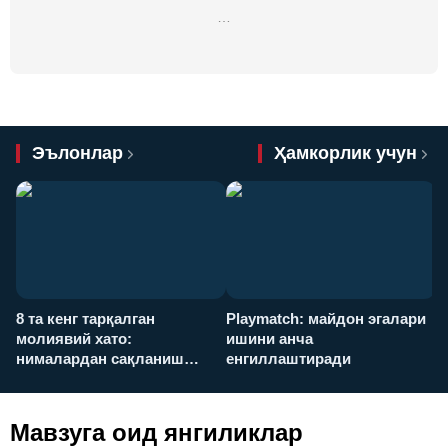
…
Эълонлар
Ҳамкорлик учун
8 та кенг тарқалган
Playmatch: майдон эгалари
P
молиявий хато:
ишини анча
у
нималардан сақланиш
енгиллаштиради
х
керак?
Мавзуга оид янгиликлар