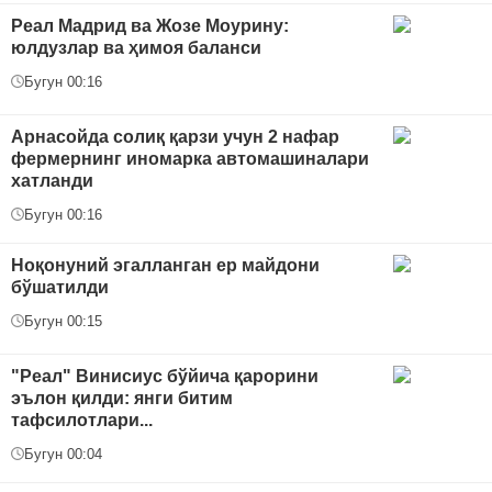
Реал Мадрид ва Жозе Моурину:
юлдузлар ва ҳимоя баланси
Бугун 00:16
Арнасойда солиқ қарзи учун 2 нафар
фермернинг иномарка автомашиналари
хатланди
Бугун 00:16
Ноқонуний эгалланган ер майдони
бўшатилди
Бугун 00:15
"Реал" Винисиус бўйича қарорини
эълон қилди: янги битим
тафсилотлари...
Бугун 00:04