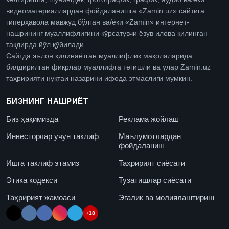
видеоматериаллардан фойдаланишга «Zamin.uz» сайтига
гиперҳавола мавжуд бўлган ва/ёки «Zamin» интернет-
нашрининг муаллифлигини кўрсатувчи ёзув илова қилинган
тақдирда йўл қўйилади.
Сайтда эълон қилинаётган муаллифлик мақолаларида
билдирилган фикрлар муаллифга тегишли ва улар Zamin.uz
таҳририяти нуқтаи назарини ифода этмаслиги мумкин.
БИЗНИНГ НАШРИЁТ
Биз ҳақимизда
Реклама жойлаш
Инвесторлар учун таклиф
Маълумотлардан
фойдаланиш
Ишга таклиф этамиз
Таҳририят сиёсати
Этика кодекси
Тузатишлар сиёсати
Таҳририят жамоаси
Эгалик ва молиялаштириш
+18