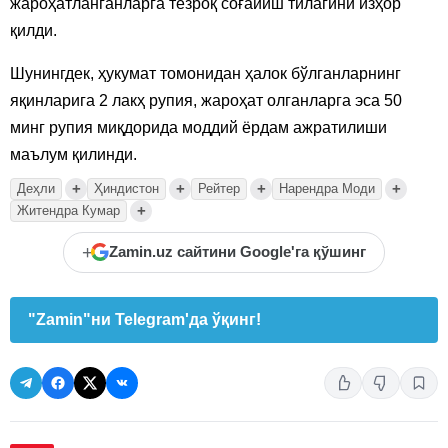
жароҳатланганларга тезроқ соғайиш тилагини изҳор
қилди.
Шунингдек, ҳукумат томонидан ҳалок бўлганларнинг
яқинларига 2 лакҳ рупия, жароҳат олганларга эса 50
минг рупия миқдорида моддий ёрдам ажратилиши
маълум қилинди.
+
+
+
+
Деҳли
Ҳиндистон
Рейтер
Нарендра Моди
+
Житендра Кумар
+
Zamin.uz сайтини Google'га қўшинг
"Zamin"ни Telegram'да ўқинг!