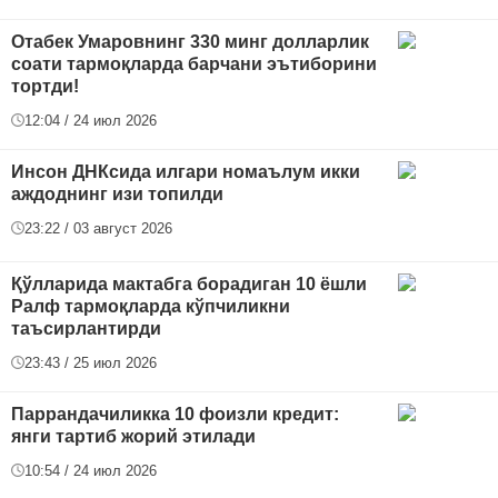
Отабек Умаровнинг 330 минг долларлик
соати тармоқларда барчани эътиборини
тортди!
12:04 / 24 июл 2026
Инсон ДНКсида илгари номаълум икки
аждоднинг изи топилди
23:22 / 03 август 2026
Қўлларида мактабга борадиган 10 ёшли
Ралф тармоқларда кўпчиликни
таъсирлантирди
23:43 / 25 июл 2026
Паррандачиликка 10 фоизли кредит:
янги тартиб жорий этилади
10:54 / 24 июл 2026