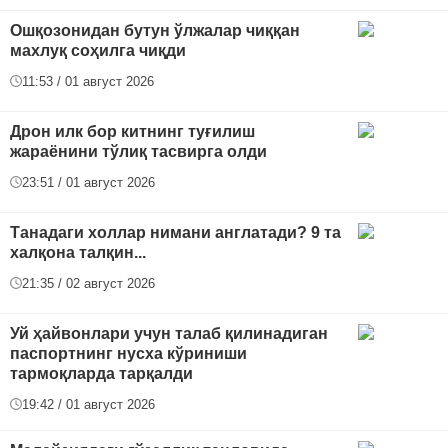
Ошқозонидан бутун ўлжалар чиққан
махлуқ соҳилга чиқди
11:53 / 01 август 2026
Дрон илк бор китнинг туғилиш
жараёнини тўлиқ тасвирга олди
23:51 / 01 август 2026
Танадаги холлар нимани англатади? 9 та
халқона талқин...
21:35 / 02 август 2026
Уй ҳайвонлари учун талаб қилинадиган
паспортнинг нусха кўриниши
тармоқларда тарқалди
19:42 / 01 август 2026