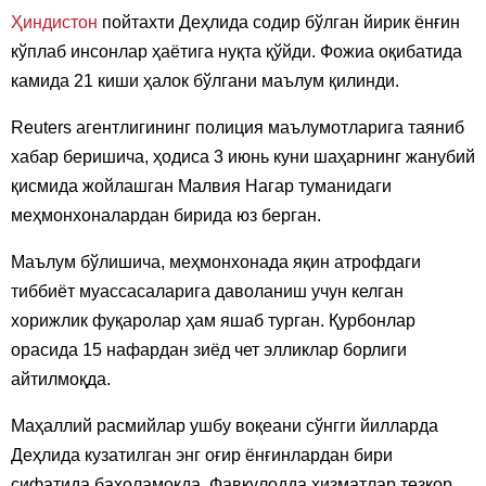
Ҳиндистон
пойтахти Деҳлида содир бўлган йирик ёнғин
кўплаб инсонлар ҳаётига нуқта қўйди. Фожиа оқибатида
камида 21 киши ҳалок бўлгани маълум қилинди.
Reuters агентлигининг полиция маълумотларига таяниб
хабар беришича, ҳодиса 3 июнь куни шаҳарнинг жанубий
қисмида жойлашган Малвия Нагар туманидаги
меҳмонхоналардан бирида юз берган.
Маълум бўлишича, меҳмонхонада яқин атрофдаги
тиббиёт муассасаларига даволаниш учун келган
хорижлик фуқаролар ҳам яшаб турган. Қурбонлар
орасида 15 нафардан зиёд чет элликлар борлиги
айтилмоқда.
Маҳаллий расмийлар ушбу воқеани сўнгги йилларда
Деҳлида кузатилган энг оғир ёнғинлардан бири
сифатида баҳоламоқда. Фавқулодда хизматлар тезкор