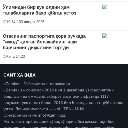
Ўлимидан бир кун олдин ҳам
талабаларига баҳо қўйган устоз
19:34 / 03 август 2026
Отасининг паспортига қора ручкада
“ижод” қилган болакайнинг иши
барчанинг диққатини тортди
Кеча 14:20
САЙТ ҲАҚИДА
«Zamin» – Ўзбекистон янгиликлари.
«Zamin.uz» лойиҳаси 2014 йил 1 декабрда ўз фаолиятини
бошлаган ва оммавий ахборот воситаси сифатида 1117-
рақамли гувоҳнома билан 2016 йил 5 июлда давлат рўйхатидан
ўтган. Лойиҳа муассиси — «ALLTEN» МЧЖ.
Электрон манзил:
info@zamin.uz
.
Матнли материалларни тўлиқ кўчириш ёки қисман иқтибос
келтиришга, шунингдек, фотографик, график, аудио ва/ёки