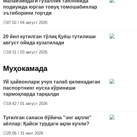
Малайзиядаги гўзаллик танловида
подиумда юрган товуқ томошабинлар
эътиборини тортди
07:02 / 04 август 2026
20 йил кутилган тўлиқ Қуёш тутилиши
август ойида кузатилади
18:31 / 03 август 2026
Муҳокамада
Уй ҳайвонлари учун талаб қилинадиган
паспортнинг нусха кўриниши
тармоқларда тарқалди
19:42 / 01 август 2026
Туғилган санаси бўйича "энг ақлли"
аёллар: Қайси турдаги ақли кучли?
20:06 / 31 июл 2026