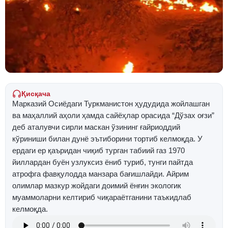
Қисқача
Марказий Осиёдаги Туркманистон ҳудудида жойлашган
ва маҳаллий аҳоли ҳамда сайёҳлар орасида “Дўзах оғзи”
деб аталувчи сирли маскан ўзининг ғайриоддий
кўриниши билан дунё эътиборини тортиб келмоқда. У
ердаги ер қаъридан чиқиб турган табиий газ 1970
йиллардан буён узлуксиз ёниб туриб, тунги пайтда
атрофга фавқулодда манзара бағишлайди. Айрим
олимлар мазкур жойдаги доимий ёнғин экологик
муаммоларни келтириб чиқараётганини таъкидлаб
келмоқда.