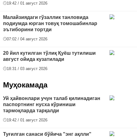
19:42 / 01 август 2026
Малайзиядаги гўзаллик танловида
подиумда юрган товуқ томошабинлар
эътиборини тортди
07:02 / 04 август 2026
20 йил кутилган тўлиқ Қуёш тутилиши
август ойида кузатилади
18:31 / 03 август 2026
Муҳокамада
Уй ҳайвонлари учун талаб қилинадиган
паспортнинг нусха кўриниши
тармоқларда тарқалди
19:42 / 01 август 2026
Туғилган санаси бўйича "энг ақлли"