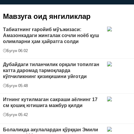
керак?
Мавзуга оид янгиликлар
Табиатнинг ғаройиб мўъжизаси:
Амазонкадаги жингалак сочли ноёб қуш
олимларни ҳам ҳайратга солди
Бугун 06:02
Дубайдаги тиланчилик орқали топилган
катта даромад тармоқларда
кўпчиликнинг қизиқишини уйғотди
Бугун 05:48
Итнинг кутилмаган сакраши аёлнинг 17
см қошиқ ютишига мажбур қилди
Бугун 05:42
Болаликда акулалардан қўрққан Эмили