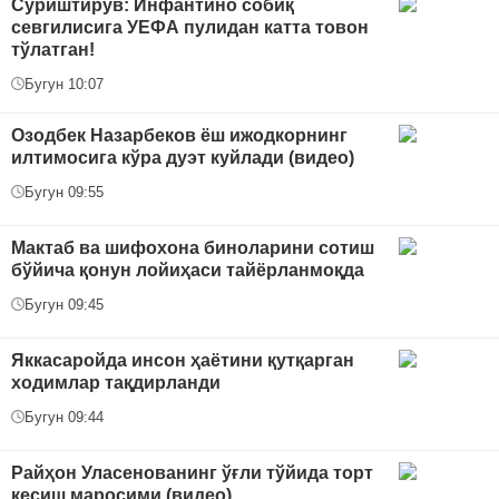
Суриштирув: Инфантино собиқ
севгилисига УЕФА пулидан катта товон
тўлатган!
Бугун 10:07
Озодбек Назарбеков ёш ижодкорнинг
илтимосига кўра дуэт куйлади (видео)
Бугун 09:55
Мактаб ва шифохона биноларини сотиш
бўйича қонун лойиҳаси тайёрланмоқда
Бугун 09:45
Яккасаройда инсон ҳаётини қутқарган
ходимлар тақдирланди
Бугун 09:44
Райҳон Уласенованинг ўғли тўйида торт
кесиш маросими (видео)