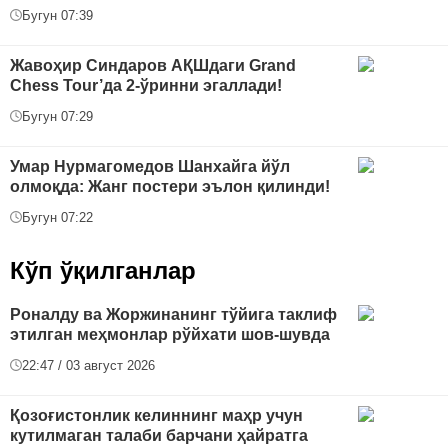
Бугун 07:39
Жавоҳир Синдаров АҚШдаги Grand
Chess Tour’да 2-ўринни эгаллади!
Бугун 07:29
Умар Нурмагомедов Шанхайга йўл
олмоқда: Жанг постери эълон қилинди!
Бугун 07:22
Кўп ўқилганлар
Роналду ва Жоржинанинг тўйига таклиф
этилган меҳмонлар рўйхати шов-шувда
22:47 / 03 август 2026
Қозоғистонлик келиннинг маҳр учун
кутилмаган талаби барчани ҳайратга