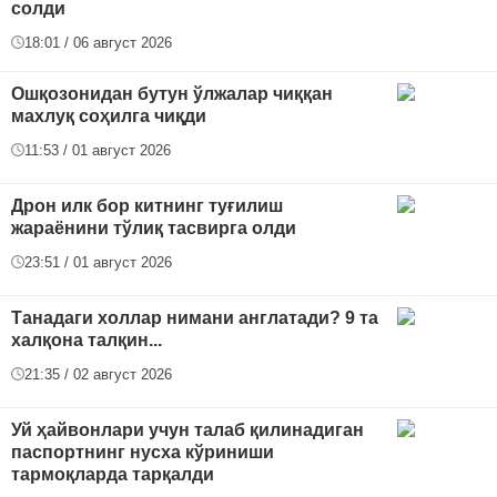
солди
18:01 / 06 август 2026
Ошқозонидан бутун ўлжалар чиққан
махлуқ соҳилга чиқди
11:53 / 01 август 2026
Дрон илк бор китнинг туғилиш
жараёнини тўлиқ тасвирга олди
23:51 / 01 август 2026
Танадаги холлар нимани англатади? 9 та
халқона талқин...
21:35 / 02 август 2026
Уй ҳайвонлари учун талаб қилинадиган
паспортнинг нусха кўриниши
тармоқларда тарқалди