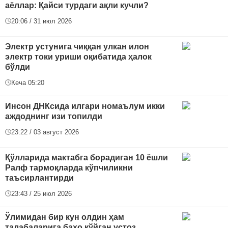
аёллар: Қайси турдаги ақли кучли?
20:06 / 31 июл 2026
Электр устунига чиққан улкан илон
электр токи уриши оқибатида ҳалок
бўлди
Кеча 05:20
Инсон ДНКсида илгари номаълум икки
аждоднинг изи топилди
23:22 / 03 август 2026
Қўлларида мактабга борадиган 10 ёшли
Ралф тармоқларда кўпчиликни
таъсирлантирди
23:43 / 25 июл 2026
Ўлимидан бир кун олдин ҳам
талабаларига баҳо қўйган устоз