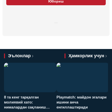
Юбориш
…
Эълонлар
Ҳамкорлик учун
8 та кенг тарқалган
Playmatch: майдон эгалари
P
молиявий хато:
ишини анча
у
нималардан сақланиш
енгиллаштиради
х