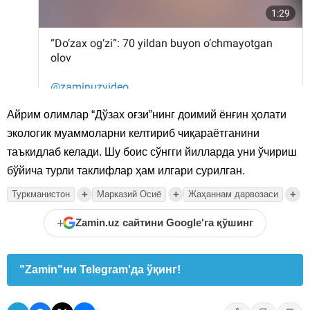
Айрим олимлар “Дўзах оғзи”нинг доимий ёнғин ҳолати
экологик муаммоларни келтириб чиқараётганини
таъкидлаб келади. Шу боис сўнгги йилларда уни ўчириш
бўйича турли таклифлар ҳам илгари сурилган.
+
+
+
Туркманистон
Марказий Осиё
Жаҳаннам дарвозаси
+
Zamin.uz сайтини Google'га қўшинг
"Zamin"ни Telegram'да ўқинг!