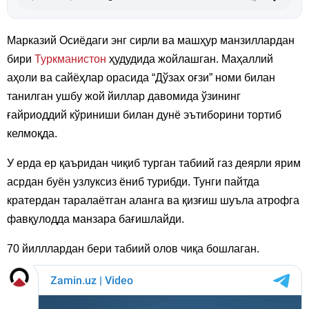
Марказий Осиёдаги энг сирли ва машҳур манзиллардан
бири
Туркманистон
ҳудудида жойлашган. Маҳаллий
аҳоли ва сайёҳлар орасида “Дўзах оғзи” номи билан
танилган ушбу жой йиллар давомида ўзининг
ғайриоддий кўриниши билан дунё эътиборини тортиб
келмоқда.
У ерда ер қаъридан чиқиб турган табиий газ деярли ярим
асрдан буён узлуксиз ёниб турибди. Тунги пайтда
кратердан таралаётган аланга ва қизғиш шуъла атрофга
фавқулодда манзара бағишлайди.
70 йилллардан бери табиий олов чиқа бошлаган.