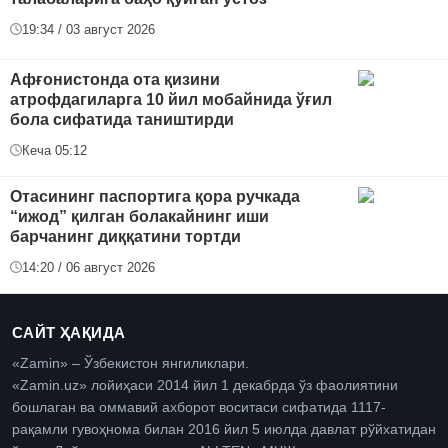
19:34 / 03 август 2026
Афғонистонда ота қизини
атрофдагиларга 10 йил мобайнида ўғил
бола сифатида таништирди
Кеча 05:12
Отасининг паспортига қора ручкада
“ижод” қилган болакайнинг иши
барчанинг диққатини тортди
14:20 / 06 август 2026
САЙТ ҲАҚИДА
«Zamin» – Ўзбекистон янгиликлари.
«Zamin.uz» лойиҳаси 2014 йил 1 декабрда ўз фаолиятини
бошлаган ва оммавий ахборот воситаси сифатида 1117-
рақамли гувоҳнома билан 2016 йил 5 июлда давлат рўйхатидан