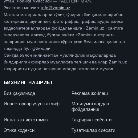
ўтган. Лойиҳа муассиси — «ALLTEN» МЧЖ.
Электрон манзил:
info@zamin.uz
.
Матнли материалларни тўлиқ кўчириш ёки қисман иқтибос
келтиришга, шунингдек, фотографик, график, аудио ва/ёки
видеоматериаллардан фойдаланишга «Zamin.uz» сайтига
гиперҳавола мавжуд бўлган ва/ёки «Zamin» интернет-
нашрининг муаллифлигини кўрсатувчи ёзув илова қилинган
тақдирда йўл қўйилади.
Сайтда эълон қилинаётган муаллифлик мақолаларида
билдирилган фикрлар муаллифга тегишли ва улар Zamin.uz
таҳририяти нуқтаи назарини ифода этмаслиги мумкин.
БИЗНИНГ НАШРИЁТ
Биз ҳақимизда
Реклама жойлаш
Инвесторлар учун таклиф
Маълумотлардан
фойдаланиш
Ишга таклиф этамиз
Таҳририят сиёсати
Этика кодекси
Тузатишлар сиёсати