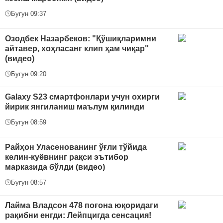
Бугун 09:37
Озодбек Назарбеков: "Қўшиқларимни
айтавер, хоҳласанг клип ҳам чиқар"
(видео)
Бугун 09:20
Galaxy S23 смартфонлари учун охирги
йирик янгиланиш маълум қилинди
Бугун 08:59
Райҳон Уласенованинг ўғли тўйида
келин-куёвнинг рақси эътибор
марказида бўлди (видео)
Бугун 08:57
Лайма Владсон 478 поғона юқоридаги
рақибни енгди: Лейпцигда сенсация!