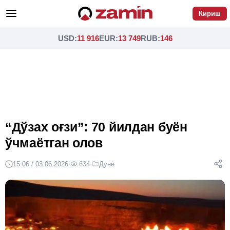
Кириш
USD
:
11 916
EUR
:
13 749
RUB
:
146
“Дўзах оғзи”: 70 йилдан буён
ўчмаётган олов
15:06 / 03.06.2026
·
634
·
Дунё