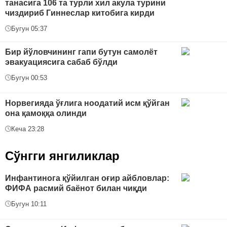
танасига 106 та турли хил акула турини
чиздириб Гиннеслар китобига кирди
Бугун 05:37
Бир йўловчининг гапи бутун самолёт
эвакуациясига сабаб бўлди
Бугун 00:53
Норвегияда ўғлига ноодатий исм қўйган
она қамоққа олинди
Кеча 23:28
Сўнгги янгиликлар
Инфантинога қўйилган оғир айбловлар:
ФИФА расмий баёнот билан чиқди
Бугун 10:11