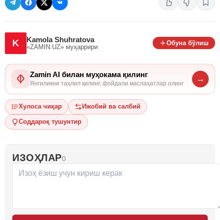
Kamola Shuhratova
K
Обуна бўлиш
«ZAMIN.UZ»
муҳаррири
Zamin AI билан муҳокама қилинг
→
Янгиликни таҳлил қилинг, фойдали маслаҳатлар олинг
Хулоса чиқар
Ижобий ва салбий
Соддароқ тушунтир
ИЗОҲЛАР
0