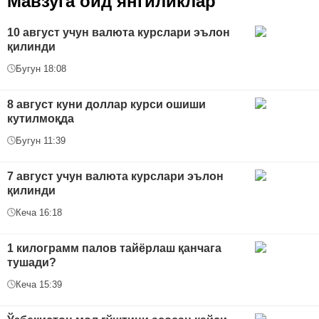
Мавзуга оид янгиликлар
10 август учун валюта курслари эълон
қилинди
Бугун 18:08
8 август куни доллар курси ошиши
кутилмоқда
Бугун 11:39
7 август учун валюта курслари эълон
қилинди
Кеча 16:18
1 килограмм палов тайёрлаш қанчага
тушади?
Кеча 15:39