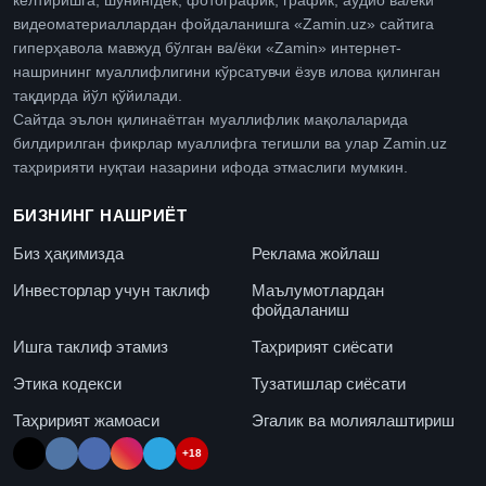
келтиришга, шунингдек, фотографик, график, аудио ва/ёки
видеоматериаллардан фойдаланишга «Zamin.uz» сайтига
гиперҳавола мавжуд бўлган ва/ёки «Zamin» интернет-
нашрининг муаллифлигини кўрсатувчи ёзув илова қилинган
тақдирда йўл қўйилади.
Сайтда эълон қилинаётган муаллифлик мақолаларида
билдирилган фикрлар муаллифга тегишли ва улар Zamin.uz
таҳририяти нуқтаи назарини ифода этмаслиги мумкин.
БИЗНИНГ НАШРИЁТ
Биз ҳақимизда
Реклама жойлаш
Инвесторлар учун таклиф
Маълумотлардан
фойдаланиш
Ишга таклиф этамиз
Таҳририят сиёсати
Этика кодекси
Тузатишлар сиёсати
Таҳририят жамоаси
Эгалик ва молиялаштириш
+18