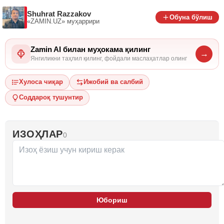
Shuhrat Razzakov
Обуна бўлиш
«ZAMIN.UZ»
муҳаррири
Zamin AI билан муҳокама қилинг
→
Янгиликни таҳлил қилинг, фойдали маслаҳатлар олинг
Хулоса чиқар
Ижобий ва салбий
Соддароқ тушунтир
ИЗОҲЛАР
0
Юбориш