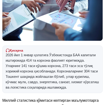
Қисқача
2026 йил 1 январ ҳолатига Ўзбекистонда БАА капитали
иштирокида 414 та корхона фаолият юритмоқда.
Уларнинг 141 таси қўшма корхона, 273 таси эса тўлиқ
хорижий корхона ҳисобланади. Корхоналарнинг 304 таси
Тошкент шаҳрида жойлашган бўлиб, улар қурилиш,
кўчмас мулк, савдо, энергетика, саноат, хизмат кўрсатиш
ва логистика соҳаларида ишламоқда.
Миллий статистика қўмитаси келтирган маълумотларга