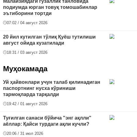
Малайзиядаги гўзаллик танловида
подиумда юрган товуқ томошабинлар
эътиборини тортди
07:02 / 04 август 2026
20 йил кутилган тўлиқ Қуёш тутилиши
август ойида кузатилади
18:31 / 03 август 2026
Муҳокамада
Уй ҳайвонлари учун талаб қилинадиган
паспортнинг нусха кўриниши
тармоқларда тарқалди
19:42 / 01 август 2026
Туғилган санаси бўйича "энг ақлли"
аёллар: Қайси турдаги ақли кучли?
20:06 / 31 июл 2026