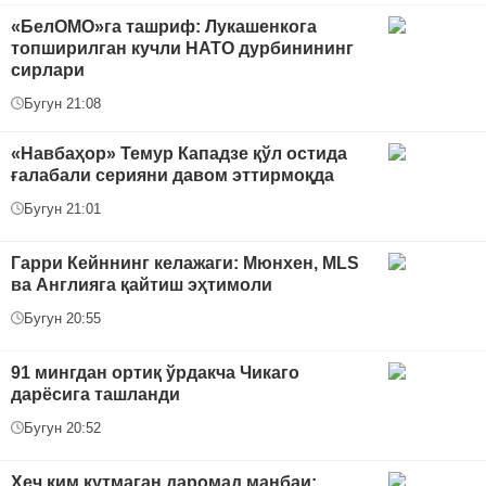
«БелОМО»га ташриф: Лукашенкога
топширилган кучли НАТО дурбинининг
сирлари
Бугун 21:08
«Навбаҳор» Темур Кападзе қўл остида
ғалабали серияни давом эттирмоқда
Бугун 21:01
Гарри Кейннинг келажаги: Мюнхен, MLS
ва Англияга қайтиш эҳтимоли
Бугун 20:55
91 мингдан ортиқ ўрдакча Чикаго
дарёсига ташланди
Бугун 20:52
Ҳеч ким кутмаган даромад манбаи: