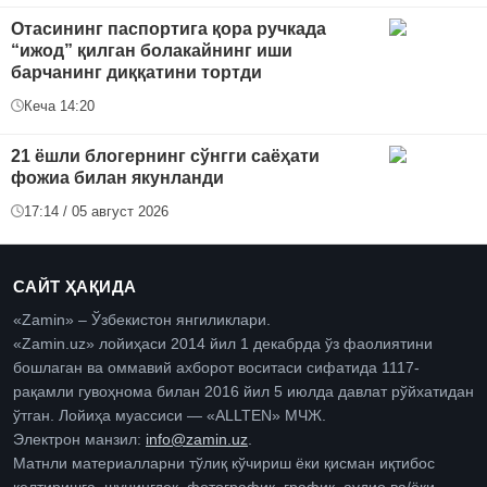
Отасининг паспортига қора ручкада
“ижод” қилган болакайнинг иши
барчанинг диққатини тортди
Кеча 14:20
21 ёшли блогернинг сўнгги саёҳати
фожиа билан якунланди
17:14 / 05 август 2026
САЙТ ҲАҚИДА
«Zamin» – Ўзбекистон янгиликлари.
«Zamin.uz» лойиҳаси 2014 йил 1 декабрда ўз фаолиятини
бошлаган ва оммавий ахборот воситаси сифатида 1117-
рақамли гувоҳнома билан 2016 йил 5 июлда давлат рўйхатидан
ўтган. Лойиҳа муассиси — «ALLTEN» МЧЖ.
Электрон манзил:
info@zamin.uz
.
Матнли материалларни тўлиқ кўчириш ёки қисман иқтибос