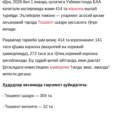
кўра, 2026 йил 1 январь ҳолатига Ўзбекистонда БАА
капитали иштирокида жами 414 та
корхона
ишлаб
турибди. Эътиборли томони — уларнинг асосий қисми
анъанавий тарзда
Тошкент
шаҳри ҳиссасига тўғри
келади.
Рақамлар таркиби ҳам қизиқ: 414 та корхонанинг 141
таси қўшма корхона (маҳаллий ва хорижий
ҳамкорликда), 273 таси эса тўлиқ хорижий корхона
ҳисобланади. Бу, оддий қилиб айтганда, икки давлат
ўртасидаги инвестицион
ҳамкорлик
“гапда эмас, амалда”
кетяпти дегани.
Ҳудудлар кесимида тақсимот қуйидагича:
- Тошкент шаҳри — 304 та
- Тошкент вилояти — 32 та