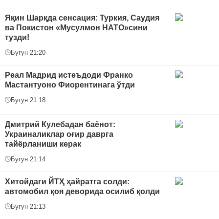
Яқин Шарқда сенсация: Туркия, Саудия
ва Покистон «Мусулмон НАТО»сини
тузди!
Бугун 21:20
Реал Мадрид истеъдоди Франко
Мастантуоно Фиорентинага ўтди
Бугун 21:18
Дмитрий Кулебадан баёнот:
Украиналиклар оғир даврга
тайёрланиши керак
Бугун 21:14
Хитойдаги ЙТҲ ҳайратга солди:
автомобил қоя деворида осилиб қолди
Бугун 21:13