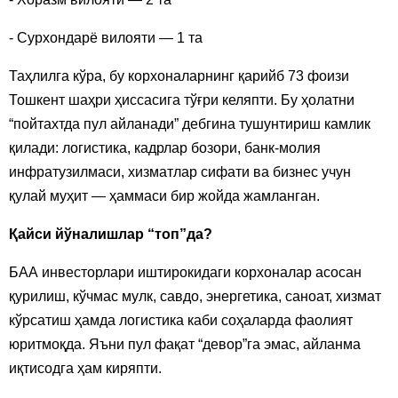
- Сурхондарё вилояти — 1 та
Таҳлилга кўра, бу корхоналарнинг қарийб 73 фоизи
Тошкент шаҳри ҳиссасига тўғри келяпти. Бу ҳолатни
“пойтахтда пул айланади” дебгина тушунтириш камлик
қилади: логистика, кадрлар бозори, банк-молия
инфратузилмаси, хизматлар сифати ва бизнес учун
қулай муҳит — ҳаммаси бир жойда жамланган.
Қайси йўналишлар “топ”да?
БАА инвесторлари иштирокидаги корхоналар асосан
қурилиш, кўчмас мулк, савдо, энергетика, саноат, хизмат
кўрсатиш ҳамда логистика каби соҳаларда фаолият
юритмоқда. Яъни пул фақат “девор”га эмас, айланма
иқтисодга ҳам киряпти.