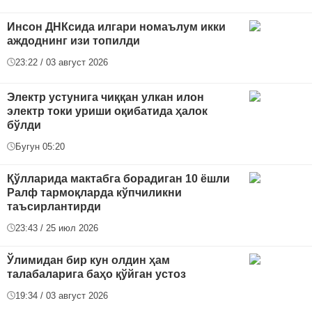
Инсон ДНКсида илгари номаълум икки
аждоднинг изи топилди
23:22 / 03 август 2026
Электр устунига чиққан улкан илон
электр токи уриши оқибатида ҳалок
бўлди
Бугун 05:20
Қўлларида мактабга борадиган 10 ёшли
Ралф тармоқларда кўпчиликни
таъсирлантирди
23:43 / 25 июл 2026
Ўлимидан бир кун олдин ҳам
талабаларига баҳо қўйган устоз
19:34 / 03 август 2026