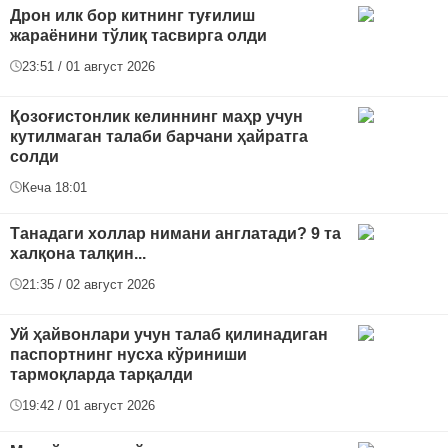
Дрон илк бор китнинг туғилиш
жараёнини тўлиқ тасвирга олди
23:51 / 01 август 2026
Қозоғистонлик келиннинг маҳр учун
кутилмаган талаби барчани ҳайратга
солди
Кеча 18:01
Танадаги холлар нимани англатади? 9 та
халқона талқин...
21:35 / 02 август 2026
Уй ҳайвонлари учун талаб қилинадиган
паспортнинг нусха кўриниши
тармоқларда тарқалди
19:42 / 01 август 2026