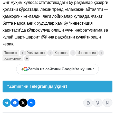
Энг муҳим хулоса: статистикадаги бу рақамлар ҳозирги
ҳолатни кўрсатади, лекин тренд келажакни айтаяпти —
ҳамкорлик кенгаяди, янги лойиҳалар кўпаяди. Фақат
битта нарса аниқ: ҳудудлар ҳам бу “инвестиция
харитаси”да кўпроқ улуш олиши учун инфратузилма ва
қулай шарт-шароит бўйича рақобатни кучайтириши
керак.
+
+
+
+
Тошкент
Ўзбекистон
Корхона
Инвестиция
+
Ҳамкорлик
+
Zamin.uz сайтини Google'га қўшинг
"Zamin"ни Telegram'да ўқинг!