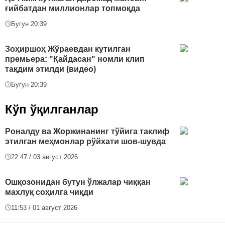
ғийбатдан миллионлар топмоқда
Бугун 20:39
Зоҳиршоҳ Жўраевдан кутилган
премьера: "Қайдасан" номли клип
тақдим этилди (видео)
Бугун 20:39
Кўп ўқилганлар
Роналду ва Жоржинанинг тўйига таклиф
этилган меҳмонлар рўйхати шов-шувда
22:47 / 03 август 2026
Ошқозонидан бутун ўлжалар чиққан
махлуқ соҳилга чиқди
11:53 / 01 август 2026