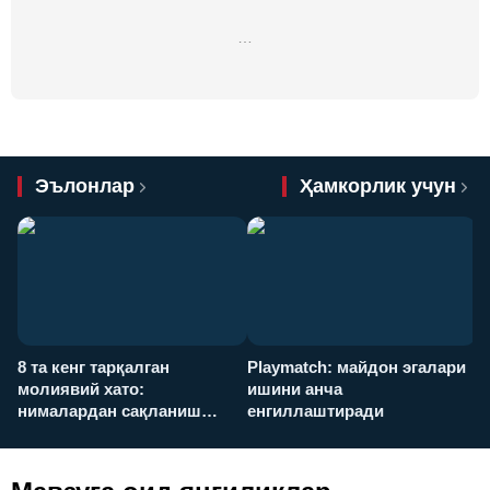
…
Эълонлар
Ҳамкорлик учун
8 та кенг тарқалган
Playmatch: майдон эгалари
P
молиявий хато:
ишини анча
у
нималардан сақланиш
енгиллаштиради
х
керак?