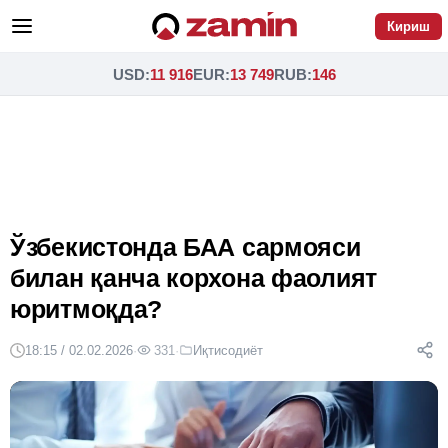
Кириш
USD
:
11 916
EUR
:
13 749
RUB
:
146
Ўзбекистонда БАА сармояси
билан қанча корхона фаолият
юритмоқда?
18:15 / 02.02.2026
·
331
·
Иқтисодиёт