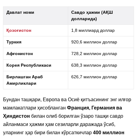
Давлат номи
Савдо ҳажми (АҚШ
долларида)
Қозоғистон
1,8 миллиард доллар
Туркия
920,6 миллион доллар
Афғонистон
728,2 миллион доллар
Корея Республикаси
638,3 миллион доллар
Бирлашган Араб
626,7 миллион доллар
Амирликлари
Бундан ташқари, Европа ва Осиё қитъасининг энг илғор
мамлакатлари ҳисобланган
Франция, Германия ва
Ҳиндистон
билан олиб борилган ўзаро ташқи савдо
айланмаси ҳажми ҳам сезиларли даражада ўсиб,
уларнинг ҳар бири билан кўрсаткичлар
400 миллион