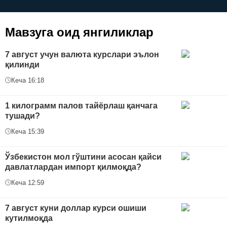
керак?
Мавзуга оид янгиликлар
7 август учун валюта курслари эълон
қилинди
Кеча 16:18
1 килограмм палов тайёрлаш қанчага
тушади?
Кеча 15:39
Ўзбекистон мол гўштини асосан қайси
давлатлардан импорт қилмоқда?
Кеча 12:59
7 август куни доллар курси ошиши
кутилмоқда