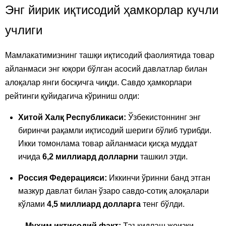
Энг йирик иқтисодий ҳамкорлар кучли
учлиги
Мамлакатимизнинг ташқи иқтисодий фаолиятида товар
айланмаси энг юқори бўлган асосий давлатлар билан
алоқалар янги босқичга чиқди. Савдо ҳамкорлари
рейтинги қуйидагича кўриниш олди:
Хитой Халқ Республикаси:
Ўзбекистоннинг энг
биринчи рақамли иқтисодий шериги бўлиб турибди.
Икки томонлама товар айланмаси қисқа муддат
ичида
6,2 миллиард долларни
ташкил этди.
Россия Федерацияси:
Иккинчи ўринни банд этган
мазкур давлат билан ўзаро савдо-сотиқ алоқалари
кўлами
4,5 миллиард долларга
тенг бўлди.
Муҳим иқтисодий факт:
Таъкидлаш жоизки,