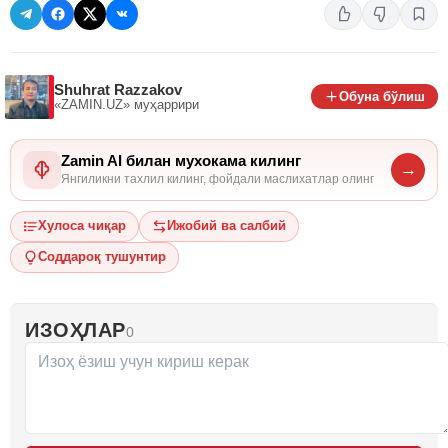
Shuhrat Razzakov
Обуна бўлиш
«ZAMIN.UZ»
муҳаррири
Zamin AI билан мухокама килинг
→
Янгиликни тахлил килинг, фойдали маслихатлар олинг
Хулоса чиқар
Ижобий ва салбий
Соддароқ тушунтир
ИЗОҲЛАР
0