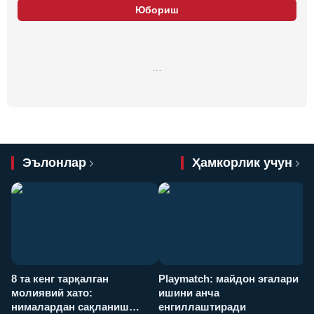
Юбориш
…
Эълонлар
Ҳамкорлик учун
8 та кенг тарқалган
Playmatch: майдон эгалари
P
молиявий хато:
ишини анча
у
нималардан сақланиш
енгиллаштиради
х