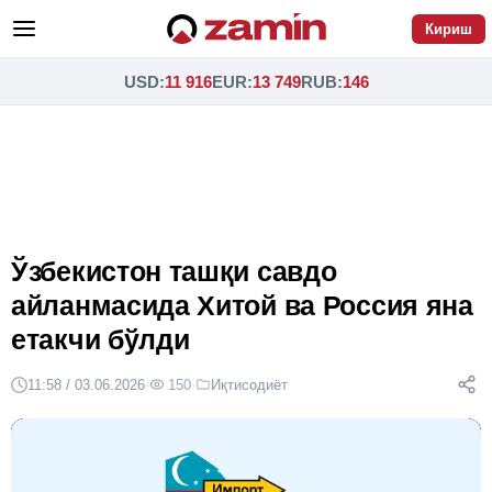
Кириш
USD
:
11 916
EUR
:
13 749
RUB
:
146
Ўзбекистон ташқи савдо
айланмасида Хитой ва Россия яна
етакчи бўлди
11:58 / 03.06.2026
·
150
·
Иқтисодиёт