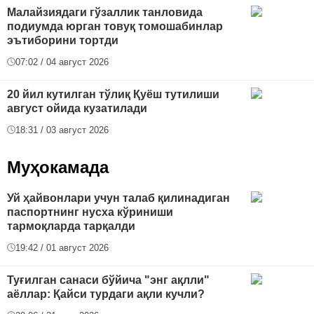
Малайзиядаги гўзаллик танловида
подиумда юрган товуқ томошабинлар
эътиборини тортди
07:02 / 04 август 2026
20 йил кутилган тўлиқ Қуёш тутилиши
август ойида кузатилади
18:31 / 03 август 2026
Муҳокамада
Уй ҳайвонлари учун талаб қилинадиган
паспортнинг нусха кўриниши
тармоқларда тарқалди
19:42 / 01 август 2026
Туғилган санаси бўйича "энг ақлли"
аёллар: Қайси турдаги ақли кучли?