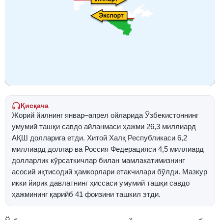
Қисқача
Жорий йилнинг январ–апрел ойларида Ўзбекистоннинг
умумий ташқи савдо айланмаси ҳажми 26,3 миллиард
АҚШ долларига етди. Хитой Халқ Республикаси 6,2
миллиард доллар ва Россия Федерацияси 4,5 миллиард
долларлик кўрсаткичлар билан мамлакатимизнинг
асосий иқтисодий ҳамкорлари етакчилари бўлди. Мазкур
икки йирик давлатнинг ҳиссаси умумий ташқи савдо
ҳажмининг қарийб 41 фоизини ташкил этди.