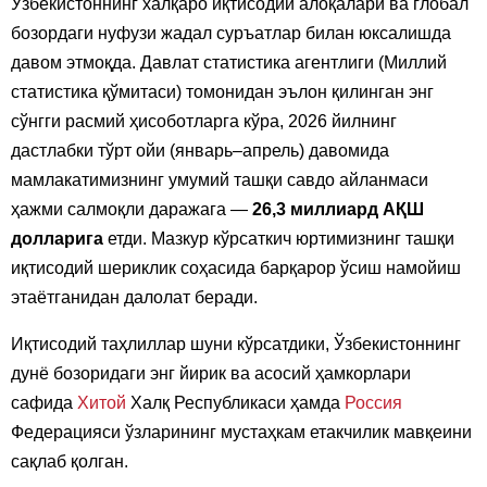
Ўзбекистоннинг халқаро иқтисодий алоқалари ва глобал
бозордаги нуфузи жадал суръатлар билан юксалишда
давом этмоқда. Давлат статистика агентлиги (Миллий
статистика қўмитаси) томонидан эълон қилинган энг
сўнгги расмий ҳисоботларга кўра, 2026 йилнинг
дастлабки тўрт ойи (январь–апрель) давомида
мамлакатимизнинг умумий ташқи савдо айланмаси
ҳажми салмоқли даражага —
26,3 миллиард АҚШ
долларига
етди. Мазкур кўрсаткич юртимизнинг ташқи
иқтисодий шериклик соҳасида барқарор ўсиш намойиш
этаётганидан далолат беради.
Иқтисодий таҳлиллар шуни кўрсатдики, Ўзбекистоннинг
дунё бозоридаги энг йирик ва асосий ҳамкорлари
сафида
Хитой
Халқ Республикаси ҳамда
Россия
Федерацияси ўзларининг мустаҳкам етакчилик мавқеини
сақлаб қолган.