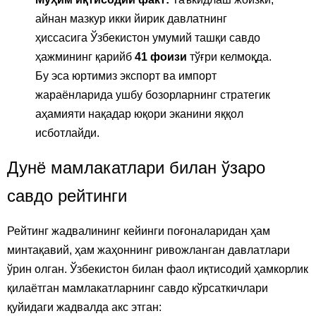
айнан мазкур икки йирик давлатнинг
ҳиссасига Ўзбекистон умумий ташқи савдо
ҳажмининг қарийб
41 фоизи
тўғри келмоқда.
Бу эса юртимиз экспорт ва импорт
жараёнларида ушбу бозорларнинг стратегик
аҳамияти нақадар юқори эканини яққол
исботлайди.
Дунё мамлакатлари билан ўзаро
савдо рейтинги
Рейтинг жадвалининг кейинги поғоналаридан ҳам
минтақавий, ҳам жаҳоннинг ривожланган давлатлари
ўрин олган. Ўзбекистон билан фаол иқтисодий ҳамкорлик
қилаётган мамлакатларнинг савдо кўрсаткичлари
қуйидаги жадвалда акс этган: