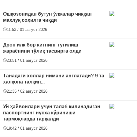
Ошқозонидан бутун ўлжалар чиққан
махлуқ соҳилга чиқди
11:53 / 01 август 2026
Дрон илк бор китнинг туғилиш
жараёнини тўлиқ тасвирга олди
23:51 / 01 август 2026
Танадаги холлар нимани англатади? 9 та
халқона талқин...
21:35 / 02 август 2026
Уй ҳайвонлари учун талаб қилинадиган
паспортнинг нусха кўриниши
тармоқларда тарқалди
19:42 / 01 август 2026