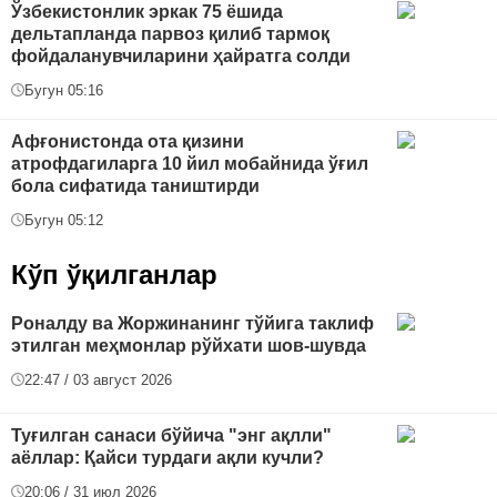
Ўзбекистонлик эркак 75 ёшида
дельтапланда парвоз қилиб тармоқ
фойдаланувчиларини ҳайратга солди
Бугун 05:16
Афғонистонда ота қизини
атрофдагиларга 10 йил мобайнида ўғил
бола сифатида таништирди
Бугун 05:12
Кўп ўқилганлар
Роналду ва Жоржинанинг тўйига таклиф
этилган меҳмонлар рўйхати шов-шувда
22:47 / 03 август 2026
Туғилган санаси бўйича "энг ақлли"
аёллар: Қайси турдаги ақли кучли?
20:06 / 31 июл 2026