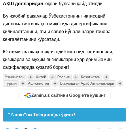
АҚШ долларидан
юқори бўлгани қайд этилди.
Бу ижобий рақамлар Ўзбекистоннинг иқтисодий
дипломатияси жаҳон миқёсида диверсификация
қилинаётганини, яъни савдо йўналишлари тобора
кенгаяётганини кўрсатади.
Юртимиз ва жаҳон иқтисодиётига оид энг ишончли,
қизиқарли ва муҳим янгиликларни ҳар доим Замин
саҳифаларида кузатиб боринг!
+
+
+
+
Ўзбекистон
Хитой
Россия
Қозоғистон
+
+
+
Туркия
Афғонистон
Бирлашган Араб Амирликлари
+
Zamin.uz сайтини Google'га қўшинг
"Zamin"ни Telegram'да ўқинг!