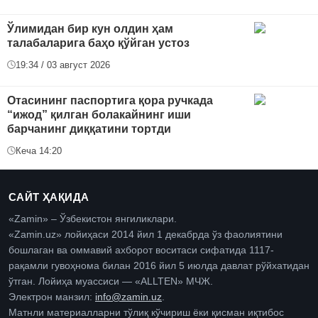
Ўлимидан бир кун олдин ҳам
талабаларига баҳо қўйган устоз
19:34 / 03 август 2026
Отасининг паспортига қора ручкада
“ижод” қилган болакайнинг иши
барчанинг диққатини тортди
Кеча 14:20
САЙТ ҲАҚИДА
«Zamin» – Ўзбекистон янгиликлари.
«Zamin.uz» лойиҳаси 2014 йил 1 декабрда ўз фаолиятини
бошлаган ва оммавий ахборот воситаси сифатида 1117-
рақамли гувоҳнома билан 2016 йил 5 июлда давлат рўйхатидан
ўтган. Лойиҳа муассиси — «ALLTEN» МЧЖ.
Электрон манзил:
info@zamin.uz
.
Матнли материалларни тўлиқ кўчириш ёки қисман иқтибос