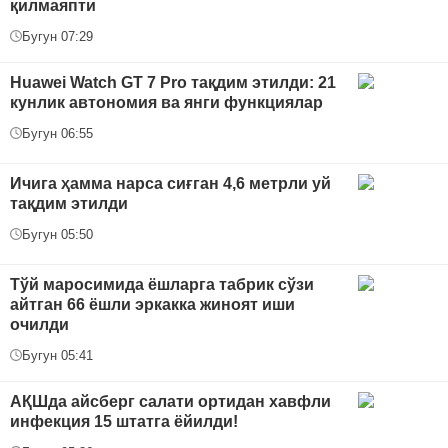
қилмаяпти
Бугун 07:29
Huawei Watch GT 7 Pro тақдим этилди: 21
кунлик автономия ва янги функциялар
Бугун 06:55
Ичига ҳамма нарса сиғган 4,6 метрли уй
тақдим этилди
Бугун 05:50
Тўй маросимида ёшларга табрик сўзи
айтган 66 ёшли эркакка жиноят иши
очилди
Бугун 05:41
АҚШда айсберг салати ортидан хавфли
инфекция 15 штатга ёйилди!