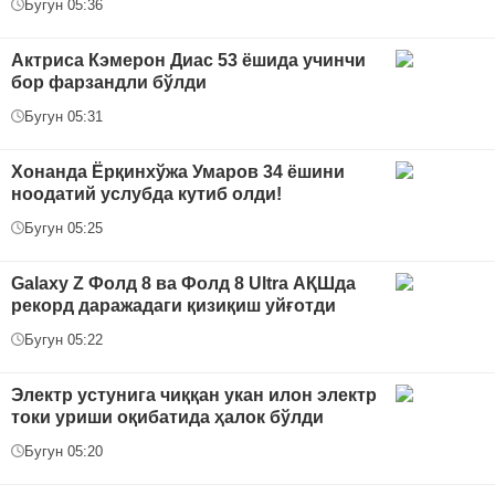
Бугун 05:36
Актриса Кэмерон Диас 53 ёшида учинчи
бор фарзандли бўлди
Бугун 05:31
Хонанда Ёрқинхўжа Умаров 34 ёшини
ноодатий услубда кутиб олди!
Бугун 05:25
Galaxy Z Фолд 8 ва Фолд 8 Ultra АҚШда
рекорд даражадаги қизиқиш уйғотди
Бугун 05:22
Электр устунига чиққан укан илон электр
токи уриши оқибатида ҳалок бўлди
Бугун 05:20