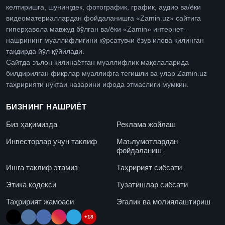
келтиришга, шунингдек, фотографик, график, аудио ва/ёки
видеоматериаллардан фойдаланишга «Zamin.uz» сайтига
гиперҳавола мавжуд бўлган ва/ёки «Zamin» интернет-
нашрининг муаллифлигини кўрсатувчи ёзув илова қилинган
тақдирда йўл қўйилади.
Сайтда эълон қилинаётган муаллифлик мақолаларида
билдирилган фикрлар муаллифга тегишли ва улар Zamin.uz
таҳририяти нуқтаи назарини ифода этмаслиги мумкин.
БИЗНИНГ НАШРИЁТ
Биз ҳақимизда
Реклама жойлаш
Инвесторлар учун таклиф
Маълумотлардан
фойдаланиш
Ишга таклиф этамиз
Таҳририят сиёсати
Этика кодекси
Тузатишлар сиёсати
Таҳририят жамоаси
Эгалик ва молиялаштириш
+18