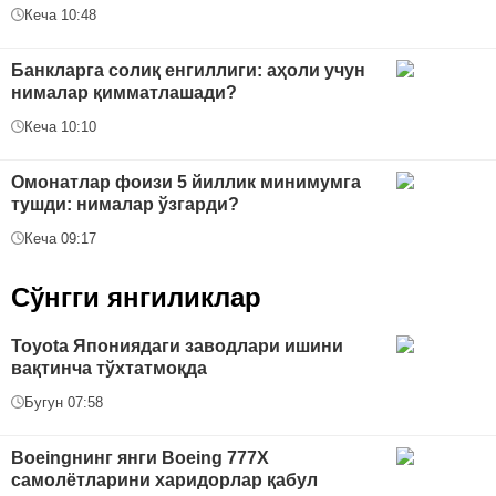
Кеча 10:48
Банкларга солиқ енгиллиги: аҳоли учун
нималар қимматлашади?
Кеча 10:10
Омонатлар фоизи 5 йиллик минимумга
тушди: нималар ўзгарди?
Кеча 09:17
Сўнгги янгиликлар
Toyota Япониядаги заводлари ишини
вақтинча тўхтатмоқда
Бугун 07:58
Boeingнинг янги Boeing 777X
самолётларини харидорлар қабул