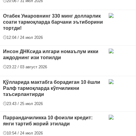
20:06 / 31 июл 2026
Отабек Умаровнинг 330 минг долларлик
соати тармоқларда барчани эътиборини
тортди!
12:04 / 24 июл 2026
Инсон ДНКсида илгари номаълум икки
аждоднинг изи топилди
23:22 / 03 август 2026
Қўлларида мактабга борадиган 10 ёшли
Ралф тармоқларда кўпчиликни
таъсирлантирди
23:43 / 25 июл 2026
Паррандачиликка 10 фоизли кредит:
янги тартиб жорий этилади
10:54 / 24 июл 2026