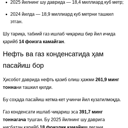
2025 йилнинг шу даврида — 18,4 миллиард куб метр;
2024 йилда — 18,9 миллиард куб метрни ташкил
этган.
Шу тариқа, табиий газ ишлаб чиқариш бир йил ичида
қарийб
14 фоизга камайган
.
Нефть ва газ конденсатида ҳам
пасайиш бор
Ҳисобот даврида нефть қазиб олиш ҳажми
261,9 минг
тонна
ни ташкил қилди.
Бу соҳада пасайиш кетма-кет учинчи йил кузатилмоқда.
Газ конденсати ишлаб чиқариш эса
391,7 минг
тоннагача
тушган. Бу 2025 йилнинг шу даврига
нисбатан қарийб
18 фоизлик камайиш
дегани.