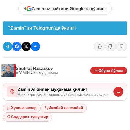
+
Zamin.uz сайтини Google'га қўшинг
"Zamin"ни Telegram'да ўқинг!
Shuhrat Razzakov
Обуна бўлиш
«ZAMIN.UZ»
муҳаррири
Zamin AI билан муҳокама қилинг
→
Янгиликни таҳлил қилинг, фойдали маслаҳатлар олинг
Хулоса чиқар
Ижобий ва салбий
Соддароқ тушунтир