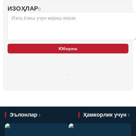
ИЗОҲЛАР
0
Юбориш
…
Эълонлар
Ҳамкорлик учун