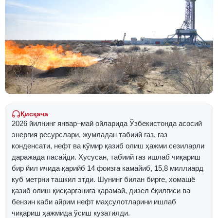
Қисқача
2026 йилнинг январ–май ойларида Ўзбекистонда асосий
энергия ресурслари, жумладан табиий газ, газ
конденсати, нефт ва кўмир қазиб олиш ҳажми сезиларли
даражада пасайди. Хусусан, табиий газ ишлаб чиқариш
бир йил ичида қарийб 14 фоизга камайиб, 15,8 миллиард
куб метрни ташкил этди. Шунинг билан бирге, хомашё
қазиб олиш қисқарганига қарамай, дизел ёқилғиси ва
бензин каби айрим нефт маҳсулотларини ишлаб
чиқариш ҳажмида ўсиш кузатилди.