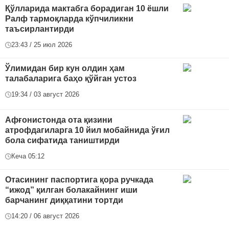
Қўлларида мактабга борадиган 10 ёшли
Ралф тармоқларда кўпчиликни
таъсирлантирди
23:43 / 25 июл 2026
Ўлимидан бир кун олдин ҳам
талабаларига баҳо қўйган устоз
19:34 / 03 август 2026
Афғонистонда ота қизини
атрофдагиларга 10 йил мобайнида ўғил
бола сифатида таништирди
Кеча 05:12
Отасининг паспортига қора ручкада
“ижод” қилган болакайнинг иши
барчанинг диққатини тортди
14:20 / 06 август 2026