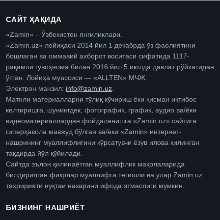
САЙТ ҲАҚИДА
«Zamin» – Ўзбекистон янгиликлари.
«Zamin.uz» лойиҳаси 2014 йил 1 декабрда ўз фаолиятини
бошлаган ва оммавий ахборот воситаси сифатида 1117-
рақамли гувоҳнома билан 2016 йил 5 июлда давлат рўйхатидан
ўтган. Лойиҳа муассиси — «ALLTEN» МЧЖ.
Электрон манзил:
info@zamin.uz
.
Матнли материалларни тўлиқ кўчириш ёки қисман иқтибос
келтиришга, шунингдек, фотографик, график, аудио ва/ёки
видеоматериаллардан фойдаланишга «Zamin.uz» сайтига
гиперҳавола мавжуд бўлган ва/ёки «Zamin» интернет-
нашрининг муаллифлигини кўрсатувчи ёзув илова қилинган
тақдирда йўл қўйилади.
Сайтда эълон қилинаётган муаллифлик мақолаларида
билдирилган фикрлар муаллифга тегишли ва улар Zamin.uz
таҳририяти нуқтаи назарини ифода этмаслиги мумкин.
БИЗНИНГ НАШРИЁТ