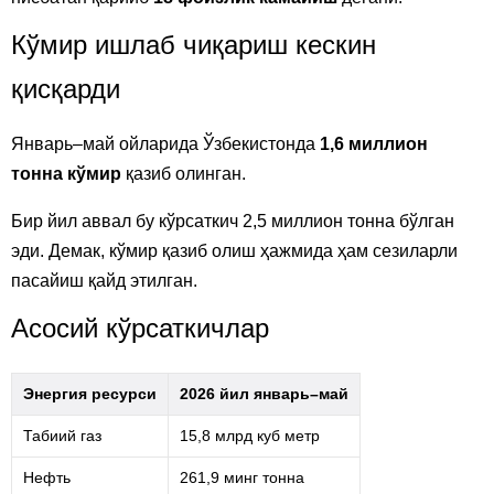
Кўмир ишлаб чиқариш кескин
қисқарди
Январь–май ойларида Ўзбекистонда
1,6 миллион
тонна кўмир
қазиб олинган.
Бир йил аввал бу кўрсаткич 2,5 миллион тонна бўлган
эди. Демак, кўмир қазиб олиш ҳажмида ҳам сезиларли
пасайиш қайд этилган.
Асосий кўрсаткичлар
Энергия ресурси
2026 йил январь–май
Табиий газ
15,8 млрд куб метр
Нефть
261,9 минг тонна