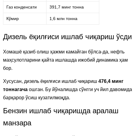
Газ конденсати
391,7 минг тонна
Кўмир
1,6 млн тонна
Дизель ёқилғиси ишлаб чиқариш ўсди
Хомашё қазиб олиш ҳажми камайган бўлса-да, нефть
маҳсулотларини қайта ишлашда ижобий динамика ҳам
бор.
Хусусан, дизель ёқилғиси ишлаб чиқариш
476,4 минг
тоннагача
ошган. Бу йўналишда сўнгги уч йил давомида
барқарор ўсиш кузатилмоқда.
Бензин ишлаб чиқаришда аралаш
манзара