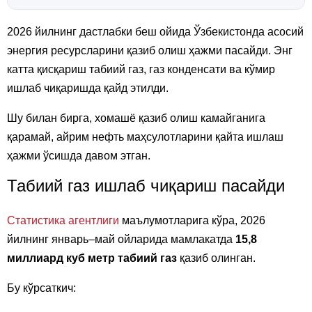
2026 йилнинг дастлабки беш ойида Ўзбекистонда асосий
энергия ресурсларини қазиб олиш ҳажми пасайди. Энг
катта қисқариш табиий газ, газ конденсати ва кўмир
ишлаб чиқаришда қайд этилди.
Шу билан бирга, хомашё қазиб олиш камайганига
қарамай, айрим нефть маҳсулотларини қайта ишлаш
ҳажми ўсишда давом этган.
Табиий газ ишлаб чиқариш пасайди
Статистика агентлиги
маълумотларига кўра, 2026
йилнинг январь–май ойларида мамлакатда
15,8
миллиард куб метр табиий газ
қазиб олинган.
Бу кўрсаткич: