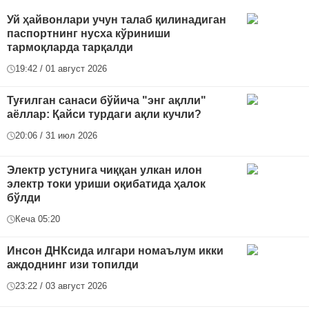
Уй ҳайвонлари учун талаб қилинадиган
паспортнинг нусха кўриниши
тармоқларда тарқалди
19:42 / 01 август 2026
Туғилган санаси бўйича "энг ақлли"
аёллар: Қайси турдаги ақли кучли?
20:06 / 31 июл 2026
Электр устунига чиққан улкан илон
электр токи уриши оқибатида ҳалок
бўлди
Кеча 05:20
Инсон ДНКсида илгари номаълум икки
аждоднинг изи топилди
23:22 / 03 август 2026