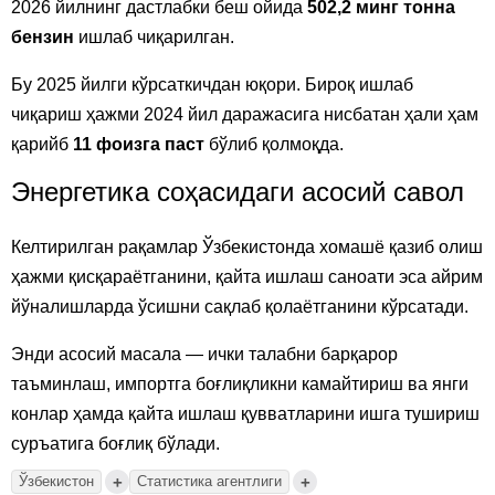
2026 йилнинг дастлабки беш ойида
502,2 минг тонна
бензин
ишлаб чиқарилган.
Бу 2025 йилги кўрсаткичдан юқори. Бироқ ишлаб
чиқариш ҳажми 2024 йил даражасига нисбатан ҳали ҳам
қарийб
11 фоизга паст
бўлиб қолмоқда.
Энергетика соҳасидаги асосий савол
Келтирилган рақамлар Ўзбекистонда хомашё қазиб олиш
ҳажми қисқараётганини, қайта ишлаш саноати эса айрим
йўналишларда ўсишни сақлаб қолаётганини кўрсатади.
Энди асосий масала — ички талабни барқарор
таъминлаш, импортга боғлиқликни камайтириш ва янги
конлар ҳамда қайта ишлаш қувватларини ишга тушириш
суръатига боғлиқ бўлади.
+
+
Ўзбекистон
Статистика агентлиги