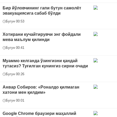
Бир йўловчининг гапи бутун самолёт
эвакуациясига сабаб бўлди
Бугун 00:53
Хотирани кучайтирувчи энг фойдали
мева маълум қилинди
Бугун 00:41
Муаммо келганда ўзингизни қандай
тутасиз? Туғилган кунингиз сирни очади
Бугун 00:26
Анвар Собиров: «Роналдо қилмаган
хатони мен қилдим»
Бугун 00:01
Google Chrome браузери маҳаллий