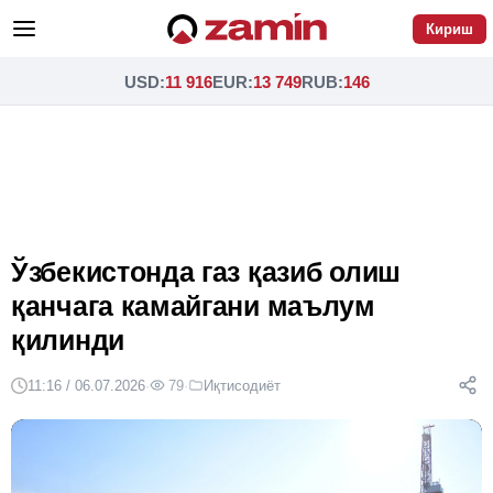
Кириш
USD
:
11 916
EUR
:
13 749
RUB
:
146
Ўзбекистонда газ қазиб олиш
қанчага камайгани маълум
қилинди
11:16 / 06.07.2026
·
79
·
Иқтисодиёт