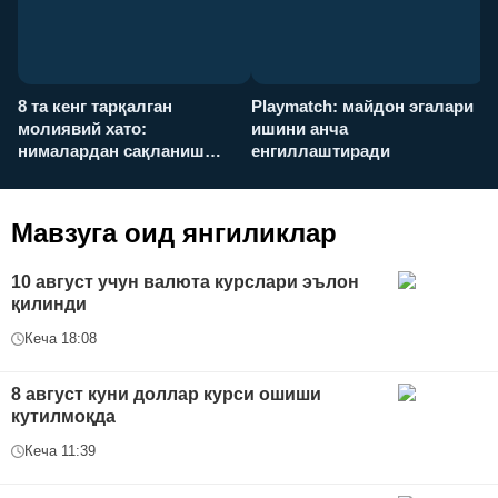
8 та кенг тарқалган
Playmatch: майдон эгалари
P
молиявий хато:
ишини анча
у
нималардан сақланиш
енгиллаштиради
х
керак?
Мавзуга оид янгиликлар
10 август учун валюта курслари эълон
қилинди
Кеча 18:08
8 август куни доллар курси ошиши
кутилмоқда
Кеча 11:39