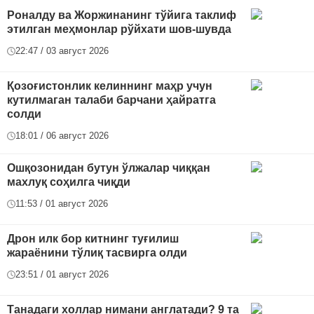
Роналду ва Жоржинанинг тўйига таклиф
этилган меҳмонлар рўйхати шов-шувда
22:47 / 03 август 2026
Қозоғистонлик келиннинг маҳр учун
кутилмаган талаби барчани ҳайратга
солди
18:01 / 06 август 2026
Ошқозонидан бутун ўлжалар чиққан
махлуқ соҳилга чиқди
11:53 / 01 август 2026
Дрон илк бор китнинг туғилиш
жараёнини тўлиқ тасвирга олди
23:51 / 01 август 2026
Танадаги холлар нимани англатади? 9 та