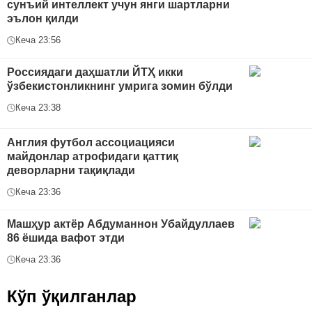
сунъий интеллект учун янги шартларни
эълон қилди
Кеча 23:56
Россиядаги даҳшатли ЙТҲ икки
ўзбекистонликнинг умрига зомин бўлди
Кеча 23:38
Англия футбол ассоциацияси
майдонлар атрофидаги қаттиқ
деворларни тақиқлади
Кеча 23:36
Машҳур актёр Абдуманнон Убайдуллаев
86 ёшида вафот этди
Кеча 23:36
Кўп ўқилганлар