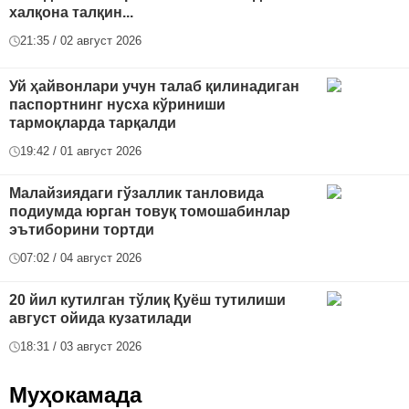
халқона талқин...
21:35 / 02 август 2026
Уй ҳайвонлари учун талаб қилинадиган
паспортнинг нусха кўриниши
тармоқларда тарқалди
19:42 / 01 август 2026
Малайзиядаги гўзаллик танловида
подиумда юрган товуқ томошабинлар
эътиборини тортди
07:02 / 04 август 2026
20 йил кутилган тўлиқ Қуёш тутилиши
август ойида кузатилади
18:31 / 03 август 2026
Муҳокамада