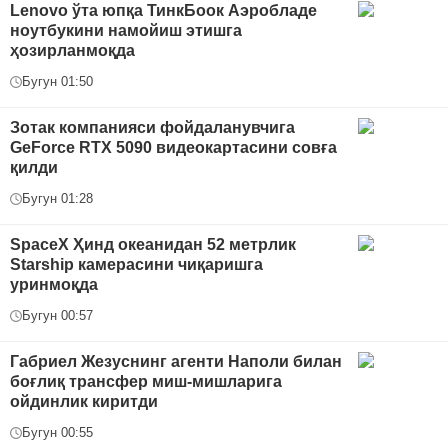
Lenovo ўта юпқа ТинкБоок Аэробладе
ноутбукини намойиш этишга
ҳозирланмоқда
Бугун 01:50
Зотак компанияси фойдаланувчига
GeForce RTX 5090 видеокартасини совға
қилди
Бугун 01:28
SpaceX Ҳинд океанидан 52 метрлик
Starship камерасини чиқаришга
уринмоқда
Бугун 00:57
Габриел Жезуснинг агенти Наполи билан
боғлиқ трансфер миш-мишларига
ойдинлик киритди
Бугун 00:55